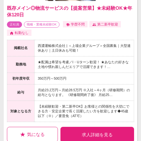
既存メイン◎物流サービスの【提案営業】★未経験OK★年
休120日
学歴不問
第二新卒歓迎
正社員
職種・業種未経験OK
転勤なし
西濃運輸株式会社 | ＜上場企業グループ＞全国募集｜大型連
掲載社名
休あり｜土日休みも可能！
★配属は希望を考慮／I・Uターン歓迎！ ★あなたの好きな
勤務地
土地や慣れ親しんだエリアで活躍できます！…
初年度年収
350万円～500万円
月給23.2万円～月給28.5万円 ※入社～4ヶ月（研修期間）の
給与
給与となります。 《研修期間終了後》 月給25…
【未経験歓迎・第二新卒OK】お客様との関係性を大切にで
対象となる方
きる方・安定企業で長く活躍したい方を歓迎します◆45歳
以下（※）／要普免（AT可）
気になる
求人詳細を見る