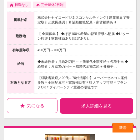
転勤なし
完全週休2日制
株式会社セイコービジネスコンサルティング | 建築業界で安
掲載社名
定取引と成長基調｜希望勤務地配属・家賃補助あり
【 全国募集 】 ◆ほぼ100％希望の都道府県へ配属 ◆UIター
勤務地
ン歓迎！家賃補助あり(規定あり)…
初年度年収
450万円～700万円
◆未経験者：月給24万円～＋残業代全額支給＋各種手当 ◆
給与
経験者：月給35万円～＋残業代全額支給＋各種手…
【経験者歓迎／20代～70代活躍中】スーパーゼネコン案件
対象となる方
多数＊全国配属可＊家賃補助有＊収入アップ可能＊ブラン
クOK＊ダイバーシティ重視の環境です
気になる
求人詳細を見る