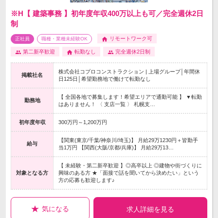
※H【 建築事務 】初年度年収400万以上も可／完全週休2日
制
リモートワーク可
正社員
職種・業種未経験OK
第二新卒歓迎
転勤なし
完全週休2日制
株式会社コプロコンストラクション | 上場グループ│年間休
掲載社名
日125日│希望勤務地で働けて転勤なし
【 全国各地で募集します！希望エリアで通勤可能 】 ▼転勤
勤務地
はありません！ 〈 支店一覧 〉 札幌支…
初年度年収
300万円～1,200万円
【関東(東京/千葉/神奈川/埼玉)】 月給29万1230円＋皆勤手
給与
当1万円 【関西(大阪/京都/兵庫)】 月給29万13…
【 未経験・第二新卒歓迎 】◎高卒以上 ◎建物や街づくりに
対象となる方
興味のある方 ★「面接で話を聞いてから決めたい」という
方の応募も歓迎します♪
気になる
求人詳細を見る