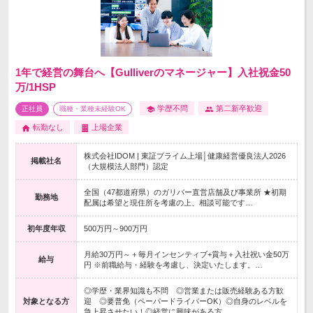
1年で経営の舞台へ【Gulliverのマネージャー】入社祝金50
万/1HSP
学歴不問
第二新卒歓迎
正社員
職種・業種未経験OK
転勤なし
上場企業
株式会社IDOM | 東証プライム上場│健康経営優良法人2026
掲載社名
（大規模法人部門）認定
全国（47都道府県）のガリバー直営店舗及び事業所 ★初期
勤務地
配属は希望と現住所を考慮の上、相談可能です…
初年度年収
500万円～900万円
月給30万円～＋毎月インセンティブ+賞与＋入社祝い金50万
給与
円 ※前職給与・経験を考慮し、決定いたします。…
◎学歴・業界知識も不問 ◎営業または販売経験ある方歓
対象となる方
迎 ◎要普免（ペーパードライバーOK）◎自身のレベルを
急上昇させたい！◎経営に興味がある方