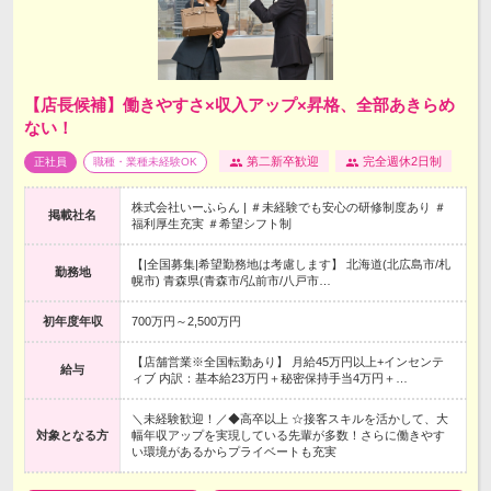
【店長候補】働きやすさ×収入アップ×昇格、全部あきらめ
ない！
第二新卒歓迎
完全週休2日制
正社員
職種・業種未経験OK
株式会社いーふらん | ＃未経験でも安心の研修制度あり ＃
掲載社名
福利厚生充実 ＃希望シフト制
【|全国募集|希望勤務地は考慮します】 北海道(北広島市/札
勤務地
幌市) 青森県(青森市/弘前市/八戸市…
初年度年収
700万円～2,500万円
【店舗営業※全国転勤あり】 月給45万円以上+インセンテ
給与
ィブ 内訳：基本給23万円＋秘密保持手当4万円＋…
＼未経験歓迎！／◆高卒以上 ☆接客スキルを活かして、大
対象となる方
幅年収アップを実現している先輩が多数！さらに働きやす
い環境があるからプライベートも充実