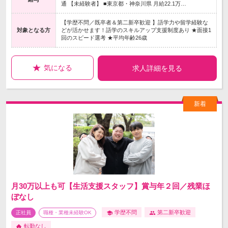
通 【未経験者】 ■東京都・神奈川県 月給22.1万…
【学歴不問／既卒者＆第二新卒歓迎 】語学力や留学経験な
対象となる方
どが活かせます！語学のスキルアップ支援制度あり ★面接1
回のスピード選考 ★平均年齢26歳
気になる
求人詳細を見る
月30万以上も可【生活支援スタッフ】賞与年２回／残業ほ
ぼなし
学歴不問
第二新卒歓迎
正社員
職種・業種未経験OK
転勤なし