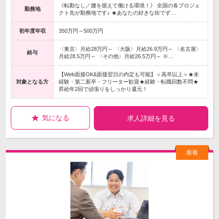
《転勤なし／腰を据えて働ける環境！》 全国の各プロジェ
勤務地
クト先が勤務地です♪ ★あなたの好きな街でず…
初年度年収
350万円～500万円
〈東京〉月給28万円～ 〈大阪〉月給26.9万円～ 〈名古屋〉
給与
月給28.5万円～ 〈その他〉月給26.5万円～ ※…
【Web面接OK&面接翌日の内定も可能】＜高卒以上＞★未
対象となる方
経験・第二新卒・フリーター歓迎★経験・転職回数不問★
昇給年2回で頑張りをしっかり還元！
気になる
求人詳細を見る