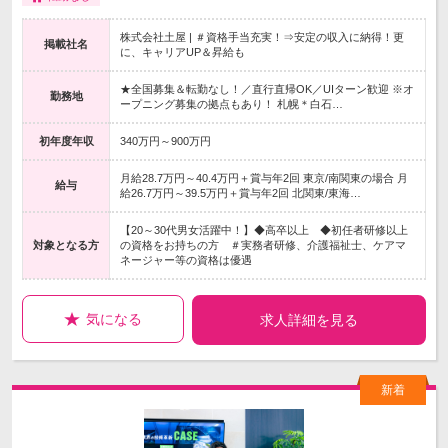
株式会社土屋 | ＃資格手当充実！⇒安定の収入に納得！更
掲載社名
に、キャリアUP＆昇給も
★全国募集＆転勤なし！／直行直帰OK／UIターン歓迎 ※オ
勤務地
ープニング募集の拠点もあり！ 札幌＊白石…
初年度年収
340万円～900万円
月給28.7万円～40.4万円＋賞与年2回 東京/南関東の場合 月
給与
給26.7万円～39.5万円＋賞与年2回 北関東/東海…
【20～30代男女活躍中！】◆高卒以上 ◆初任者研修以上
対象となる方
の資格をお持ちの方 ＃実務者研修、介護福祉士、ケアマ
ネージャー等の資格は優遇
気になる
求人詳細を見る