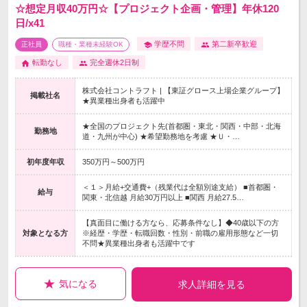
☆想定月収40万円☆【プロジェクト企画・管理】年休120
日/x41
学歴不問
第二新卒歓迎
正社員
職種・業種未経験OK
転勤なし
完全週休2日制
株式会社コントラフト | 【東証グロース上場企業グループ】
掲載社名
★異業種出身者も活躍中
★全国のプロジェクト先(首都圏・東北・関西・中部・北海
勤務地
道・九州が中心) ★希望勤務地を考慮 ★Ｕ・…
初年度年収
350万円～500万円
＜１＞月給+交通費+（残業代は全額別途支給） ■首都圏・
給与
関東・北信越 月給30万円以上 ■関西 月給27.5…
【真面目に働ける方なら、応募条件なし】◆40歳以下の方
対象となる方
※経歴・学歴・転職回数・性別・前職の雇用形態など一切
不問★異業種出身者も活躍中です
気になる
求人詳細を見る