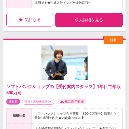
採用です★中途入社メンバー多数活躍中
気になる
求人詳細を見る
ソフトバンクショップの【受付案内スタッフ】1年目で年収
500万可
第二新卒歓迎
正社員
職種・業種未経験OK
ソフトバンクショップ合同募集 | 【20代活躍中】応募から
掲載社名
最短1週間で内定★内定率70％以上
【全国47都道府県のソフトバンクショップ】 ★希望のエリ