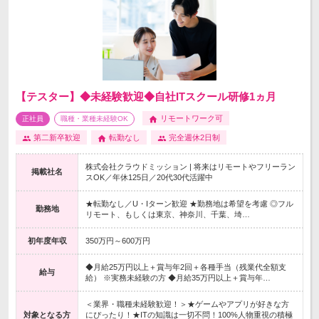
【テスター】◆未経験歓迎◆自社ITスクール研修1ヵ月
リモートワーク可
正社員
職種・業種未経験OK
第二新卒歓迎
転勤なし
完全週休2日制
株式会社クラウドミッション | 将来はリモートやフリーラン
掲載社名
スOK／年休125日／20代30代活躍中
★転勤なし／U・Iターン歓迎 ★勤務地は希望を考慮 ◎フル
勤務地
リモート、もしくは東京、神奈川、千葉、埼…
初年度年収
350万円～600万円
◆月給25万円以上＋賞与年2回＋各種手当（残業代全額支
給与
給） ※実務未経験の方 ◆月給35万円以上＋賞与年…
＜業界・職種未経験歓迎！＞★ゲームやアプリが好きな方
対象となる方
にぴったり！★ITの知識は一切不問！100%人物重視の積極