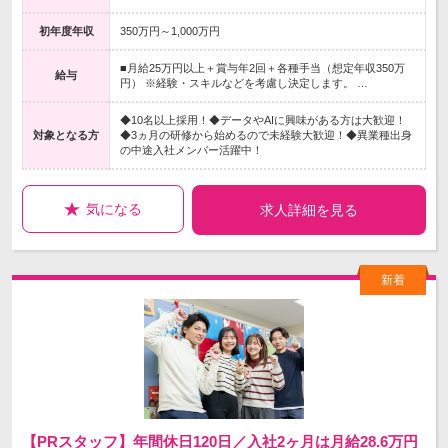
初年度年収
350万円～1,000万円
■月給25万円以上＋賞与年2回＋各種手当（想定年収350万
給与
円） ※経験・スキルなどを考慮し決定します。 …
◆10名以上採用！◆データやAIに興味がある方は大歓迎！
対象となる方
◆3ヵ月の研修から始めるので未経験大歓迎！◆異業種出身
の中途入社メンバー活躍中！
気になる
求人詳細を見る
【PRスタッフ】年間休日120日／入社2ヶ月は月給28.6万円