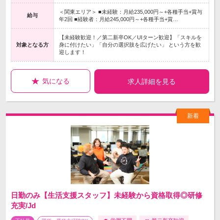
＜関東エリア＞ ■未経験：月給235,000円～+各種手当+賞与
給与
年2回 ■経験者：月給245,000円～+各種手当+賞…
【未経験歓迎！／第二新卒OK／UIターン歓迎】「スキルを
対象となる方
身に付けたい」「自分の選択肢を広げたい」 という方を歓
迎します！
気になる
求人詳細を見る
日勤のみ【生活支援スタッフ】未経験から資格取得◎研修
充実/Jd