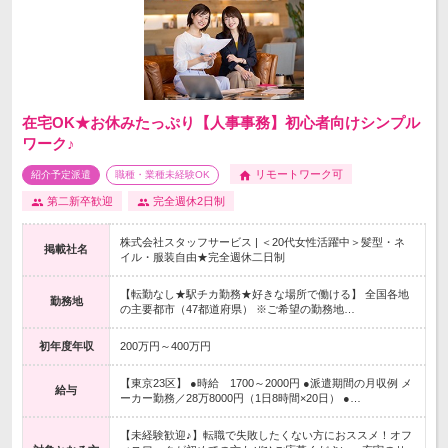
在宅OK★お休みたっぷり【人事事務】初心者向けシンプル
ワーク♪
リモートワーク可
紹介予定派遣
職種・業種未経験OK
第二新卒歓迎
完全週休2日制
株式会社スタッフサービス | ＜20代女性活躍中＞髪型・ネ
掲載社名
イル・服装自由★完全週休二日制
【転勤なし★駅チカ勤務★好きな場所で働ける】 全国各地
勤務地
の主要都市（47都道府県） ※ご希望の勤務地…
初年度年収
200万円～400万円
【東京23区】 ●時給 1700～2000円 ●派遣期間の月収例 メ
給与
ーカー勤務／28万8000円（1日8時間×20日） ●…
【未経験歓迎♪】転職で失敗したくない方におススメ！オフ