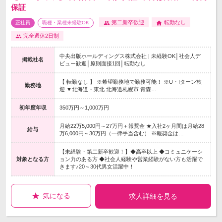
保証
第二新卒歓迎
転勤なし
正社員
職種・業種未経験OK
完全週休2日制
中央出版ホールディングス株式会社 | 未経験OK│社会人デ
掲載社名
ビュー歓迎│原則面接1回│転勤なし
【 転勤なし 】 ※希望勤務地で勤務可能！ ※U・Iターン歓
勤務地
迎 ▼北海道・東北 北海道札幌市 青森…
初年度年収
350万円～1,000万円
月給22万5,000円～27万円＋報奨金 ★入社2ヶ月間は月給28
給与
万6,000円～30万円（一律手当含む） ※報奨金は…
【未経験・第二新卒歓迎！】◆高卒以上 ◆コミュニケーシ
対象となる方
ョン力のある方 ◆社会人経験や営業経験がない方も活躍で
きます♪20～30代男女活躍中！
気になる
求人詳細を見る