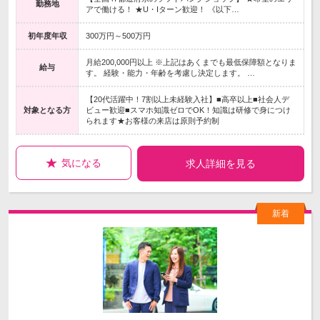
勤務地
アで働ける！ ★U・Iターン歓迎！ 《以下…
初年度年収
300万円～500万円
月給200,000円以上 ※上記はあくまでも最低保障額となりま
給与
す。 経験・能力・年齢を考慮し決定します。 …
【20代活躍中！7割以上未経験入社】■高卒以上■社会人デ
対象となる方
ビュー歓迎■スマホ知識ゼロでOK！知識は研修で身につけ
られます★お客様の来店は原則予約制
気になる
求人詳細を見る