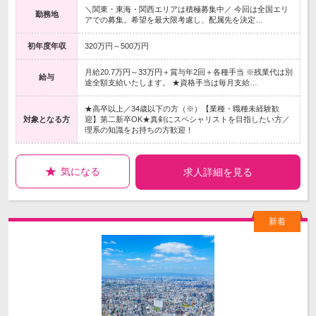
＼関東・東海・関西エリアは積極募集中／ 今回は全国エリ
勤務地
アでの募集。希望を最大限考慮し、配属先を決定…
初年度年収
320万円～500万円
月給20.7万円～33万円＋賞与年2回＋各種手当 ※残業代は別
給与
途全額支給いたします。 ★資格手当は毎月支給…
★高卒以上／34歳以下の方（※）【業種・職種未経験歓
対象となる方
迎】第二新卒OK★真剣にスペシャリストを目指したい方／
理系の知識をお持ちの方歓迎！
気になる
求人詳細を見る