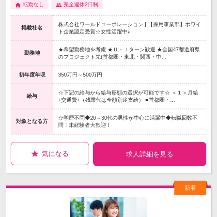
転勤なし
完全週休2日制
株式会社ワールドコーポレーション | 【採用事業部】ホワイ
掲載社名
ト企業認定受賞☆女性活躍中♪
★希望勤務地を考慮 ★Ｕ・Ｉターン歓迎 ★全国47都道府県
勤務地
のプロジェクト先(首都圏・東北・関西・中…
初年度年収
350万円～500万円
☆下記の給与から給与形態の選択が可能です☆ ＜１＞月給
給与
+交通費+（残業代は全額別途支給） ■首都圏・…
☆学歴不問◆20～30代の男性が中心に活躍中◆転職回数不
対象となる方
問！未経験者大歓迎！
気になる
求人詳細を見る