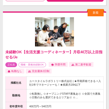
未経験OK【生活支援コーディネーター】月収40万以上目指
せる/Je
学歴不問
第二新卒歓迎
正社員
職種・業種未経験OK
転勤なし
完全週休2日制
ユースタイルラボラトリー株式会社 | ★早期昇格できる⇒入
掲載社名
社1年でマネージャーも！★残業月20h以下
☆転勤無し ☆オープニングSTAFF募集あり ☆全国で大募集
勤務地
☆日勤のみも選択できるエリアあり ☆…
初年度年収
400万円～540万円