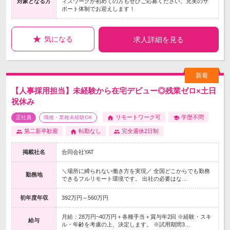
対象となる方
ィスワークが初めての方もぜひご応募ください。充実のサ
ポート体制でお迎えします！
気になる
求人詳細を見る
【人事採用担当】未経験から在宅デビュー◎残業ゼロ×土日
祝休み
リモートワーク可
学歴不問
正社員
職種・業種未経験OK
第二新卒歓迎
転勤なし
完全週休2日制
掲載社名
合同会社YAT
＼場所に縛られない働き方を実現／ 全国どこからでも勤務
勤務地
できるフルリモート環境です。 出社の必要はな…
初年度年収
392万円～560万円
月給：28万円~40万円＋各種手当＋賞与年2回 ※経験・スキ
給与
ル・年齢を考慮の上、決定します。 ※試用期間3…