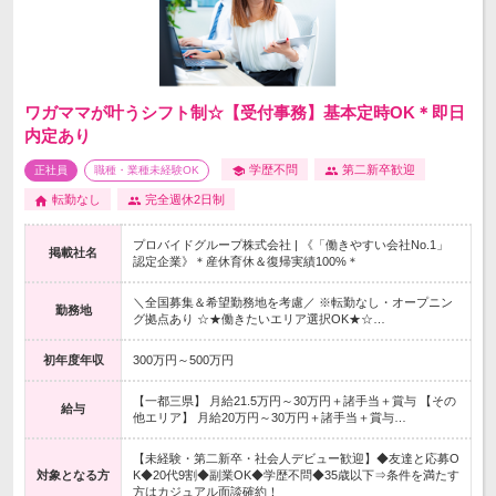
ワガママが叶うシフト制☆【受付事務】基本定時OK＊即日
内定あり
学歴不問
第二新卒歓迎
正社員
職種・業種未経験OK
転勤なし
完全週休2日制
プロバイドグループ株式会社 | 《「働きやすい会社No.1」
掲載社名
認定企業》＊産休育休＆復帰実績100%＊
＼全国募集＆希望勤務地を考慮／ ※転勤なし・オープニン
勤務地
グ拠点あり ☆★働きたいエリア選択OK★☆…
初年度年収
300万円～500万円
【一都三県】 月給21.5万円～30万円＋諸手当＋賞与 【その
給与
他エリア】 月給20万円～30万円＋諸手当＋賞与…
【未経験・第二新卒・社会人デビュー歓迎】◆友達と応募O
対象となる方
K◆20代9割◆副業OK◆学歴不問◆35歳以下⇒条件を満たす
方はカジュアル面談確約！