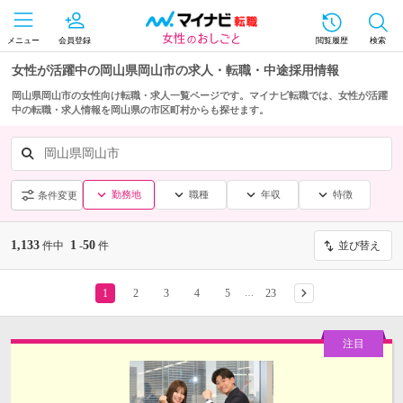
メニュー
会員登録
閲覧履歴
検索
女性が活躍中の岡山県岡山市の求人・転職・中途採用情報
岡山県岡山市の女性向け転職・求人一覧ページです。マイナビ転職では、女性が活躍
中の転職・求人情報を岡山県の市区町村からも探せます。
岡山県岡山市
勤務地
職種
年収
特徴
条件変更
1,133
1
50
件中
-
件
並び替え
1
2
3
4
5
23
…