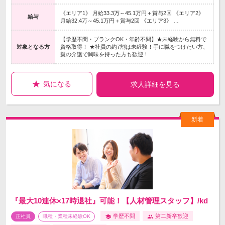
《エリア1》 月給33.3万～45.1万円＋賞与2回 《エリア2》
給与
月給32.4万～45.1万円＋賞与2回 《エリア3》 …
【学歴不問・ブランクOK・年齢不問】★未経験から無料で
対象となる方
資格取得！ ★社員の約7割は未経験！手に職をつけたい方、
親の介護で興味を持った方も歓迎！
気になる
求人詳細を見る
『最大10連休×17時退社』可能！【人材管理スタッフ】/kd
学歴不問
第二新卒歓迎
正社員
職種・業種未経験OK