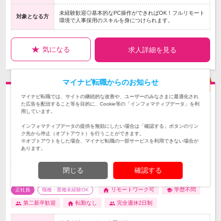
未経験歓迎◎基本的なPC操作ができればOK！フルリモート
対象となる方
環境で人事採用のスキルを身につけられます。
気になる
求人詳細を見る
マイナビ転職からのお知らせ
マイナビ転職では、サイトの継続的な改善や、ユーザーのみなさまに最適化され
た広告を配信すること等を目的に、Cookie等の「インフォマティブデータ」を利
用しています。
インフォマティブデータの提供を無効にしたい場合は「確認する」ボタンのリン
ク先から停止（オプトアウト）を行うことができます。
※オプトアウトをした場合、マイナビ転職の一部サービスを利用できない場合が
あります。
家族のように見守る／IT研修3ヵ月／年休125日【ITエンジニ
閉じる
確認する
ア】
リモートワーク可
学歴不問
正社員
職種・業種未経験OK
第二新卒歓迎
転勤なし
完全週休2日制