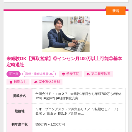
未経験OK【買取営業】◎インセン月100万以上可能◎基本
定時退社
学歴不問
第二新卒歓迎
正社員
職種・業種未経験OK
転勤なし
完全週休2日制
合同会社Ｆｒｏｍ２７ | 未経験1年目から年収700万も#年休
掲載社名
120日#完休2日#研修制度充実
＼オープニングスタッフ募集あり！／ ＼転勤なし／ （1）
勤務地
飯塚 or 高山 or 横浜あざみ野 or…
初年度年収
550万円～1,200万円