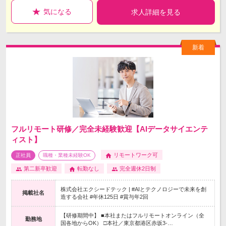
気になる
求人詳細を見る
フルリモート研修／完全未経験歓迎【AIデータサイエンテ
ィスト】
リモートワーク可
正社員
職種・業種未経験OK
第二新卒歓迎
転勤なし
完全週休2日制
株式会社エクシードテック | #AIとテクノロジーで未来を創
掲載社名
造する会社 #年休125日 #賞与年2回
【研修期間中】 ■本社またはフルリモートオンライン（全
勤務地
国各地からOK） □本社／東京都港区赤坂3-…