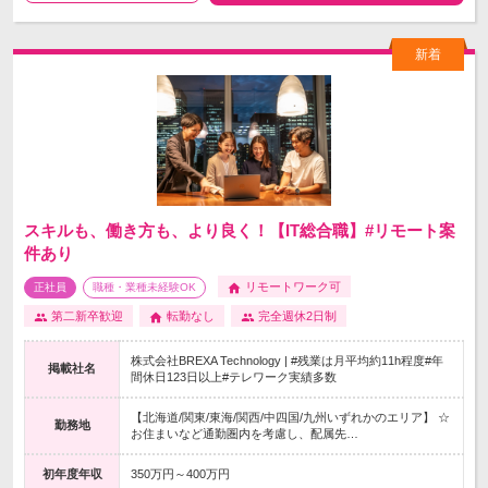
スキルも、働き方も、より良く！【IT総合職】#リモート案
件あり
リモートワーク可
正社員
職種・業種未経験OK
第二新卒歓迎
転勤なし
完全週休2日制
株式会社BREXA Technology | #残業は月平均約11h程度#年
掲載社名
間休日123日以上#テレワーク実績多数
【北海道/関東/東海/関西/中四国/九州いずれかのエリア】 ☆
勤務地
お住まいなど通勤圏内を考慮し、配属先…
初年度年収
350万円～400万円