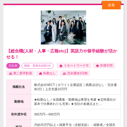
【総合職(人材・人事・広報etc)】英語力や留学経験が活か
せる！
リモートワーク可
学歴不問
正社員
職種・業種未経験OK
第二新卒歓迎
転勤なし
完全週休2日制
株式会社NECT | ホワイト企業認定｜残業ほぼなし・完全週
掲載社名
休2日｜上京支援10万円
★転勤なし／全国募集・勤務地は希望を考慮 ★定時退社が
勤務地
基本で仕事終わりも充実♪ ★当社の各拠点また…
初年度年収
300万円～600万円
月給25万円以上＋残業手当（全額支給）：経験者／全国共
給与