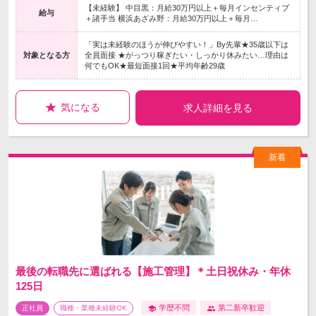
【未経験】 中目黒：月給30万円以上＋毎月インセンティブ
給与
＋諸手当 横浜あざみ野：月給30万円以上＋毎月…
「実は未経験のほうが伸びやすい！」By先輩★35歳以下は
対象となる方
全員面接 ★がっつり稼ぎたい・しっかり休みたい…理由は
何でもOK★最短面接1回★平均年齢29歳
気になる
求人詳細を見る
最後の転職先に選ばれる【施工管理】＊土日祝休み・年休
125日
学歴不問
第二新卒歓迎
正社員
職種・業種未経験OK