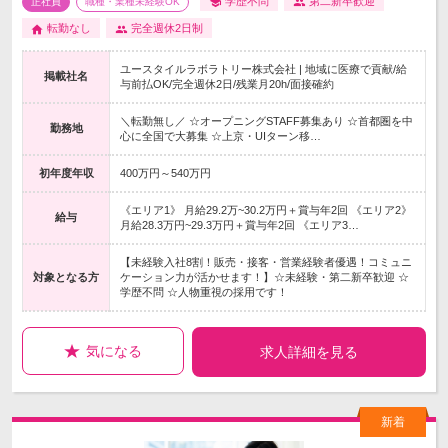
学歴不問
第二新卒歓迎
正社員
職種・業種未経験OK
転勤なし
完全週休2日制
ユースタイルラボラトリー株式会社 | 地域に医療で貢献/給
掲載社名
与前払OK/完全週休2日/残業月20h/面接確約
＼転勤無し／ ☆オープニングSTAFF募集あり ☆首都圏を中
勤務地
心に全国で大募集 ☆上京・UIターン移…
初年度年収
400万円～540万円
《エリア1》 月給29.2万~30.2万円＋賞与年2回 《エリア2》
給与
月給28.3万円~29.3万円＋賞与年2回 《エリア3…
【未経験入社8割！販売・接客・営業経験者優遇！コミュニ
対象となる方
ケーション力が活かせます！】☆未経験・第二新卒歓迎 ☆
学歴不問 ☆人物重視の採用です！
気になる
求人詳細を見る