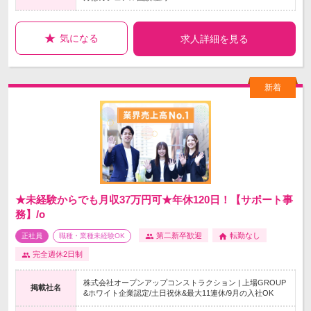
気になる
求人詳細を見る
★未経験からでも月収37万円可★年休120日！【サポート事
務】/o
第二新卒歓迎
転勤なし
正社員
職種・業種未経験OK
完全週休2日制
株式会社オープンアップコンストラクション | 上場GROUP
掲載社名
&ホワイト企業認定/土日祝休&最大11連休/9月の入社OK