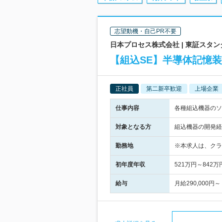
志望動機・自己PR不要
日本プロセス株式会社 | 東証スタ
【組込SE】半導体記憶装置
正社員
第二新卒歓迎
上場企業
仕事内容
各種組込機器のソ
対象となる方
組込機器の開発経
勤務地
※本求人は、クラ
初年度年収
521万円～842万
給与
月給290,00