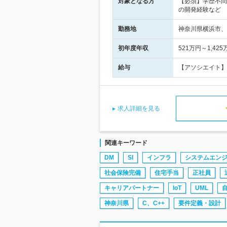
対象となる方
【必須】学歴不問
の開発経験など
勤務地
神奈川県横浜市、
初年度年収
521万円～1,425
給与
【アソシエイト】 月
求人詳細を見る
関連キーワード
DM
SI
インフラ
システムエン
社会保険完備
住宅手当
正社員
キャリアパートナー
IoT
UML
神奈川県
C、C++
要件定義・設計