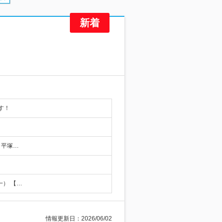
す！
・平塚…
一） 【…
情報更新日：2026/06/02