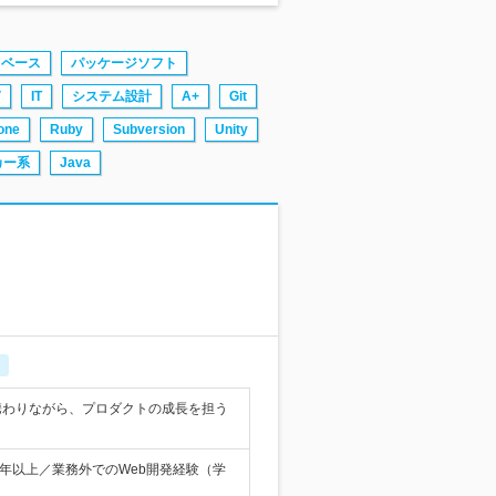
タベース
パッケージソフト
V
IT
システム設計
A+
Git
one
Ruby
Subversion
Unity
カー系
Java
携わりながら、プロダクトの成長を担う
年以上／業務外でのWeb開発経験（学