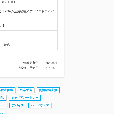
ンメント等）！
】FPGAの活用経験／デバイスドライバ
 【…
月（待遇…
情報更新日：2026/08/07
掲載終了予定日：2027/01/28
経験者優遇
残業手当
資格取得支援
PL
キャリアパートナー
ント
デバイス
ハードウェア
ム