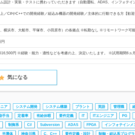
ム設計・実装・テストに携わっていただきます（自動運転、ADAS、インフォテイ
上／C#やC++での開発経験／組込み機器の開発経験／主体的に行動できる方【歓迎
、横浜市、大船市、平塚市、小田原市）の各拠点 ※転勤なし ※リモートワーク可能
万円
円～616,500円 ※経験・能力・適性などを考慮の上、決定いたします。 ※試用期間6ヵ
気になる
ジニア
システム開発
システム構築
プラント
英語
管理職
勤手当
定着率
有給休暇
要件定義
IT
ITエンジニア
PG
制御系
C#
Subversion
ADAS
FPGA
インフォテインメ
半導体
神奈川県
C、C++
要件定義・設計
制御・組込系プログラ