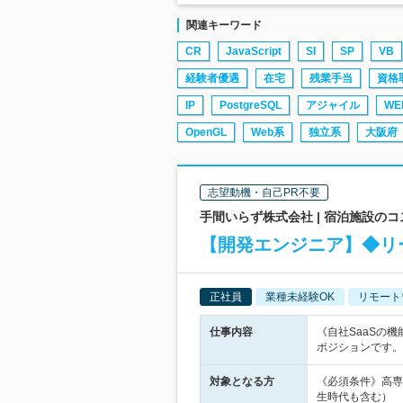
関連キーワード
CR
JavaScript
SI
SP
VB
経験者優遇
在宅
残業手当
資格
IP
PostgreSQL
アジャイル
W
OpenGL
Web系
独立系
大阪府
志望動機・自己PR不要
手間いらず株式会社 | 宿泊施設の
【開発エンジニア】◆リ
正社員
業種未経験OK
リモート
仕事内容
《自社SaaSの
ポジションです。
対象となる方
《必須条件》高専
生時代も含む）