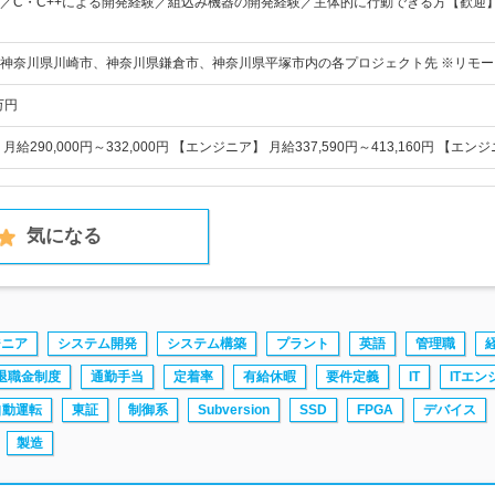
／C・C++による開発経験／組込み機器の開発経験／主体的に行動できる方【歓迎】
神奈川県川崎市、神奈川県鎌倉市、神奈川県平塚市内の各プロジェクト先 ※リモー
万円
給290,000円～332,000円 【エンジニア】 月給337,590円～413,160円 【エン
気になる
ジニア
システム開発
システム構築
プラント
英語
管理職
退職金制度
通勤手当
定着率
有給休暇
要件定義
IT
ITエン
自動運転
東証
制御系
Subversion
SSD
FPGA
デバイス
製造