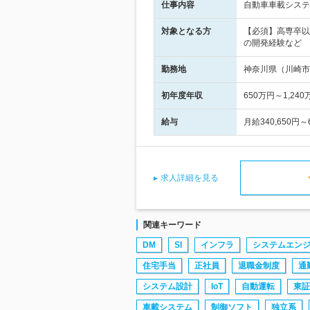
仕事内容
自動車車載システ
対象となる方
【必須】高専卒以
の開発経験など
勤務地
神奈川県（川崎市
初年度年収
650万円～1,240
給与
月給340,650
求人詳細を見る
関連キーワード
DM
SI
インフラ
システムエン
住宅手当
正社員
退職金制度
通
システム設計
IoT
自動運転
東証
車載システム
制御ソフト
独立系