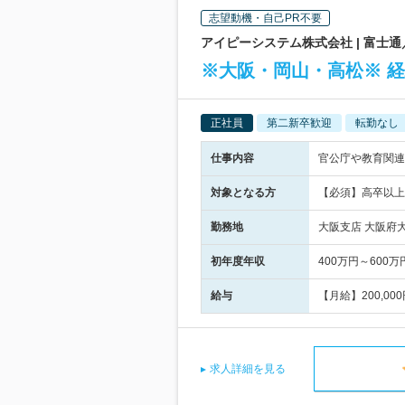
志望動機・自己PR不要
アイピーシステム株式会社 | 富士
※大阪・岡山・高松※ 経
正社員
第二新卒歓迎
転勤なし
仕事内容
官公庁や教育関連
対象となる方
【必須】高卒以上
勤務地
大阪支店 大阪府大
初年度年収
400万円～600万
給与
【月給】200,0
求人詳細を見る