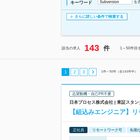
を
キーワード
さらに詳しい条件で検索する
143
件
該当の求人
1～50件目
1
2
3
1
件～
50
件（全
143
件中）
志望動機・自己PR不要
日本プロセス株式会社 | 東証スタ
【組込みエンジニア】リ
正社員
リモートワーク可
転勤