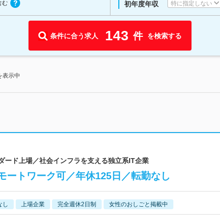
含む
特に指定しない
初年度年収
143
件
条件に合う求人
を検索する
を表示中
ンダード上場／社会インフラを支える独立系IT企業
モートワーク可／年休125日／転勤なし
なし
上場企業
完全週休2日制
女性のおしごと掲載中