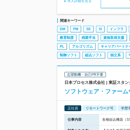
求人詳細を見る
関連キーワード
DM
PM
SE
SI
インフラ
教育制度
残業手当
資格取得支援
PL
アルゴリズム
キャリアパートナ
制御ソフト
組込ソフト
独立系
志望動機・自己PR不要
日本プロセス株式会社 | 東証スタ
ソフトウェア・ファーム
正社員
リモートワーク可
学歴
仕事内容
各種組込機器（S