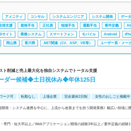
アメニティ
コンサル
システムエンジニア
システム開発
デー
取得支援
資格手当
正社員
地域手当
通勤手当
要件定義
A
EBサイト
業務システム
スマートフォン
モバイル
Android
iPh
岡山県
香川県
.NET関連（C#、ASP、VB等）
ユーザー系・メー
コスト削減と売上最大化を独自システムでトータル支援
ーダー候補◆土日祝休み◆年休125日
ワーク可
転勤なし
上場企業
完全週休2日制
女性のおしごと掲載中
機能開発・システム連携を中心に、上流から改善までを担う開発業務》幅広い領域に
・専門・短大卒以上／Webアプリケーション開発の経験3年以上／要件定義の経験1