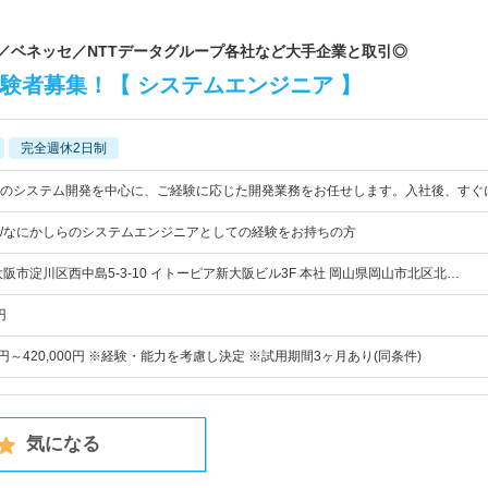
通／ベネッセ／NTTデータグループ各社など大手企業と取引◎
験者募集！【 システムエンジニア 】
完全週休2日制
のシステム開発を中心に、ご経験に応じた開発業務をお任せします。入社後、すぐ
/なにかしらのシステムエンジニアとしての経験をお持ちの方
阪市淀川区西中島5-3-10 イトーピア新大阪ビル3F 本社 岡山県岡山市北区北…
円
00円～420,000円 ※経験・能力を考慮し決定 ※試用期間3ヶ月あり(同条件)
気になる