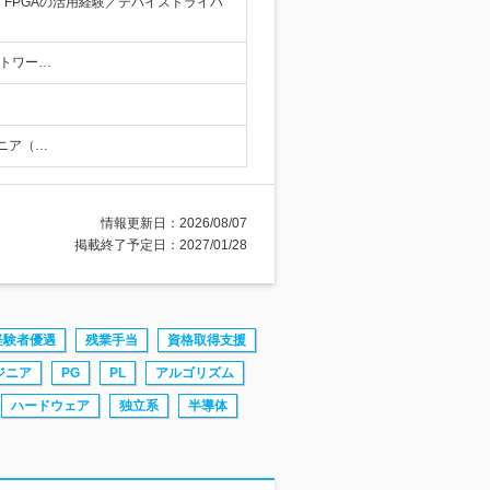
FPGAの活用経験／デバイスドライバ
トワー…
ジニア（…
情報更新日：2026/08/07
掲載終了予定日：2027/01/28
経験者優遇
残業手当
資格取得支援
ジニア
PG
PL
アルゴリズム
ハードウェア
独立系
半導体