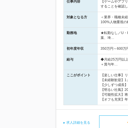
仕事内容
【ゲームやアプリ
することを確認し
対象となる方
＜業界・職種未経
100%人物重視
勤務地
★転勤なし／U・
葉、埼…
初年度年収
350万円～600万
給与
◆月給25万円以
＋賞与年…
ここがポイント
【楽しい仕事】リ
【未経験歓迎】1
【少しずつ成長】
【明るい社風】2
【可能性拡大】将
【オフも充実】年
求人詳細を見る