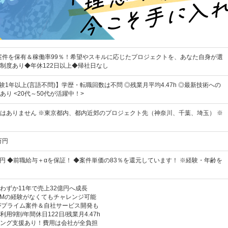
の案件を保有＆稼働率99％！希望やスキルに応じたプロジェクトを、あなた自身が選
制度あり◆年休122日以上◆帰社日なし
験1年以上(言語不問)】学歴・転職回数は不問 ◎残業月平均4.47h ◎最新技術への
り <20代～50代が活躍中！>
はありません ※東京都内、都内近郊のプロジェクト先（神奈川、千葉、埼玉） ※
万円
万円 ◆前職給与＋αを保証！ ◆案件単価の83％を還元しています！ ※経験・年齢を
わずか11年で売上32億円へ成長
PMの経験がなくてもチャレンジ可能
がプライム案件＆自社サービス開発も
用9割/年間休日122日/残業月4.47h
ング支援あり！費用は会社が全負担