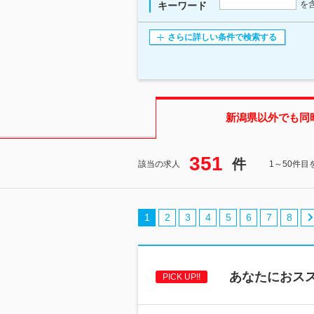
を
キーワード
さらに詳しい条件で検索する
新潟県
以外でも同
351
件
該当の求人
1～50件目
1
2
3
4
5
6
7
8
あなたにおスス
PICK UP!!