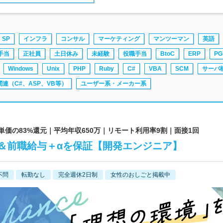
SP
インフラ
コンサル
マーケティング
マンツーマン
英語
手当
正社員
土日休み
未経験
役職手当
BtoC
ERP
PG
Windows
Unix
PHP
Ruby
C#
VBA
SCM
サーバ
T関連（C#、ASP、VB等）
ユーザー系・メーカー系
単価の83%還元｜平均年収650万｜リモート利用率9割｜面接1回
＆前職給与＋αを保証【開発エンジニア】
不問
転勤なし
完全週休2日制
女性のおしごと掲載中