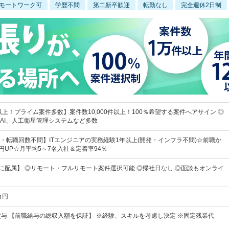
モートワーク可
学歴不問
第二新卒歓迎
転勤なし
完全週休2日制
以上！プライム案件多数】案件数10,000件以上！100％希望する案件へアサイン ◎
AI、人工衛星管理システムなど多数
・転職回数不問】ITエンジニアの実務経験1年以上(開発・インフラ不問)☆前職か
円UP☆月平均5～7名入社＆定着率94％
件に配属】 ◎リモート・フルリモート案件選択可能 ◎帰社日なし ◎面談もオンライ
万円
賞与 【前職給与の総収入額を保証】 ※経験、スキルを考慮し決定 ※固定残業代