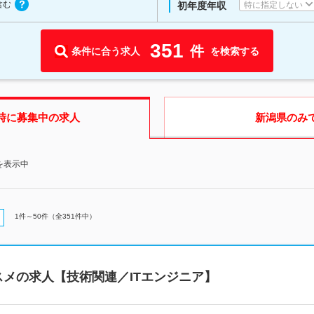
含む
特に指定しない
初年度年収
351
件
条件に合う求人
を検索する
時に募集中の求人
新潟県
のみ
を表示中
1
件～
50
件（全
351
件中）
メの求人【技術関連／ITエンジニア】