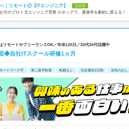
へ｜リモート◎【ITエンジニア】
正社員
方のプロ × 元エンジニア営業 のタッグで、通過率を劇的に変える！
はリモートやフリーランスOK／年休125日／20代30代活躍中
◆自社ITスクール研修1ヵ月
モートワーク可
第二新卒歓迎
転勤なし
完全週休2日制
女性のおし