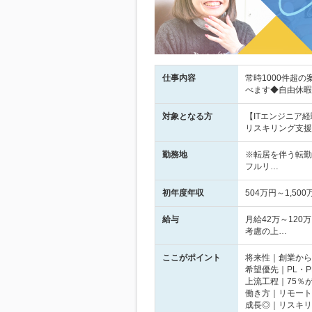
仕事内容
常時1000件超
べます◆自由休暇
対象となる方
【ITエンジニア経
リスキリング支援あ
勤務地
※転居を伴う転勤
フルリ…
初年度年収
504万円～1,500
給与
月給42万～120
考慮の上…
ここがポイント
将来性｜創業から
希望優先｜PL・
上流工程｜75％
働き方｜リモート利
成長◎｜リスキリ