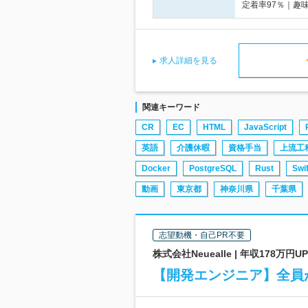
定着率97％｜趣
求人詳細を見る
関連キーワード
CR
EC
HTML
JavaScript
英語
介護休暇
資格手当
上流工
Docker
PostgreSQL
Rust
Swif
動画
東京都
神奈川県
千葉県
志望動機・自己PR不要
株式会社Neuealle | 年収17
【開発エンジニア】全員