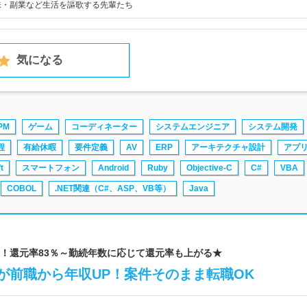
味・副業など生活を謳歌する先輩たち
気になる
PM
ゲーム
コーディネーター
システムエンジニア
システム開発
程
有給休暇
要件定義
AV
ERP
アーキテクチャ設計
アプ
t
スマートフォン
Android
Ruby
Objective-C
C#
VBA
COBOL
.NET関連（C#、ASP、VB等）
Java
8万円UP！還元率83％～勤続年数に応じて還元率も上がる★
が前職から年収UP！案件そのまま転職OK