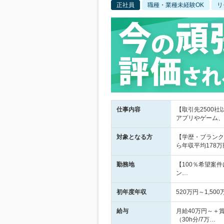
正社員
職種・業種未経験OK
リ
仕事内容
【取引先2500社
アプリやゲーム、
対象となる方
【学歴・ブランク
ら年収平均178万
勤務地
【100％希望案
ン…
初年度年収
520万円～1,500
給与
月給40万円～＋
（30h分/7万…