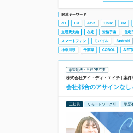
関連キーワード
2D
CR
Java
Linux
PM
交通費支給
在宅
資格手当
住宅
スマートフォン
モバイル
Android
神奈川県
千葉県
COBOL
.NE
志望動機・自己PR不要
株式会社アイ・ディ・エイチ | 案件
会社都合のアサインなし
正社員
リモートワーク可
学歴