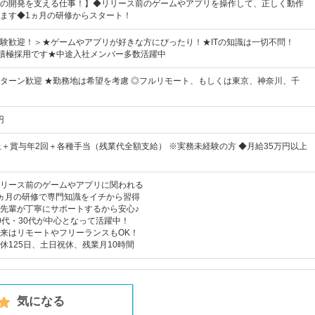
の開発を支える仕事！】◆リリース前のゲームやアプリを操作して、正しく動作
ます◆1ヵ月の研修からスタート！
験歓迎！＞★ゲームやアプリが好きな方にぴったり！★ITの知識は一切不問！
の積極採用です★中途入社メンバー多数活躍中
Iターン歓迎 ★勤務地は希望を考慮 ◎フルリモート、もしくは東京、神奈川、千
円
上＋賞与年2回＋各種手当（残業代全額支給） ※実務未経験の方 ◆月給35万円以上
リース前のゲームやアプリに関われる
ヵ月の研修で専門知識をイチから習得
先輩が丁寧にサポートするから安心♪
0代・30代が中心となって活躍中！
来はリモートやフリーランスもOK！
休125日、土日祝休、残業月10時間
気になる