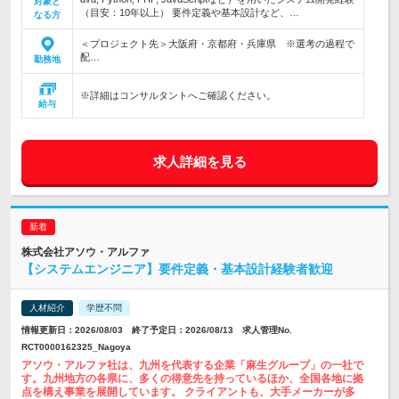
対象と
（目安：10年以上） 要件定義や基本設計など、…
なる方
＜プロジェクト先＞大阪府・京都府・兵庫県 ※選考の過程で
配…
勤務地
※詳細はコンサルタントへご確認ください。
給与
求人詳細を見る
株式会社アソウ・アルファ
【システムエンジニア】要件定義・基本設計経験者歓迎
人材紹介
学歴不問
情報更新日：2026/08/03 終了予定日：2026/08/13 求人管理No.
RCT0000162325_Nagoya
アソウ・アルファ社は、九州を代表する企業「麻生グループ」の一社で
す。九州地方の各県に、多くの得意先を持っているほか、全国各地に拠
点を構え事業を展開しています。 クライアントも、大手メーカーが多