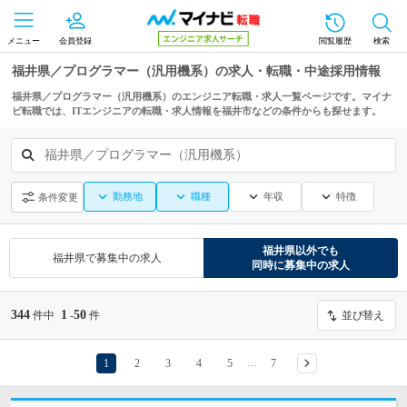
メニュー
会員登録
閲覧履歴
検索
福井県／プログラマー（汎用機系）の求人・転職・中途採用情報
福井県／プログラマー（汎用機系）のエンジニア転職・求人一覧ページです。マイナ
ビ転職では、ITエンジニアの転職・求人情報を福井市などの条件からも探せます。
福井県／プログラマー（汎用機系）
勤務地
職種
年収
特徴
条件変更
福井県
以外でも
福井県
で募集中の求人
同時に募集中の求人
344
1
50
件中
-
件
並び替え
1
2
3
4
5
7
…