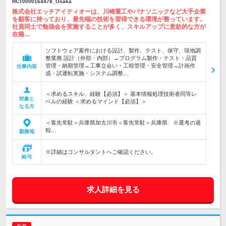
RCT0000164478_Osaka
株式会社エッチアイティオーは、川崎重工やパナソニックなど大手企業
を顧客に持っており、最先端の技術を習得できる環境が整っています。
社員同士で勉強会を実施することが多く、スキルアップに意欲的な方が
在籍…
ソフトウェア案件における設計、製作、テスト、保守、現地調
整業務 設計（外部・内部）→プログラム製作・テスト・品質
管理・納期管理→工事立会い・工程管理・安全管理→計画作
仕事内容
成・試運転実施・システム調整…
＜求めるスキル、経験【必須】＞ 基本情報処理技術者同等レ
対象と
ベルの経験 ＜求めるマインド【必須】＞
なる方
＜客先常駐＞兵庫県加古川市＜客先常駐＞兵庫県 ※選考の過
程…
勤務地
※詳細はコンサルタントへご確認ください。
給与
求人詳細を見る