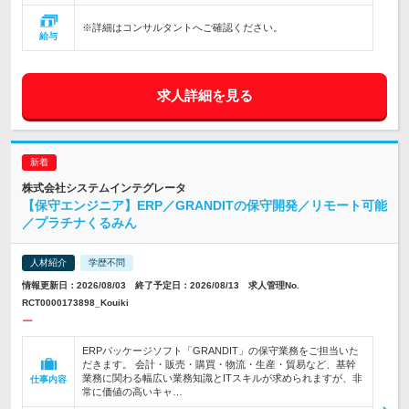
※詳細はコンサルタントへご確認ください。
給与
求人詳細を見る
株式会社システムインテグレータ
【保守エンジニア】ERP／GRANDITの保守開発／リモート可能
／プラチナくるみん
人材紹介
学歴不問
情報更新日：2026/08/03 終了予定日：2026/08/13 求人管理No.
RCT0000173898_Kouiki
ー
ERPパッケージソフト「GRANDIT」の保守業務をご担当いた
だきます。 会計・販売・購買・物流・生産・貿易など、基幹
業務に関わる幅広い業務知識とITスキルが求められますが、非
仕事内容
常に価値の高いキャ…