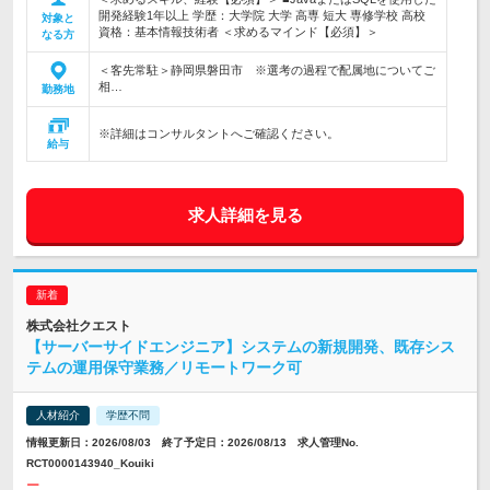
開発経験1年以上 学歴：大学院 大学 高専 短大 専修学校 高校
対象と
資格：基本情報技術者 ＜求めるマインド【必須】＞
なる方
＜客先常駐＞静岡県磐田市 ※選考の過程で配属地についてご
相…
勤務地
※詳細はコンサルタントへご確認ください。
給与
求人詳細を見る
株式会社クエスト
【サーバーサイドエンジニア】システムの新規開発、既存シス
テムの運用保守業務／リモートワーク可
人材紹介
学歴不問
情報更新日：2026/08/03 終了予定日：2026/08/13 求人管理No.
RCT0000143940_Kouiki
ー