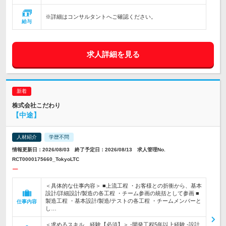
※詳細はコンサルタントへご確認ください。
給与
求人詳細を見る
株式会社こだわり
【中途】
人材紹介
学歴不問
情報更新日：2026/08/03 終了予定日：2026/08/13 求人管理No.
RCT0000175660_TokyoLTC
ー
＜具体的な仕事内容＞ ■上流工程 ・お客様との折衝から、基本
設計/詳細設計/製造の各工程 ・チーム参画の統括として参画 ■
製造工程 ・基本設計/製造/テストの各工程 ・チームメンバーと
仕事内容
し…
＜求めるスキル、経験【必須】＞ -開発工程5年以上経験 -設計