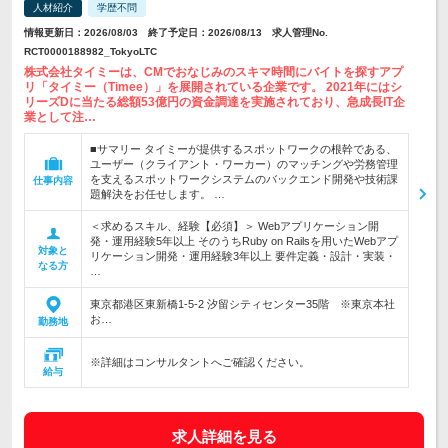
人材紹介
学歴不問
情報更新日：2026/08/03 終了予定日：2026/08/13 求人管理No.
RCT0000188982_TokyoLTC
株式会社タイミーは、CMでおなじみのスキマ時間にバイトを探すアプ
リ「タイミー（Timee）」を展開されている企業です。 2021年にはシ
リーズDに当たる総額53億円の資金調達を実施されており、急成長IT企
業として注…
■サマリー タイミーが提供するスポットワークの根幹である、
ユーザー（クライアント・ワーカー）のマッチングや労務管理
を支えるスポットワークシステムのバックエンド開発や技術課
仕事内容
題解決をお任せします。 …
＜求めるスキル、経験【必須】＞ Webアプリケーション開
発・運用経験5年以上 そのうちRuby on Railsを用いたWebアプ
対象と
リケーション開発・運用経験3年以上 要件定義・設計・実装・
なる方
…
東京都港区東新橋1-5-2 汐留シティセンター35階 ※東京本社
お…
勤務地
※詳細はコンサルタントへご確認ください。
給与
求人詳細を見る