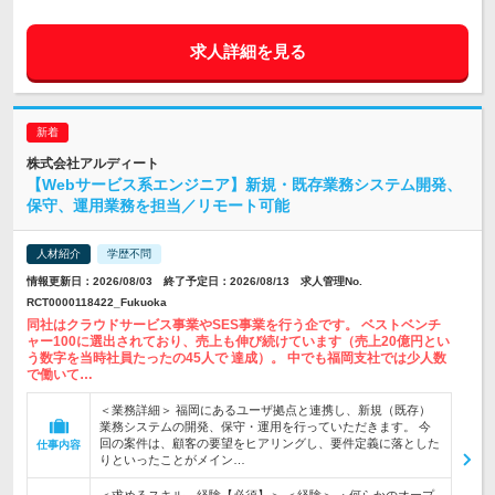
求人詳細を見る
株式会社アルディート
【Webサービス系エンジニア】新規・既存業務システム開発、
保守、運用業務を担当／リモート可能
人材紹介
学歴不問
情報更新日：2026/08/03 終了予定日：2026/08/13 求人管理No.
RCT0000118422_Fukuoka
同社はクラウドサービス事業やSES事業を行う企です。 ベストベンチ
ャー100に選出されており、売上も伸び続けています（売上20億円とい
う数字を当時社員たったの45人で 達成）。 中でも福岡支社では少人数
で働いて…
＜業務詳細＞ 福岡にあるユーザ拠点と連携し、新規（既存）
業務システムの開発、保守・運用を行っていただきます。 今
回の案件は、顧客の要望をヒアリングし、要件定義に落とした
仕事内容
りといったことがメイン…