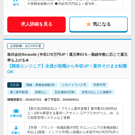
※実務未経験の方 ◆月給35万円以上＋賞与年…
給与
求人詳細を見る
気になる
志望動機・自己PR不要
株式会社Neuealle | 年収178万円UP！還元率83％～勤続年数に応じて還元
率も上がる★
【開発エンジニア】全員が前職から年収UP！案件そのまま転職
OK
正社員
職種・業種未経験OK
リモートワーク可
学歴不問
第二新卒歓迎
転勤なし
完全週休2日制
女性のおしごと掲載中
情報更新日：2026/07/21 終了予定日：2026/09/21
【取引先2500社以上！プライム案件多数】案件数10,000件以
上！100％希望する案件へアサイン ◎アプリやゲーム、AI、人
仕事内容
工衛星管理システムなど多数
【学歴・ブランク・転職回数不問】ITエンジニアの実務経験1
年以上(開発・インフラ不問)☆前職から年収平均178万円UP☆
対象と