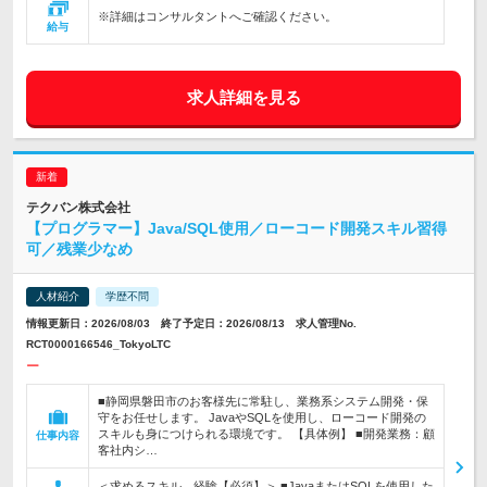
※詳細はコンサルタントへご確認ください。
給与
求人詳細を見る
テクバン株式会社
【プログラマー】Java/SQL使用／ローコード開発スキル習得
可／残業少なめ
人材紹介
学歴不問
情報更新日：2026/08/03 終了予定日：2026/08/13 求人管理No.
RCT0000166546_TokyoLTC
ー
■静岡県磐田市のお客様先に常駐し、業務系システム開発・保
守をお任せします。 JavaやSQLを使用し、ローコード開発の
スキルも身につけられる環境です。 【具体例】 ■開発業務：顧
仕事内容
客社内シ…
＜求めるスキル、経験【必須】＞ ■JavaまたはSQLを使用した