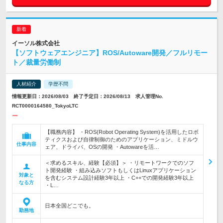
イーソル株式会社
【ソフトウェアエンジニア】ROS/Autoware開発／フルリモー
ト／裁量労働制
人材紹介
学歴不問
情報更新日：2026/08/03 終了予定日：2026/08/13 求人管理No.
RCT0000164580_TokyoLTC
ー
【職務内容】 ・ROS(Robot Operating System)を活用したロボ
ティクスおよび自律制御のためのアプリケーション、ミドルウ
仕事内容
ェア、ドライバ、OSの開発 ・Autowareを活…
＜求めるスキル、経験【必須】＞ ・リモートワークでのソフ
ト開発経験 ・組み込みソフトもしくはLinuxアプリケーション
対象と
を含むシステム設計経験3年以上 ・C++での開発経験3年以上
なる方
・L…
日本全国どこでも。
勤務地