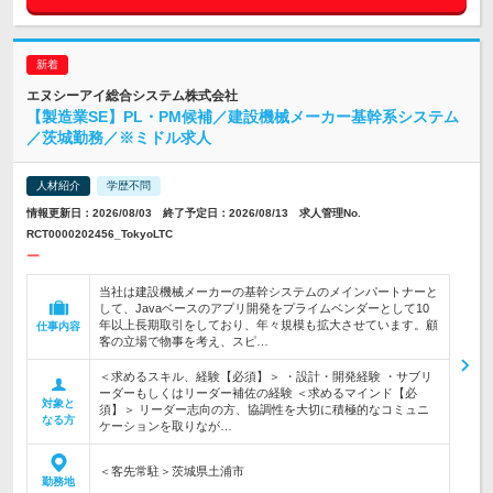
エヌシーアイ総合システム株式会社
【製造業SE】PL・PM候補／建設機械メーカー基幹系システム
／茨城勤務／※ミドル求人
人材紹介
学歴不問
情報更新日：2026/08/03 終了予定日：2026/08/13 求人管理No.
RCT0000202456_TokyoLTC
ー
当社は建設機械メーカーの基幹システムのメインパートナーと
して、Javaベースのアプリ開発をプライムベンダーとして10
年以上長期取引をしており、年々規模も拡大させています。顧
仕事内容
客の立場で物事を考え、スピ…
＜求めるスキル、経験【必須】＞ ・設計・開発経験 ・サブリ
ーダーもしくはリーダー補佐の経験 ＜求めるマインド【必
対象と
須】＞ リーダー志向の方、協調性を大切に積極的なコミュニ
なる方
ケーションを取りなが…
＜客先常駐＞茨城県土浦市
勤務地