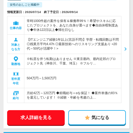
女性のおしごと掲載中
情報更新日：2026/07/14 終了予定日：2026/09/14
常時1000件超の案件を保有＆稼働率99％！希望やスキルに応
じたプロジェクトを、あなた自身が選べます◆自由休暇制度あ
仕事内容
り◆年休122日以上◆帰社日なし
【ITエンジニア経験1年以上(言語不問)】学歴・転職回数は不問
◎残業月平均4.47h ◎最新技術へのリスキリング支援あり <20
対象と
代～50代が活躍中！>
なる方
※転居を伴う転勤はありません ※東京都内、都内近郊のプロ
ジェクト先（神奈川、千葉、埼玉） ※フルリ…
勤務地
504万円～1,500万円
初年度
年収
月給42万～120万円 ◆前職給与＋αを保証！ ◆案件単価の83％
を還元しています！ ※経験・年齢を考慮の上…
給与
求人詳細を見る
気になる