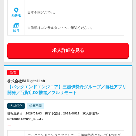
・L…
日本全国どこでも。
勤務地
※詳細はコンサルタントへご確認ください。
給与
求人詳細を見る
株式会社IM Digital Lab
【バックエンドエンジニア】三越伊勢丹グループ／自社アプリ
開発／百貨店DX推進／フルリモート
人材紹介
学歴不問
情報更新日：2026/08/03 終了予定日：2026/08/13 求人管理No.
RCT0000162699_Kouiki
ー
バックエンドエンジニアとして、三越伊勢丹グループITのモダ