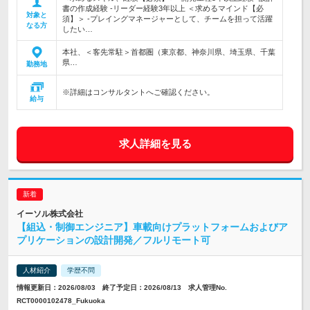
書の作成経験 -リーダー経験3年以上 ＜求めるマインド【必
対象と
須】＞ -プレイングマネージャーとして、チームを担って活躍
なる方
したい…
本社、＜客先常駐＞首都圏（東京都、神奈川県、埼玉県、千葉
県…
勤務地
※詳細はコンサルタントへご確認ください。
給与
求人詳細を見る
イーソル株式会社
【組込・制御エンジニア】車載向けプラットフォームおよびア
プリケーションの設計開発／フルリモート可
人材紹介
学歴不問
情報更新日：2026/08/03 終了予定日：2026/08/13 求人管理No.
RCT0000102478_Fukuoka