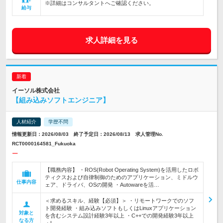
※詳細はコンサルタントへご確認ください。
給与
求人詳細を見る
イーソル株式会社
【組み込みソフトエンジニア】
人材紹介
学歴不問
情報更新日：2026/08/03 終了予定日：2026/08/13 求人管理No.
RCT0000164581_Fukuoka
ー
【職務内容】 ・ROS(Robot Operating System)を活用したロボ
ティクスおよび自律制御のためのアプリケーション、ミドルウ
仕事内容
ェア、ドライバ、OSの開発 ・Autowareを活…
＜求めるスキル、経験【必須】＞ ・リモートワークでのソフ
ト開発経験 ・組み込みソフトもしくはLinuxアプリケーション
対象と
を含むシステム設計経験3年以上 ・C++での開発経験3年以上
なる方