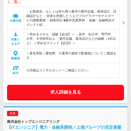
く、取…
・お客様先、もしくは持ち帰り案件の要件定義、基本設計、詳
細設計など ・全体を把握したうえでプログラマーやテスター
との調整業務 ・顧客対応 ■案件先業界例 ・金融：金融商品ダ
仕事内容
イレクト紹…
＜求めるスキル、経験【必須】＞ ・高卒、短大卒、専門卒、
大学、大学院卒以上 ・要件定義、基本設計などの経験（1年以
対象と
上） ＜求めるマインド【必須】＞
なる方
＜客先常駐＞愛知県 ※選考の過程で配属地についてご相談を
さ…
勤務地
※詳細はコンサルタントへご確認ください。
給与
求人詳細を見る
株式会社トップエンジニアリング
【ITエンジニア】電力・金融系開発／上場グループの安定基盤