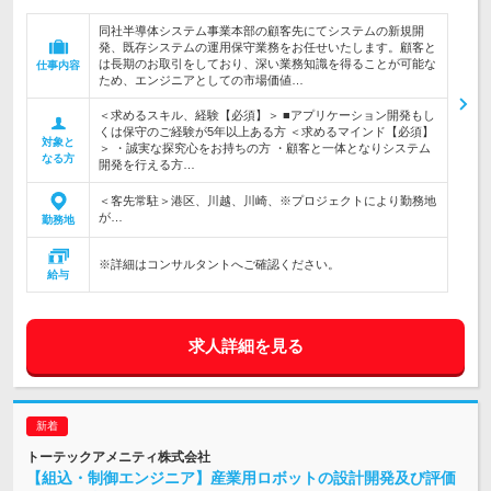
同社半導体システム事業本部の顧客先にてシステムの新規開
発、既存システムの運用保守業務をお任せいたします。顧客と
は長期のお取引をしており、深い業務知識を得ることが可能な
仕事内容
ため、エンジニアとしての市場価値…
＜求めるスキル、経験【必須】＞ ■アプリケーション開発もし
くは保守のご経験が5年以上ある方 ＜求めるマインド【必須】
対象と
＞ ・誠実な探究心をお持ちの方 ・顧客と一体となりシステム
なる方
開発を行える方…
＜客先常駐＞港区、川越、川崎、※プロジェクトにより勤務地
が…
勤務地
※詳細はコンサルタントへご確認ください。
給与
求人詳細を見る
トーテックアメニティ株式会社
【組込・制御エンジニア】産業用ロボットの設計開発及び評価