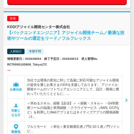
KDDIアジャイル開発センター株式会社
【バックエンドエンジニア】アジャイル開発チーム／最適な技
術やツールの選定をリード／フルフレックス
人材紹介
学歴不問
情報更新日：2026/08/03 終了予定日：2026/08/13 求人管理No.
RCT0000105806_TokyoLTC
ー
当社では環境の変化に対して迅速に対応可能なアジャイル開発
の提供を通じお客さまのDXを支援しております。 アジャイル
開発チームのソフトウェアエンジニアとして、設計・開発に携
仕事内容
わっていただくとともに、…
＜求めるスキル、経験【必須】＞ ＜経験・スキル＞ ・Git等開
発ツールの知識と実用経験 ・クラウドサービス（AWS, GCPな
対象と
ど）を利用したWebアプリまたはネイティブアプリの開発経験
なる方
（3…
フルリモート ＜本社＞東京都港区虎ノ門2-10-1 虎ノ門ツイン
ビ…
勤務地