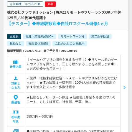
志望動機・自己PR不要
株式会社クラウドミッション | 将来はリモートやフリーランスOK／年休
125日／20代30代活躍中
【テスター】◆未経験歓迎◆自社ITスクール研修1ヵ月
正社員
職種・業種未経験OK
リモートワーク可
第二新卒歓迎
転勤なし
完全週休2日制
女性のおしごと掲載中
情報更新日：2026/07/10 終了予定日：2026/09/10
【ゲームやアプリの開発を支える仕事！】◆リリース前のゲー
ムやアプリを操作して、正しく動作することを確認します◆1
仕事内容
ヵ月の研修からスタート！
＜業界・職種未経験歓迎！＞★ゲームやアプリが好きな方にぴ
ったり！★ITの知識は一切不問！100%人物重視の積極採用で
対象と
す★中途入社メンバー多数活躍中
なる方
★転勤なし／U・Iターン歓迎 ★勤務地は希望を考慮 ◎フルリ
モート、もしくは東京、神奈川、千葉、埼…
勤務地
350万円～600万円
初年度
年収
◆月給25万円以上＋賞与年2回＋各種手当（残業代全額支給）