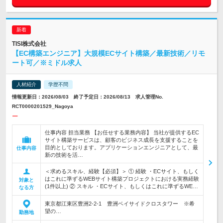
TISI株式会社
【EC構築エンジニア】大規模ECサイト構築／最新技術／リモ
ート可／※ミドル求人
人材紹介
学歴不問
情報更新日：2026/08/03 終了予定日：2026/08/13 求人管理No.
RCT0000201529_Nagoya
ー
仕事内容 担当業務 【お任せする業務内容】 当社が提供するEC
サイト構築サービスは、顧客のビジネス成長を支援することを
目的としております。アプリケーションエンジニアとして、最
仕事内容
新の技術を活…
＜求めるスキル、経験【必須】＞ ① 経験 ・ECサイト、もしく
はこれに準ずるWEBサイト構築プロジェクトにおける実務経験
対象と
(1件以上) ② スキル ・ECサイト、もしくはこれに準ずるWE…
なる方
東京都江東区豊洲2-2-1 豊洲ベイサイドクロスタワー ※希
望の…
勤務地