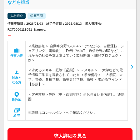
などを担当
人材紹介
学歴不問
情報更新日：2026/08/03 終了予定日：2026/08/13 求人管理No.
RCT0000118051_Nagoya
ー
＜業務詳細＞ 自動車分野でのCASE（つながる、自動運転、シ
ェアリング、電動化）、FA野でのIoT、通信分野の5Gなど、こ
れからの社会を支え変えていく製品開発 ＜開発プロジェクト
仕事内容
例＞ ・…
＜求めるスキル、経験【必須】＞ ＜スキル＞ ・大学などで電
子情報工学系を専攻されていた方 ＜学歴備考＞ ・大学院、大
対象と
学、専修、各種学校、高等専門学校、高校 ＜求めるマインド
なる方
【必須】＞…
＜客先常駐＞静岡（中・西部地区）※お住まいを考慮し、通勤
圏…
勤務地
※詳細はコンサルタントへご確認ください。
給与
求人詳細を見る