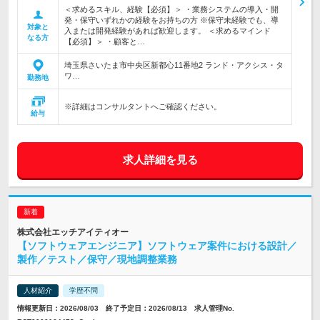
＜求めるスキル、経験【必須】＞ ・業務システムの導入・開
発・保守いずれかの経験をお持ちの方 ※保守未経験でも、導
対象と
入または開発経験があれば歓迎します。 ＜求めるマインド
なる方
【必須】＞ ・顧客と…
埼玉県さいたま市中央区新都心11番地2 ランド・アクシス・タ
ワ…
勤務地
※詳細はコンサルタントへご確認ください。
給与
求人詳細を見る
株式会社エッチアイティオー
【ソフトウェアエンジニア】ソフトウェア案件における設計／
製作／テスト／保守／現地調整業務
人材紹介
学歴不問
情報更新日：2026/08/03 終了予定日：2026/08/13 求人管理No.