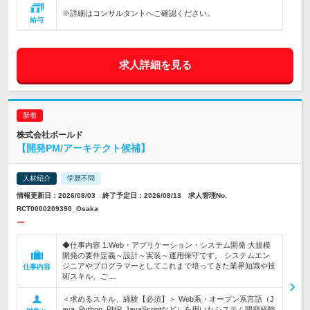
※詳細はコンサルタントへご確認ください。
給与
求人詳細を見る
株式会社ボールド
【開発PM/アーキテクト候補】
人材紹介
学歴不問
情報更新日：2026/08/03 終了予定日：2026/08/13 求人管理No.
RCT0000209390_Osaka
ー
◆仕事内容 1.Web・アプリケーション・システム開発 大規模
開発の要件定義～設計～実装～運用保守です。 システムエン
ジニアやプログラマーとしてこれまで培ってきた業界知識や技
仕事内容
術スキル、ご…
＜求めるスキル、経験【必須】＞ Web系・オープン系言語（J
ava, Python, PHP, JavaScriptなど）を用いたシステム開発経験