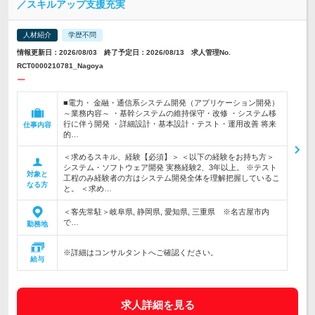
／スキルアップ支援充実
人材紹介
学歴不問
情報更新日：2026/08/03 終了予定日：2026/08/13 求人管理No.
RCT0000210781_Nagoya
ー
■電力・ 金融・通信系システム開発（アプリケーション開発）
～業務内容～ ・基幹システムの維持保守・改修 ・システム移
行に伴う開発 ・詳細設計・基本設計・テスト・運用改善 将来
仕事内容
的…
＜求めるスキル、経験【必須】＞ ＜以下の経験をお持ち方＞
システム・ソフトウェア開発 実務経験2、3年以上。 ※テスト
対象と
工程のみ経験者の方はシステム開発全体を理解把握しているこ
なる方
と。 ＜求め…
＜客先常駐＞岐阜県, 静岡県, 愛知県, 三重県 ※名古屋市内
で…
勤務地
※詳細はコンサルタントへご確認ください。
給与
求人詳細を見る