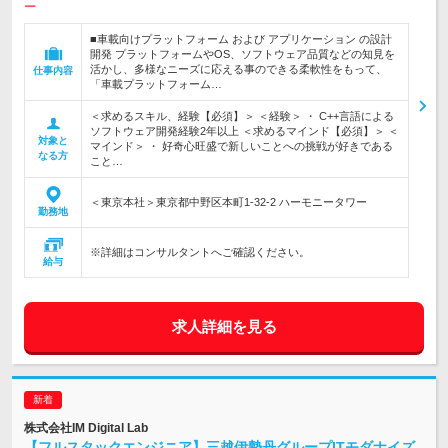
ー
■車載向けプラットフォーム および アプリケーション の設計
開発 プラットフォームやOS、ソフトウェア品質などの知見を
活かし、多様なニーズに応える事のできる柔軟性をもって、
仕事内容
「車載プラットフォーム…
＜求めるスキル、経験【必須】＞ ＜経験＞ ・ C++言語による
ソフトウェア開発経験2年以上 ＜求めるマインド【必須】＞ ＜
対象と
マインド＞ ・ 好奇心旺盛で新しいことへの挑戦が好きである
なる方
こと…
＜東京本社＞東京都中野区本町1-32-2 ハーモニータワー
勤務地
※詳細はコンサルタントへご確認ください。
給与
求人詳細を見る
株式会社IM Digital Lab
【フルスタックエンジニア】三越伊勢丹グループITモダナイズ