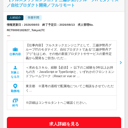
／自社プロダクト開発／フルリモート
人材紹介
学歴不問
情報更新日：2026/08/03 終了予定日：2026/08/13 求人管理No.
RCT0000182827_TokyoLTC
ー
【仕事内容】 フルスタックエンジニアとして、三越伊勢丹グ
ループITのモダナイズ、自社プロダクトである“三越伊勢丹ア
プリ”をはじめ、その他の新規プロダクトやサービスの要件定
仕事内容
義から開発をご担当いただ…
＜求めるスキル、経験【必須】＞ 以下のご経験を3年以上お持
ちの方 ・JavaScript or TypeScriptと、いずれかのフロントエン
対象と
ドフレームワーク（React or vue or …
なる方
東京都 ※選考の過程で配属地についてご相談をさせていただ
く…
勤務地
※詳細はコンサルタントへご確認ください。
給与
求人詳細を見る