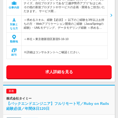
ナイズ、自社プロダクトである“三越伊勢丹アプリ”をはじめ、
その他の新規プロダクトやサービスの企画・開発をご担当いた
仕事内容
だきます。 サービス開…
＜求めるスキル、経験【必須】＞ 以下のご経験を3年以上お持
ちの方 ・Webアプリケーション開発のご経験（Java/Springの
対象と
経験) ・UMLモデリング、データモデリング経験 ＜求める…
なる方
＜本社＞東京都新宿区新宿5-16-10
勤務地
※詳細はコンサルタントへご確認ください。
給与
求人詳細を見る
株式会社タイミー
【バックエンドエンジニア】フルリモート可／Ruby on Rails
経験必須／年間休日120日