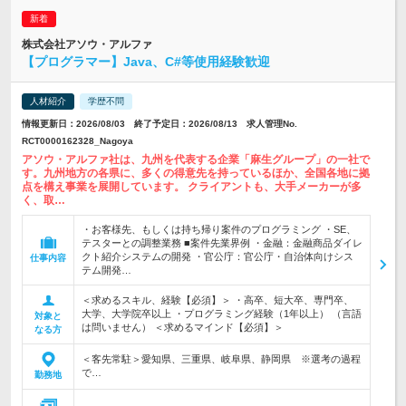
株式会社アソウ・アルファ
【プログラマー】Java、C#等使用経験歓迎
人材紹介
学歴不問
情報更新日：2026/08/03 終了予定日：2026/08/13 求人管理No.
RCT0000162328_Nagoya
アソウ・アルファ社は、九州を代表する企業「麻生グループ」の一社で
す。九州地方の各県に、多くの得意先を持っているほか、全国各地に拠
点を構え事業を展開しています。 クライアントも、大手メーカーが多
く、取…
・お客様先、もしくは持ち帰り案件のプログラミング ・SE、
テスターとの調整業務 ■案件先業界例 ・金融：金融商品ダイレ
クト紹介システムの開発 ・官公庁：官公庁・自治体向けシス
仕事内容
テム開発…
＜求めるスキル、経験【必須】＞ ・高卒、短大卒、専門卒、
大学、大学院卒以上 ・プログラミング経験（1年以上） （言語
対象と
は問いません） ＜求めるマインド【必須】＞
なる方
＜客先常駐＞愛知県、三重県、岐阜県、静岡県 ※選考の過程
で…
勤務地