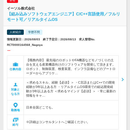
イーソル株式会社
【組み込みソフトウェアエンジニア】C/C++言語使用／フルリ
モート可／リアルタイムOS
人材紹介
学歴不問
情報更新日：2026/08/03 終了予定日：2026/08/13 求人管理No.
RCT0000164568_Nagoya
ー
【職務内容】 最先端のロボットやFA機器などモノづくりの土
台を支える産業機器向けのソフトウェアを開発して頂きます。
ロボット、制御装置、検査装置、インフラ設備などのブートロ
仕事内容
ーダーからアプリケ…
＜求めるスキル、経験【必須】＞ ・C言語またはC++での開発
経験が3年以上ある方 ・リアルタイムOS環境での組込開発経
対象と
験が3年以上ある方 ＜求めるマインド【必須】＞ ・常に最新の
なる方
情報をキャ…
日本全国どこでも。
勤務地
※詳細はコンサルタントへご確認ください。
給与