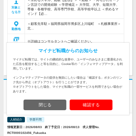
＜求めるスキル、経験【必須】＞ ＜経験＞ ・何らかのオープ
ン言語での開発経験 ＜学歴補足＞ 大学院、大学、短期大学、
対象と
専修・各種学校、高等専門学校、高等学校卒以上 ＜求めるマ
なる方
インド【必…
＜顧客先常駐＞福岡県福岡市博多区上川端町 ＜札幌事業所＞
北…
勤務地
※詳細はコンサルタントへご確認ください。
給与
マイナビ転職からのお知らせ
マイナビ転職では、サイトの継続的な改善や、ユーザーのみなさまに最適化され
求人詳細を見る
た広告を配信すること等を目的に、Cookie等の「インフォマティブデータ」を利
用しています。
インフォマティブデータの提供を無効にしたい場合は「確認する」ボタンのリン
ク先から停止（オプトアウト）を行うことができます。
※オプトアウトをした場合、マイナビ転職の一部サービスを利用できない場合が
あります。
イーソル株式会社
【組込・制御エンジニア】リーダー／モノづくりを土台の技術
閉じる
確認する
で支える組込みエンジニア／フルリモート可
人材紹介
学歴不問
情報更新日：2026/08/03 終了予定日：2026/08/13 求人管理No.
RCT0000102456_Fukuoka