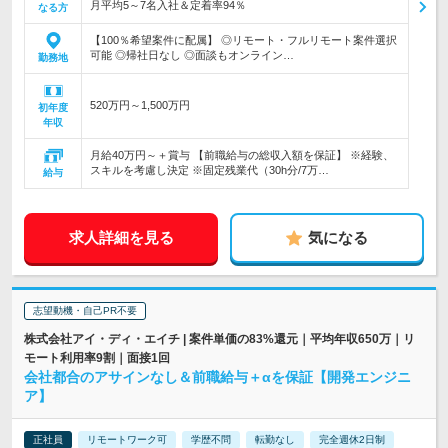
月平均5～7名入社＆定着率94％
なる方
【100％希望案件に配属】 ◎リモート・フルリモート案件選択
可能 ◎帰社日なし ◎面談もオンライン…
勤務地
520万円～1,500万円
初年度
年収
月給40万円～＋賞与 【前職給与の総収入額を保証】 ※経験、
スキルを考慮し決定 ※固定残業代（30h分/7万…
給与
求人詳細を見る
気になる
志望動機・自己PR不要
株式会社アイ・ディ・エイチ | 案件単価の83%還元｜平均年収650万｜リ
モート利用率9割｜面接1回
会社都合のアサインなし＆前職給与＋αを保証【開発エンジニ
ア】
正社員
リモートワーク可
学歴不問
転勤なし
完全週休2日制