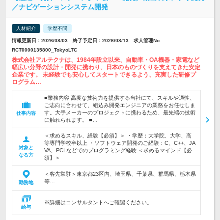
／ナビゲーションシステム開発
人材紹介
学歴不問
情報更新日：2026/08/03 終了予定日：2026/08/13 求人管理No.
RCT0000135800_TokyoLTC
株式会社アルテクナは、1984年設立以来、自動車・OA機器・家電など
幅広い分野の設計・開発に携わり、日本のものづくりを支えてきた安定
企業です。 未経験でも安心してスタートできるよう、充実した研修プ
ログラム…
■業務内容 高度な技術力を提供する当社にて、スキルや適性、
ご志向に合わせて、組込み開発エンジニアの業務をお任せしま
す。大手メーカーのプロジェクトに携わるため、最先端の技術
仕事内容
に触れられます。 ■…
＜求めるスキル、経験【必須】＞ ・学歴：大学院、大学、高
等専門学校卒以上 ・ソフトウェア開発のご経験：C、C++、JA
対象と
VA、PCLなどでのプログラミング経験 ＜求めるマインド【必
なる方
須】＞
＜客先常駐＞東京都23区内、埼玉県、千葉県、群馬県、栃木県
等…
勤務地
※詳細はコンサルタントへご確認ください。
給与