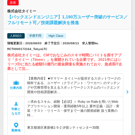
株式会社タイミー
【バックエンドエンジニア】1,190万ユーザー突破のサービス／
フルリモート可／技術課題解決を推進
人材紹介
学歴不問
High Class
情報更新日：2026/08/03 終了予定日：2026/08/13 求人管理No.
RCT0000173164_TokyoLTC
株式会社タイミーは、CMでおなじみのスキマ時間にバイトを探すアプ
リ「タイミー（Timee）」を展開されている企業です。 2021年にはシ
リーズDに当たる総額53億円の資金調達を実施されており、急成長IT企
業として注…
【業務内容】 ■サマリー タイミーが提供するスポットワークの
根幹である、ユーザー（クライアント・ワーカー）のマッチン
グや労務管理を支えるスポットワークシステムのバックエンド
仕事内容
開発や技術課題解決…
＜求めるスキル、経験【必須】＞ Ruby on Railsを用いたWeb
アプリケーション開発・運用経験5年以上 要件定義・設計・実
対象と
装・テスト・リリース・保守まで一連の開発経験 扱う業務の
なる方
特…
東京都港区東新橋1-5-2 汐留シティセンター35階
勤務地