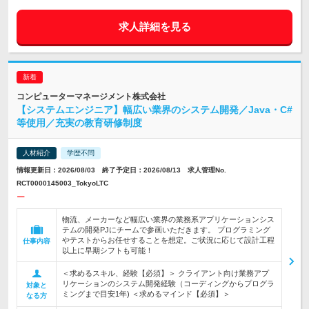
求人詳細を見る
コンピューターマネージメント株式会社
【システムエンジニア】幅広い業界のシステム開発／Java・C#
等使用／充実の教育研修制度
人材紹介
学歴不問
情報更新日：2026/08/03 終了予定日：2026/08/13 求人管理No.
RCT0000145003_TokyoLTC
ー
物流、メーカーなど幅広い業界の業務系アプリケーションシス
テムの開発PJにチームで参画いただきます。 プログラミング
やテストからお任せすることを想定。ご状況に応じて設計工程
仕事内容
以上に早期シフトも可能！
＜求めるスキル、経験【必須】＞ クライアント向け業務アプ
リケーションのシステム開発経験（コーディングからプログラ
対象と
ミングまで目安1年) ＜求めるマインド【必須】＞
なる方