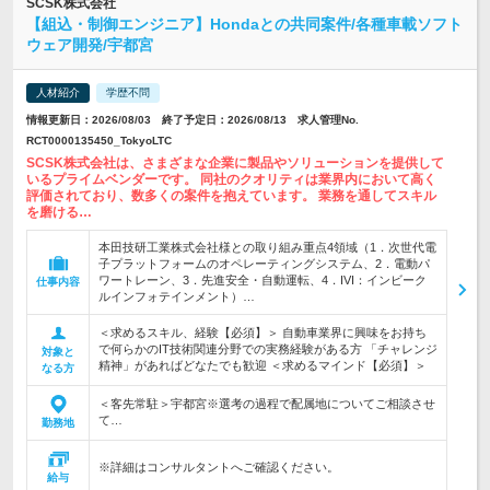
SCSK株式会社
【組込・制御エンジニア】Hondaとの共同案件/各種車載ソフト
ウェア開発/宇都宮
人材紹介
学歴不問
情報更新日：2026/08/03 終了予定日：2026/08/13 求人管理No.
RCT0000135450_TokyoLTC
SCSK株式会社は、さまざまな企業に製品やソリューションを提供して
いるプライムベンダーです。 同社のクオリティは業界内において高く
評価されており、数多くの案件を抱えています。 業務を通してスキル
を磨ける…
本田技研工業株式会社様との取り組み重点4領域（1．次世代電
子プラットフォームのオペレーティングシステム、2．電動パ
ワートレーン、3．先進安全・自動運転、4．IVI：インビーク
仕事内容
ルインフォテインメント）…
＜求めるスキル、経験【必須】＞ 自動車業界に興味をお持ち
で何らかのIT技術関連分野での実務経験がある方 「チャレンジ
対象と
精神」があればどなたでも歓迎 ＜求めるマインド【必須】＞
なる方
＜客先常駐＞宇都宮※選考の過程で配属地についてご相談させ
て…
勤務地
※詳細はコンサルタントへご確認ください。
給与