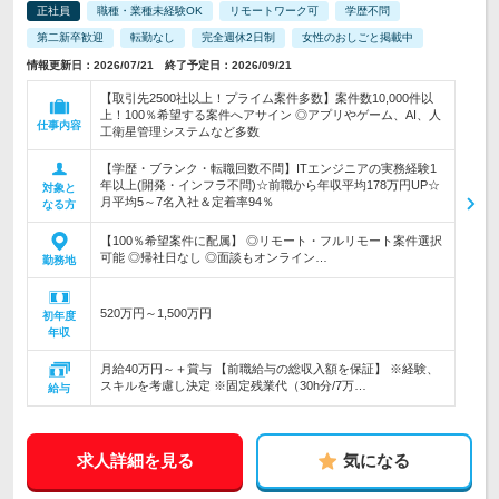
正社員
職種・業種未経験OK
リモートワーク可
学歴不問
第二新卒歓迎
転勤なし
完全週休2日制
女性のおしごと掲載中
情報更新日：2026/07/21 終了予定日：2026/09/21
【取引先2500社以上！プライム案件多数】案件数10,000件以
上！100％希望する案件へアサイン ◎アプリやゲーム、AI、人
仕事内容
工衛星管理システムなど多数
【学歴・ブランク・転職回数不問】ITエンジニアの実務経験1
年以上(開発・インフラ不問)☆前職から年収平均178万円UP☆
対象と
月平均5～7名入社＆定着率94％
なる方
【100％希望案件に配属】 ◎リモート・フルリモート案件選択
可能 ◎帰社日なし ◎面談もオンライン…
勤務地
520万円～1,500万円
初年度
年収
月給40万円～＋賞与 【前職給与の総収入額を保証】 ※経験、
スキルを考慮し決定 ※固定残業代（30h分/7万…
給与
求人詳細を見る
気になる