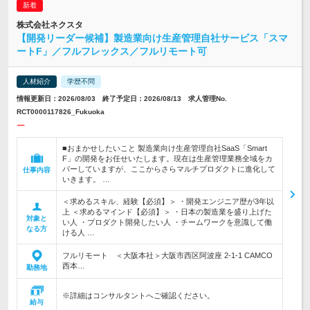
株式会社ネクスタ
【開発リーダー候補】製造業向け生産管理自社サービス「スマ
ートF」／フルフレックス／フルリモート可
人材紹介
学歴不問
情報更新日：2026/08/03 終了予定日：2026/08/13 求人管理No.
RCT0000117826_Fukuoka
ー
■おまかせしたいこと 製造業向け生産管理自社SaaS「Smart
F」の開発をお任せいたします。現在は生産管理業務全域をカ
バーしていますが、ここからさらマルチプロダクトに進化して
仕事内容
いきます。 …
＜求めるスキル、経験【必須】＞ ・開発エンジニア歴が3年以
上 ＜求めるマインド【必須】＞ ・日本の製造業を盛り上げた
対象と
い人 ・プロダクト開発したい人 ・チームワークを意識して働
なる方
ける人 …
フルリモート ＜大阪本社＞大阪市西区阿波座 2-1-1 CAMCO
西本…
勤務地
※詳細はコンサルタントへご確認ください。
給与