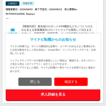
人材紹介
学歴不問
情報更新日：2026/08/03 終了予定日：2026/08/13 求人管理No.
RCT0000164568_Nagoya
ー
【職務内容】 最先端のロボットやFA機器などモノづくりの土
台を支える産業機器向けのソフトウェアを開発して頂きます。
ロボット、制御装置、検査装置、インフラ設備などのブートロ
仕事内容
ーダーからアプリケ…
マイナビ転職からのお知らせ
＜求めるスキル、経験【必須】＞ ・C言語またはC++での開発
マイナビ転職では、サイトの継続的な改善や、ユーザーのみなさまに最適化され
経験が3年以上ある方 ・リアルタイムOS環境での組込開発経
た広告を配信すること等を目的に、Cookie等の「インフォマティブデータ」を利
対象と
験が3年以上ある方 ＜求めるマインド【必須】＞ ・常に最新の
用しています。
なる方
情報をキャ…
インフォマティブデータの提供を無効にしたい場合は「確認する」ボタンのリン
ク先から停止（オプトアウト）を行うことができます。
日本全国どこでも。
勤務地
※オプトアウトをした場合、マイナビ転職の一部サービスを利用できない場合が
あります。
※詳細はコンサルタントへご確認ください。
給与
閉じる
確認する
求人詳細を見る