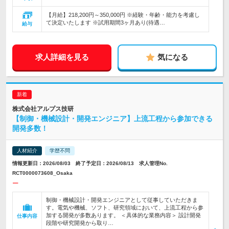
【月給】218,200円～350,000円 ※経験・年齢・能力を考慮し
て決定いたします ※試用期間3ヶ月あり(待遇…
給与
求人詳細を見る
気になる
株式会社アルプス技研
【制御・機械設計・開発エンジニア】上流工程から参加できる
開発多数！
人材紹介
学歴不問
情報更新日：2026/08/03 終了予定日：2026/08/13 求人管理No.
RCT0000073608_Osaka
ー
制御・機械設計・開発エンジニアとして従事していただきま
す。電気や機械、ソフト、研究領域において、上流工程から参
加する開発が多数あります。 ＜具体的な業務内容＞ 設計開発
仕事内容
段階や研究開発から取り…