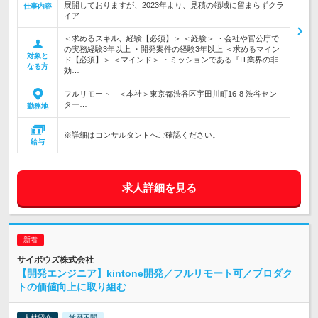
展開しておりますが、2023年より、見積の領域に留まらずクラ
仕事内容
イア…
＜求めるスキル、経験【必須】＞ ＜経験＞ ・会社や官公庁で
の実務経験3年以上 ・開発案件の経験3年以上 ＜求めるマイン
対象と
ド【必須】＞ ＜マインド＞ ・ミッションである『IT業界の非
なる方
効…
フルリモート ＜本社＞東京都渋谷区宇田川町16-8 渋谷セン
ター…
勤務地
※詳細はコンサルタントへご確認ください。
給与
求人詳細を見る
サイボウズ株式会社
【開発エンジニア】kintone開発／フルリモート可／プロダク
トの価値向上に取り組む
人材紹介
学歴不問