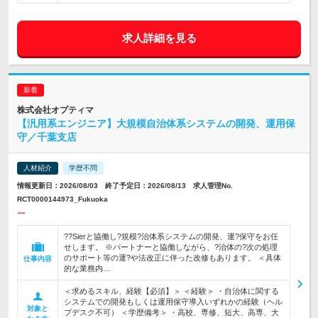
求人詳細を見る
株式会社オプティマ
【汎用系エンジニア】大規模自治体系システムの開発、運用保
守／千葉支店
人材紹介
学歴不問
情報更新日：2026/08/03 終了予定日：2026/08/13 求人管理No.
RCT0000144973_Fukuoka
ー
??Sierと協働し?規模?治体系システムの開発、運?保守をお任
せします。 ※パートナーと協働しながら、?治体の?次の処理
のサポート等の運?や法改正に伴った改修もあります。 ＜具体
仕事内容
的な業務内…
＜求めるスキル、経験【必須】＞ ＜経験＞ ・自治体に関する
システムでの開発もしくは運用保守導入いずれかの経験（ヘル
対象と
プデスク不可） ＜学歴備考＞ ・高校、専修、短大、高専、大