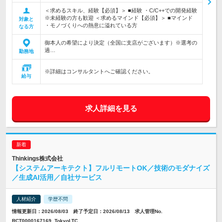
＜求めるスキル、経験【必須】＞ ■経験 ・C/C++での開発経験
※未経験の方も歓迎 ＜求めるマインド【必須】＞ ■マインド
対象と
・モノづくりへの熱意に溢れている方
なる方
御本人の希望により決定（全国に支店がございます）※選考の
過…
勤務地
※詳細はコンサルタントへご確認ください。
給与
求人詳細を見る
Thinkings株式会社
【システムアーキテクト】フルリモートOK／技術のモダナイズ
／生成AI活用／自社サービス
人材紹介
学歴不問
情報更新日：2026/08/03 終了予定日：2026/08/13 求人管理No.
RCT0000167169_TokyoLTC