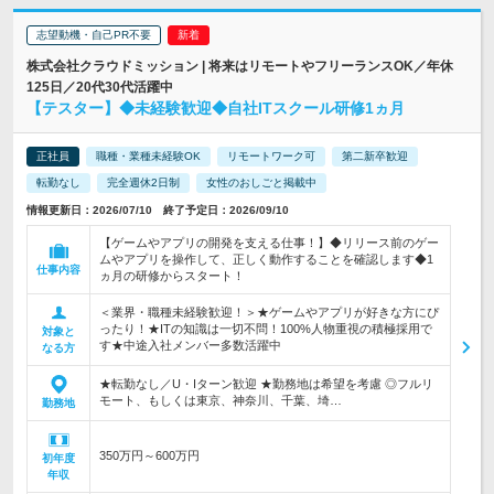
志望動機・自己PR不要
株式会社クラウドミッション | 将来はリモートやフリーランスOK／年休
125日／20代30代活躍中
【テスター】◆未経験歓迎◆自社ITスクール研修1ヵ月
正社員
職種・業種未経験OK
リモートワーク可
第二新卒歓迎
転勤なし
完全週休2日制
女性のおしごと掲載中
情報更新日：2026/07/10 終了予定日：2026/09/10
【ゲームやアプリの開発を支える仕事！】◆リリース前のゲー
ムやアプリを操作して、正しく動作することを確認します◆1
仕事内容
ヵ月の研修からスタート！
＜業界・職種未経験歓迎！＞★ゲームやアプリが好きな方にぴ
ったり！★ITの知識は一切不問！100%人物重視の積極採用で
対象と
す★中途入社メンバー多数活躍中
なる方
★転勤なし／U・Iターン歓迎 ★勤務地は希望を考慮 ◎フルリ
モート、もしくは東京、神奈川、千葉、埼…
勤務地
350万円～600万円
初年度
年収