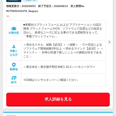
情報更新日：2026/08/03 終了予定日：2026/08/13 求人管理No.
RCT0000102478_Nagoya
ー
■車載向けプラットフォーム および アプリケーション の設計
開発 プラットフォームやOS、ソフトウェア品質などの知見を
活かし、多様なニーズに応える事のできる柔軟性をもって、
仕事内容
「車載プラットフォーム…
＜求めるスキル、経験【必須】＞ ＜経験＞ ・ C++言語による
ソフトウェア開発経験2年以上 ＜求めるマインド【必須】＞ ＜
対象と
マインド＞ ・ 好奇心旺盛で新しいことへの挑戦が好きである
なる方
こと…
＜東京本社＞東京都中野区本町1-32-2 ハーモニータワー
勤務地
※詳細はコンサルタントへご確認ください。
給与
求人詳細を見る