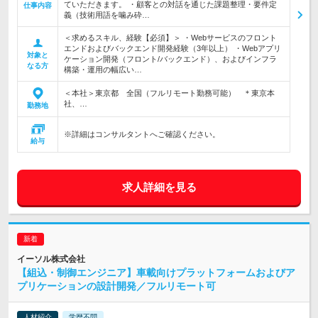
ていただきます。 ・顧客との対話を通じた課題整理・要件定
仕事内容
義（技術用語を噛み砕…
＜求めるスキル、経験【必須】＞ ・Webサービスのフロント
エンドおよびバックエンド開発経験（3年以上） ・Webアプリ
対象と
ケーション開発（フロント/バックエンド）、およびインフラ
なる方
構築・運用の幅広い…
＜本社＞東京都 全国（フルリモート勤務可能） ＊東京本
社、…
勤務地
※詳細はコンサルタントへご確認ください。
給与
求人詳細を見る
イーソル株式会社
【組込・制御エンジニア】車載向けプラットフォームおよびア
プリケーションの設計開発／フルリモート可
人材紹介
学歴不問