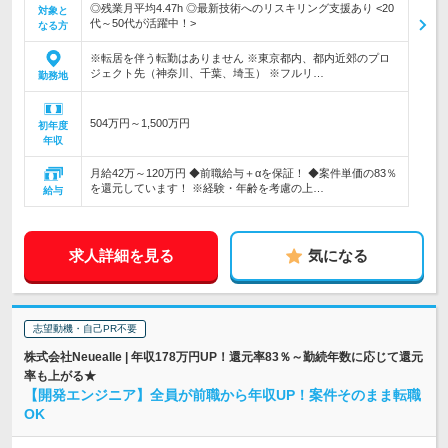
◎残業月平均4.47h ◎最新技術へのリスキリング支援あり <20
対象と
代～50代が活躍中！>
なる方
※転居を伴う転勤はありません ※東京都内、都内近郊のプロ
ジェクト先（神奈川、千葉、埼玉） ※フルリ…
勤務地
504万円～1,500万円
初年度
年収
月給42万～120万円 ◆前職給与＋αを保証！ ◆案件単価の83％
を還元しています！ ※経験・年齢を考慮の上…
給与
求人詳細を見る
気になる
志望動機・自己PR不要
株式会社Neuealle | 年収178万円UP！還元率83％～勤続年数に応じて還元
率も上がる★
【開発エンジニア】全員が前職から年収UP！案件そのまま転職
OK