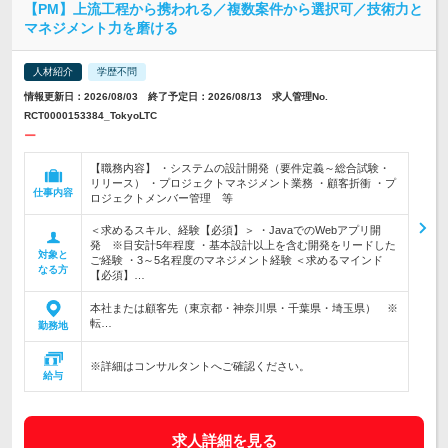
【PM】上流工程から携われる／複数案件から選択可／技術力と
マネジメント力を磨ける
人材紹介
学歴不問
情報更新日：2026/08/03 終了予定日：2026/08/13 求人管理No.
RCT0000153384_TokyoLTC
ー
【職務内容】 ・システムの設計開発（要件定義～総合試験・
リリース） ・プロジェクトマネジメント業務 ・顧客折衝 ・プ
仕事内容
ロジェクトメンバー管理 等
＜求めるスキル、経験【必須】＞ ・JavaでのWebアプリ開
発 ※目安計5年程度 ・基本設計以上を含む開発をリードした
対象と
ご経験 ・3～5名程度のマネジメント経験 ＜求めるマインド
なる方
【必須】…
本社または顧客先（東京都・神奈川県・千葉県・埼玉県） ※
転…
勤務地
※詳細はコンサルタントへご確認ください。
給与
求人詳細を見る