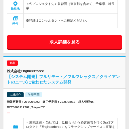
＜各プロジェクト先＞首都圏（東京都を含めて、千葉県、埼玉
県…
勤務地
※詳細はコンサルタントへご確認ください。
給与
求人詳細を見る
株式会社Engineerforce
【システム開発】フルリモート／フルフレックス／クライアン
トのニーズに合わせたシステム開発
人材紹介
学歴不問
情報更新日：2026/08/03 終了予定日：2026/08/13 求人管理No.
RCT0000112782_TokyoLTC
ー
＜業務詳細＞ 当社では、見積もりから経営改善を行うSaaSプ
ロダクト「Engineerforce」をフラッグシップサービスに事業を