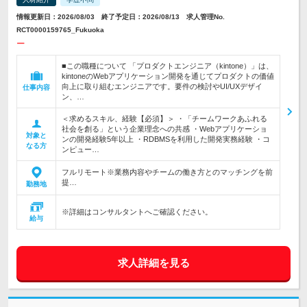
情報更新日：2026/08/03 終了予定日：2026/08/13 求人管理No.
RCT0000159765_Fukuoka
ー
■この職種について 「プロダクトエンジニア（kintone）」は、
kintoneのWebアプリケーション開発を通じてプロダクトの価値
向上に取り組むエンジニアです。要件の検討やUI/UXデザイ
仕事内容
ン、…
＜求めるスキル、経験【必須】＞ ・「チームワークあふれる
社会を創る」という企業理念への共感 ・Webアプリケーショ
対象と
ンの開発経験5年以上 ・RDBMSを利用した開発実務経験 ・コ
なる方
ンピュー…
フルリモート※業務内容やチームの働き方とのマッチングを前
提…
勤務地
※詳細はコンサルタントへご確認ください。
給与
求人詳細を見る