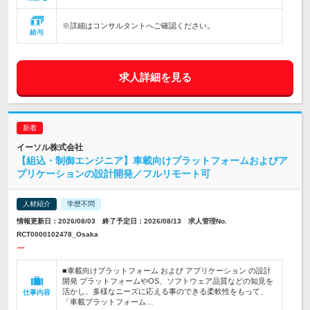
※詳細はコンサルタントへご確認ください。
給与
求人詳細を見る
イーソル株式会社
【組込・制御エンジニア】車載向けプラットフォームおよびア
プリケーションの設計開発／フルリモート可
人材紹介
学歴不問
情報更新日：2026/08/03 終了予定日：2026/08/13 求人管理No.
RCT0000102478_Osaka
ー
■車載向けプラットフォーム および アプリケーション の設計
開発 プラットフォームやOS、ソフトウェア品質などの知見を
活かし、多様なニーズに応える事のできる柔軟性をもって、
仕事内容
「車載プラットフォーム…