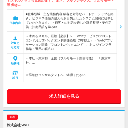
でスキルアップも見込めます。 また、フルフレックス、フルリモート
等 働き…
■仕事領域・主な業務内容 顧客と対等なパートナーシップを築
き、ビジネス価値の最大化を目的としたシステム開発に従事し
ていただきます。 ・顧客との対話を通じた課題整理・要件定
仕事内容
義（技術用語を噛み砕…
＜求めるスキル、経験【必須】＞ ・Webサービスのフロント
エンドおよびバックエンド開発経験（3年以上） ・Webアプリ
対象と
ケーション開発（フロント/バックエンド）、およびインフラ
なる方
構築・運用の幅広い…
＜本社＞東京都 全国（フルリモート勤務可能） ＊東京本
社、…
勤務地
※詳細はコンサルタントへご確認ください。
給与
求人詳細を見る
株式会社SI&C