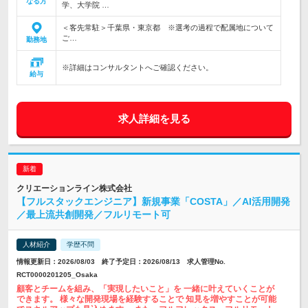
なる方
学、大学院 …
＜客先常駐＞千葉県・東京都 ※選考の過程で配属地について
ご…
勤務地
※詳細はコンサルタントへご確認ください。
給与
求人詳細を見る
クリエーションライン株式会社
【フルスタックエンジニア】新規事業「COSTA」／AI活用開発
／最上流共創開発／フルリモート可
人材紹介
学歴不問
情報更新日：2026/08/03 終了予定日：2026/08/13 求人管理No.
RCT0000201205_Osaka
顧客とチームを組み、「実現したいこと」を 一緒に叶えていくことが
できます。 様々な開発現場を経験することで 知見を増やすことが可能