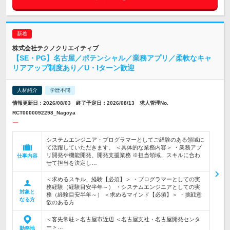
株式会社テクノクリエイティブ
【SE・PG】名古屋／ポテンシャル／業務アプリ／柔軟なキャ
リアアップ制度あり／U・Iターン歓迎
人材紹介
学歴不問
情報更新日：2026/08/03 終了予定日：2026/08/13 求人管理No.
RCT0000092298_Nagoya
ー
システムエンジニア・プログラマーとしてご経験のある領域に
て活躍していただきます。 ＜具体的な業務内容＞ ・業務アプ
リ開発や機能開発、開発支援業務 ※担当領域、スキルに合わ
仕事内容
せて担当を決定し…
＜求めるスキル、経験【必須】＞ ・プログラマーとしての実
務経験（経験目安半年～） ・システムエンジニアとしての実
対象と
務（経験目安半年～） ＜求めるマインド【必須】＞ ・挑戦意
なる方
欲のある方
＜客先常駐＞名古屋市近辺 ＜名古屋支社・名古屋開発センタ
ー＞…
勤務地