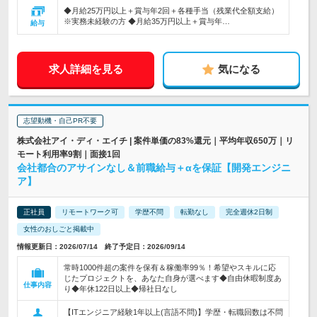
◆月給25万円以上＋賞与年2回＋各種手当（残業代全額支給）
※実務未経験の方 ◆月給35万円以上＋賞与年…
給与
求人詳細を見る
気になる
志望動機・自己PR不要
株式会社アイ・ディ・エイチ | 案件単価の83%還元｜平均年収650万｜リ
モート利用率9割｜面接1回
会社都合のアサインなし＆前職給与＋αを保証【開発エンジニ
ア】
正社員
リモートワーク可
学歴不問
転勤なし
完全週休2日制
女性のおしごと掲載中
情報更新日：2026/07/14 終了予定日：2026/09/14
常時1000件超の案件を保有＆稼働率99％！希望やスキルに応
じたプロジェクトを、あなた自身が選べます◆自由休暇制度あ
仕事内容
り◆年休122日以上◆帰社日なし
【ITエンジニア経験1年以上(言語不問)】学歴・転職回数は不問