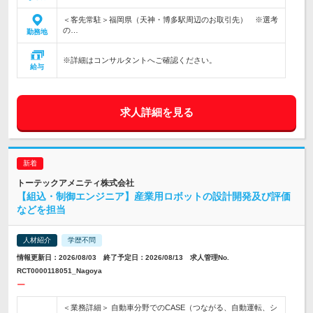
＜客先常駐＞福岡県（天神・博多駅周辺のお取引先） ※選考
の…
勤務地
※詳細はコンサルタントへご確認ください。
給与
求人詳細を見る
トーテックアメニティ株式会社
【組込・制御エンジニア】産業用ロボットの設計開発及び評価
などを担当
人材紹介
学歴不問
情報更新日：2026/08/03 終了予定日：2026/08/13 求人管理No.
RCT0000118051_Nagoya
ー
＜業務詳細＞ 自動車分野でのCASE（つながる、自動運転、シ