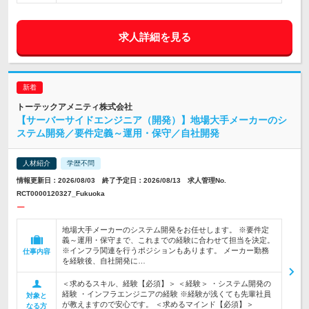
求人詳細を見る
トーテックアメニティ株式会社
【サーバーサイドエンジニア（開発）】地場大手メーカーのシ
ステム開発／要件定義～運用・保守／自社開発
人材紹介
学歴不問
情報更新日：2026/08/03 終了予定日：2026/08/13 求人管理No.
RCT0000120327_Fukuoka
ー
地場大手メーカーのシステム開発をお任せします。 ※要件定
義～運用・保守まで、これまでの経験に合わせて担当を決定。
※インフラ関連を行うポジションもあります。 メーカー勤務
仕事内容
を経験後、自社開発に…
＜求めるスキル、経験【必須】＞ ＜経験＞ ・システム開発の
経験 ・インフラエンジニアの経験 ※経験が浅くても先輩社員
対象と
が教えますので安心です。 ＜求めるマインド【必須】＞
なる方