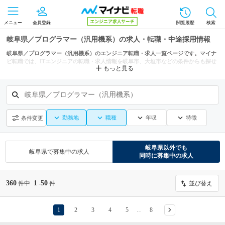
メニュー
会員登録
閲覧履歴
検索
岐阜県／プログラマー（汎用機系）の求人・転職・中途採用情報
岐阜県／プログラマー（汎用機系）のエンジニア転職・求人一覧ページです。マイナ
ビ転職では、ITエンジニアの転職・求人情報を岐阜市、大垣市などの条件からも探せ
もっと見る
ます。
岐阜県／プログラマー（汎用機系）
勤務地
職種
年収
特徴
条件変更
岐阜県
以外でも
岐阜県
で募集中の求人
同時に募集中の求人
360
1
50
件中
-
件
並び替え
1
2
3
4
5
8
…