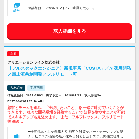
※詳細はコンサルタントへご確認ください。
給与
求人詳細を見る
クリエーションライン株式会社
【フルスタックエンジニア】新規事業「COSTA」／AI活用開発
／最上流共創開発／フルリモート可
人材紹介
学歴不問
情報更新日：2026/08/03 終了予定日：2026/08/13 求人管理No.
RCT0000201205_Kouiki
顧客とチームを組み、「実現したいこと」を 一緒に叶えていくことが
できます。 様々な開発現場を経験することで 知見を増やすことが可能
でスキルアップも見込めます。 また、フルフレックス、フルリモート
等 働き…
■仕事領域・主な業務内容 顧客と対等なパートナーシップを築
き、ビジネス価値の最大化を目的としたシステム開発に従事し