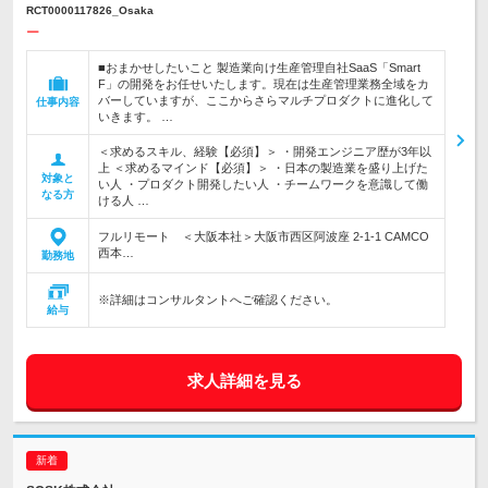
RCT0000117826_Osaka
ー
■おまかせしたいこと 製造業向け生産管理自社SaaS「Smart
F」の開発をお任せいたします。現在は生産管理業務全域をカ
バーしていますが、ここからさらマルチプロダクトに進化して
仕事内容
いきます。 …
＜求めるスキル、経験【必須】＞ ・開発エンジニア歴が3年以
上 ＜求めるマインド【必須】＞ ・日本の製造業を盛り上げた
対象と
い人 ・プロダクト開発したい人 ・チームワークを意識して働
なる方
ける人 …
フルリモート ＜大阪本社＞大阪市西区阿波座 2-1-1 CAMCO
西本…
勤務地
※詳細はコンサルタントへご確認ください。
給与
求人詳細を見る