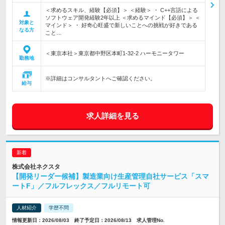
＜求めるスキル、経験【必須】＞ ＜経験＞ ・ C++言語による
ソフトウェア開発経験2年以上 ＜求めるマインド【必須】＞ ＜
対象と
マインド＞ ・ 好奇心旺盛で新しいことへの挑戦が好きである
なる方
こと…
＜東京本社＞東京都中野区本町1-32-2 ハーモニータワー
勤務地
※詳細はコンサルタントへご確認ください。
給与
求人詳細を見る
株式会社ネクスタ
【開発リーダー候補】製造業向け生産管理自社サービス「スマ
ートF」／フルフレックス／フルリモート可
人材紹介
学歴不問
情報更新日：2026/08/03 終了予定日：2026/08/13 求人管理No.