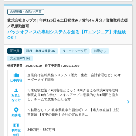
志望動機・自己PR不要
株式会社タップス | 年休126日＆土日祝休み／賞与4ヶ月分／資格取得支援
／私服勤務可
バックオフィスの専用システムを創る【ITエンジニア】未経験
OK！
正社員
職種・業種未経験OK
リモートワーク可
転勤なし
完全週休2日制
情報更新日：2026/05/19 終了予定日：2026/11/09
企業向け基幹業務システム（販売・生産・会計管理など）のオ
ーダーメイド開発
仕事内容
＼未経験歓迎／■お客様とじっくり向き合える環境■資格取得
制度あり■自ら学び、スキルアップに意欲的な方■周囲と協力
対象と
し、チームで成果を出せる方
なる方
＼転勤なし！／ 岐阜県岐阜市福住町1-20 【雇入れ直後】上記
事業所 【変更の範囲】会社の定める各…
勤務地
349万円～560万円
初年度
年収