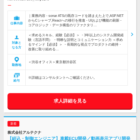
ー
｜業務内容 - sonar ATSの既存コードを踏まえた上で,ASP.NET
からCシャープ,Reactへの移行を推進 - UIおよび機能の刷新 -
仕事内容
コアロジック・データ構造のリファクタリ…
＜求めるスキル、経験【必須】＞ ・3年以上のシステム開発経
験（言語不問） ・明瞭な説明とコミュニケーション力 ＜求め
対象と
るマインド【必須】＞ ・長期的な視点でプロダクトの維持・
なる方
改善に取り組める…
＜渋谷オフィス＞東京都渋谷区
勤務地
※詳細はコンサルタントへご確認ください。
給与
求人詳細を見る
株式会社アルテクナ
【組込・制御エンジニア】車載ECU開発／動画表示アプリ開発