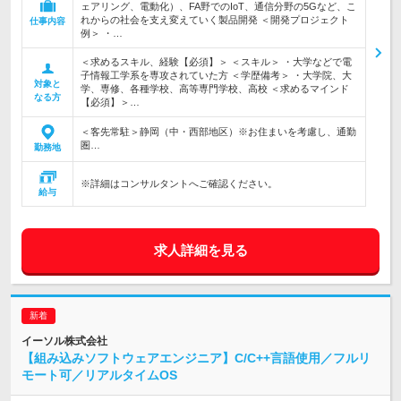
ェアリング、電動化）、FA野でのIoT、通信分野の5Gなど、こ
れからの社会を支え変えていく製品開発 ＜開発プロジェクト
仕事内容
例＞ ・…
＜求めるスキル、経験【必須】＞ ＜スキル＞ ・大学などで電
子情報工学系を専攻されていた方 ＜学歴備考＞ ・大学院、大
対象と
学、専修、各種学校、高等専門学校、高校 ＜求めるマインド
なる方
【必須】＞…
＜客先常駐＞静岡（中・西部地区）※お住まいを考慮し、通勤
圏…
勤務地
※詳細はコンサルタントへご確認ください。
給与
求人詳細を見る
イーソル株式会社
【組み込みソフトウェアエンジニア】C/C++言語使用／フルリ
モート可／リアルタイムOS