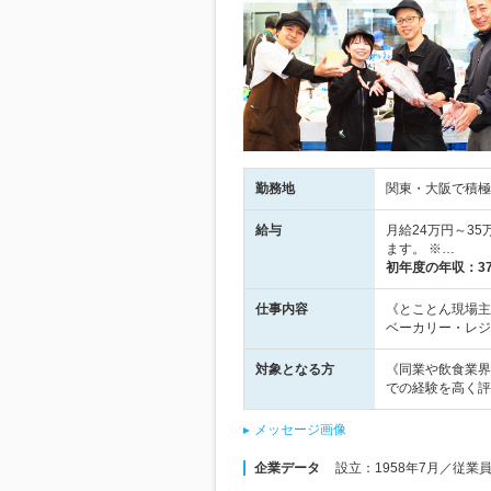
勤務地
関東・大阪で積極採
給与
月給24万円～3
ます。 ※…
初年度の年収：
3
仕事内容
《とことん現場主
ベーカリー・レジ
対象となる方
《同業や飲食業界
での経験を高く評
メッセージ画像
企業データ
設立：1958年7月／従業