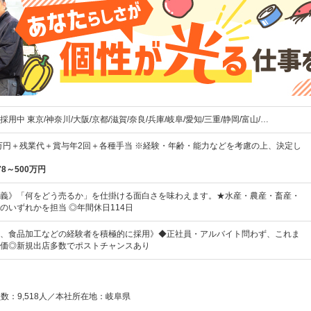
用中 東京/神奈川/大阪/京都/滋賀/奈良/兵庫/岐阜/愛知/三重/静岡/富山/…
5万円＋残業代＋賞与年2回＋各種手当 ※経験・年齢・能力などを考慮の上、決定し
78～500万円
義》「何をどう売るか」を仕掛ける面白さを味わえます。★水産・農産・畜産・
のいずれかを担当 ◎年間休日114日
、食品加工などの経験者を積極的に採用》◆正社員・アルバイト問わず、これま
価◎新規出店多数でポストチャンスあり
員数：9,518人／本社所在地：岐阜県