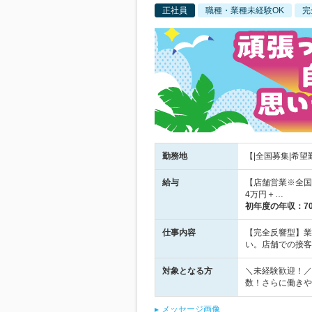
正社員
職種・業種未経験OK
完
勤務地
【|全国募集|希望
給与
【店舗営業※全国
4万円＋…
初年度の年収：
7
仕事内容
【完全反響型】業
い。店舗での接客
対象となる方
＼未経験歓迎！／
数！さらに働きや
メッセージ画像