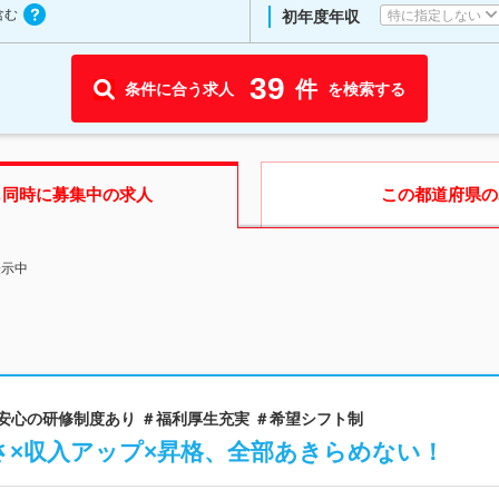
含む
特に指定しない
初年度年収
39
件
条件に合う求人
を検索する
も同時に募集中の求人
この都道府県
の
表示中
も安心の研修制度あり ＃福利厚生充実 ＃希望シフト制
さ×収入アップ×昇格、全部あきらめない！