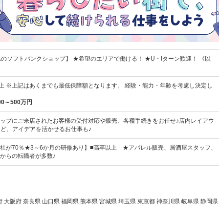
県のソフトバンクショップ】 ★希望のエリアで働ける！ ★U・Iターン歓迎！ 《以
0円以上 ※上記はあくまでも最低保障額となります。 経験・能力・年齢を考慮し決定し
00～500万円
ップにご来店されたお客様の受付対応や販売、各種手続きをお任せ♪店内レイアウ
など、アイデアを活かせるお仕事も♪
社が70％★3～6か月の研修あり】■高卒以上 ★アパレル販売、居酒屋スタッフ、
からの転職者が多数♪
大阪府 奈良県 山口県 福岡県 熊本県 宮城県 埼玉県 東京都 神奈川県 岐阜県 静岡県