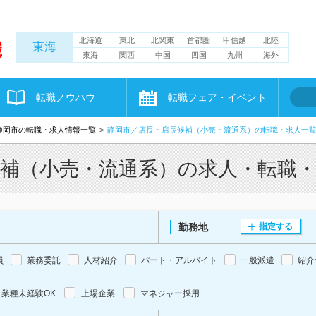
北海道
東北
北関東
首都圏
甲信越
北陸
東海
東海
関西
中国
四国
九州
海外
転職ノウハウ
転職フェア・イベント
静岡市の転職・求人情報一覧
静岡市／店長・店長候補（小売・流通系）の転職・求人一
候補（小売・流通系）の求人・転職
勤務地
指定する
員
業務委託
人材紹介
パート・アルバイト
一般派遣
紹介
業種未経験OK
上場企業
マネジャー採用