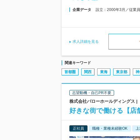
企業データ
設立：2000年3月／従業
求人詳細を見る
関連キーワード
首都圏
関西
東海
東京都
神
志望動機・自己PR不要
株式会社バローホールディングス |
好きな街で働ける【店舗
正社員
職種・業種未経験OK
上