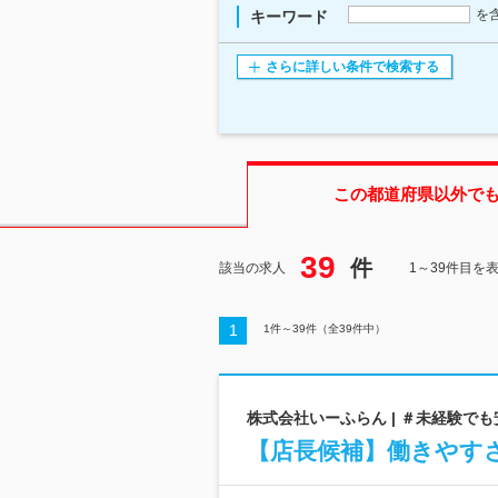
を
キーワード
さらに詳しい条件で検索する
この都道府県
以外で
39
件
該当の求人
1～39件目を
1
1
件～
39
件（全
39
件中）
株式会社いーふらん | ＃未経験で
【店長候補】働きやす