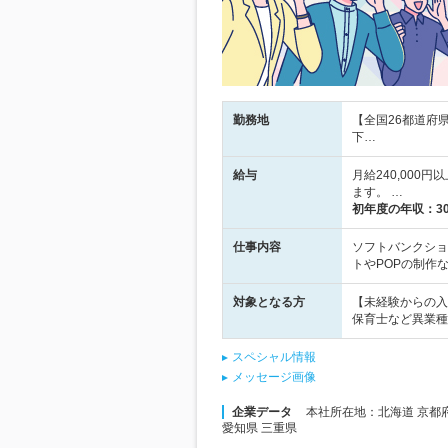
勤務地
【全国26都道府
下…
給与
月給240,00
ます。 …
初年度の年収：
3
仕事内容
ソフトバンクショ
トやPOPの制作
対象となる方
【未経験からの入
保育士など異業種
スペシャル情報
メッセージ画像
企業データ
本社所在地：北海道 京都府 
愛知県 三重県