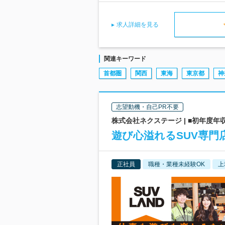
求人詳細を見る
関連キーワード
首都圏
関西
東海
東京都
神
志望動機・自己PR不要
株式会社ネクステージ | ■初年度年収
遊び心溢れるSUV専門
正社員
職種・業種未経験OK
上