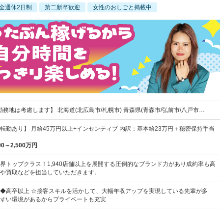
全週休2日制
第二新卒歓迎
女性のおしごと掲載中
勤務地は考慮します】 北海道(北広島市/札幌市) 青森県(青森市/弘前市/八戸市…
転勤あり】 月給45万円以上+インセンティブ 内訳：基本給23万円＋秘密保持手当
00～2,500万円
界トップクラス！1,940店舗以上を展開する圧倒的なブランド力があり成約率も高
や買取などを担当していただきます。
◆高卒以上 ☆接客スキルを活かして、大幅年収アップを実現している先輩が多
すい環境があるからプライベートも充実