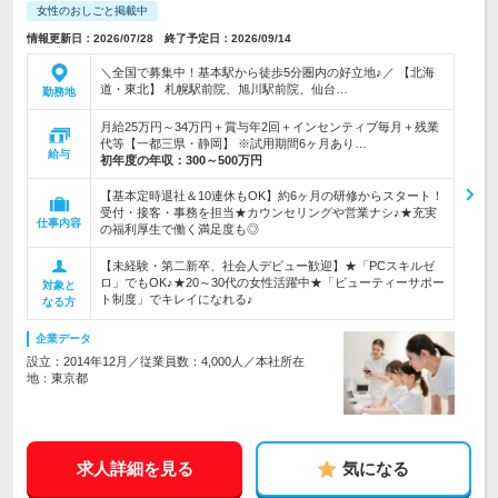
女性のおしごと掲載中
情報更新日：2026/07/28 終了予定日：2026/09/14
＼全国で募集中！基本駅から徒歩5分圏内の好立地♪／ 【北海
道・東北】 札幌駅前院、旭川駅前院、仙台…
勤務地
月給25万円～34万円＋賞与年2回＋インセンティブ毎月＋残業
代等【一都三県・静岡】 ※試用期間6ヶ月あり…
給与
初年度の年収：
300～500万円
【基本定時退社＆10連休もOK】約6ヶ月の研修からスタート！
受付・接客・事務を担当★カウンセリングや営業ナシ♪★充実
仕事内容
の福利厚生で働く満足度も◎
【未経験・第二新卒、社会人デビュー歓迎】★「PCスキルゼ
ロ」でもOK♪★20～30代の女性活躍中★「ビューティーサポー
対象と
ト制度」でキレイになれる♪
なる方
企業データ
設立：2014年12月／従業員数：4,000人／本社所在
地：東京都
求人詳細を見る
気になる