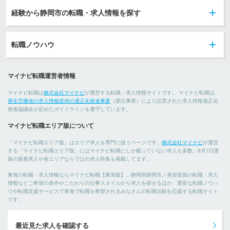
経験から静岡市の転職・求人情報を探す
転職ノウハウ
マイナビ転職運営者情報
マイナビ転職は
株式会社マイナビ
が運営する転職・求人情報サイトです。 マイナビ転職は、
厚生労働省の求人情報提供の適正化推進事業
（委託事業）により設置された求人情報適正化
推進協議会が定めたガイドラインを遵守しています。
マイナビ転職エリア版について
「マイナビ転職エリア版」はエリア求人を専門に扱うページです。
株式会社マイナビ
が運営
する「マイナビ転職エリア版」にはマイナビ転職にしか載っていない求人も多数。8月7日更
新の新着求人や各エリアならではの求人特集も掲載してます。
東海の転職・求人情報ならマイナビ転職【東海版】。静岡県静岡市／美容部員の転職・求人
情報などご希望の条件やこだわりの仕事スタイルから求人を探せるほか、豊富な転職ノウハ
ウや転職支援サービスで東海で転職を希望されるみなさんの転職活動を応援する転職サイト
です。
最近見た求人を確認する