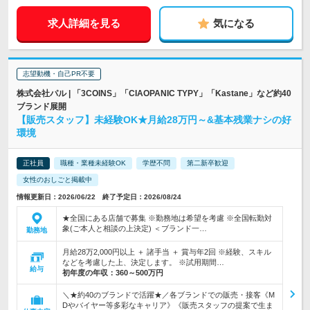
求人詳細を見る
気になる
志望動機・自己PR不要
株式会社パル | 「3COINS」「CIAOPANIC TYPY」「Kastane」など約40
ブランド展開
【販売スタッフ】未経験OK★月給28万円～&基本残業ナシの好
環境
正社員
職種・業種未経験OK
学歴不問
第二新卒歓迎
女性のおしごと掲載中
情報更新日：2026/06/22 終了予定日：2026/08/24
★全国にある店舗で募集 ※勤務地は希望を考慮 ※全国転勤対
象(ご本人と相談の上決定) ＜ブランド一…
勤務地
月給28万2,000円以上 ＋ 諸手当 ＋ 賞与年2回 ※経験、スキル
などを考慮した上、決定します。 ※試用期間…
給与
初年度の年収：
360～500万円
＼★約40のブランドで活躍★／各ブランドでの販売・接客《M
Dやバイヤー等多彩なキャリア》《販売スタッフの提案で生ま