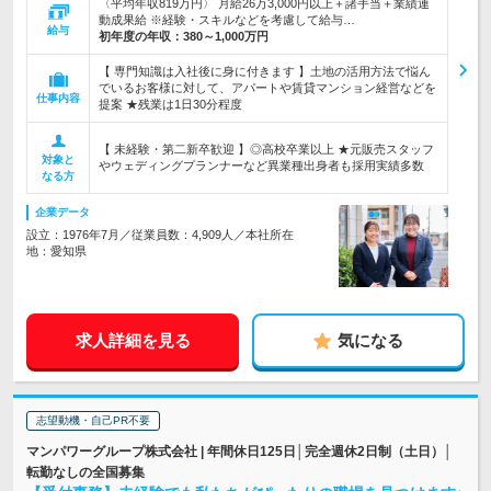
〈平均年収819万円〉 月給26万3,000円以上＋諸手当＋業績連
動成果給 ※経験・スキルなどを考慮して給与…
給与
初年度の年収：
380～1,000万円
【 専門知識は入社後に身に付きます 】土地の活用方法で悩ん
でいるお客様に対して、アパートや賃貸マンション経営などを
仕事内容
提案 ★残業は1日30分程度
【 未経験・第二新卒歓迎 】◎高校卒業以上 ★元販売スタッフ
対象と
やウェディングプランナーなど異業種出身者も採用実績多数
なる方
企業データ
設立：1976年7月／従業員数：4,909人／本社所在
地：愛知県
求人詳細を見る
気になる
志望動機・自己PR不要
マンパワーグループ株式会社 | 年間休日125日│完全週休2日制（土日）│
転勤なしの全国募集