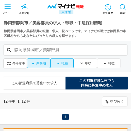
東海版
メニュー
会員登録
閲覧履歴
検索
静岡県静岡市／美容部員の求人・転職・中途採用情報
静岡県静岡市／美容部員の転職・求人一覧ページです。マイナビ転職では静岡県の市
区町村からもあなたにぴったりの求人を探せます。
静岡県静岡市／美容部員
勤務地
職種
年収
特徴
条件変更
この都道府県
以外でも
この都道府県
で募集中の求人
同時に募集中の求人
12
1
12
件中
-
件
並び替え
1