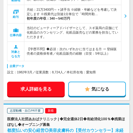
勤務地
月給：21万3400円～＋諸手当 ※経験・年齢などを考慮して決
定します ※残業代は別途1分単位で「時間外勤…
給与
初年度の年収：
340～540万円
当社のビューティーアドバイザーとして、スギ薬局の店舗にて
化粧品のカウンセリング、化粧品販売などの業務を担当してい
仕事内容
ただきます。
【学歴不問】◆必須：次のいずれかに当てはまる方 ⇒ 登録販
対象と
売者の資格保有者／化粧品販売の経験（目安：5年以上）
なる方
企業データ
設立：1982年3月／従業員数：8,724人／本社所在地：愛知県
求人詳細を見る
気になる
志望動機・自己PR不要
医療法人社団あおばクリニック | ◆完全週休2日◆有給消化100％◆残業ほ
ぼなし◆オープニング募集
都度払いの安心経営◎美容皮膚科の【受付カウンセラー】未経