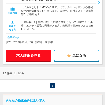
【ノルマなし】「MEN'sクリア」にて、カウンセリングや施術
などの店舗運営をお任せします。☆脱毛・自社コスメ・提携美
仕事内容
容CLの割引も！
【未経験OK｜学歴不問】＼20代が中心となって活躍中！／ 美
容・エステ・脱毛に興味がある方、美意識を高めたい方は WE
対象と
LCOME .*☆
なる方
企業データ
設立：2013年10月／本社所在地：東京都
求人詳細を見る
気になる
12
1
12
件中
-
件
1
あなたの検索条件に近い求人