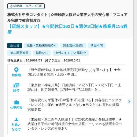
志望動機・自己PR不要
株式会社中央コンタクト | ☆未経験大歓迎☆業界大手の安心感！マニュア
ル完備で教育制度◎
【店舗スタッフ】★年間休日162日★週休3日制★残業月15h程
度
正社員
職種・業種未経験OK
完全週休2日制
学歴不問
第二新卒歓迎
転勤なし
女性のおしごと掲載中
情報更新日：2026/08/03 終了予定日：2026/10/01
【総合職(転勤あり)or地域限定職(転勤なし)を選べます】 ★全
国170店舗 & 関東・北陸・中四…
勤務地
【東京都・神奈川県】 日給月給：23万5千円～30万5千円 ＊上
記には、固定残業代（1万5千円／7.11時間～9.…
給与
【給与変わらず週休2日or週休3日を選べる】お客様にコンタク
トレンズをご案内 ★販売ノルマなし★男女ともに育休の取得
仕事内容
実績多数
【未経験・第二新卒大歓迎！】◎20代の先輩が多数活躍中！★
残業は月平均15時間程度◇女性の店長・エリマネも活躍中◎コ
対象と
ンタクトレンズの社割あり
なる方