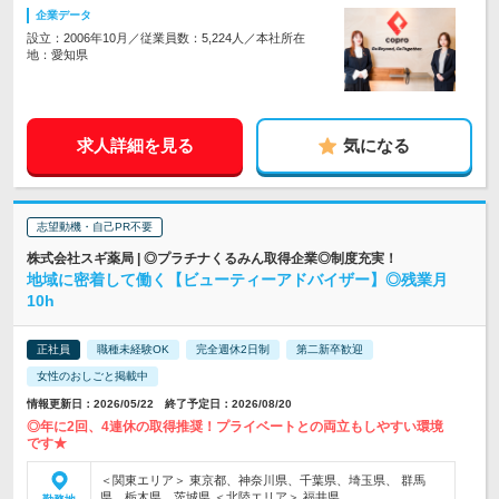
企業データ
設立：2006年10月／従業員数：5,224人／本社所在
地：愛知県
求人詳細を見る
気になる
志望動機・自己PR不要
株式会社スギ薬局 | ◎プラチナくるみん取得企業◎制度充実！
地域に密着して働く【ビューティーアドバイザー】◎残業月
10h
正社員
職種未経験OK
完全週休2日制
第二新卒歓迎
女性のおしごと掲載中
情報更新日：2026/05/22 終了予定日：2026/08/20
◎年に2回、4連休の取得推奨！プライベートとの両立もしやすい環境
です★
＜関東エリア＞ 東京都、神奈川県、千葉県、埼玉県、 群馬
県、栃木県、茨城県 ＜北陸エリア＞ 福井県…