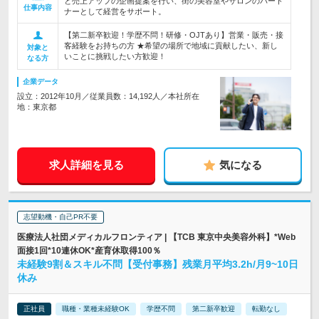
と売上アップの企画提案を行い、街の美容室やサロンのパート
仕事内容
ナーとして経営をサポート。
【第二新卒歓迎！学歴不問！研修・OJTあり】営業・販売・接
客経験をお持ちの方 ★希望の場所で地域に貢献したい、新し
対象と
いことに挑戦したい方歓迎！
なる方
企業データ
設立：2012年10月／従業員数：14,192人／本社所在
地：東京都
求人詳細を見る
気になる
志望動機・自己PR不要
医療法人社団メディカルフロンティア | 【TCB 東京中央美容外科】*Web
面接1回*10連休OK*産育休取得100％
未経験9割＆スキル不問【受付事務】残業月平均3.2h/月9~10日
休み
正社員
職種・業種未経験OK
学歴不問
第二新卒歓迎
転勤なし