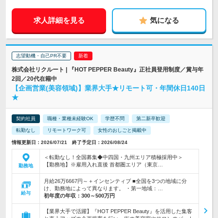
求人詳細を見る
気になる
志望動機・自己PR不要
株式会社リクルート | 『HOT PEPPER Beauty』正社員登用制度／賞与年
2回／20代在籍中
【企画営業(美容領域)】業界大手★リモート可・年間休日140日
★
契約社員
職種・業種未経験OK
学歴不問
第二新卒歓迎
転勤なし
リモートワーク可
女性のおしごと掲載中
情報更新日：2026/07/21 終了予定日：2026/08/24
＜転勤なし！全国募集◆中四国・九州エリア積極採用中＞
【勤務地】※雇用入れ直後 首都圏エリア（東京…
勤務地
月給26万6667円～＋インセンティブ ■全国を3つの地域に分
け、勤務地によって異なります。 ・第一地域：…
給与
初年度の年収：
300～500万円
【業界大手で活躍】『HOT PEPPER Beauty』を活用した集客