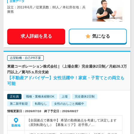
企業データ
設立：2011年6月／従業員数：80人／本社所在地：兵
庫県
求人詳細を見る
気になる
志望動機・自己PR不要
東建コーポレーション株式会社 | 〈上場企業〉完全週休2日制／月給26.3万
円以上／賞与5ヵ月分支給
【不動産アドバイザー】女性活躍中！家庭・子育てとの両立も
可能
正社員
職種・業種未経験OK
上場
完全週休2日制
第二新卒歓迎
転勤なし
女性のおしごと掲載中
情報更新日：2026/07/10 終了予定日：2026/08/27
【全国拠点で募集中】 希望の勤務拠点を考慮して決定します
（原則転勤なし） 【募集エリア】 岩手県／…
勤務地