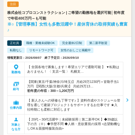
株式会社コプロコンストラクション | ご希望の勤務地を選択可能│初年度
で年収400万円～も可能
※○【管理事務】女性も多数活躍中！産休育休の取得実績も豊富
♪
正社員
職種・業種未経験OK
完全週休2日制
第二新卒歓迎
転勤なし
リモートワーク可
女性のおしごと掲載中
情報更新日：2026/08/07 終了予定日：2026/09/10
【 全国各地で募集します！希望エリアで通勤可能 】 ▼転勤は
ありません！ 〈 支店一覧 〉 札幌支…
勤務地
【関東(東京/千葉/神奈川/埼玉)】 月給29万1230円＋皆勤手当1
万円 【関西(大阪/京都/兵庫)】 月給29万13…
給与
初年度の年収：
300～1,200万円
【 新人さんへの研修も丁寧です♪ 】資料作成やスケジュール管
理を通して建築プロジェクトをサポートするお仕事です ★入
仕事内容
社時期にも柔軟に対応します
【 20代～30代活躍中｜未経験採用｜第二新卒OK 】◆39歳以
下の方（※）◆学歴不問 ◆人柄・意欲重視の採用 <志望動機な
対象と
しOK＆面接時服装自由>
なる方