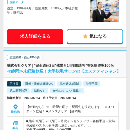
企業データ
設立：1984年4月／従業員数：1,288人／本社所在
地：静岡県
求人詳細を見る
気になる
志望動機・自己PR不要
株式会社クリア | *完全週休2日*残業月14時間以内 *有休取得率100％
≪静岡≫未経験歓迎！大手脱毛サロンの【エステティシャン】
正社員
職種・業種未経験OK
完全週休2日制
学歴不問
第二新卒歓迎
転勤なし
女性のおしごと掲載中
情報更新日：2026/07/24 終了予定日：2027/01/14
【転勤なし】 ☆ご希望に応じて配属先を決定します！ ☆U・I
ターン歓迎！ ■メンズクリア 【静岡店…
勤務地
■月給30万円～81万円＋月次インセンティブ＋各種手当＋賞与
※経験やスキルを考慮し決定いたします。 …
給与
初年度の年収：
350～1,000万円