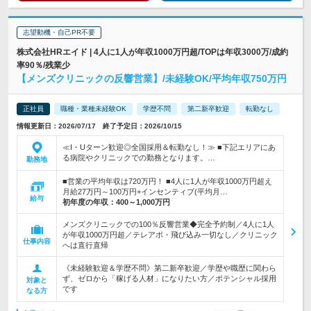
志望動機・自己PR不要
株式会社HRエイド | 4人に1人が年収1000万円超/TOPは年収3000万/成約
率90％/残業少
【メンズクリニックの反響営業】/未経験OK/平均年収750万円
正社員
職種・業種未経験OK
学歴不問
第二新卒歓迎
転勤なし
情報更新日：2026/07/17 終了予定日：2026/10/15
≪I・Uターン歓迎◎全国採用＆転勤なし！≫ ■下記エリアにあ
る病院やクリニックでの勤務となります。…
勤務地
■営業の平均年収は720万円！ ■4人に1人が年収1000万円超え
月給27万円～100万円+インセンティブ(平均月…
給与
初年度の年収：
400～1,000万円
メンズクリニックでの100％反響営業◆完全予約制／4人に1人
が年収1000万円超／テレアポ・飛び込み一切なし／クリニック
仕事内容
へは直行直帰
《未経験歓迎＆学歴不問》第二新卒歓迎／学歴や職歴に関わら
ず、ゼロから「稼げる人材」になりたい方／ポテンシャル採用
対象と
です
なる方