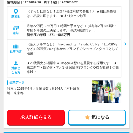
情報更新日：2026/07/16 終了予定日：2026/08/27
《ずっと転勤なし！全国47都道府県で募集！》 ★初回勤務地
はご相談に応じます。 ★U・Iターン歓迎…
勤務地
月給22万円～36万円 + 時間外手当など ＋ 賞与年2回 ※経験・
年齢を考慮の上決定します。 ※試用期間3ヶ…
給与
初年度の年収：
371～583万円
《個人ノルマなし》『niko and...』『studio CLIP』『LEPSIM』
など約20種類のいずれかのブランドでショップスタッフとして
仕事内容
活躍！
★20代男女が活躍中★ やる気や想いを重視する採用です！ ★
第二新卒・既婚者・アパレル経験者(ブランクOK)も歓迎！◇高
対象と
卒以上
なる方
企業データ
設立：2025年4月／従業員数：6,944人／本社所在
地：東京都
求人詳細を見る
気になる