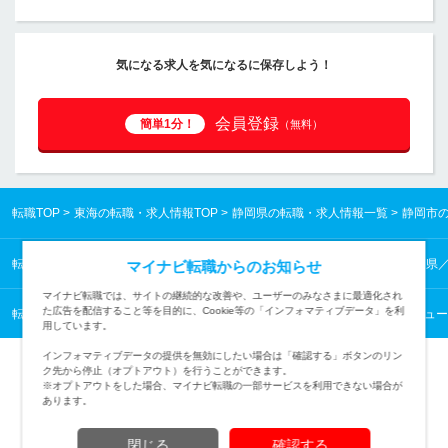
気になる求人を気になるに保存しよう！
会員登録
簡単1分！
（無料）
転職TOP
東海の転職・求人情報TOP
静岡県の転職・求人情報一覧
静岡市
転職TOP
東海の転職・求人情報TOP
静岡県の転職・求人情報一覧
静岡県
マイナビ転職からのお知らせ
マイナビ転職では、サイトの継続的な改善や、ユーザーのみなさまに最適化され
た広告を配信すること等を目的に、Cookie等の「インフォマティブデータ」を利
転職TOP
販売・フード・アミューズメントから探す
販売・フード・アミュー
用しています。
インフォマティブデータの提供を無効にしたい場合は「確認する」ボタンのリン
ク先から停止（オプトアウト）を行うことができます。
※オプトアウトをした場合、マイナビ転職の一部サービスを利用できない場合が
あります。
TOPページへ
閉じる
確認する