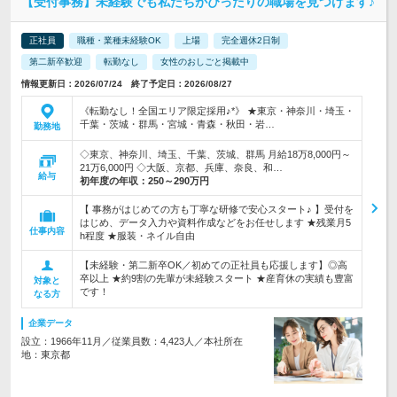
【受付事務】未経験でも私たちがぴったりの職場を見つけます♪
正社員
職種・業種未経験OK
上場
完全週休2日制
第二新卒歓迎
転勤なし
女性のおしごと掲載中
情報更新日：2026/07/24 終了予定日：2026/08/27
《転勤なし！全国エリア限定採用♪*》 ★東京・神奈川・埼玉・
千葉・茨城・群馬・宮城・青森・秋田・岩…
勤務地
◇東京、神奈川、埼玉、千葉、茨城、群馬 月給18万8,000円～
21万6,000円 ◇大阪、京都、兵庫、奈良、和…
給与
初年度の年収：
250～290万円
【 事務がはじめての方も丁寧な研修で安心スタート♪ 】受付を
はじめ、データ入力や資料作成などをお任せします ★残業月5
仕事内容
h程度 ★服装・ネイル自由
【未経験・第二新卒OK／初めての正社員も応援します】◎高
卒以上 ★約9割の先輩が未経験スタート ★産育休の実績も豊富
対象と
です！
なる方
企業データ
設立：1966年11月／従業員数：4,423人／本社所在
地：東京都