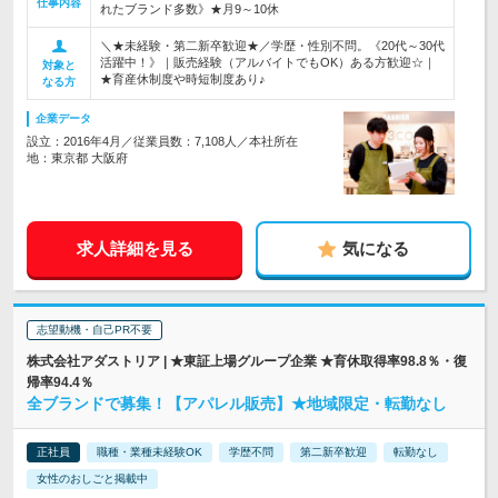
仕事内容
れたブランド多数》★月9～10休
＼★未経験・第二新卒歓迎★／学歴・性別不問。《20代～30代
活躍中！》｜販売経験（アルバイトでもOK）ある方歓迎☆｜
対象と
★育産休制度や時短制度あり♪
なる方
企業データ
設立：2016年4月／従業員数：7,108人／本社所在
地：東京都 大阪府
求人詳細を見る
気になる
志望動機・自己PR不要
株式会社アダストリア | ★東証上場グループ企業 ★育休取得率98.8％・復
帰率94.4％
全ブランドで募集！【アパレル販売】★地域限定・転勤なし
正社員
職種・業種未経験OK
学歴不問
第二新卒歓迎
転勤なし
女性のおしごと掲載中