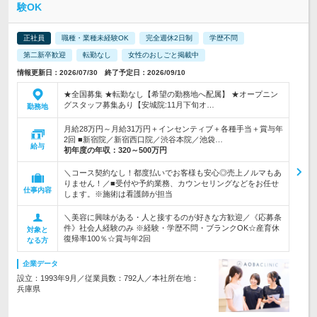
験OK
正社員
職種・業種未経験OK
完全週休2日制
学歴不問
第二新卒歓迎
転勤なし
女性のおしごと掲載中
情報更新日：2026/07/30 終了予定日：2026/09/10
★全国募集 ★転勤なし【希望の勤務地へ配属】 ★オープニン
グスタッフ募集あり【安城院:11月下旬オ…
勤務地
月給28万円～月給31万円＋インセンティブ＋各種手当＋賞与年
2回 ■新宿院／新宿西口院／渋谷本院／池袋…
給与
初年度の年収：
320～500万円
＼コース契約なし！都度払いでお客様も安心◎売上ノルマもあ
りません！／■受付や予約業務、カウンセリングなどをお任せ
仕事内容
します。※施術は看護師が担当
＼美容に興味がある・人と接するのが好きな方歓迎／《応募条
件》社会人経験のみ ※経験・学歴不問・ブランクOK☆産育休
対象と
復帰率100％☆賞与年2回
なる方
企業データ
設立：1993年9月／従業員数：792人／本社所在地：
兵庫県