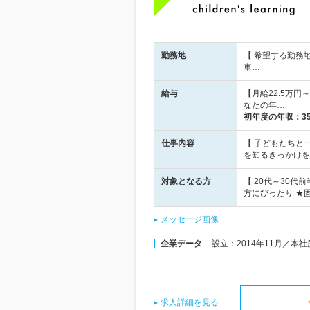
勤務地
【 希望する勤務
車…
給与
【月給22.5万円
なたの年…
初年度の年収：
3
仕事内容
【 子どもたちと
を知るきっかけを
対象となる方
【 20代～30代
方にぴったり ★
メッセージ画像
企業データ
設立：2014年11月／本
求人詳細を見る