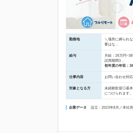
勤務地
＼場所に縛られな
要はな…
給与
月給：26万円~
試用期間3…
初年度の年収：
3
仕事内容
お問い合わせ対応
対象となる方
未経験歓迎◎基本
につけられます。
企業データ
設立：2023年8月／本社