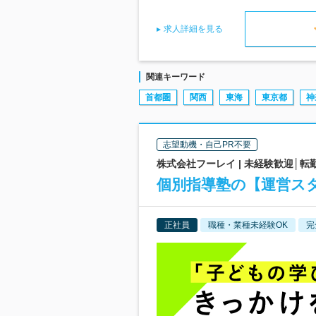
求人詳細を見る
関連キーワード
首都圏
関西
東海
東京都
神
志望動機・自己PR不要
株式会社フーレイ | 未経験歓迎│転
個別指導塾の【運営スタ
正社員
職種・業種未経験OK
完