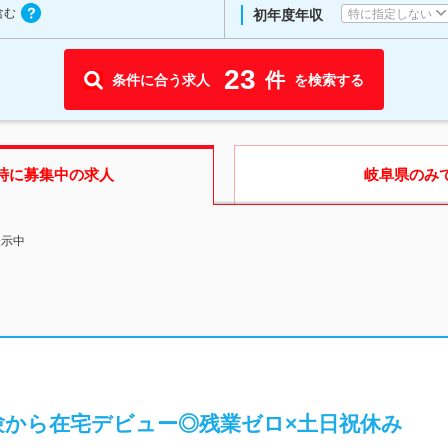
含む
特に指定しない
初年度年収
23
件
条件に合う求人
を検索する
時に募集中の求人
岐阜県
のみ
表示中
験から在宅デビュー◎残業ゼロ×土日祝休み