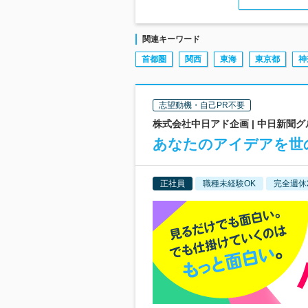
関連キーワード
首都圏
関西
東海
東京都
神
志望動機・自己PR不要
株式会社中日アド企画 | 中日新聞
あなたのアイデアを世
正社員
職種未経験OK
完全週休