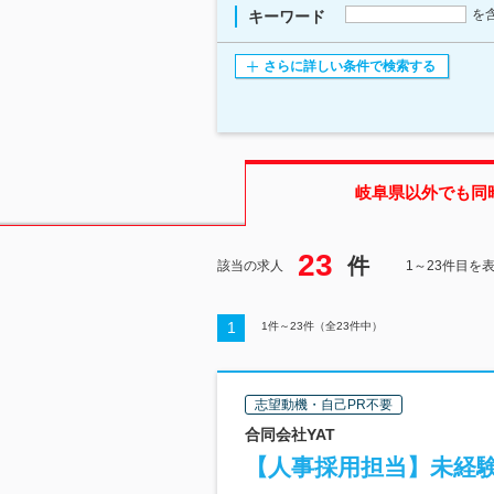
を
キーワード
さらに詳しい条件で検索する
岐阜県
以外でも同
23
件
該当の求人
1～23件目を
1
1
件～
23
件（全
23
件中）
志望動機・自己PR不要
合同会社YAT
【人事採用担当】未経