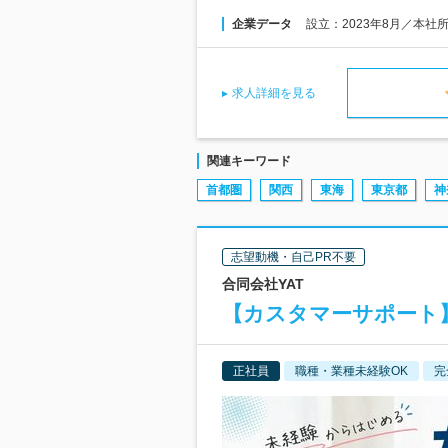
企業データ
設立：2023年8月／本社
求人詳細を見る
関連キーワード
首都圏
関西
東海
東京都
神
志望動機・自己PR不要
合同会社YAT
【カスタマーサポート
正社員
職種・業種未経験OK
完