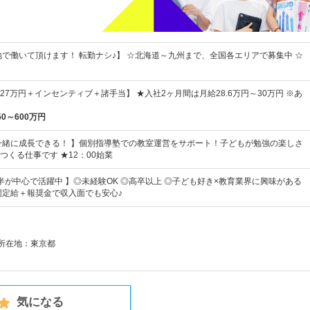
地で働いて頂けます！ 転勤ナシ♪】 ☆北海道～九州まで、全国各エリアで募集中 ☆
～27万円＋インセンティブ＋諸手当】 ★入社2ヶ月間は月給28.6万円～30万円 ※あ
50～600万円
一緒に成長できる！ 】個別指導塾での教室運営をサポート！子どもが勉強の楽しさ
つくる仕事です ★12：00始業
前半が中心で活躍中 】◎未経験OK ◎高卒以上 ◎子ども好き×教育業界に興味がある
固定給＋報奨金で収入面でも安心♪
社所在地：東京都
気になる