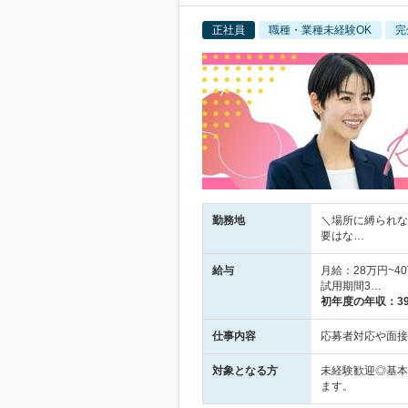
正社員
職種・業種未経験OK
完
勤務地
＼場所に縛られな
要はな…
給与
月給：28万円~
試用期間3…
初年度の年収：
3
仕事内容
応募者対応や面接
対象となる方
未経験歓迎◎基本
ます。