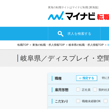
東海の転職サイトはマイナビ転職 [東海版]
求人を検索する
転職TOP
東海の転職・求人情報TOP
岐阜県の転職・求人情報TOP
岐阜県／ディスプレイ・空
特に
職種
指定する
雇用形態
正社員
契約社
こだわり
職種未経験OK