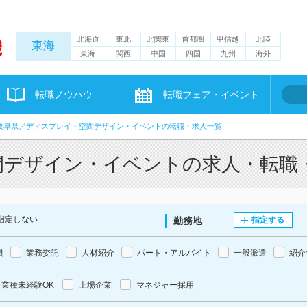
北海道
東北
北関東
首都圏
甲信越
北陸
東海
東海
関西
中国
四国
九州
海外
転職ノウハウ
転職フェア・イベント
岐阜県／ディスプレイ・空間デザイン・イベントの転職・求人一覧
間デザイン・イベントの求人・転職
指定しない
勤務地
指定する
員
業務委託
人材紹介
パート・アルバイト
一般派遣
紹介
業種未経験OK
上場企業
マネジャー採用