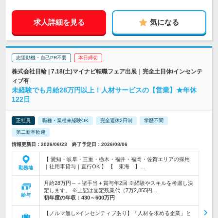
求人詳細を見る
気になる
志望動機・自己PR不要
本日締切
株式会社日輪 | 7.18(土)マイナビ転職フェア出展｜完全土日休/インセンテ
ィブ有
未経験でも月給28万円以上！人材サービスの【営業】★年休
122日
正社員
職種・業種未経験OK
完全週休2日制
学歴不問
第二新卒歓迎
情報更新日：2026/06/23 終了予定日：2026/08/06
【 愛知・岐阜・三重・栃木・福井・福岡・佐賀エリアの採用
｜社用車貸与｜直行OK 】 【 東海 】…
勤務地
月給28万円～＋諸手当＋賞与年2回 ※経験やスキルを考慮し決
定します。 ※上記は固定残業代（7万2,855円…
給与
初年度の年収：
430～600万円
【ノルマ無し×インセンティブあり】「人材を求める企業」と