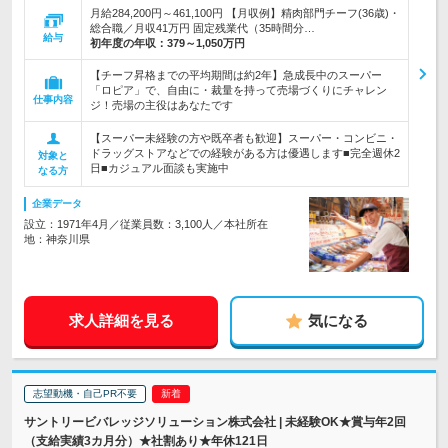
月給284,200円～461,100円 【月収例】精肉部門チーフ(36歳)・
総合職／月収41万円 固定残業代（35時間分…
給与
初年度の年収：
379～1,050万円
【チーフ昇格までの平均期間は約2年】急成長中のスーパー
「ロピア」で、自由に・裁量を持って売場づくりにチャレン
仕事内容
ジ！売場の主役はあなたです
【スーパー未経験の方や既卒者も歓迎】スーパー・コンビニ・
ドラッグストアなどでの経験がある方は優遇します■完全週休2
対象と
日■カジュアル面談も実施中
なる方
企業データ
設立：1971年4月／従業員数：3,100人／本社所在
地：神奈川県
求人詳細を見る
気になる
志望動機・自己PR不要
サントリービバレッジソリューション株式会社 | 未経験OK★賞与年2回
（支給実績3カ月分）★社割あり★年休121日