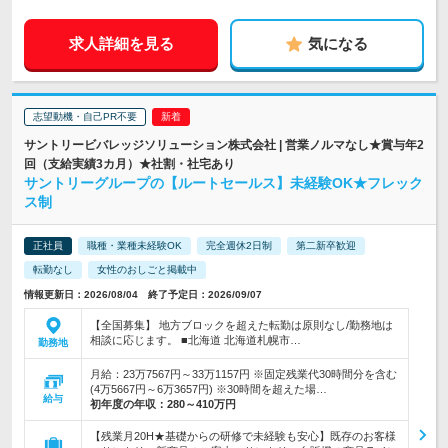
求人詳細を見る
気になる
志望動機・自己PR不要
サントリービバレッジソリューション株式会社 | 営業ノルマなし★賞与年2
回（支給実績3カ月）★社割・社宅あり
サントリーグループの【ルートセールス】未経験OK★フレック
ス制
正社員
職種・業種未経験OK
完全週休2日制
第二新卒歓迎
転勤なし
女性のおしごと掲載中
情報更新日：2026/08/04 終了予定日：2026/09/07
【全国募集】 地方ブロックを超えた転勤は原則なし/勤務地は
相談に応じます。 ■北海道 北海道札幌市…
勤務地
月給：23万7567円～33万1157円 ※固定残業代30時間分を含む
(4万5667円～6万3657円) ※30時間を超えた場…
給与
初年度の年収：
280～410万円
【残業月20H★基礎からの研修で未経験も安心】既存のお客様