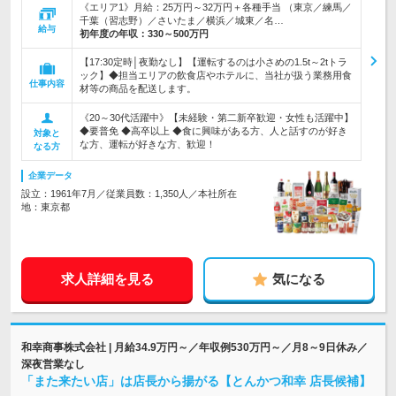
《エリア1》月給：25万円～32万円＋各種手当 （東京／練馬／
千葉（習志野）／さいたま／横浜／城東／名…
給与
初年度の年収：
330～500万円
【17:30定時│夜勤なし】【運転するのは小さめの1.5t～2tトラ
ック】◆担当エリアの飲食店やホテルに、当社が扱う業務用食
仕事内容
材等の商品を配送します。
《20～30代活躍中》【未経験・第二新卒歓迎・女性も活躍中】
◆要普免 ◆高卒以上 ◆食に興味がある方、人と話すのが好き
対象と
な方、運転が好きな方、歓迎！
なる方
企業データ
設立：1961年7月／従業員数：1,350人／本社所在
地：東京都
求人詳細を見る
気になる
和幸商事株式会社 | 月給34.9万円～／年収例530万円～／月8～9日休み／
深夜営業なし
「また来たい店」は店長から揚がる【とんかつ和幸 店長候補】