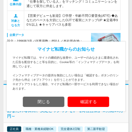
「仕事を探している人」をマッチング！コミュニケーションを
仕事内容
通じて双方に伴走します。
【営業デビューも歓迎】◎学歴・年齢不問◎要普免(AT可) ◆あ
なたのペースを大切にしたOJTで着実にステップUP ★定着率9
対象と
0％以上 ★キャリアパスも多彩
なる方
企業データ
設立：1996年3月／従業員数：850人／本社所在地：
愛知県
マイナビ転職からのお知らせ
マイナビ転職では、サイトの継続的な改善や、ユーザーのみなさまに最適化され
た広告を配信すること等を目的に、Cookie等の「インフォマティブデータ」を利
用しています。
求人詳細を見る
気になる
インフォマティブデータの提供を無効にしたい場合は「確認する」ボタンのリン
ク先から停止（オプトアウト）を行うことができます。
※オプトアウトをした場合、マイナビ転職の一部サービスを利用できない場合が
あります。
志望動機・自己PR不要
株式会社ヤマ食 | ◎創業70年の安定企業 ◎月10日程の出張旅も楽しむ ◎
閉じる
確認する
未経験歓迎
あなたの毎日に、安定とワクワクを。【商社営業】★月給30万
円～
正社員
職種・業種未経験OK
完全週休2日制
第二新卒歓迎