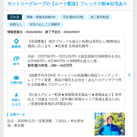
サントリーグループの【ルート配送】フレックス制★社宅あり
正社員
職種・業種未経験OK
完全週休2日制
第二新卒歓迎
転勤なし
女性のおしごと掲載中
情報更新日：2026/08/04 終了予定日：2026/09/07
【全国募集】 地方ブロックを超えた転勤は原則なし/勤務地は
相談に応じます。 ■北海道 北海道札幌市…
勤務地
月給：23万7567円～33万1157円 ※固定残業代30時間分を含む
(4万5667円～6万3657円) ※30時間を超えた場…
給与
初年度の年収：
280～410万円
【残業平均月20H】サントリーの自販機の商品ラインナップ・
レイアウト変更、商品の補充をお任せ！あなたのアイデアで売
仕事内容
れる自販機をプロデュース☆
【社会人デビュー歓迎★資格取得支援あり★退職金あり】高卒
以上／33歳までの方（若年層の長期キャリア形成を図るため）
対象と
／普通自動車免許(AT限定OK)
なる方
企業データ
設立：2010年11月／従業員数：7,103人／本社所在
地：東京都