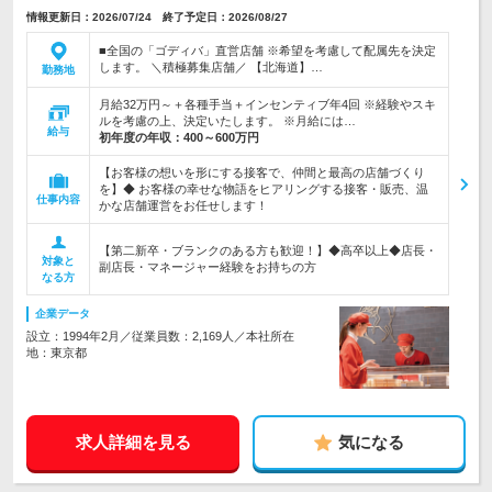
情報更新日：2026/07/24 終了予定日：2026/08/27
■全国の「ゴディバ」直営店舗 ※希望を考慮して配属先を決定
します。 ＼積極募集店舗／ 【北海道】…
勤務地
月給32万円～＋各種手当＋インセンティブ年4回 ※経験やスキ
ルを考慮の上、決定いたします。 ※月給には…
給与
初年度の年収：
400～600万円
【お客様の想いを形にする接客で、仲間と最高の店舗づくり
を】◆ お客様の幸せな物語をヒアリングする接客・販売、温
仕事内容
かな店舗運営をお任せします！
【第二新卒・ブランクのある方も歓迎！】◆高卒以上◆店長・
対象と
副店長・マネージャー経験をお持ちの方
なる方
企業データ
設立：1994年2月／従業員数：2,169人／本社所在
地：東京都
求人詳細を見る
気になる