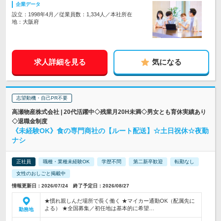
企業データ
設立：1998年4月／従業員数：1,334人／本社所在
地：大阪府
求人詳細を見る
気になる
志望動機・自己PR不要
高瀬物産株式会社 | 20代活躍中◇残業月20H未満◇男女とも育休実績あり
◇退職金制度
《未経験OK》食の専門商社の【ルート配送】☆土日祝休☆夜勤
ナシ
正社員
職種・業種未経験OK
学歴不問
第二新卒歓迎
転勤なし
女性のおしごと掲載中
情報更新日：2026/07/24 終了予定日：2026/08/27
★慣れ親しんだ場所で長く働く ★マイカー通勤OK（配属先に
よる） ★全国募集／初任地は基本的に希望…
勤務地