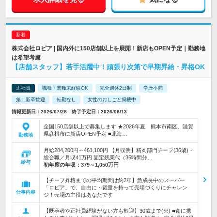
株式会社ロピア | 国内外に150店舗以上を展開！新店もOPEN予定｜勤務地
は希望考慮
【店舗スタッフ】若手活躍中！頑張り次第で早期昇給・昇格OK
正社員
職種・業種未経験OK
完全週休2日制
学歴不問
第二新卒歓迎
転勤なし
女性のおしごと掲載中
情報更新日：2026/07/28 終了予定日：2026/08/13
全国150店舗以上で募集します ★2026年夏 熊本市南区、滋賀
県彦根市に新店OPEN予定 ■北海…
勤務地
月給284,200円～461,100円 【月収例】精肉部門チーフ(36歳)・
総合職／月収41万円 固定残業代（35時間分…
給与
初年度の年収：
379～1,050万円
【チーフ昇格までの平均期間は約2年】急成長中のスーパー
「ロピア」で、自由に・裁量を持って売場づくりにチャレン
仕事内容
ジ！売場の主役はあなたです
【既卒者や正社員経験がない方も歓迎】30歳まで(※) ■食に携