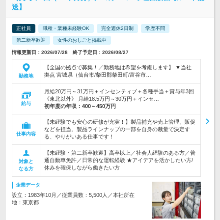
送】
正社員
職種・業種未経験OK
完全週休2日制
学歴不問
第二新卒歓迎
女性のおしごと掲載中
情報更新日：2026/07/28 終了予定日：2026/08/27
【全国の拠点で募集！／勤務地は希望を考慮します】 ▼当社
拠点 宮城県（仙台市/柴田郡柴田町/富谷市…
勤務地
月給20万円～31万円＋インセンティブ＋各種手当＋賞与年3回
《東北以外》 月給18.5万円～30万円＋インセ…
給与
初年度の年収：
400～450万円
【未経験でも安心の研修が充実！】製品補充や売上管理、販促
などを担当。製品ラインナップの一部を自身の裁量で決定す
仕事内容
る、やりがいある仕事です！
【未経験・第二新卒歓迎】高卒以上／社会人経験のある方／普
通自動車免許／日常的な運転経験 ★アイデアを活かしたい方/
対象と
休みを確保しながら働きたい方
なる方
企業データ
設立：1983年10月／従業員数：5,500人／本社所在
地：東京都