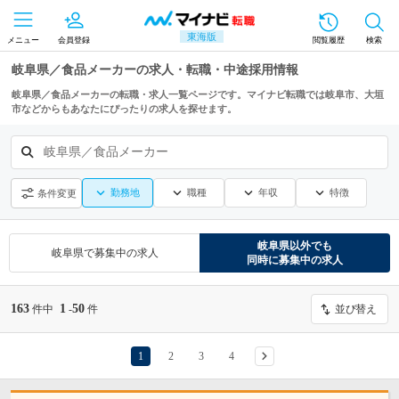
東海版
メニュー
会員登録
閲覧履歴
検索
岐阜県／食品メーカーの求人・転職・中途採用情報
岐阜県／食品メーカーの転職・求人一覧ページです。マイナビ転職では岐阜市、大垣
市などからもあなたにぴったりの求人を探せます。
岐阜県／食品メーカー
勤務地
職種
年収
特徴
条件変更
岐阜県
以外でも
岐阜県
で募集中の求人
同時に募集中の求人
163
1
50
件中
-
件
並び替え
1
2
3
4