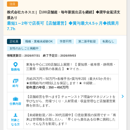
株式会社カネスエ | 【100店舗超・毎年新規出店を継続】◆奨学金返済支
援あり
最短1～2年で店長可【店舗運営】◆賞与最大4.5ヶ月◆残業月
7.7h
正社員
職種・業種未経験OK
学歴不問
第二新卒歓迎
転勤なし
女性のおしごと掲載中
情報更新日：2026/07/31 終了予定日：2026/09/03
東海を中心に100店舗以上展開！ 【 愛知県・岐阜県・静岡県・
三重県・滋賀県の各拠点 】 ★マイカ…
勤務地
月給25万円～50万円+各種手当+賞与年2回（最大4.5か月分）
★前職給与の9割以上を保証します！★ ※経験…
給与
初年度の年収：
350～450万円
【店舗経営を学べます】チェーンストア理論やマネジメントを
学びながら、売場づくり・人材育成・収益管理など店舗運営業
仕事内容
務を担当します。
【未経験歓迎／20～30代活躍中】◎意欲重視の採用です⇒「将
来は管理職を目指したい」「早くから責任ある仕事に挑戦した
対象と
い」そんな方を歓迎します！
なる方