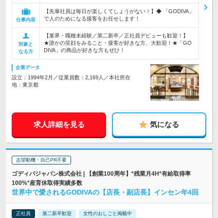
【先輩社員は毎日が楽しくてしょうがない！】◆ 「GODIVA」
で人のためになる接客をお任せします！
仕事内容
【業界・職種未経験／第二新卒／正社員デビューも歓迎！】
★誰かの笑顔をみること・接客が好きな方、大歓迎！★「GO
対象と
DIVA」の商品が好きな方もぜひ！
なる方
企業データ
設立：1994年2月／従業員数：2,169人／本社所在
地：東京都
求人詳細を見る
気になる
志望動機・自己PR不要
ゴディバジャパン株式会社 | 【創業100周年】*残業月4H*有給取得率
100%*産育休取得実績多数
世界中で愛されるGODIVAの【店長・副店長】インセン年4回
正社員
第二新卒歓迎
女性のおしごと掲載中