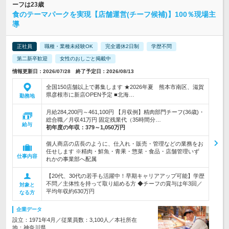
ーフは23歳
食のテーマパークを実現【店舗運営(チーフ候補)】100％現場主
導
正社員
職種・業種未経験OK
完全週休2日制
学歴不問
第二新卒歓迎
女性のおしごと掲載中
情報更新日：2026/07/28 終了予定日：2026/08/13
全国150店舗以上で募集します ★2026年夏 熊本市南区、滋賀
県彦根市に新店OPEN予定 ■北海…
勤務地
月給284,200円～461,100円 【月収例】精肉部門チーフ(36歳)・
総合職／月収41万円 固定残業代（35時間分…
給与
初年度の年収：
379～1,050万円
個人商店の店長のように、仕入れ・販売・管理などの業務をお
任せします ※精肉・鮮魚・青果・惣菜・食品・店舗管理いず
仕事内容
れかの事業部へ配属
【20代、30代の若手も活躍中！早期キャリアアップ可能】学歴
不問／主体性を持って取り組める方 ◆チーフの賞与は年3回／
対象と
平均年収約630万円
なる方
企業データ
設立：1971年4月／従業員数：3,100人／本社所在
地：神奈川県