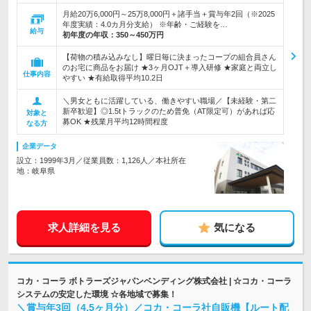
月給20万6,000円～25万8,000円＋諸手当＋賞与年2回（※2025
年度実績：4.0カ月分支給） ※年齢・ご経験を…
給与
初年度の年収：
350～450万円
【荷物の積み込みなし】曜日毎に決まったコープの組合員さん
のお宅に商品をお届け ★3ヶ月OJT＋導入研修 ★家庭と両立し
仕事内容
やすい ★有給取得平均10.2日
＼男女ともに活躍している、働きやすい職場／【未経験・第二
新卒歓迎】◎1.5tトラックのため普免（AT限定可）があれば応
対象と
募OK ★残業月平均12時間程度
なる方
企業データ
設立：1999年3月／従業員数：1,126人／本社所在
地：岐阜県
求人詳細を見る
気になる
コカ・コーラ ボトラーズジャパンベンディング株式会社 | ☆コカ・コーラ
システムの安定した環境 ☆各地域で募集！
＼賞与年3回（4.5ヶ月分）／コカ・コーラ社自販機【ルート配