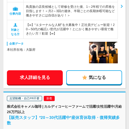
鳥貴族の店長候補として研修を受けた後、1～2年程での昇格を
目指します！＜月2～3回の連休、半期ごとの長期休暇可能など
仕事内容
働きやすさには自信があり！＞
【∞】“エターナルな人材”を大募集中！正社員デビュー歓迎！2
0～50代の幅広い世代が活躍中！とにかく働きやすい環境で働
対象と
きたい方！歓迎【∞】
なる方
企業データ
本社所在地：大阪府
求人詳細を見る
気になる
志望動機・自己PR不要
株式会社キャメル珈琲 | カルディコーヒーファームで活躍/女性活躍中/月給
26万円以上
【販売スタッフ】*20～30代活躍中*産休育休取得・復帰実績多
数