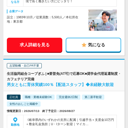
境で長く働きたい方にピッタリ！
なる方
企業データ
設立：1983年10月／従業員数：5,500人／本社所在
地：東京都
求人詳細を見る
気になる
志望動機・自己PR不要
生活協同組合コープぎふ | ■要普免(AT可)で応募OK■奨学金代理返還制度・
カフェテリア完備
男女ともに育休実績100％【配送スタッフ】◆未経験大歓迎
正社員
職種・業種未経験OK
完全週休2日制
第二新卒歓迎
女性のおしごと掲載中
情報更新日：2026/07/13 終了予定日：2026/08/27
《岐阜県内のいずれかの支所に配属｜引越手当＋支度金10万円
＋敷金礼金負担｜U・Iターン歓迎｜マイカ…
勤務地