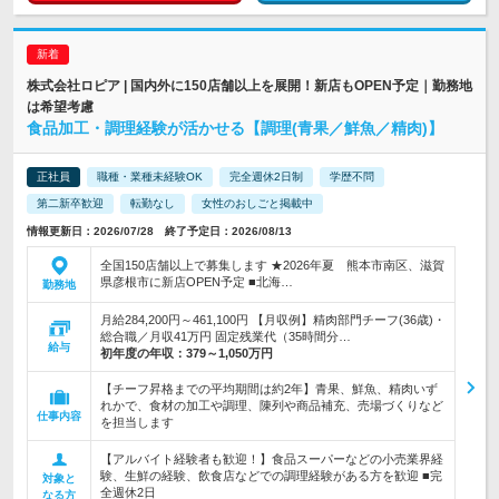
株式会社ロピア | 国内外に150店舗以上を展開！新店もOPEN予定｜勤務地
は希望考慮
食品加工・調理経験が活かせる【調理(青果／鮮魚／精肉)】
正社員
職種・業種未経験OK
完全週休2日制
学歴不問
第二新卒歓迎
転勤なし
女性のおしごと掲載中
情報更新日：2026/07/28 終了予定日：2026/08/13
全国150店舗以上で募集します ★2026年夏 熊本市南区、滋賀
県彦根市に新店OPEN予定 ■北海…
勤務地
月給284,200円～461,100円 【月収例】精肉部門チーフ(36歳)・
総合職／月収41万円 固定残業代（35時間分…
給与
初年度の年収：
379～1,050万円
【チーフ昇格までの平均期間は約2年】青果、鮮魚、精肉いず
れかで、食材の加工や調理、陳列や商品補充、売場づくりなど
仕事内容
を担当します
【アルバイト経験者も歓迎！】食品スーパーなどの小売業界経
験、生鮮の経験、飲食店などでの調理経験がある方を歓迎 ■完
対象と
全週休2日
なる方