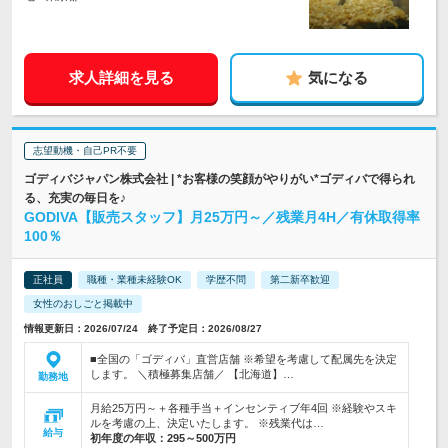
求人詳細を見る
気になる
志望動機・自己PR不要
ゴディバジャパン株式会社 | *お客様の笑顔がやりがい*ゴディバで得られ
る、充実の毎日を♪
GODIVA【販売スタッフ】月25万円～／残業月4H／有休取得率
100％
正社員
職種・業種未経験OK
学歴不問
第二新卒歓迎
女性のおしごと掲載中
情報更新日：2026/07/24 終了予定日：2026/08/27
■全国の「ゴディバ」直営店舗 ※希望を考慮して配属先を決定
します。 ＼積極募集店舗／ 【北海道】…
勤務地
月給25万円～＋各種手当＋インセンティブ年4回 ※経験やスキ
ルを考慮の上、決定いたします。 ※残業代は…
給与
初年度の年収：
295～500万円