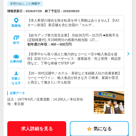
女性のおしごと掲載中
情報更新日：2026/07/28 終了予定日：2026/08/20
【本人希望の場合を除き転居を伴う異動はありません】【UIJ
ターン歓迎】 新店舗を含む全国の『カルデ…
勤務地
【給与アップ努力宣言企業】 月給26万円～31万円 ■業務手当
(定額残業代) 月15時間分の残業代相当額（27,…
給与
初年度の年収：
400～500万円
【世界中から取り揃えた魅力的なコーヒー豆や輸入食品を提
供】店頭でのコーヒーサービス・接客販売・売上管理・商品管
仕事内容
理など。丁寧な研修でSTEP UP
【20～30代活躍中／ホテル・美容など未経験入社の先輩多数】
コーヒーやワイン、輸入食品が好きな方 ◎将来、家庭や育児
対象と
と両立して働きたい方も歓迎
なる方
企業データ
設立：1977年9月／従業員数：14,200人／本社所在
地：東京都
求人詳細を見る
気になる