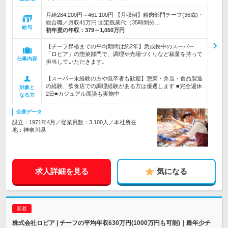
月給284,200円～461,100円 【月収例】精肉部門チーフ(36歳)・
総合職／月収41万円 固定残業代（35時間分…
給与
初年度の年収：
379～1,050万円
【チーフ昇格までの平均期間は約2年】急成長中のスーパー
「ロピア」の惣菜部門で、調理や売場づくりなど裁量を持って
仕事内容
担当していただきます。
【スーパー未経験の方や既卒者も歓迎】惣菜・弁当・食品製造
の経験、飲食店での調理経験がある方は優遇します ■完全週休
対象と
2日■カジュアル面談も実施中
なる方
企業データ
設立：1971年4月／従業員数：3,100人／本社所在
地：神奈川県
求人詳細を見る
気になる
株式会社ロピア | チーフの平均年収630万円(1000万円も可能)｜最年少チ