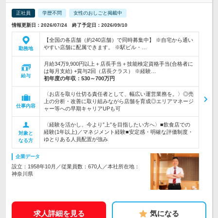
正社員
学歴不問
女性のおしごと掲載中
情報更新日：2026/07/24 終了予定日：2026/09/10
【全国の各店舗（約240店舗）で同時募集中】 ※自宅から通い
やすい店舗に配属できます。 ※駅ビル・…
勤務地
月給34万9,900円以上＋店長手当＋技能検定資格手当(合格者に
は毎月支給) +賞与2回（店長クラス） ※経験…
給与
初年度の年収：
530～700万円
〈お店を取り仕切る責任者として、幅広い運営業務を。〉◎売
上の分析・改善に取り組みながら店舗を育成◎エリアマネージ
仕事内容
ャー等への早期キャリアUPも可
〈経験を活かし、今より”上”を目指したい方へ〉■飲食店での
経験(1年以上)／マネジメント経験■安定感・明確な評価制度・
対象と
ゆとりある人員配置が強み
なる方
企業データ
設立：1958年10月／従業員数：670人／本社所在地：
神奈川県
求人詳細を見る
気になる