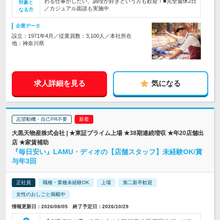
わる仕事がしたい、調理が好きという方も歓迎！■完全週休2日
対象と
／カジュアル面談も実施中
なる方
企業データ
設立：1971年4月／従業員数：3,100人／本社所在
地：神奈川県
求人詳細を見る
気になる
志望動機・自己PR不要
大黒天物産株式会社 | ★東証プライム上場 ★38期連続増収 ★年20店舗出
店 ★家賃補助
『毎日安い』LAMU・ディオの【店舗スタッフ】未経験OK/賞
与年3回
正社員
職種・業種未経験OK
上場
第二新卒歓迎
女性のおしごと掲載中
情報更新日：2026/08/05 終了予定日：2026/10/29