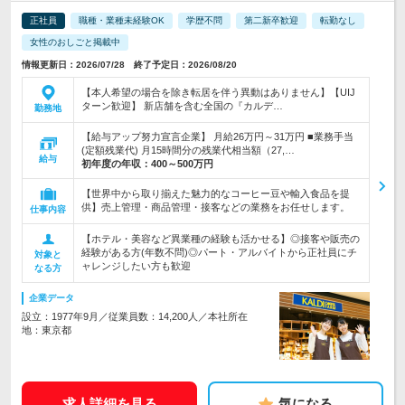
正社員
職種・業種未経験OK
学歴不問
第二新卒歓迎
転勤なし
女性のおしごと掲載中
情報更新日：2026/07/28 終了予定日：2026/08/20
【本人希望の場合を除き転居を伴う異動はありません】【UIJ
ターン歓迎】 新店舗を含む全国の『カルデ…
勤務地
【給与アップ努力宣言企業】 月給26万円～31万円 ■業務手当
(定額残業代) 月15時間分の残業代相当額（27,…
給与
初年度の年収：
400～500万円
【世界中から取り揃えた魅力的なコーヒー豆や輸入食品を提
供】売上管理・商品管理・接客などの業務をお任せします。
仕事内容
【ホテル・美容など異業種の経験も活かせる】◎接客や販売の
経験がある方(年数不問)◎パート・アルバイトから正社員にチ
対象と
ャレンジしたい方も歓迎
なる方
企業データ
設立：1977年9月／従業員数：14,200人／本社所在
地：東京都
求人詳細を見る
気になる