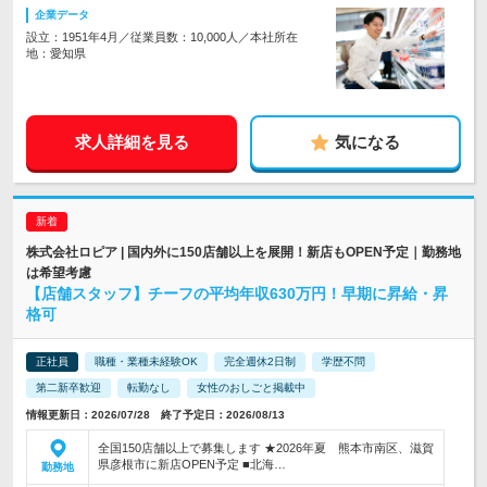
企業データ
設立：1951年4月／従業員数：10,000人／本社所在
地：愛知県
求人詳細を見る
気になる
株式会社ロピア | 国内外に150店舗以上を展開！新店もOPEN予定｜勤務地
は希望考慮
【店舗スタッフ】チーフの平均年収630万円！早期に昇給・昇
格可
正社員
職種・業種未経験OK
完全週休2日制
学歴不問
第二新卒歓迎
転勤なし
女性のおしごと掲載中
情報更新日：2026/07/28 終了予定日：2026/08/13
全国150店舗以上で募集します ★2026年夏 熊本市南区、滋賀
県彦根市に新店OPEN予定 ■北海…
勤務地