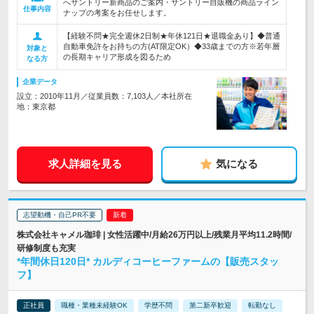
へサントリー新商品のご案内・サントリー自販機の商品ライン
仕事内容
ナップの考案をお任せします。
【経験不問★完全週休2日制★年休121日★退職金あり】◆普通
自動車免許をお持ちの方(AT限定OK）◆33歳までの方※若年層
対象と
の長期キャリア形成を図るため
なる方
企業データ
設立：2010年11月／従業員数：7,103人／本社所在
地：東京都
求人詳細を見る
気になる
志望動機・自己PR不要
株式会社キャメル珈琲 | 女性活躍中/月給26万円以上/残業月平均11.2時間/
研修制度も充実
*年間休日120日* カルディコーヒーファームの【販売スタッ
フ】
正社員
職種・業種未経験OK
学歴不問
第二新卒歓迎
転勤なし