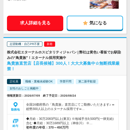
求人詳細を見る
気になる
志望動機・自己PR不要
株式会社エターナルホスピタリティジャパン | 弊社は黄色い看板でお馴染
みの“鳥貴族”！エターナル採用実施中
鳥貴族直営店【店長候補】300人！大大大募集中☆無断残業厳
禁！
正社員
職種・業種未経験OK
学歴不問
第二新卒歓迎
女性のおしごと掲載中
情報更新日：2026/07/09 終了予定日：2026/08/24
全国16都府県の「鳥貴族」直営店にてご勤務いただきます♪ ∞
総勢300人以上のエターナル採用です∞…
勤務地
◆月給：30万2083円以上(東京) ※地域手当9,500円(一律支給)
含む ◆月給：30万1689円以上（神奈川） ※…
給与
初年度の年収：
370～450万円