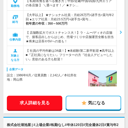
【 転勤有無を選べる働き方｜中部/近畿/中国/四国/九州エリア
の各店舗 】 ＼選べます！／ ★ナシ…
勤務地
【大卒以上】 ★ナショナル社員：月給26万円+諸手当+賞与年2
回 ●エリア社員：月給23.5万円+諸手当+賞与…
給与
初年度の年収：
350～500万円
【 店舗数拡大でポストチャンス大！】ラ・ムー/ディオの店舗
で、接客品出しからはじめ、売場づくりや店舗運営全般を担当
仕事内容
★将来は店長やSVへの道も！
【 社員の平均年齢は34歳！】■未経験/第二新卒歓迎 ■高卒以上
■『正社員になりたい』フリーターの方『社会人デビューした
対象と
い』意欲のある方も歓迎！
なる方
企業データ
設立：1986年6月／従業員数：2,142人／本社所在
地：岡山県
求人詳細を見る
気になる
株式会社湖池屋 | #上場企業#転勤なし#年休120日#完全週休2日#賞与年2