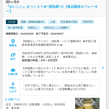
回5ヶ月分
『おいしい』をつくろう★"湖池屋"の【食品製造オペレータ
ー】
正社員
職種・業種未経験OK
上場
完全週休2日制
学歴不問
第二新卒歓迎
転勤なし
女性のおしごと掲載中
情報更新日：2026/05/29 終了予定日：2026/08/27
【転勤なし／マイカー・自転車・バイク通勤OK】 ★中部工場
岐阜県海津市南濃町庭田829-11 ■…
勤務地
月給20万3,600円~25万4,600円＋賞与年2回（実績5ヶ月） ★経
験、スキルを考慮し決定します。 ★残業代は…
給与
初年度の年収：
370～470万円
【未経験から安心スタート】★ポテトチップスなど食品・スナ
ック工場での製造オペレーションを担当★安くておいしい社食
仕事内容
を完備しています♪
「大手で安心して長く働きたい」「馴染みの土地で働きたい」
対象と
「とにかくお菓子が大好き」⇒志望動機はそれでOK♪
なる方
企業データ
設立：1985年1月／従業員数：1,015人／本社所在
地：東京都