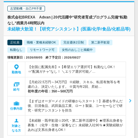
志望動機・自己PR不要
株式会社BREXA Advan | 20代活躍中*研究者育成プログラム完備*転勤
なし*残業月4時間以内
未経験大歓迎！【研究アシスタント】(医薬/化学/食品/化粧品等)
正社員
職種・業種未経験OK
完全週休2日制
第二新卒歓迎
転勤なし
リモートワーク可
女性のおしごと掲載中
情報更新日：2026/08/05 終了予定日：2026/08/27
【全国に配属先有】×【希望エリア選択可】転勤なしOK！
⇒”配属ガチャ”なし！ ＼エリア選択可能／…
勤務地
【月給22.5万円～34万円】 ※経験、スキル、転居有無等を考
慮の上、決定いたします。 ※賞与年2回、昇給…
給与
初年度の年収：
350～500万円
【まずはオーダーメイドの研修からスタート！】基礎を学んだ
後、日清食品、武田薬品工業、ロート製薬、コーセーなどで研
仕事内容
究・研究アシスタントを担当
【未経験・既卒歓迎☆20代・第二新卒活躍中】★理系出身者を
募集！（化学・生物・栄養など）未経験入社90％★実験経験が
対象と
あれば文系出身者もOK！
なる方