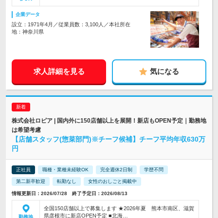
企業データ
設立：1971年4月／従業員数：3,100人／本社所在
地：神奈川県
求人詳細を見る
気になる
株式会社ロピア | 国内外に150店舗以上を展開！新店もOPEN予定｜勤務地
は希望考慮
【店舗スタッフ(惣菜部門)※チーフ候補】チーフ平均年収630万
円
正社員
職種・業種未経験OK
完全週休2日制
学歴不問
第二新卒歓迎
転勤なし
女性のおしごと掲載中
情報更新日：2026/07/28 終了予定日：2026/08/13
全国150店舗以上で募集します ★2026年夏 熊本市南区、滋賀
県彦根市に新店OPEN予定 ■北海…
勤務地