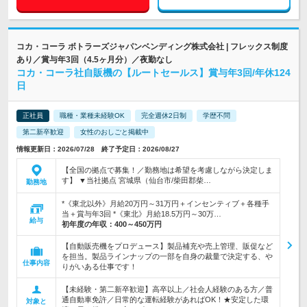
コカ・コーラ ボトラーズジャパンベンディング株式会社 | フレックス制度
あり／賞与年3回（4.5ヶ月分）／夜勤なし
コカ・コーラ社自販機の【ルートセールス】賞与年3回/年休124
日
正社員
職種・業種未経験OK
完全週休2日制
学歴不問
第二新卒歓迎
女性のおしごと掲載中
情報更新日：2026/07/28 終了予定日：2026/08/27
【全国の拠点で募集！／勤務地は希望を考慮しながら決定しま
す】 ▼当社拠点 宮城県（仙台市/柴田郡柴…
勤務地
*《東北以外》月給20万円～31万円＋インセンティブ＋各種手
当＋賞与年3回 *《東北》月給18.5万円～30万…
給与
初年度の年収：
400～450万円
【自動販売機をプロデュース】製品補充や売上管理、販促など
を担当。製品ラインナップの一部を自身の裁量で決定する、や
仕事内容
りがいある仕事です！
【未経験・第二新卒歓迎】高卒以上／社会人経験のある方／普
通自動車免許／日常的な運転経験があればOK！★安定した環
対象と