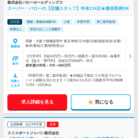
株式会社バローホールディングス
スーパー・バローの【店舗スタッフ】年休114日★連休取得OK
正社員
職種・業種未経験OK
上場
学歴不問
第二新卒歓迎
転勤なし
女性のおしごと掲載中
関東・大阪で積極採用中 東京/神奈川/大阪/京都/滋賀/奈良/兵庫/
岐阜/愛知/三重/静岡/富山/…
勤務地
【大学卒】 月給24万円～35万円＋残業代＋賞与年2回＋各種手
当 【短大・専門卒】 月給21万5000円～35万…
給与
初年度の年収：
378～500万円
《学歴不問／第二新卒歓迎》★34歳以下限定 ◎小売店でのアル
バイト経験を活かせます！◎賞与4.3カ月分 ◎残業月平均23時間
対象と
◎月9～10日休み
なる方
求人詳細を見る
気になる
志望動機・自己PR不要
スイスポートジャパン株式会社