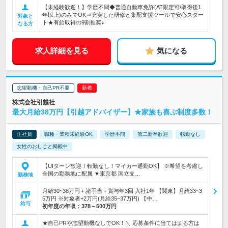
【未経験歓迎！】学歴不問◆普通自動車免許(AT限定可/取得後1
年以上)のみでOK⇒充実した研修と集配支援ツールで安心スター
対象と
ト★有給取得の9割推奨♪
なる方
求人詳細を見る
気になる
志望動機・自己PR不要
株式会社引越社
最大月給38万円【引越アドバイザー】★家族も喜ぶ制度多数！
正社員
職種・業種未経験OK
学歴不問
第二新卒歓迎
転勤なし
女性のおしごと掲載中
【UIターン歓迎！転勤なし！マイカー通勤OK】 ※希望を考慮し
全国の勤務地に配属 ▼東京都 国立支…
勤務地
月給30~38万円＋諸手当＋賞与年3回 入社1年 【関東】月給33~3
5万円 ※対象者+2万円(月給35~37万円) 【中…
給与
初年度の年収：
378～500万円
★自己PRや志望動機なしでOK！＼ 応募条件に当てはまる方は