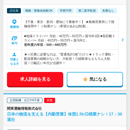
正社員
職種・業種未経験OK
学歴不問
第二新卒歓迎
転勤なし
【千葉・東京・新潟・愛知にて募集中！】 ★船橋営業所にて積
極採用中！ ☆転勤ナシ（希望があれば転勤…
勤務地
■地場ドライバー 月給：40万円～50万円＋賞与年2回 ■長距離ド
ライバー 月給：40万円～55万円＋賞与年2…
給与
初年度の年収：
500～680万円
★☆応募に必要なのは、”普通免許1枚”だけ☆★トラック運転・
配送業務の経験がない方、大歓迎！◎経験者ももちろん大歓
対象と
迎！◎幅広い年代が活躍中！
なる方
求人詳細を見る
気になる
志望動機・自己PR不要
関東運輸情報株式会社
日本の物流を支える【内勤営業】休憩1.5h◎残業ナシ！17：30
退社