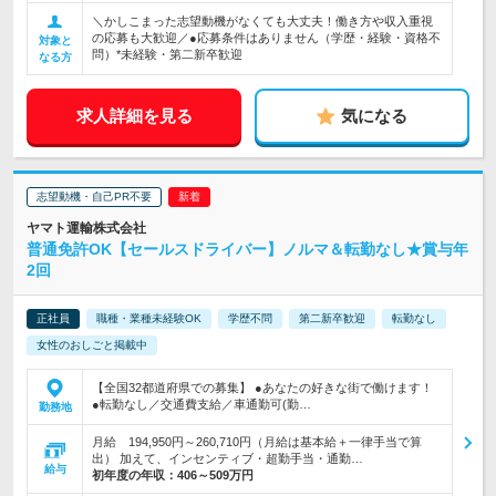
＼かしこまった志望動機がなくても大丈夫！働き方や収入重視
の応募も大歓迎／●応募条件はありません（学歴・経験・資格不
対象と
問）*未経験・第二新卒歓迎
なる方
求人詳細を見る
気になる
志望動機・自己PR不要
ヤマト運輸株式会社
普通免許OK【セールスドライバー】ノルマ＆転勤なし★賞与年
2回
正社員
職種・業種未経験OK
学歴不問
第二新卒歓迎
転勤なし
女性のおしごと掲載中
【全国32都道府県での募集】 ●あなたの好きな街で働けます！
●転勤なし／交通費支給／車通勤可(勤…
勤務地
月給 194,950円～260,710円（月給は基本給＋一律手当で算
出） 加えて、インセンティブ・超勤手当・通勤…
給与
初年度の年収：
406～509万円