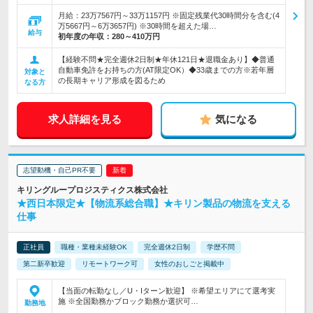
月給：23万7567円～33万1157円 ※固定残業代30時間分を含む(4
万5667円～6万3657円) ※30時間を超えた場…
給与
初年度の年収：
280～410万円
【経験不問★完全週休2日制★年休121日★退職金あり】◆普通
自動車免許をお持ちの方(AT限定OK）◆33歳までの方※若年層
対象と
の長期キャリア形成を図るため
なる方
求人詳細を見る
気になる
志望動機・自己PR不要
キリングループロジスティクス株式会社
★西日本限定★【物流系総合職】★キリン製品の物流を支える
仕事
正社員
職種・業種未経験OK
完全週休2日制
学歴不問
第二新卒歓迎
リモートワーク可
女性のおしごと掲載中
【当面の転勤なし／U・Iターン歓迎】 ※希望エリアにて選考実
施 ※全国勤務かブロック勤務か選択可…
勤務地