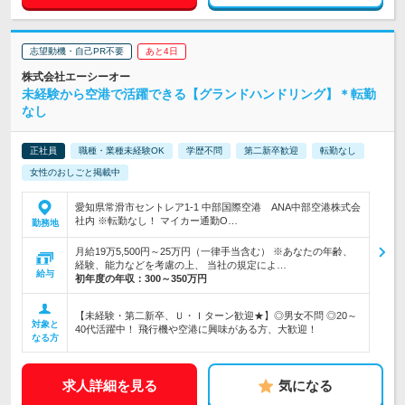
志望動機・自己PR不要
あと4日
株式会社エーシーオー
未経験から空港で活躍できる【グランドハンドリング】＊転勤
なし
正社員
職種・業種未経験OK
学歴不問
第二新卒歓迎
転勤なし
女性のおしごと掲載中
愛知県常滑市セントレア1-1 中部国際空港 ANA中部空港株式会
社内 ※転勤なし！ マイカー通勤O…
勤務地
月給19万5,500円～25万円（一律手当含む） ※あなたの年齢、
経験、能力などを考慮の上、 当社の規定によ…
給与
初年度の年収：
300～350万円
【未経験・第二新卒、Ｕ・Ｉターン歓迎★】◎男女不問 ◎20～
対象と
40代活躍中！ 飛行機や空港に興味がある方、大歓迎！
なる方
求人詳細を見る
気になる