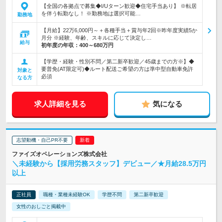
【全国の各拠点で募集◆I/Uターン歓迎◆住宅手当あり】 ※転居
を伴う転勤なし！ ※勤務地は選択可能…
勤務地
【月給】22万6,000円～＋各種手当＋賞与年2回※昨年度実績5か
月分 ※経験、年齢、スキルに応じて決定し…
給与
初年度の年収：
400～680万円
【学歴・経験・性別不問／第二新卒歓迎／45歳までの方※】◆
要普免(AT限定可)◆ルート配送ご希望の方は準中型自動車免許
対象と
必須
なる方
求人詳細を見る
気になる
志望動機・自己PR不要
ファイズオペレーションズ株式会社
＼未経験から【採用労務スタッフ】デビュー／★月給28.5万円
以上
正社員
職種・業種未経験OK
学歴不問
第二新卒歓迎
女性のおしごと掲載中