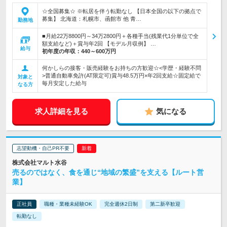
☆全国募集☆ ※転居を伴う転勤なし 【日本全国の以下の拠点で
募集】 北海道：札幌市、函館市 他 青…
勤務地
■月給22万8800円～34万2800円＋各種手当(残業代1分単位で全
額支給など)＋賞与年2回 【モデル月収例】 …
給与
初年度の年収：
440～600万円
何かしらの接客・販売経験をお持ちの方歓迎☆<学歴・経験不問
>普通自動車免許(AT限定可)賞与48.5万円×年2回支給☆固定給で
対象と
毎月安定した給与
なる方
求人詳細を見る
気になる
志望動機・自己PR不要
株式会社マルト水谷
売るのではなく、食を通じ“地域の繁盛”を支える【ルート営
業】
正社員
職種・業種未経験OK
完全週休2日制
第二新卒歓迎
転勤なし