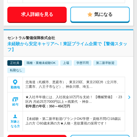
求人詳細を見る
気になる
セントラル警備保障株式会社
未経験から安定キャリアへ！東証プライム企業で【警備スタッ
フ】
正社員
職種・業種未経験OK
上場
学歴不問
第二新卒歓迎
転勤なし
北海道（札幌市、恵庭市）、東京23区、東京23区外（立川市、
三鷹市、八王子市など）、神奈川県、埼玉…
勤務地
★入社半年後には、入社祝金10万円を支給！ 【機械警備】 ・23
区内 月給25万7000円以上＋残業代 ・神奈…
給与
初年度の年収：
350～450万円
【未経験・第二新卒歓迎/ブランクOK/学歴・資格不問/◎18歳以
対象と
上の方 ◎60歳未満の方★人物・意欲重視の採用です！
なる方