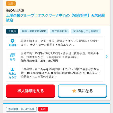
株式会社丸運
上場企業グループ！デスクワーク中心の【物流管理】★未経験
歓迎
正社員
職種・業種未経験OK
第二新卒歓迎
女性のおしごと掲載中
希望を踏まえ、東京・埼玉・愛知の各エリアで配属先を決定し
ます。 ★U・Iターン歓迎！ ■東京エリア…
勤務地
月給23万1,150円～36万9,150円＋諸手当（資格手当、時間外手
当、扶養手当など）＋賞与年2回 ※経験や能…
給与
初年度の年収：
350～600万円
【未経験・第二新卒を積極採用！】20代～30代の若手が多数活
躍中◆Excel操作スキル ◆普通自動者運転免許(AT可)◆高卒以上
対象と
◎男女ともに産育休実績あり
なる方
求人詳細を見る
気になる
志望動機・自己PR不要