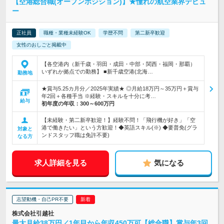
【空港総合職(オープンポジション)】★憧れの航空業界デビュ
ー
正社員
職種・業種未経験OK
学歴不問
第二新卒歓迎
女性のおしごと掲載中
【各空港内（新千歳・羽田・成田・中部・関西・福岡・那覇）
いずれか拠点での勤務】 ■新千歳空港(北海…
勤務地
★賞与5.25カ月分／2025年実績★ ◎月給18万円～35万円＋賞与
年2回＋各種手当 ※経験・スキルを十分に考…
給与
初年度の年収：
300～600万円
【未経験・第二新卒歓迎！】経験不問！「飛行機が好き」「空
港で働きたい」という方歓迎！◆英語スキル(※) ◆要普免(グラ
対象と
ンドスタッフ職は免許不要)
なる方
求人詳細を見る
気になる
志望動機・自己PR不要
株式会社引越社
最大月給38万円／1年目から年収450万可【総合職】賞与年3回