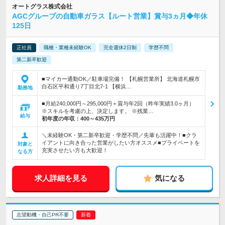
オートグラス株式会社
AGCグループの自動車ガラス【ルート営業】賞与3ヵ月◆年休
125日
正社員
職種・業種未経験OK
完全週休2日制
学歴不問
第二新卒歓迎
■マイカー通勤OK／駐車場完備！ 【札幌営業所】 北海道札幌市
白石区平和通り7丁目北7-1 【横浜…
勤務地
■月給240,000円～295,000円＋賞与年2回（昨年実績3.0ヶ月）
※スキルを考慮の上、決定します。 ※残業…
給与
初年度の年収：
400～435万円
＼未経験OK・第二新卒歓迎・学歴不問／先輩も活躍中！■クラ
イアントに向き合った営業がしたい方オススメ■プライベートを
対象と
充実させたい方も大歓迎！
なる方
求人詳細を見る
気になる
志望動機・自己PR不要