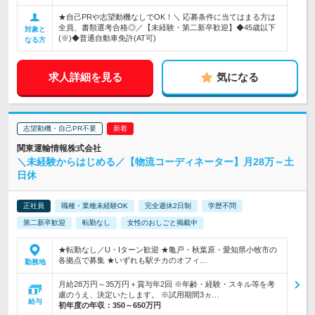
★自己PRや志望動機なしでOK！＼ 応募条件に当てはまる方は
全員、書類選考合格◎／【未経験・第二新卒歓迎】◆45歳以下
対象と
(※)◆普通自動車免許(AT可)
なる方
求人詳細を見る
気になる
志望動機・自己PR不要
関東運輸情報株式会社
＼未経験からはじめる／【物流コーディネーター】月28万～土
日休
正社員
職種・業種未経験OK
完全週休2日制
学歴不問
第二新卒歓迎
転勤なし
女性のおしごと掲載中
★転勤なし／U・Iターン歓迎 ★亀戸・秋葉原・愛知県小牧市の
各拠点で募集 ★いずれも駅チカのオフィ…
勤務地
月給28万円～35万円＋賞与年2回 ※年齢・経験・スキル等を考
慮のうえ、決定いたします。 ※試用期間3ヵ…
給与
初年度の年収：
350～650万円