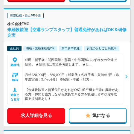
志望動機・自己PR不要
株式会社FMG
未経験歓迎【空港ランプスタッフ】普通免許があればOK＆研修
充実
正社員
職種・業種未経験OK
第二新卒歓迎
女性のおしごと掲載中
成田・新千歳・関西国際・那覇・中部国際のいずれかの空港で
勤務。 ★勤務地は希望を考慮します。 ★U…
勤務地
月給220,000円～350,000円＋残業代＋各種手当＋賞与年2回（昨
年度実績：2.7ヶ月分） ※経験・年齢・能力…
給与
【未経験歓迎／普通免許があればOK】航空機や空港に興味があ
る方・仲間と協力しながら成長できる方を歓迎します◎資格取
対象と
得支援制度あり！
なる方
求人詳細を見る
気になる