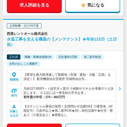
求人詳細を見る
気になる
志望動機・自己PR不要
西尾レントオール株式会社
水道工事を支える機器の【メンテナンス】★年休122日（土日
祝）
正社員
職種・業種未経験OK
完全週休2日制
第二新卒歓迎
女性のおしごと掲載中
【希望を最大限考慮して勤務地（宮城・愛知・大阪・広島）を
決定！】 配管機器仙台営業所 宮城県仙台市…
勤務地
月給227,800円～＋諸手当＋賞与 ※経験やスキルを考慮のうえ決
定します。 ※上記には一律支給の手当を含…
給与
初年度の年収：
370～460万円
【ポテンシャル重視の採用！文理問わず活躍OK】◎要普免（AT
限定可）◎高卒以上★第二新卒OK★20～30代活躍中★社宅・寮
対象と
あり（※規定あり）★夜勤なし
なる方