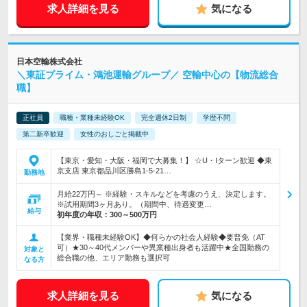
求人詳細を見る
気になる
日本空輸株式会社
＼東証プライム・鴻池運輸グループ／ 空輸中心の【物流総合
職】
正社員
職種・業種未経験OK
完全週休2日制
学歴不問
第二新卒歓迎
女性のおしごと掲載中
【東京・愛知・大阪・福岡で大募集！】 ☆U・Iターン歓迎 ◆東
京支店 東京都品川区勝島1-5-21…
勤務地
月給22万円～ ※経験・スキルなどを考慮のうえ、決定します。
※試用期間3ヶ月あり。（期間中、待遇変更…
給与
初年度の年収：
300～500万円
【業界・職種未経験OK】◆何らかの社会人経験◆要普免（AT
可）★30～40代メンバーや異業種出身者も活躍中★全国勤務の
対象と
総合職の他、エリア勤務も選択可
なる方
求人詳細を見る
気になる