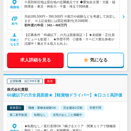
※原則初任地は居住地の近隣拠点です ◆愛知名古屋・大阪・福
岡博多・東京・神奈川・千葉・埼玉で同時募…
勤務地
月給285,500円～390,500円 ※能力や経験などを考慮して決定し
ます。 ※上記金額には固定残業代(月25時間…
給与
初年度の年収：
342～468万円
【応募条件「45歳以下」の方は面接保証！】★未経験・正社員
デビューも歓迎！ ★学歴不問 ◎接客・サービス業出身者が
対象と
活躍中！働き方＆収入も向上♪
なる方
求人詳細を見る
気になる
志望動機・自己PR不要
株式会社貴順
60歳以下の方全員面接★【軽貨物ドライバー】★口コミ高評価
業務委託
職種・業種未経験OK
完全週休2日制
学歴不問
第二新卒歓迎
転勤なし
女性のおしごと掲載中
★転勤なし／直行直帰OK └稼げるエリア・関東エリアで積極採
用中！ └引っ越し代・初期費用・家賃な…