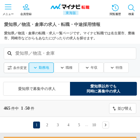
東海版
メニュー
会員登録
閲覧履歴
検索
愛知県／物流・倉庫の求人・転職・中途採用情報
愛知県／物流・倉庫の転職・求人一覧ページです。マイナビ転職では名古屋市、豊橋
市、岡崎市などからもあなたにぴったりの求人を探せます。
愛知県／物流・倉庫
勤務地
職種
年収
特徴
条件変更
愛知県
以外でも
愛知県
で募集中の求人
同時に募集中の求人
465
1
50
件中
-
件
並び替え
1
2
3
4
5
10
…