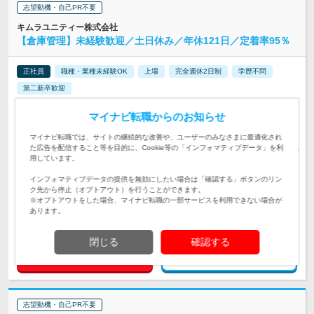
志望動機・自己PR不要
キムラユニティー株式会社
【倉庫管理】未経験歓迎／土日休み／年休121日／定着率95％
正社員
職種・業種未経験OK
上場
完全週休2日制
学歴不問
第二新卒歓迎
【希望エリアで勤務スタート／マイカー通勤OK（駐車場完
マイナビ転職からのお知らせ
備）】 ★初任地は希望勤務地または居住地を最…
勤務地
マイナビ転職では、サイトの継続的な改善や、ユーザーのみなさまに最適化され
た広告を配信すること等を目的に、Cookie等の「インフォマティブデータ」を利
■月給24万3,000円以上＋各種手当＋賞与年2回（昨年度実績4.97
用しています。
ヵ月分） ※経験・年齢を考慮して決定いた…
給与
初年度の年収：
457～572万円
インフォマティブデータの提供を無効にしたい場合は「確認する」ボタンのリン
ク先から停止（オプトアウト）を行うことができます。
【経験・学歴不問／第二新卒歓迎】人柄重視の採用◇要普免（A
※オプトアウトをした場合、マイナビ転職の一部サービスを利用できない場合が
T可）◇早期のキャリアアップも可能◇安定企業で自分を成長さ
対象と
あります。
せたい方を歓迎！
なる方
閉じる
確認する
求人詳細を見る
気になる
志望動機・自己PR不要