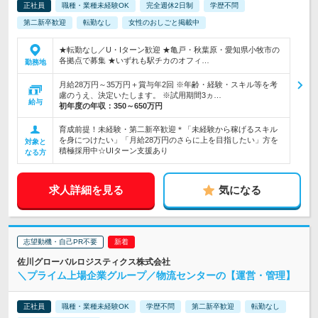
正社員
職種・業種未経験OK
完全週休2日制
学歴不問
第二新卒歓迎
転勤なし
女性のおしごと掲載中
★転勤なし／U・Iターン歓迎 ★亀戸・秋葉原・愛知県小牧市の
各拠点で募集 ★いずれも駅チカのオフィ…
勤務地
月給28万円～35万円＋賞与年2回 ※年齢・経験・スキル等を考
慮のうえ、決定いたします。 ※試用期間3ヵ…
給与
初年度の年収：
350～650万円
育成前提！未経験・第二新卒歓迎＊「未経験から稼げるスキル
を身につけたい」「月給28万円のさらに上を目指したい」方を
対象と
積極採用中☆UIターン支援あり
なる方
求人詳細を見る
気になる
志望動機・自己PR不要
佐川グローバルロジスティクス株式会社
＼プライム上場企業グループ／物流センターの【運営・管理】
正社員
職種・業種未経験OK
学歴不問
第二新卒歓迎
転勤なし