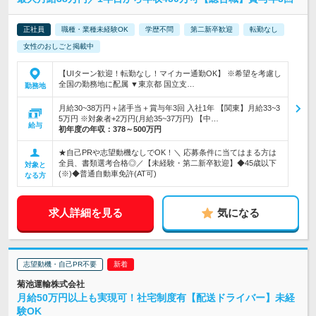
正社員
職種・業種未経験OK
学歴不問
第二新卒歓迎
転勤なし
女性のおしごと掲載中
【UIターン歓迎！転勤なし！マイカー通勤OK】 ※希望を考慮し
全国の勤務地に配属 ▼東京都 国立支…
勤務地
月給30~38万円＋諸手当＋賞与年3回 入社1年 【関東】月給33~3
5万円 ※対象者+2万円(月給35~37万円) 【中…
給与
初年度の年収：
378～500万円
★自己PRや志望動機なしでOK！＼ 応募条件に当てはまる方は
全員、書類選考合格◎／【未経験・第二新卒歓迎】◆45歳以下
対象と
(※)◆普通自動車免許(AT可)
なる方
求人詳細を見る
気になる
志望動機・自己PR不要
菊池運輸株式会社
月給50万円以上も実現可！社宅制度有【配送ドライバー】未経
験OK