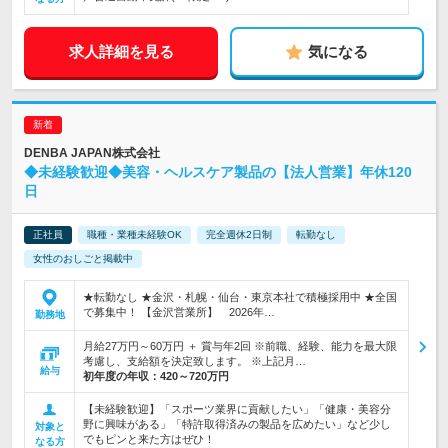
求人詳細を見る
気になる
DENBA JAPAN株式会社
◆未経験歓迎◆美容・ヘルスケア製品の【法人営業】年休120
日
正社員
職種・業種未経験OK
完全週休2日制
転勤なし
女性のおしごと掲載中
★転勤なし ★金沢・札幌・仙台・東京本社で積極採用中 ★全国
で募集中！ 【金沢営業所】 2026年…
勤務地
月給27万円～60万円 ＋ 賞与年2回 ※前職、経験、能力を最大限
考慮し、支給額を決定致します。 ※上記月…
給与
初年度の年収：
420～720万円
【未経験歓迎】「スポーツ業界に貢献したい」「健康・美容分
野に興味がある」「特許取得済みの製品を広めたい」など少し
対象と
でもピンと来た方はぜひ！
なる方