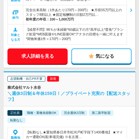
勤務地
完全出来高制（1件あたり170円～200円） ★月収55万円以上の
スタッフ8割以上 ★固定報酬制の日額2万円以…
給与
初年度の年収：
100～1,000万円
【経歴不問】98％が未経験*60歳以下の方*高卒以上*普免*ブラン
ク歓迎*WEB面接やLINE面接OK*アナタの目標を一緒に叶えます
対象と
*荷物単価1件＝170円～200円
なる方
求人詳細を見る
気になる
志望動機・自己PR不要
株式会社マルト水谷
＼週休3日制＆年休159日！／プライベート充実の【配送スタッ
フ】
正社員
職種・業種未経験OK
完全週休2日制
第二新卒歓迎
転勤なし
【転勤なし★愛知県春日井市松河戸町字段下1400番地】 ★マイ
カー通勤OK(駐車場完備) ※名古屋…
勤務地