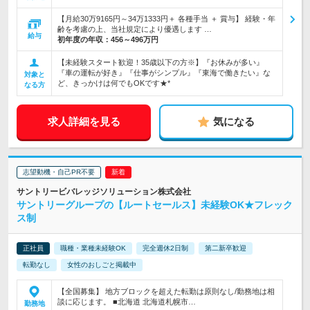
【月給30万9165円～34万1333円＋ 各種手当 ＋ 賞与】 経験・年
齢を考慮の上、当社規定により優遇します …
給与
初年度の年収：
456～496万円
【未経験スタート歓迎！35歳以下の方※】『お休みが多い』
『車の運転が好き』『仕事がシンプル』『東海で働きたい』な
対象と
ど、きっかけは何でもOKです★*
なる方
求人詳細を見る
気になる
志望動機・自己PR不要
サントリービバレッジソリューション株式会社
サントリーグループの【ルートセールス】未経験OK★フレック
ス制
正社員
職種・業種未経験OK
完全週休2日制
第二新卒歓迎
転勤なし
女性のおしごと掲載中
【全国募集】 地方ブロックを超えた転勤は原則なし/勤務地は相
談に応じます。 ■北海道 北海道札幌市…
勤務地