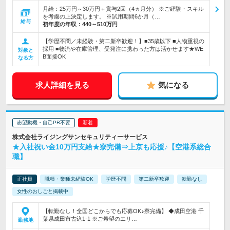
月給：25万円～30万円＋賞与2回（4ヵ月分） ※ご経験・スキル
を考慮の上決定します。 ※試用期間6か月（…
給与
初年度の年収：
440～510万円
【学歴不問／未経験・第二新卒歓迎！】■35歳以下 ■人物重視の
採用 ■物流や在庫管理、受発注に携わった方は活かせます★WE
対象と
B面接OK
なる方
求人詳細を見る
気になる
志望動機・自己PR不要
株式会社ライジングサンセキュリティーサービス
★入社祝い金10万円支給★寮完備⇒上京も応援♪【空港系総合
職】
正社員
職種・業種未経験OK
学歴不問
第二新卒歓迎
転勤なし
女性のおしごと掲載中
【転勤なし！全国どこからでも応募OK♪寮完備】 ◆成田空港 千
葉県成田市古込1-1 ※ご希望のエリ…
勤務地