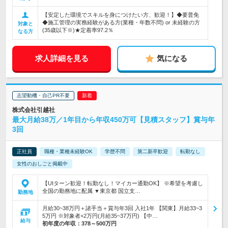
【安定した環境でスキルを身につけたい方、歓迎！】◆要普免
◆施工管理の実務経験がある方(業種・年数不問) or 未経験の方
対象と
(35歳以下※)★定着率97.2％
なる方
求人詳細を見る
気になる
志望動機・自己PR不要
株式会社引越社
最大月給38万／1年目から年収450万可【見積スタッフ】賞与年
3回
正社員
職種・業種未経験OK
学歴不問
第二新卒歓迎
転勤なし
女性のおしごと掲載中
【UIターン歓迎！転勤なし！マイカー通勤OK】 ※希望を考慮し
全国の勤務地に配属 ▼東京都 国立支…
勤務地
月給30~38万円＋諸手当＋賞与年3回 入社1年 【関東】月給33~3
5万円 ※対象者+2万円(月給35~37万円) 【中…
給与
初年度の年収：
378～500万円