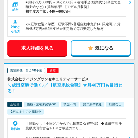
■月給22万8800円～34万2800円＋各種手当(残業代1分単位で全
額支給など)＋賞与年2回 【モデル月収例】 …
給与
初年度の年収：
440～600万円
<未経験歓迎／学歴・経験不問>普通自動車免許(AT限定可)☆賞
対象と
与48.5万円×年2回支給☆固定給で毎月安定した給与
なる方
求人詳細を見る
気になる
志望動機・自己PR不要
株式会社ライジングサンセキュリティーサービス
＼成田空港で働く♪／【航空系総合職】★月40万円も目指せ
る！
正社員
職種・業種未経験OK
学歴不問
第二新卒歓迎
転勤なし
女性のおしごと掲載中
【転勤なし！全国どこからでも応募OK♪寮完備】 ◆成田空港 千
葉県成田市古込1-1 ※ご希望のエリ…
勤務地