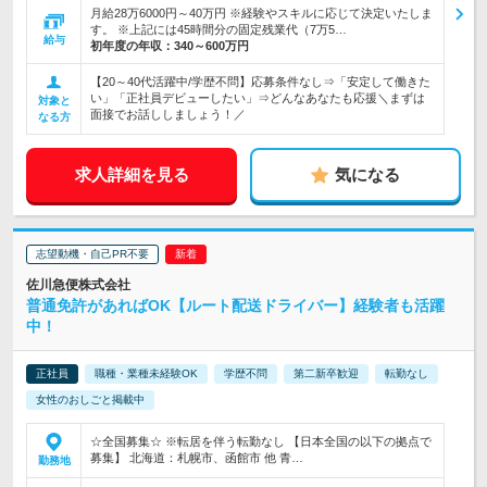
月給28万6000円～40万円 ※経験やスキルに応じて決定いたしま
す。 ※上記には45時間分の固定残業代（7万5…
給与
初年度の年収：
340～600万円
【20～40代活躍中/学歴不問】応募条件なし⇒「安定して働きた
い」「正社員デビューしたい」⇒どんなあなたも応援＼まずは
対象と
面接でお話ししましょう！／
なる方
求人詳細を見る
気になる
志望動機・自己PR不要
佐川急便株式会社
普通免許があればOK【ルート配送ドライバー】経験者も活躍
中！
正社員
職種・業種未経験OK
学歴不問
第二新卒歓迎
転勤なし
女性のおしごと掲載中
☆全国募集☆ ※転居を伴う転勤なし 【日本全国の以下の拠点で
募集】 北海道：札幌市、函館市 他 青…
勤務地