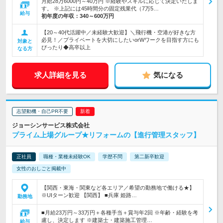
月給28万6000円～40万円 ※経験やスキルに応じて決定いたしま
す。 ※上記には45時間分の固定残業代（7万5…
給与
初年度の年収：
340～600万円
【20～40代活躍中／未経験大歓迎】＼飛行機・空港が好きな方
必見！／プライベートを大切にしたいorWワークを目指す方にも
対象と
ぴったり◆高卒以上
なる方
求人詳細を見る
気になる
志望動機・自己PR不要
ジョーシンサービス株式会社
プライム上場グループ★リフォームの【進行管理スタッフ】
正社員
職種・業種未経験OK
学歴不問
第二新卒歓迎
女性のおしごと掲載中
【関西・東海・関東など各エリア／希望の勤務地で働ける★】
※UIターン歓迎 【関西】 ■兵庫 姫路…
勤務地
■月給23万円～33万円＋各種手当＋賞与年2回 ※年齢・経験を考
慮し、決定します ※建築士・建築施工管理…
給与