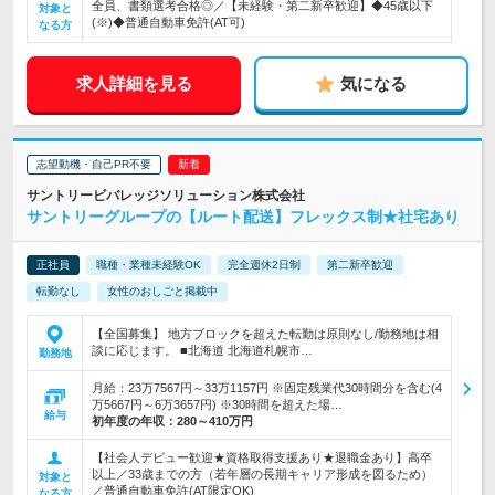
全員、書類選考合格◎／【未経験・第二新卒歓迎】◆45歳以下
対象と
(※)◆普通自動車免許(AT可)
なる方
求人詳細を見る
気になる
志望動機・自己PR不要
サントリービバレッジソリューション株式会社
サントリーグループの【ルート配送】フレックス制★社宅あり
正社員
職種・業種未経験OK
完全週休2日制
第二新卒歓迎
転勤なし
女性のおしごと掲載中
【全国募集】 地方ブロックを超えた転勤は原則なし/勤務地は相
談に応じます。 ■北海道 北海道札幌市…
勤務地
月給：23万7567円～33万1157円 ※固定残業代30時間分を含む(4
万5667円～6万3657円) ※30時間を超えた場…
給与
初年度の年収：
280～410万円
【社会人デビュー歓迎★資格取得支援あり★退職金あり】高卒
以上／33歳までの方（若年層の長期キャリア形成を図るため）
対象と
／普通自動車免許(AT限定OK)
なる方