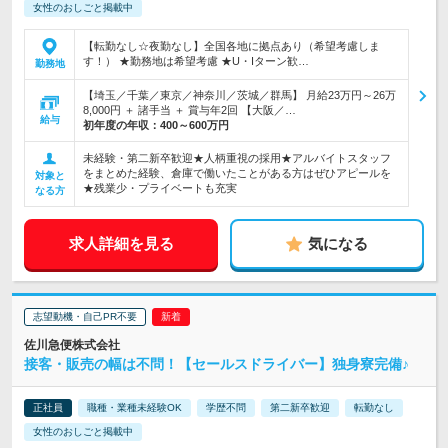
女性のおしごと掲載中
【転勤なし☆夜勤なし】全国各地に拠点あり（希望考慮しま
す！） ★勤務地は希望考慮 ★U・Iターン歓…
勤務地
【埼玉／千葉／東京／神奈川／茨城／群馬】 月給23万円～26万
8,000円 ＋ 諸手当 ＋ 賞与年2回 【大阪／…
給与
初年度の年収：
400～600万円
未経験・第二新卒歓迎★人柄重視の採用★アルバイトスタッフ
をまとめた経験、倉庫で働いたことがある方はぜひアピールを
対象と
★残業少・プライベートも充実
なる方
求人詳細を見る
気になる
志望動機・自己PR不要
佐川急便株式会社
接客・販売の幅は不問！【セールスドライバー】独身寮完備♪
正社員
職種・業種未経験OK
学歴不問
第二新卒歓迎
転勤なし
女性のおしごと掲載中