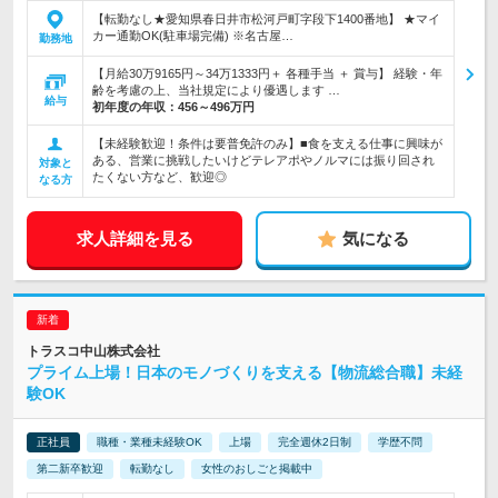
【転勤なし★愛知県春日井市松河戸町字段下1400番地】 ★マイ
カー通勤OK(駐車場完備) ※名古屋…
勤務地
【月給30万9165円～34万1333円＋ 各種手当 ＋ 賞与】 経験・年
齢を考慮の上、当社規定により優遇します …
給与
初年度の年収：
456～496万円
【未経験歓迎！条件は要普免許のみ】■食を支える仕事に興味が
ある、営業に挑戦したいけどテレアポやノルマには振り回され
対象と
たくない方など、歓迎◎
なる方
求人詳細を見る
気になる
トラスコ中山株式会社
プライム上場！日本のモノづくりを支える【物流総合職】未経
験OK
正社員
職種・業種未経験OK
上場
完全週休2日制
学歴不問
第二新卒歓迎
転勤なし
女性のおしごと掲載中