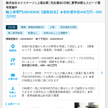
株式会社ネクステージ | 上場企業│完全週休2日制│夏季休暇もスピード選
考実施中
輸入車専門UNIVERSE【接客担当】★初年度年収448万円～550
万円可
正社員
職種・業種未経験OK
上場
完全週休2日制
第二新卒歓迎
転勤なし
女性のおしごと掲載中
情報更新日：2026/08/07 終了予定日：2026/09/10
全国の各店舗から本人の希望を考慮して決定します。 【募集
エリア】 北海道／青森県／宮城県／山形県／…
勤務地
月給320,000円～644,000円 ★給与のベースアップ(1.6万円)を
行いました！ ※前職・経験等を考慮し決定し…
給与
初年度の年収：
448～901万円
【ベンツ、BMW、アウディなどの輸入車をご提案】輸入車専
門店UNIVERSEにてお客様への提案業務をお任せします ★車
仕事内容
の知識は入社後に身に付きます
◎転職で一気に年収500万円台に乗せたい方 ◎誠実さを大切に
できる方 ◎高卒以上 ◎要普通自動車免許（AT限定可）★営
対象と
業・業界経験者は給与面で優遇
なる方
企業データ