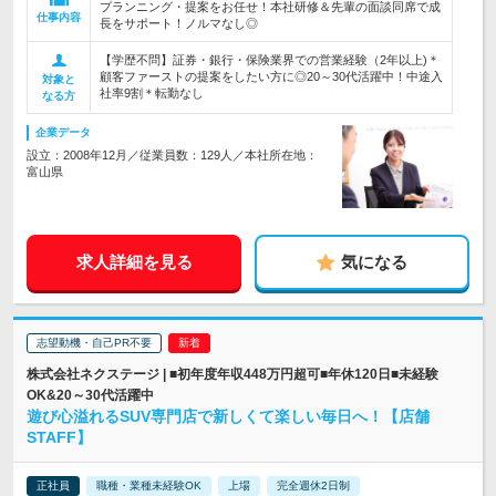
プランニング・提案をお任せ！本社研修＆先輩の面談同席で成
仕事内容
長をサポート！ノルマなし◎
【学歴不問】証券・銀行・保険業界での営業経験（2年以上)＊
顧客ファーストの提案をしたい方に◎20～30代活躍中！中途入
対象と
社率9割＊転勤なし
なる方
企業データ
設立：2008年12月／従業員数：129人／本社所在地：
富山県
求人詳細を見る
気になる
志望動機・自己PR不要
株式会社ネクステージ | ■初年度年収448万円超可■年休120日■未経験
OK&20～30代活躍中
遊び心溢れるSUV専門店で新しくて楽しい毎日へ！【店舗
STAFF】
正社員
職種・業種未経験OK
上場
完全週休2日制