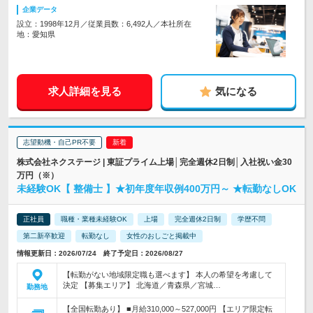
企業データ
設立：1998年12月／従業員数：6,492人／本社所在
地：愛知県
求人詳細を見る
気になる
志望動機・自己PR不要
株式会社ネクステージ | 東証プライム上場│完全週休2日制│入社祝い金30
万円（※）
未経験OK【 整備士 】★初年度年収例400万円～ ★転勤なしOK
正社員
職種・業種未経験OK
上場
完全週休2日制
学歴不問
第二新卒歓迎
転勤なし
女性のおしごと掲載中
情報更新日：2026/07/24 終了予定日：2026/08/27
【転勤がない地域限定職も選べます】 本人の希望を考慮して
決定 【募集エリア】 北海道／青森県／宮城…
勤務地
【全国転勤あり】 ■月給310,000～527,000円 【エリア限定転