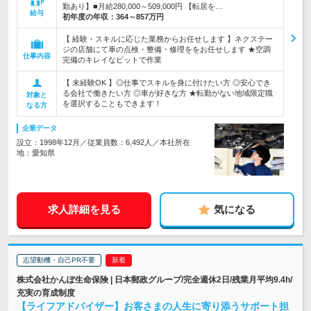
勤あり】■月給280,000～509,000円 【転居を…
給与
初年度の年収：
364～857万円
【 経験・スキルに応じた業務からお任せします 】ネクステー
ジの店舗にて車の点検・整備・修理ををお任せします ★空調
仕事内容
完備のキレイなピットで作業
【 未経験OK 】◎仕事でスキルを身に付けたい方 ◎安心でき
る会社で働きたい方 ◎車が好きな方 ★転勤がない地域限定職
対象と
を選択することもできます！
なる方
企業データ
設立：1998年12月／従業員数：6,492人／本社所在
地：愛知県
求人詳細を見る
気になる
志望動機・自己PR不要
株式会社かんぽ生命保険 | 日本郵政グループ/完全週休2日/残業月平均9.4h/
充実の育成制度
【ライフアドバイザー】お客さまの人生に寄り添うサポート担