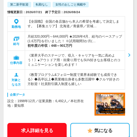
第二新卒歓迎
転勤なし
女性のおしごと掲載中
情報更新日：2026/07/21 終了予定日：2026/08/24
【全国職】 全国の各店舗から本人の希望を考慮して決定しま
す。 【募集エリア】 北海道／青森県／宮城…
勤務地
月給320,000円～644,000円 ★2026年4月、給与のベースアップ
(1.6万円)を行いました！ ※試用期間3か月(…
給与
初年度の年収：
448～901万円
《業界大手のステージで、収入・キャリアを一気に高めよ
う！》●アウトドア用・街乗り用でもSUV好きなお客様とのコ
仕事内容
ミュニケーションを楽しめます！
《教育プログラム&フォロー制度で業界未経験でも成長でき
る》◆高卒以上◆異業種出身者も多数活躍中 ◆クルマ好きの
対象と
方歓迎！社員割引購入制度も嬉しい
なる方
企業データ
設立：1998年12月／従業員数：6,492人／本社所在
地：愛知県
求人詳細を見る
気になる