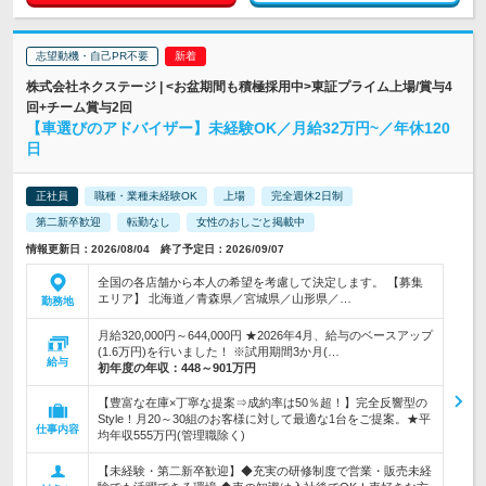
志望動機・自己PR不要
株式会社ネクステージ | <お盆期間も積極採用中>東証プライム上場/賞与4
回+チーム賞与2回
【車選びのアドバイザー】未経験OK／月給32万円~／年休120
日
正社員
職種・業種未経験OK
上場
完全週休2日制
第二新卒歓迎
転勤なし
女性のおしごと掲載中
情報更新日：2026/08/04 終了予定日：2026/09/07
全国の各店舗から本人の希望を考慮して決定します。 【募集
エリア】 北海道／青森県／宮城県／山形県／…
勤務地
月給320,000円～644,000円 ★2026年4月、給与のベースアップ
(1.6万円)を行いました！ ※試用期間3か月(…
給与
初年度の年収：
448～901万円
【豊富な在庫×丁寧な提案⇒成約率は50％超！】完全反響型の
Style！月20～30組のお客様に対して最適な1台をご提案。★平
仕事内容
均年収555万円(管理職除く)
【未経験・第二新卒歓迎】◆充実の研修制度で営業・販売未経