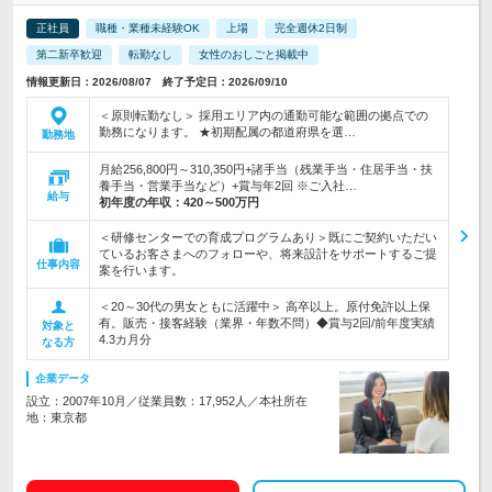
正社員
職種・業種未経験OK
上場
完全週休2日制
第二新卒歓迎
転勤なし
女性のおしごと掲載中
情報更新日：2026/08/07 終了予定日：2026/09/10
＜原則転勤なし＞ 採用エリア内の通勤可能な範囲の拠点での
勤務になります。 ★初期配属の都道府県を選…
勤務地
月給256,800円～310,350円+諸手当（残業手当・住居手当・扶
養手当・営業手当など）+賞与年2回 ※ご入社…
給与
初年度の年収：
420～500万円
＜研修センターでの育成プログラムあり＞既にご契約いただい
ているお客さまへのフォローや、将来設計をサポートするご提
仕事内容
案を行います。
＜20～30代の男女ともに活躍中＞ 高卒以上。原付免許以上保
有。販売・接客経験（業界・年数不問）◆賞与2回/前年度実績
対象と
4.3カ月分
なる方
企業データ
設立：2007年10月／従業員数：17,952人／本社所在
地：東京都