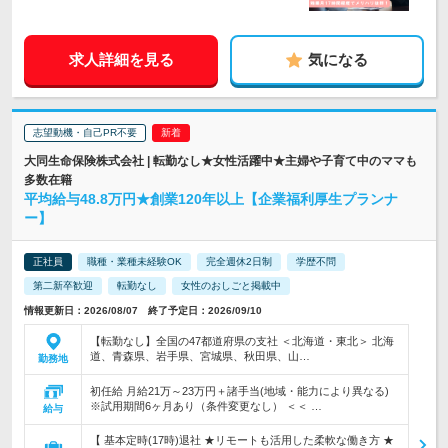
求人詳細を見る
気になる
志望動機・自己PR不要
大同生命保険株式会社 | 転勤なし★女性活躍中★主婦や子育て中のママも
多数在籍
平均給与48.8万円★創業120年以上【企業福利厚生プランナ
ー】
正社員
職種・業種未経験OK
完全週休2日制
学歴不問
第二新卒歓迎
転勤なし
女性のおしごと掲載中
情報更新日：2026/08/07 終了予定日：2026/09/10
【転勤なし】全国の47都道府県の支社 ＜北海道・東北＞ 北海
道、青森県、岩手県、宮城県、秋田県、山…
勤務地
初任給 月給21万～23万円＋諸手当(地域・能力により異なる)
※試用期間6ヶ月あり（条件変更なし） ＜＜ …
給与
【 基本定時(17時)退社 ★リモートも活用した柔軟な働き方 ★