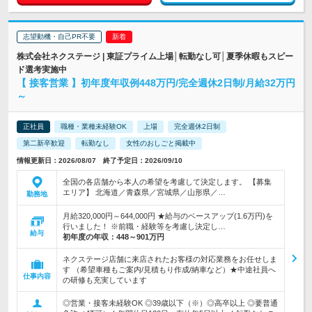
志望動機・自己PR不要
株式会社ネクステージ | 東証プライム上場│転勤なし可│夏季休暇もスピー
ド選考実施中
【 接客営業 】初年度年収例448万円/完全週休2日制/月給32万円
～
正社員
職種・業種未経験OK
上場
完全週休2日制
第二新卒歓迎
転勤なし
女性のおしごと掲載中
情報更新日：2026/08/07 終了予定日：2026/09/10
全国の各店舗から本人の希望を考慮して決定します。 【募集
エリア】 北海道／青森県／宮城県／山形県／…
勤務地
月給320,000円～644,000円 ★給与のベースアップ(1.6万円)を
行いました！ ※前職・経験等を考慮し決定し…
給与
初年度の年収：
448～901万円
ネクステージ店舗に来店されたお客様の対応業務をお任せしま
す （希望車種もご案内/見積もり作成/納車など）★中途社員へ
仕事内容
の研修も充実しています
◎営業・接客未経験OK ◎39歳以下（※）◎高卒以上 ◎要普通