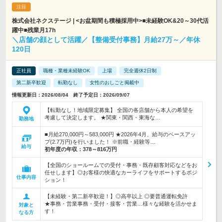
株式会社ネクステージ | <お盆期間も積極採用中>■未経験OK&20～30代活
躍中■残業月17h
＼店舗の顔として活躍／【整備受付事務】月給27万～／年休
120日
正社員
職種・業種未経験OK
上場
完全週休2日制
第二新卒歓迎
転勤なし
女性のおしごと掲載中
情報更新日：2026/08/04 終了予定日：2026/09/07
【転勤なし！地域限定募集】 全国の各店舗から本人の希望を
考慮して決定します。 ★関東・関西・東海な…
勤務地
■月給270,000円～583,000円 ★2026年4月、給与のベースアッ
プ(2.7万円)を行いました！ ※前職・経験等…
給与
初年度の年収：
378～816万円
【全国のショールームでの受付・事務・既存顧客対応などをお
任せします】◎お客様の快適なカーライフをサポートするポジ
仕事内容
ション！
【未経験・第二新卒歓迎！】◎高卒以上 ◎要普通運転免許
★事務・営業事務・受付・接客・営業…様々な経験を活かせま
対象と
す！
なる方