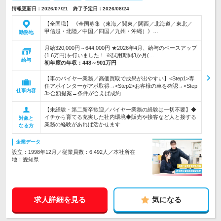
情報更新日：2026/07/21 終了予定日：2026/08/24
【全国職】 《全国募集（東海／関東／関西／北海道／東北／
甲信越・北陸／中国／四国／九州・沖縄）》…
勤務地
月給320,000円～644,000円 ★2026年4月、給与のベースアップ
(1.6万円)を行いました！ ※試用期間3か月(…
給与
初年度の年収：
448～901万円
【車のバイヤー業務／高価買取で成果が出やすい】<Step1>専
任アポインターがアポ取得→<Step2>お客様の車を確認→<Step
仕事内容
3>金額提案→条件が合えば成約
【未経験・第二新卒歓迎／バイヤー業務の経験は一切不要】◆
イチから育てる充実した社内環境◆販売や接客など人と接する
対象と
業務の経験があれば活かせます
なる方
企業データ
設立：1998年12月／従業員数：6,492人／本社所在
地：愛知県
求人詳細を見る
気になる