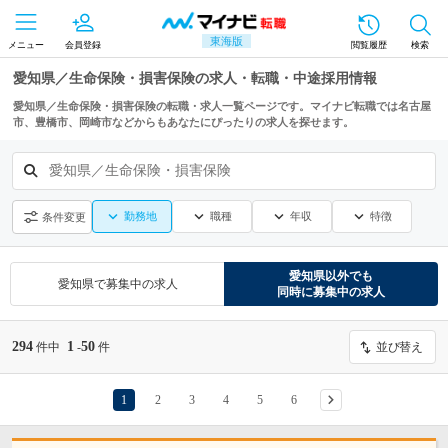
東海版
メニュー
会員登録
閲覧履歴
検索
愛知県／生命保険・損害保険の求人・転職・中途採用情報
愛知県／生命保険・損害保険の転職・求人一覧ページです。マイナビ転職では名古屋
市、豊橋市、岡崎市などからもあなたにぴったりの求人を探せます。
愛知県／生命保険・損害保険
勤務地
職種
年収
特徴
条件変更
愛知県
以外でも
愛知県
で募集中の求人
同時に募集中の求人
294
1
50
件中
-
件
並び替え
1
2
3
4
5
6