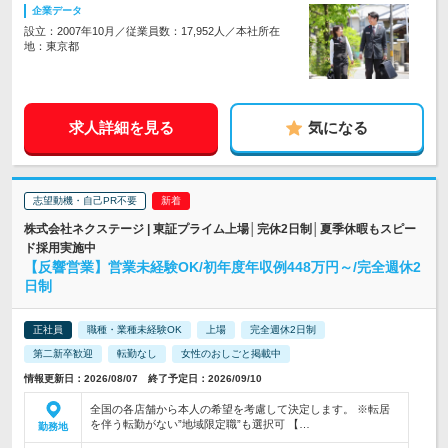
企業データ
設立：2007年10月／従業員数：17,952人／本社所在
地：東京都
求人詳細を見る
気になる
志望動機・自己PR不要
株式会社ネクステージ | 東証プライム上場│完休2日制│夏季休暇もスピー
ド採用実施中
【反響営業】営業未経験OK/初年度年収例448万円～/完全週休2
日制
正社員
職種・業種未経験OK
上場
完全週休2日制
第二新卒歓迎
転勤なし
女性のおしごと掲載中
情報更新日：2026/08/07 終了予定日：2026/09/10
全国の各店舗から本人の希望を考慮して決定します。 ※転居
を伴う転勤がない”地域限定職”も選択可 【…
勤務地