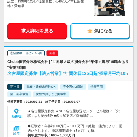
設立：1998年12月／従業員数：6,492人／本社所在
地：愛知県
求人詳細を見る
気になる
志望動機・自己PR不要
Chubb損害保険株式会社 | *世界最大級の損保会社*年俸＋賞与*退職金あり
*実働7時間
名古屋限定募集【法人営業】*年間休日125日超*残業月平均10h
正社員
職種・業種未経験OK
完全週休2日制
学歴不問
第二新卒歓迎
女性のおしごと掲載中
情報更新日：2026/07/21 終了予定日：2026/09/07
★名古屋限定募集 ★NHK名古屋放送センタービル勤務／「栄
駅」より徒歩5分 ■名古屋支店／愛知県名…
勤務地
◆経験者：年俸制600万円～1000万円 ※経験・能力により、優
遇いたします。 ※試用期間中（3ヵ月）も待…
給与
初年度の年収：
600～1,000万円