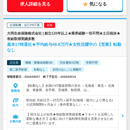
求人詳細を見る
気になる
志望動機・自己PR不要
大同生命保険株式会社 | 創立120年以上★業界経験一切不問★土日祝休★
有給取得実績多数
基本17時退社★平均給与48.8万円★女性活躍中の【営業】転勤
なし
正社員
職種・業種未経験OK
完全週休2日制
学歴不問
第二新卒歓迎
転勤なし
女性のおしごと掲載中
情報更新日：2026/08/07 終了予定日：2026/09/10
【転勤なし】全国の47都道府県の支社 ＜北海道・東北＞ 北海
道、青森県、岩手県、宮城県、秋田県、山…
勤務地
初任給 月給21万～23万円＋諸手当(地域・能力により異なる)
※試用期間6ヶ月あり（条件変更なし） ＜＜ …
給与
【 90％以上が女性★有給取得実績多数★リモートも活用した
柔軟な働き方 】企業に向けて福利厚生制度を充実させるため
仕事内容
のご提案を行います。