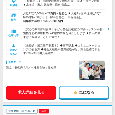
【 転勤なし 】 ※希望勤務地で勤務可能！ ※U・Iターン歓迎
▼北海道・東北 北海道札幌市 青森…
勤務地
月給22万5,000円～27万円＋報奨金 ★入社2ヶ月間は月給28万
6,000円～30万円（一律手当含む） ※報奨金は…
給与
初年度の年収：
350～1,000万円
【安心の教育体制あり】子ども英会話教室の体験レッスンや個
別指導塾の体験授業への案内業務をお任せします ★個人の成
仕事内容
果は『報奨金』として還元！
【未経験・第二新卒歓迎！】◆高卒以上 ◆コミュニケーショ
ン力のある方 ◆社会人経験や営業経験がない方も活躍できま
対象と
す♪20～30代男女活躍中！
なる方
企業データ
設立：1972年4月／本社所在地：愛知県
求人詳細を見る
気になる
志望動機・自己PR不要