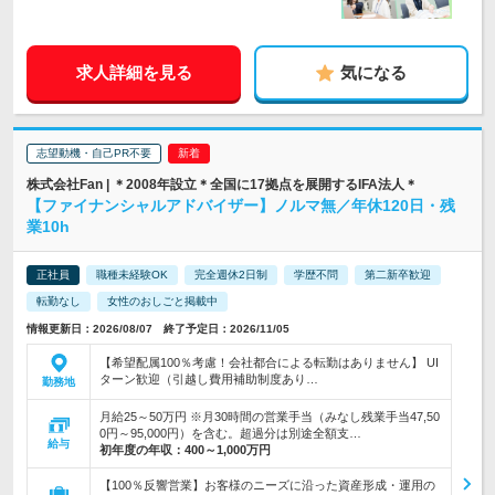
求人詳細を見る
気になる
志望動機・自己PR不要
株式会社Fan | ＊2008年設立＊全国に17拠点を展開するIFA法人＊
【ファイナンシャルアドバイザー】ノルマ無／年休120日・残
業10h
正社員
職種未経験OK
完全週休2日制
学歴不問
第二新卒歓迎
転勤なし
女性のおしごと掲載中
情報更新日：2026/08/07 終了予定日：2026/11/05
【希望配属100％考慮！会社都合による転勤はありません】 UI
ターン歓迎（引越し費用補助制度あり…
勤務地
月給25～50万円 ※月30時間の営業手当（みなし残業手当47,50
0円～95,000円）を含む。超過分は別途全額支…
給与
初年度の年収：
400～1,000万円
【100％反響営業】お客様のニーズに沿った資産形成・運用の