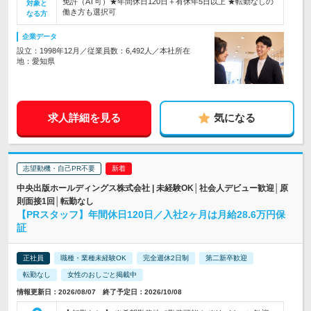
免許（AT可）★年間休日120日＋有休年5日以上 ★転勤なしの
対象と
働き方も選択可
なる方
企業データ
設立：1998年12月／従業員数：6,492人／本社所在
地：愛知県
求人詳細を見る
気になる
志望動機・自己PR不要
中央出版ホールディングス株式会社 | 未経験OK│社会人デビュー歓迎│原
則面接1回│転勤なし
【PRスタッフ】年間休日120日／入社2ヶ月は月給28.6万円保
証
正社員
職種・業種未経験OK
完全週休2日制
第二新卒歓迎
転勤なし
女性のおしごと掲載中
情報更新日：2026/08/07 終了予定日：2026/10/08