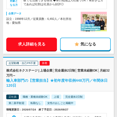
験でも活躍できる環境 ◆車の知識は入社後でOK！車好きな方
対象と
であれば社割は社員から好評◎
なる方
企業データ
設立：1998年12月／従業員数：6,492人／本社所在
地：愛知県
求人詳細を見る
気になる
志望動機・自己PR不要
株式会社ネクステージ | 上場企業│完全週休2日制│営業未経験OK│月給32
万円～
輸入車部門の【営業担当】★初年度年収例448万円／年間休日
120日
正社員
職種・業種未経験OK
上場
完全週休2日制
第二新卒歓迎
転勤なし
女性のおしごと掲載中
情報更新日：2026/07/24 終了予定日：2026/08/27