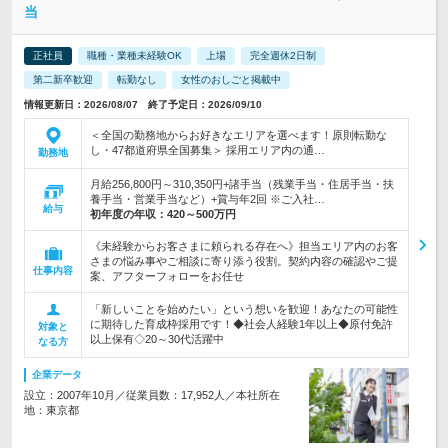
当
正社員
職種・業種未経験OK
上場
完全週休2日制
第二新卒歓迎
転勤なし
女性のおしごと掲載中
情報更新日：2026/08/07 終了予定日：2026/09/10
＜全国の勤務地からお好きなエリアを選べます！原則転勤な
し・47都道府県全国募集＞ 採用エリア内の通…
勤務地
月給256,800円～310,350円+諸手当（残業手当・住居手当・扶
養手当・営業手当など）+賞与年2回 ※ご入社…
給与
初年度の年収：
420～500万円
《未経験からお客さまに頼られる存在へ》担当エリア内のお客
さまの悩み事やご相談に寄り添う役割。契約内容の確認やご提
仕事内容
案、アフターフォローをお任せ
「新しいことを始めたい」という想いを歓迎！あなたの可能性
に期待した育成枠採用です！◆社会人経験1年以上◆原付免許
対象と
以上保有◇20～30代活躍中
なる方
企業データ
設立：2007年10月／従業員数：17,952人／本社所在
地：東京都