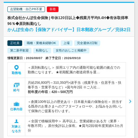
志望動機・自己PR不要
株式会社かんぽ生命保険 | 年休120日以上◆残業月平均9.4H◆有休取得率
96％◆原則転勤なし
かんぽ生命の【保険アドバイザー】日本郵政グループ／完休2日
正社員
職種・業種未経験OK
上場
完全週休2日制
第二新卒歓迎
転勤なし
女性のおしごと掲載中
情報更新日：2026/08/07 終了予定日：2026/09/10
＜原則転勤なし＞ 採用エリア内の通勤可能な範囲の拠点での
勤務になります。 ★初期配属の都道府県を選…
勤務地
月給256,800円～310,350円+諸手当（残業手当・住居手当・扶
養手当・営業手当など）+賞与年2回 ※ご入社…
給与
初年度の年収：
420～500万円
＜創業100年以上の歴史あり・日本最大級の保険会社＞ 担当す
る既存のお客さまへのアフターフォローや、お悩みをお伺いし
仕事内容
て保険のご提案を行います。
＜全国で積極採用中＞ 高卒以上。営業経験がある方（業界・
年数不問）。原付免許以上保有。★賞与2回/前年度実績4.3カ月
対象と
分
なる方