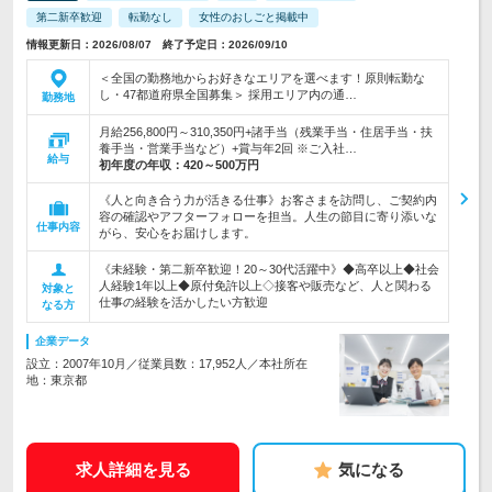
第二新卒歓迎
転勤なし
女性のおしごと掲載中
情報更新日：2026/08/07 終了予定日：2026/09/10
＜全国の勤務地からお好きなエリアを選べます！原則転勤な
し・47都道府県全国募集＞ 採用エリア内の通…
勤務地
月給256,800円～310,350円+諸手当（残業手当・住居手当・扶
養手当・営業手当など）+賞与年2回 ※ご入社…
給与
初年度の年収：
420～500万円
《人と向き合う力が活きる仕事》お客さまを訪問し、ご契約内
容の確認やアフターフォローを担当。人生の節目に寄り添いな
仕事内容
がら、安心をお届けします。
《未経験・第二新卒歓迎！20～30代活躍中》◆高卒以上◆社会
人経験1年以上◆原付免許以上◇接客や販売など、人と関わる
対象と
仕事の経験を活かしたい方歓迎
なる方
企業データ
設立：2007年10月／従業員数：17,952人／本社所在
地：東京都
求人詳細を見る
気になる