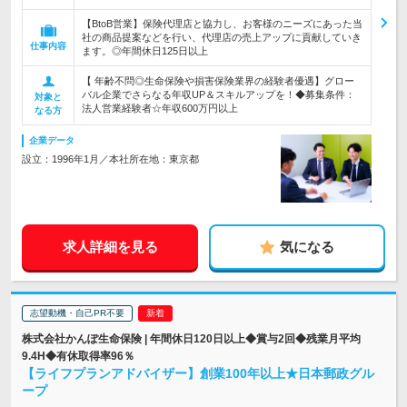
【BtoB営業】保険代理店と協力し、お客様のニーズにあった当
社の商品提案などを行い、代理店の売上アップに貢献していき
仕事内容
ます。◎年間休日125日以上
【 年齢不問◎生命保険や損害保険業界の経験者優遇】グロー
バル企業でさらなる年収UP＆スキルアップを！◆募集条件：
対象と
法人営業経験者☆年収600万円以上
なる方
企業データ
設立：1996年1月／本社所在地：東京都
求人詳細を見る
気になる
志望動機・自己PR不要
株式会社かんぽ生命保険 | 年間休日120日以上◆賞与2回◆残業月平均
9.4H◆有休取得率96％
【ライフプランアドバイザー】創業100年以上★日本郵政グル
ープ