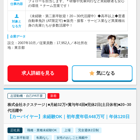
フォローを担当します。＊研修や先輩同行など未経験者も安心
仕事内容
の環境 ＊チーム営業です！
《未経験・第二新卒歓迎！20～30代活躍中》◆高卒以上◆普通
自動車免許 (AT限定可)★販売・接客・サービス業など異業種出
対象と
身の先輩たちが多数活躍中！
なる方
企業データ
設立：2007年10月／従業員数：17,952人／本社所在
地：東京都
求人詳細を見る
気になる
志望動機・自己PR不要
株式会社ネクステージ | ■月給32万×賞与年4回■完休2日(土日休有)■20~30
代活躍中
【カーバイヤー】未経験OK｜初年度年収448万可｜年休120日
正社員
職種・業種未経験OK
上場
完全週休2日制
第二新卒歓迎
転勤なし
女性のおしごと掲載中