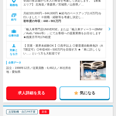
全国の各店舗から本人の希望を考慮して決定します。 【募集
エリア】 北海道／青森県／宮城県／山形県／…
勤務地
月給320,000円～644,000円 ★給与のベースアップ(1.6万円)を
行いました！ ※前職・経験等を考慮し決定し…
給与
初年度の年収：
448～901万円
「輸入車専門店UNIVERSE」または「輸入車ディーラー(BMW
／Audi／Volvo等）」にてお客様への提案業務をお任せします
仕事内容
★残業月平均17h程度
【 営業・業界未経験OK 】◎高卒以上 ◎要普通自動車免許（A
T限定可）◎年収400～500万円を目指す方 ★「車に詳しくな
対象と
い…」という方も大歓迎です
なる方
企業データ
設立：1998年12月／従業員数：6,492人／本社所在
地：愛知県
求人詳細を見る
気になる
志望動機・自己PR不要