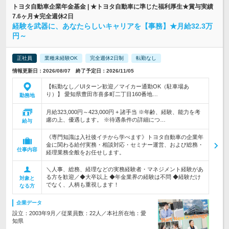
トヨタ自動車企業年金基金 | ★トヨタ自動車に準じた福利厚生★賞与実績
7.6ヶ月★完全週休2日
経験を武器に、あなたらしいキャリアを【事務】★月給32.3万
円～
正社員
業種未経験OK
完全週休2日制
転勤なし
情報更新日：2026/08/07 終了予定日：2026/11/05
【転勤なし／UIターン歓迎／マイカー通勤OK（駐車場あ
り）】 愛知県豊田市喜多町二丁目160番地…
勤務地
月給323,000円～423,000円 + 諸手当 ※年齢、経験、能力を考
慮の上、優遇します。 ※待遇条件の詳細につ…
給与
《専門知識は入社後イチから学べます》トヨタ自動車の企業年
金に関わる給付実務・相談対応・セミナー運営、および総務・
仕事内容
経理業務全般をお任せします。
＼人事、総務、経理などの実務経験者・マネジメント経験があ
る方を歓迎／◆大卒以上 ◆年金業界の経験は不問 ◆経験だけ
対象と
でなく、人柄も重視します！
なる方
企業データ
設立：2003年9月／従業員数：22人／本社所在地：愛
知県