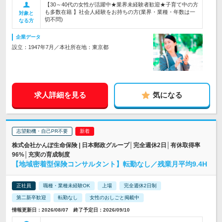
【30～40代の女性が活躍中★業界未経験者歓迎★子育て中の方
も多数在籍 】社会人経験をお持ちの方(業界・業種・年数は一
対象と
切不問)
なる方
企業データ
設立：1947年7月／本社所在地：東京都
求人詳細を見る
気になる
志望動機・自己PR不要
株式会社かんぽ生命保険 | 日本郵政グループ│完全週休2日│有休取得率
96%│充実の育成制度
【地域密着型保険コンサルタント】転勤なし／残業月平均9.4H
正社員
職種・業種未経験OK
上場
完全週休2日制
第二新卒歓迎
転勤なし
女性のおしごと掲載中
情報更新日：2026/08/07 終了予定日：2026/09/10