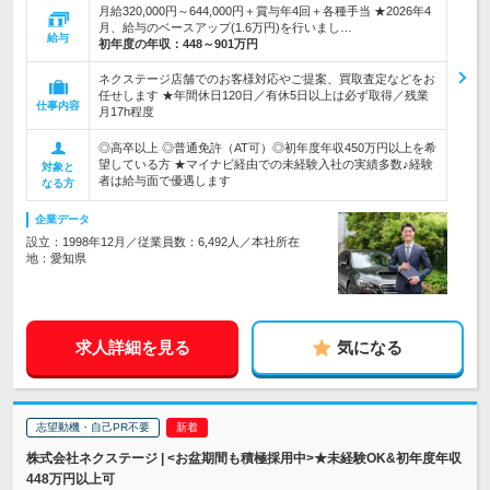
月給320,000円～644,000円＋賞与年4回＋各種手当 ★2026年4
月、給与のベースアップ(1.6万円)を行いまし…
給与
初年度の年収：
448～901万円
ネクステージ店舗でのお客様対応やご提案、買取査定などをお
任せします ★年間休日120日／有休5日以上は必ず取得／残業
仕事内容
月17h程度
◎高卒以上 ◎普通免許（AT可）◎初年度年収450万円以上を希
望している方 ★マイナビ経由での未経験入社の実績多数♪経験
対象と
者は給与面で優遇します
なる方
企業データ
設立：1998年12月／従業員数：6,492人／本社所在
地：愛知県
求人詳細を見る
気になる
志望動機・自己PR不要
株式会社ネクステージ | <お盆期間も積極採用中>★未経験OK&初年度年収
448万円以上可