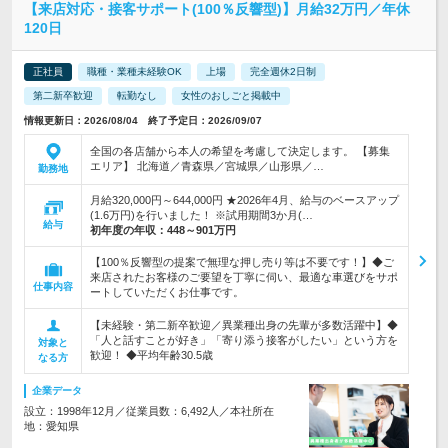
【来店対応・接客サポート(100％反響型)】月給32万円／年休
120日
正社員
職種・業種未経験OK
上場
完全週休2日制
第二新卒歓迎
転勤なし
女性のおしごと掲載中
情報更新日：2026/08/04 終了予定日：2026/09/07
全国の各店舗から本人の希望を考慮して決定します。 【募集
エリア】 北海道／青森県／宮城県／山形県／…
勤務地
月給320,000円～644,000円 ★2026年4月、給与のベースアップ
(1.6万円)を行いました！ ※試用期間3か月(…
給与
初年度の年収：
448～901万円
【100％反響型の提案で無理な押し売り等は不要です！】◆ご
来店されたお客様のご要望を丁寧に伺い、最適な車選びをサポ
仕事内容
ートしていただくお仕事です。
【未経験・第二新卒歓迎／異業種出身の先輩が多数活躍中】◆
「人と話すことが好き」「寄り添う接客がしたい」という方を
対象と
歓迎！ ◆平均年齢30.5歳
なる方
企業データ
設立：1998年12月／従業員数：6,492人／本社所在
地：愛知県