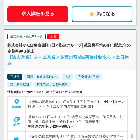
求人詳細を見る
気になる
志望動機・自己PR不要
株式会社かんぽ生命保険 | 日本郵政グループ│残業月平均9.4H│直近1年の
定着率90％以上
【法人営業】チーム営業／充実の育成&研修体制あり／土日休
み
正社員
職種・業種未経験OK
上場
完全週休2日制
第二新卒歓迎
女性のおしごと掲載中
情報更新日：2026/08/07 終了予定日：2026/09/10
＜全国の勤務地からお好きなエリアを選べます！★U・Iターン
歓迎！＞ ＜以下エリア内の営業所に配属！…
勤務地
月給256,800円～310,350円+諸手当（残業手当・住居手当・扶
養手当・営業手当・通勤手当など）+賞与年2回…
給与
初年度の年収：
420～500万円
《充実の育成体制あり》"企業が入る保険"のご提案やアフター