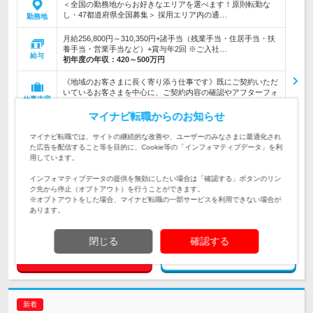
＜全国の勤務地からお好きなエリアを選べます！原則転勤な
し・47都道府県全国募集＞ 採用エリア内の通…
勤務地
月給256,800円～310,350円+諸手当（残業手当・住居手当・扶
養手当・営業手当など）+賞与年2回 ※ご入社…
給与
初年度の年収：
420～500万円
《地域のお客さまに長く寄り添う仕事です》既にご契約いただ
いているお客さまを中心に、ご契約内容の確認やアフターフォ
仕事内容
ロー、ご相談対応などを担当。
マイナビ転職からのお知らせ
《未経験・第二新卒歓迎・学歴不問！20～30代活躍中》◆社会
人経験1年以上 ◆原付免許以上保有 ◇働き方を見直し、安心で
マイナビ転職では、サイトの継続的な改善や、ユーザーのみなさまに最適化され
対象と
きる環境で働きたい方歓迎！
た広告を配信すること等を目的に、Cookie等の「インフォマティブデータ」を利
なる方
用しています。
企業データ
インフォマティブデータの提供を無効にしたい場合は「確認する」ボタンのリン
設立：2007年10月／従業員数：17,952人／本社所在
ク先から停止（オプトアウト）を行うことができます。
地：東京都
※オプトアウトをした場合、マイナビ転職の一部サービスを利用できない場合が
あります。
閉じる
確認する
求人詳細を見る
気になる