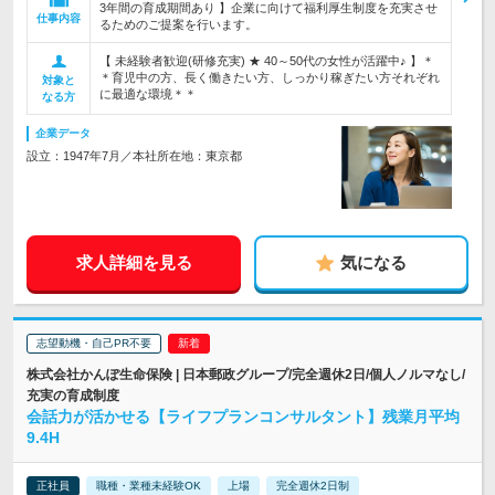
3年間の育成期間あり 】企業に向けて福利厚生制度を充実させ
仕事内容
るためのご提案を行います。
【 未経験者歓迎(研修充実) ★ 40～50代の女性が活躍中♪ 】＊
＊育児中の方、長く働きたい方、しっかり稼ぎたい方それぞれ
対象と
に最適な環境＊＊
なる方
企業データ
設立：1947年7月／本社所在地：東京都
求人詳細を見る
気になる
志望動機・自己PR不要
株式会社かんぽ生命保険 | 日本郵政グループ/完全週休2日/個人ノルマなし/
充実の育成制度
会話力が活かせる【ライフプランコンサルタント】残業月平均
9.4H
正社員
職種・業種未経験OK
上場
完全週休2日制