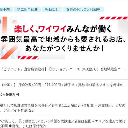
歴不問
第二新卒歓迎
転勤なし
女性のおしごと掲載中
『ピザハット』直営店舗勤務】 ◎ナショナルコース（転勤あり）と地域限定コー
全国）】 月給245,400円～277,400円＋諸手当＋賞与 ※経験やスキルを考慮の
20～540万円
補として店舗運営全般をお任せ／管理者は1店舗に3~7名配置＞ 注文対応、ピザの
、アルバイト育成 など
で“楽しく、長く働きたい”という希望を大歓迎／店舗は全国＝エリアを選んで働け
験不問 ◆普免、または原付免許