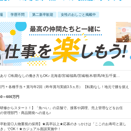
場
学歴不問
第二新卒歓迎
女性のおしごと掲載中
り ◎転勤なしの働き方もOK♪ 北海道/宮城/福島/茨城/栃木/群馬/埼玉/千葉…
万円 + 各種手当 + 賞与年2回（昨年賞与実績3.5ヵ月） 【転勤なし！地元で腰を据え
50～600万円
研修からスタート！】「魚べい」の店舗で、接客や調理、売上管理などをお任
の管理部門・商品開発への道も♪
卒歓迎◎人物重視の採用】★高卒以上★応募のきっかけは「ここのお寿司と楽し
き」でOK！★カジュアル面談実施中！