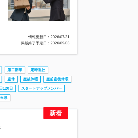
情報更新日：2026/07/31
掲載終了予定日：2026/09/03
第二新卒
定時退社
産休
産後休暇
産前産後休暇
日120日
スタートアップメンバー
玉県
展