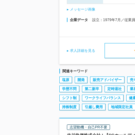
メッセージ画像
企業データ
設立：1979年7月／従業
求人詳細を見る
関連キーワード
塩原
開発
販売アドバイザー
売
学歴不問
第二新卒
定時退社
業
シフト制
ワークライフバランス
健
持株制度
引越し費用
地域限定社員
志望動機・自己PR不要