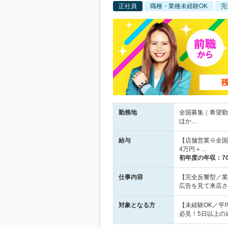
正社員
職種・業種未経験OK
完
勤務地
全国募集｜希望勤
ほか…
給与
【店舗営業※全国
4万円＋…
初年度の年収：
7
仕事内容
【完全反響型／業
広告を見て来店さ
対象となる方
【未経験OK／平
必見！5日以上の連