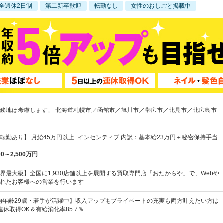
全週休2日制
第二新卒歓迎
転勤なし
女性のおしごと掲載中
務地は考慮します。 北海道札幌市／函館市／旭川市／帯広市／北見市／北広島市
転勤あり】 月給45万円以上+インセンティブ 内訳：基本給23万円＋秘密保持手当
00～2,500万円
界最大級】全国に1,930店舗以上を展開する買取専門店「おたからや」で、Webや
れたお客様への営業を行います
均年齢29歳・若手が活躍中】収入アップもプライベートの充実も両方叶えたい方は
休取得OK＆有給消化率85.7％