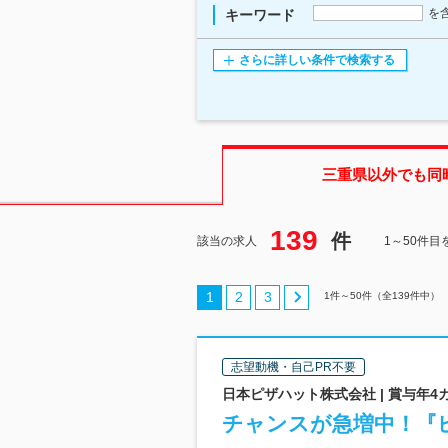
を
キーワード
さらに詳しい条件で検索する
三重県
以外でも同
139
件
該当の求人
1～50件目
1
2
3
1
件～
50
件（全
139
件中）
志望動機・自己PR不要
日本ピザハット株式会社 | 賞与年4
チャンスが急増中！『