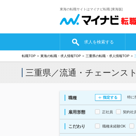
東海の転職サイトはマイナビ転職 [東海版]
求人を検索する
転職TOP
東海の転職・求人情報TOP
三重県の転職・求人情報TOP
三重県／流通・チェーンス
特に
職種
指定する
雇用形態
正社員
契約社
こだわり
職種未経験OK