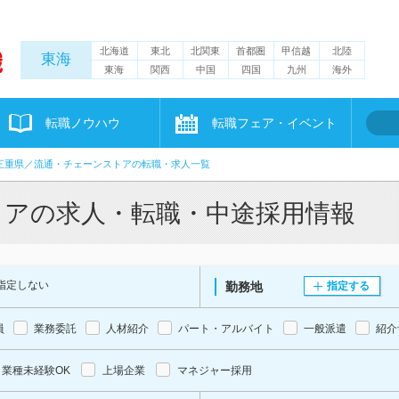
北海道
東北
北関東
首都圏
甲信越
北陸
東海
東海
関西
中国
四国
九州
海外
転職ノウハウ
転職フェア・イベント
三重県／流通・チェーンストアの転職・求人一覧
トアの求人・転職・中途採用情報
指定しない
勤務地
指定する
員
業務委託
人材紹介
パート・アルバイト
一般派遣
紹介
業種未経験OK
上場企業
マネジャー採用