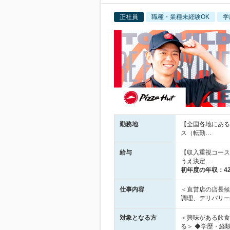
正社員
職種・業種未経験OK
学
勤務地
【全国各地にある
ス（転勤…
給与
【収入重視コース（
うえ決定…
初年度の年収：
4
仕事内容
＜直営店の店長候
調理、デリバリー
対象となる方
＜興味がある飲食
る＞ ◆学歴・経