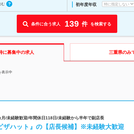
含む
特に指定しない
初年度年収
139
件
条件に合う求人
を検索する
時に募集中の求人
三重県
のみ
を表示中
カ月/未経験歓迎/年間休日118日/未経験から半年で副店長
ピザハット』の【店長候補】※未経験大歓迎