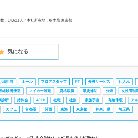
員数：14,621人／本社所在地：栃木県 東京都
気になる
り場担当
ホール
フロアスタッフ
PT
介護サービス
仕入れ
界経験者優遇
マイカー通勤
資格取得
家賃補助
分煙
女性管理
康診断
持株会
401k
社宅
社割
家族手当
有給休暇
ア
カフェ
首都圏
関西
東海
東京都
神奈川県
埼玉県