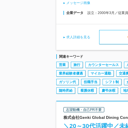
メッセージ画像
企業データ
設立：2000年3月／従業
求人詳細を見る
関連キーワード
営業
旅行
カウンターセールス
業界経験者優遇
マイカー通勤
交通
ガソリン代
役職手当
シフト制
随時昇給
看護休暇
慶弔休暇
地
志望動機・自己PR不要
株式会社Genki Global Dinin
＼20～30代活躍中／