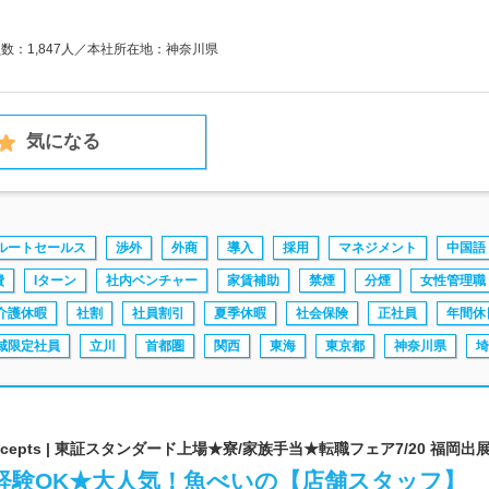
員数：1,847人／本社所在地：神奈川県
気になる
ルートセールス
渉外
外商
導入
採用
マネジメント
中国語
費
Iターン
社内ベンチャー
家賃補助
禁煙
分煙
女性管理職
介護休暇
社割
社員割引
夏季休暇
社会保険
正社員
年間休
域限定社員
立川
首都圏
関西
東海
東京都
神奈川県
埼
g Concepts | 東証スタンダード上場★寮/家族手当★転職フェア7/20 福岡出
未経験OK★大人気！魚べいの【店舗スタッフ】