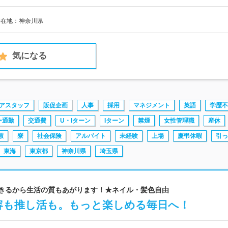
所在地：神奈川県
気になる
アスタッフ
販促企画
人事
採用
マネジメント
英語
学歴不
ー通勤
交通費
U・Iターン
Iターン
禁煙
女性管理職
産休
暇
寮
社会保険
アルバイト
未経験
上場
慶弔休暇
引っ
東海
東京都
神奈川県
埼玉県
できるから生活の質もあがります！★ネイル・髪色自由
容も推し活も。もっと楽しめる毎日へ！