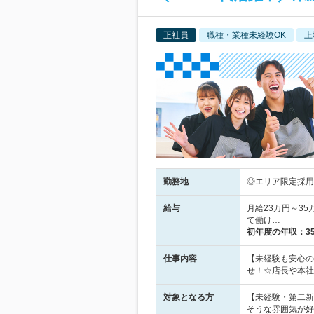
正社員
職種・業種未経験OK
上
勤務地
◎エリア限定採用あ
給与
月給23万円～35
て働け…
初年度の年収：
3
仕事内容
【未経験も安心の
せ！☆店長や本社
対象となる方
【未経験・第二新
そうな雰囲気が好