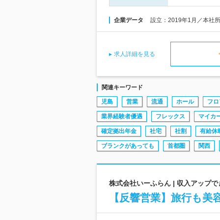
企業データ
設立：2019年1月／本社
求人詳細を見る
関連キーワード
児島
営業
流通
ホール
フロ
業界経験者優遇
フレックス
マイカ
確定拠出年金
社宅
社割
有給休
ブランクがあっても
首都圏
関西
株式会社いーふらん | 収入アップ
【反響営業】旅行も美