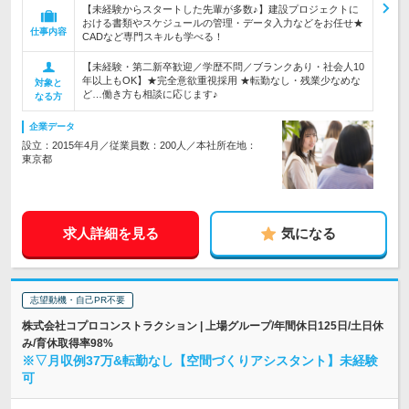
【未経験からスタートした先輩が多数♪】建設プロジェクトに
おける書類やスケジュールの管理・データ入力などをお任せ★
仕事内容
CADなど専門スキルも学べる！
【未経験・第二新卒歓迎／学歴不問／ブランクあり・社会人10
年以上もOK】★完全意欲重視採用 ★転勤なし・残業少なめな
対象と
ど…働き方も相談に応じます♪
なる方
企業データ
設立：2015年4月／従業員数：200人／本社所在地：
東京都
求人詳細を見る
気になる
志望動機・自己PR不要
株式会社コプロコンストラクション | 上場グループ/年間休日125日/土日休
み/育休取得率98%
※▽月収例37万&転勤なし【空間づくりアシスタント】未経験
可