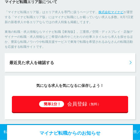
マイナビ転職エリア版について
「マイナビ転職エリア版」はエリア求人を専門に扱うページです。
株式会社マイナビ
が運営
する「マイナビ転職エリア版」にはマイナビ転職にしか載っていない求人も多数。8月7日更
新の新着求人や各エリアならではの求人特集も掲載してます。
東海の転職・求人情報ならマイナビ転職【東海版】。三重県／空間・ディスプレイ・店舗デ
ザイナーの転職・求人情報などご希望の条件やこだわりの仕事スタイルから求人を探せるほ
か、豊富な転職ノウハウや転職支援サービスで東海で転職を希望されるみなさんの転職活動
を応援する転職サイトです。
最近見た求人を確認する
気になる求人を気になるに保存しよう！
会員登録
簡単1分！
（無料）
転職TOP
東海の転職・求人情報TOP
三重県の転職・求人情報TOP
三重県
マイナビ転職からのお知らせ