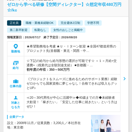
ゼロから学べる研修【空間ディレクター】☆想定年収480万円
☆/kc
正社員
職種・業種未経験OK
完全週休2日制
学歴不問
第二新卒歓迎
転勤なし
女性のおしごと掲載中
情報更新日：2026/07/17 終了予定日：2026/08/20
★希望勤務地を考慮 ★Ｕ・Ｉターン歓迎 ★全国47都道府県の
プロジェクト先(首都圏・東北・関西・中…
勤務地
☆下記の給与から給与形態の選択が可能です☆ ＜１＞月給+交
通費+（残業代は全額別途支給） ■首都圏・…
給与
初年度の年収：
350～500万円
《プロジェクトをスムーズに進めるためのサポート業務》経験
ゼロからでも国家資格に夢じゃなし！合格できれば収入もグッ
仕事内容
とUP♪
≪20～30代男性が中心に活躍中≫◆40歳までの方◆未経験者
大歓迎！「稼ぎたい」「安定した仕事に就きたい」という方は
対象と
ぜひ！
なる方
企業データ
設立：2008年11月／従業員数：3,200人／本社所在
地：東京都