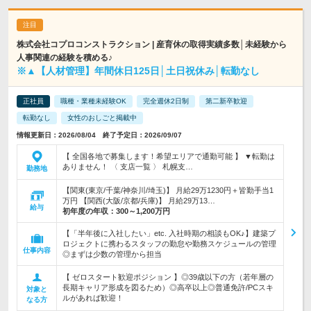
株式会社コプロコンストラクション | 産育休の取得実績多数│未経験から
人事関連の経験を積める♪
※▲【人材管理】年間休日125日│土日祝休み│転勤なし
正社員
職種・業種未経験OK
完全週休2日制
第二新卒歓迎
転勤なし
女性のおしごと掲載中
情報更新日：2026/08/04 終了予定日：2026/09/07
【 全国各地で募集します！希望エリアで通勤可能 】 ▼転勤は
ありません！ 〈 支店一覧 〉 札幌支…
勤務地
【関東(東京/千葉/神奈川/埼玉)】 月給29万1230円＋皆勤手当1
万円 【関西(大阪/京都/兵庫)】 月給29万13…
給与
初年度の年収：
300～1,200万円
【「半年後に入社したい」etc. 入社時期の相談もOK♪】建築プ
ロジェクトに携わるスタッフの勤怠や勤務スケジュールの管理
仕事内容
◎まずは少数の管理から担当
【 ゼロスタート歓迎ポジション 】◎39歳以下の方（若年層の
長期キャリア形成を図るため）◎高卒以上◎普通免許/PCスキ
対象と
ルがあれば歓迎！
なる方