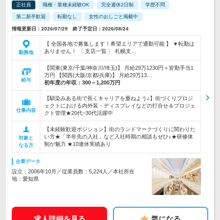
正社員
職種・業種未経験OK
完全週休2日制
学歴不問
第二新卒歓迎
転勤なし
女性のおしごと掲載中
情報更新日：2026/07/29 終了予定日：2026/08/24
【 全国各地で募集します！希望エリアで通勤可能 】 ▼転勤は
ありません！ 〈 支店一覧 〉 札幌支…
勤務地
【関東(東京/千葉/神奈川/埼玉)】 月給29万1230円＋皆勤手当1
万円 【関西(大阪/京都/兵庫)】 月給29万13…
給与
初年度の年収：
300～1,200万円
【馴染みある街で長くキャリアを重ねよう♪】街づくりプロジ
ェクトにおける内外装・ディスプレイなどの打合せ＆プロジェ
仕事内容
クト管理★20代~30代活躍中
【未経験歓迎ポジション】街のランドマークづくりに関わりた
い方★「半年先の入社」など入社時期の相談もぜひ♪★研修体
対象と
制が魅力 ★10連休実績あり
なる方
企業データ
設立：2006年10月／従業員数：5,224人／本社所在
地：愛知県
求人詳細を見る
気になる