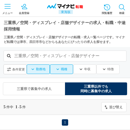
東海版
メニュー
会員登録
閲覧履歴
検索
三重県／空間・ディスプレイ・店舗デザイナーの求人・転職・中途
採用情報
三重県／空間・ディスプレイ・店舗デザイナーの転職・求人一覧ページです。マイナ
ビ転職では津市、四日市市などからもあなたにぴったりの求人を探せます。
三重県／空間・ディスプレイ・店舗デザイナー
勤務地
職種
年収
特徴
条件変更
三重県
以外でも
三重県
で募集中の求人
同時に募集中の求人
5
1
5
件中
-
件
並び替え
1