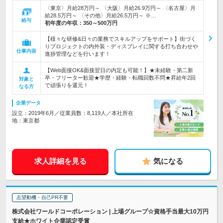
〈東京〉月給28万円～ 〈大阪〉月給26.9万円～ 〈名古屋〉月
給28.5万円～ 〈その他〉月給26.5万円～ ※…
給与
初年度の年収：
350～500万円
【様々な研修&日々の業務でスキルアップをサポート】街づく
りプロジェクトの内外装・ディスプレイに関する打ち合わせや
仕事内容
進捗管理などを行います！
【Web面接OK&面接翌日の内定も可能！】★未経験・第二新
卒・フリーター歓迎★学歴・経験・転職回数不問★昇給年2回
対象と
で頑張りを還元！
なる方
企業データ
設立：2019年6月／従業員数：8,119人／本社所在
地：東京都
求人詳細を見る
気になる
志望動機・自己PR不要
株式会社ワールドコーポレーション | 上場グループ☆資格手当最大10万円
支給★ホワイト企業認定受賞