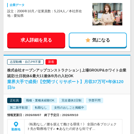
企業データ
設立：2006年10月／従業員数：5,224人／本社所在
地：愛知県
求人詳細を見る
気になる
志望動機・自己PR不要
株式会社オープンアップコンストラクション | 上場GROUP&ホワイト企業
認定/土日祝休&最大11連休/9月の入社OK
業界大手で成長!【空間づくりサポート】月収37万可×年休120
日/o
正社員
職種・業種未経験OK
完全週休2日制
学歴不問
第二新卒歓迎
転勤なし
女性のおしごと掲載中
情報更新日：2026/08/07 終了予定日：2026/09/10
《転勤なし／腰を据えて働ける環境！》 全国の各プロジェク
ト先が勤務地です♪ ★あなたの好きな街でず…
勤務地