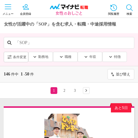
メニュー
会員登録
閲覧履歴
検索
女性が活躍中の「SOP」を含む求人・転職・中途採用情報
「SOP」
勤務地
職種
年収
特徴
条件変更
146
1
50
件中
-
件
並び替え
1
2
3
あと5日