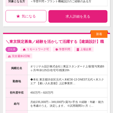
対象となる方
＜学歴不問＞プラント機械設計のご経験のある方
気になる
求人詳細を見る
＼東京限定募集／経験を活かして活躍する【建築設計】職
リモートワーク可
学歴不問
上場企業
正社員
完全週休2日制
オリジナル設計株式会社 | 東証スタンダード上場/賞与実績6
掲載社名
ヶ月/年休125日/在宅可/残業20h
◆本社 東京都渋谷区元代々木町30-13 ONEST元代々木スク
勤務地
エア 【雇い入れ直後】上記事業所…
初年度年収
450万円～820万円
月給235,000円～349,000円+賞与+手当 ※経験・年齢・能力
給与
を考慮のうえ、決定します。 ※試用期間3ヶ月（…