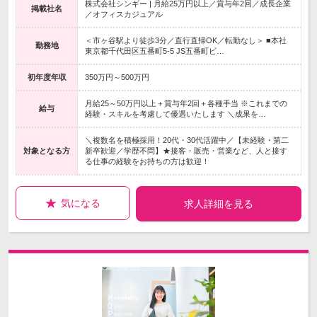
株式会社シンギー | 月給25万円以上／賞与年2回／成長企業
掲載社名
／オフィスカジュアル
＜市ヶ谷駅より徒歩3分／直行直帰OK／転勤なし＞ ■本社
勤務地
東京都千代田区五番町5-5 JS五番町ビ…
初年度年収
350万円～500万円
月給25～50万円以上＋賞与年2回＋各種手当 ※これまでの
給与
経験・スキルを考慮して優遇いたします ＼成果を…
＼複数名を積極採用！20代・30代活躍中／【未経験・第二
対象となる方
新卒歓迎／学歴不問】★接客・販売・営業など、人と接す
る仕事の経験をお持ちの方は歓迎！
気になる
求人詳細を見る