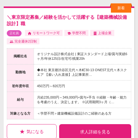
＼東京限定募集／経験を活かして活躍する【建築機械設備
設計】職
リモートワーク可
学歴不問
上場企業
正社員
完全週休2日制
オリジナル設計株式会社 | 東証スタンダード上場/賞与実績6
掲載社名
ヶ月/年休125日/在宅可/残業20h
◆本社 東京都渋谷区元代々木町30-13 ONEST元代々木スク
勤務地
エア 【雇い入れ直後】上記事業所…
初年度年収
450万円～820万円
月給235,000円～349,000円+賞与+手当 ※経験・年齢・能力
給与
を考慮のうえ、決定します。 ※試用期間3ヶ月（…
対象となる方
＜学歴不問＞建築機械設備設計のご経験のある方
気になる
求人詳細を見る