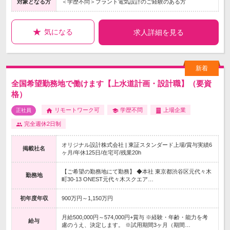
対象となる方
＜学歴不問＞プラント電気設計のご経験のある方
気になる
求人詳細を見る
全国希望勤務地で働けます【上水道計画・設計職】（要資
格）
リモートワーク可
学歴不問
上場企業
正社員
完全週休2日制
オリジナル設計株式会社 | 東証スタンダード上場/賞与実績6
掲載社名
ヶ月/年休125日/在宅可/残業20h
【ご希望の勤務地にて勤務】 ◆本社 東京都渋谷区元代々木
勤務地
町30-13 ONEST元代々木スクエア…
初年度年収
900万円～1,150万円
月給500,000円～574,000円+賞与 ※経験・年齢・能力を考
給与
慮のうえ、決定します。 ※試用期間3ヶ月（期間…