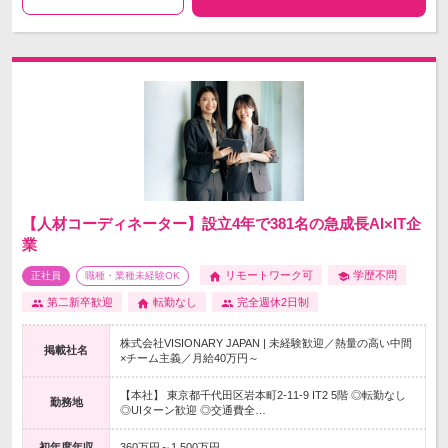
【人材コーディネーター】設立4年で381名の急成長AI×IT企
業
リモートワーク可
学歴不問
正社員
職種・業種未経験OK
第二新卒歓迎
転勤なし
完全週休2日制
株式会社VISIONARY JAPAN | 未経験歓迎／熱量の高い中間
掲載社名
×チーム主義／月給40万円～
【本社】 東京都千代田区岩本町2-11-9 IT2 5階 ◎転勤なし
勤務地
◎UIターン歓迎 ◎交通費全…
初年度年収
360万円～1,500万円