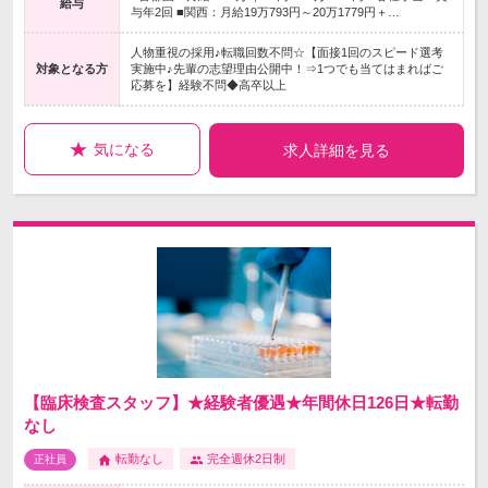
給与
与年2回 ■関西：月給19万793円～20万1779円＋…
人物重視の採用♪転職回数不問☆【面接1回のスピード選考
対象となる方
実施中♪先輩の志望理由公開中！⇒1つでも当てはまればご
応募を】経験不問◆高卒以上
気になる
求人詳細を見る
【臨床検査スタッフ】★経験者優遇★年間休日126日★転勤
なし
転勤なし
完全週休2日制
正社員