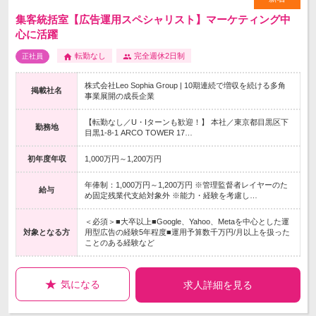
集客統括室【広告運用スペシャリスト】マーケティング中
心に活躍
転勤なし
完全週休2日制
正社員
株式会社Leo Sophia Group | 10期連続で増収を続ける多角
掲載社名
事業展開の成長企業
【転勤なし／U・Iターンも歓迎！】 本社／東京都目黒区下
勤務地
目黒1-8-1 ARCO TOWER 17…
初年度年収
1,000万円～1,200万円
年俸制：1,000万円～1,200万円 ※管理監督者レイヤーのた
給与
め固定残業代支給対象外 ※能力・経験を考慮し…
＜必須＞■大卒以上■Google、Yahoo、Metaを中心とした運
対象となる方
用型広告の経験5年程度■運用予算数千万円/月以上を扱った
ことのある経験など
気になる
求人詳細を見る