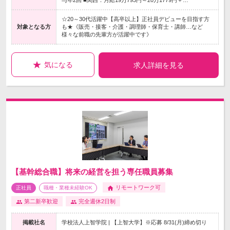
与年2回 ■関西：月給19万793円～20万1779円＋…
☆20～30代活躍中【高卒以上】正社員デビューを目指す方
対象となる方
も★《販売・接客・介護・調理師・保育士・講師…など
様々な前職の先輩方が活躍中です》
気になる
求人詳細を見る
【基幹総合職】将来の経営を担う専任職員募集
リモートワーク可
正社員
職種・業種未経験OK
第二新卒歓迎
完全週休2日制
掲載社名
学校法人上智学院 | 【上智大学】※応募 8/31(月)締め切り