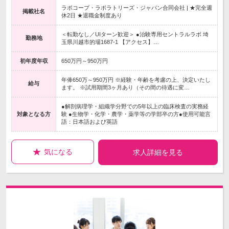
ラボコープ・ラボラトリーズ・ジャパン合同会社 | ★完全週
掲載社名
休2日 ★退職金制度あり
＜転勤なし／UIターン歓迎＞ ●治験専用セントラルラボ 埼
勤務地
玉県川越市的場1687-1 【アクセス】…
初年度年収
650万円～950万円
年俸650万～950万円 ※経験・年齢を考慮の上、決定いたし
給与
ます。 ※試用期間3ヶ月あり（その間の待遇に変…
●解剖病理学・組織学分野での5年以上の臨床検査の実務経
対象となる方
験 ●生物学・化学・農学・薬学等の学部卒の方●使用可能言
語：日本語および英語
気になる
求人詳細を見る