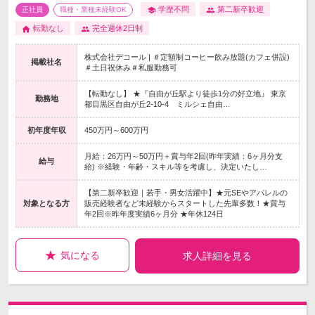
学歴不問
第二新卒歓迎
正社員
職種・業種未経験OK
転勤なし
完全週休2日制
株式会社デコール | ＃定額制コーヒー飲み放題(カフェ併設)
掲載社名
＃土日祝休み＃私服勤務可
【転勤なし】 ★『自由が丘駅より徒歩1分の好立地』 東京
勤務地
都目黒区自由が丘2-10-4 ミルシェ自由…
初年度年収
450万円～600万円
月給：26万円～50万円＋賞与年2回(昨年実績：6ヶ月分支
給与
給) ※経験・年齢・スキル等を考慮し、決定いたし…
【第二新卒歓迎｜若手・男女活躍中】★元SEやアパレルの
対象となる方
販売経験者など未経験からスタートした先輩多数！★賞与
年2回※昨年度実績6ヶ月分 ★年休124日
気になる
求人詳細を見る