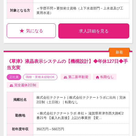
＜学歴不問＞要技術士資格（上下水道部門－上水道及び工
対象となる方
業用水道）
気になる
求人詳細を見る
《草津》液晶表示システムの【機構設計】◆年休127日◆手
当充実
第二新卒歓迎
転勤なし
正社員
職種・業種未経験OK
完全週休2日制
株式会社テクナート | 株式会社テクナートラボに出向｜完休
掲載社名
2日制（土日祝）｜転勤なし
＜株式会社テクナートラボ 本社＞ 滋賀県草津市西大路町2
勤務地
番21号 【雇入れ直後】上記の事業所 【変…
初年度年収
350万円～560万円