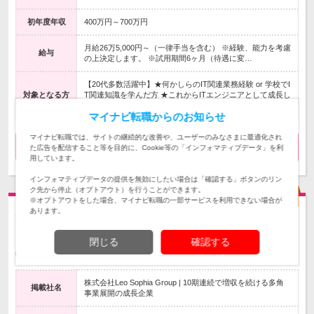
初年度年収
400万円～700万円
月給26万5,000円～（一律手当を含む） ※経験、能力を考慮
給与
の上決定します。 ※試用期間6ヶ月（待遇に変…
【20代多数活躍中】★何かしらのIT関連業務経験 or 学校でI
対象となる方
T関連知識を学んだ方 ★これからITエンジニアとして成長し
ていきたい方 ◎第二新卒も歓迎
マイナビ転職からのお知らせ
マイナビ転職では、サイトの継続的な改善や、ユーザーのみなさまに最適化され
気になる
求人詳細を見る
た広告を配信すること等を目的に、Cookie等の「インフォマティブデータ」を利
用しています。
インフォマティブデータの提供を無効にしたい場合は「確認する」ボタンのリン
ク先から停止（オプトアウト）を行うことができます。
※オプトアウトをした場合、マイナビ転職の一部サービスを利用できない場合が
あります。
集客統括室【集客担当マーケティングプランナー】裁量大
きく活躍
閉じる
確認する
転勤なし
完全週休2日制
正社員
株式会社Leo Sophia Group | 10期連続で増収を続ける多角
掲載社名
事業展開の成長企業