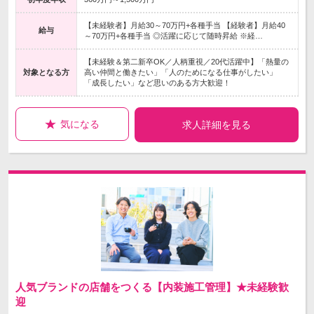
【未経験者】月給30～70万円+各種手当 【経験者】月給40
給与
～70万円+各種手当 ◎活躍に応じて随時昇給 ※経…
【未経験＆第二新卒OK／人柄重視／20代活躍中】「熱量の
対象となる方
高い仲間と働きたい」「人のためになる仕事がしたい」
「成長したい」など思いのある方大歓迎！
気になる
求人詳細を見る
人気ブランドの店舗をつくる【内装施工管理】★未経験歓
迎