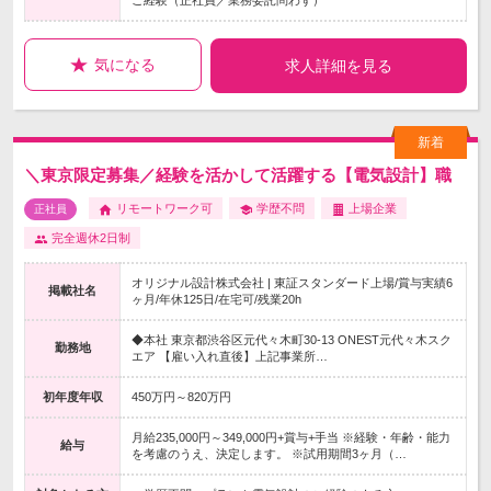
ご経験（正社員／業務委託問わず）
気になる
求人詳細を見る
＼東京限定募集／経験を活かして活躍する【電気設計】職
リモートワーク可
学歴不問
上場企業
正社員
完全週休2日制
オリジナル設計株式会社 | 東証スタンダード上場/賞与実績6
掲載社名
ヶ月/年休125日/在宅可/残業20h
◆本社 東京都渋谷区元代々木町30-13 ONEST元代々木スク
勤務地
エア 【雇い入れ直後】上記事業所…
初年度年収
450万円～820万円
月給235,000円～349,000円+賞与+手当 ※経験・年齢・能力
給与
を考慮のうえ、決定します。 ※試用期間3ヶ月（…