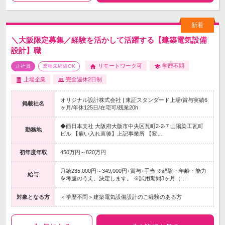
＼大阪限定募集／経験を活かして活躍する【建築電気設備
設計】職
リモートワーク可
学歴不問
正社員
業種未経験OK
上場企業
完全週休2日制
オリジナル設計株式会社 | 東証スタンダード上場/賞与実績6
掲載社名
ヶ月/年休125日/在宅可/残業20h
◆西日本支社 大阪府大阪市中央区瓦町2-2-7 山陽染工瓦町
勤務地
ビル 【雇い入れ直後】上記事業所 【変…
初年度年収
450万円～820万円
月給235,000円～349,000円+賞与+手当 ※経験・年齢・能力
給与
を考慮のうえ、決定します。 ※試用期間3ヶ月（…
対象となる方
＜学歴不問＞建築電気設備設計のご経験のある方