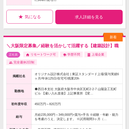
気になる
求人詳細を見る
＼大阪限定募集／経験を活かして活躍する【建築設計】職
リモートワーク可
学歴不問
上場企業
正社員
完全週休2日制
オリジナル設計株式会社 | 東証スタンダード上場/賞与実績6
掲載社名
ヶ月/年休125日/在宅可/残業20h
◆西日本支社 大阪府大阪市中央区瓦町2-2-7 山陽染工瓦町
勤務地
ビル 【雇い入れ直後】上記事業所 【変…
初年度年収
450万円～820万円
月給235,000円～349,000円+賞与+手当 ※経験・年齢・能力
給与
を考慮のうえ、決定します。 ※試用期間3ヶ月（…