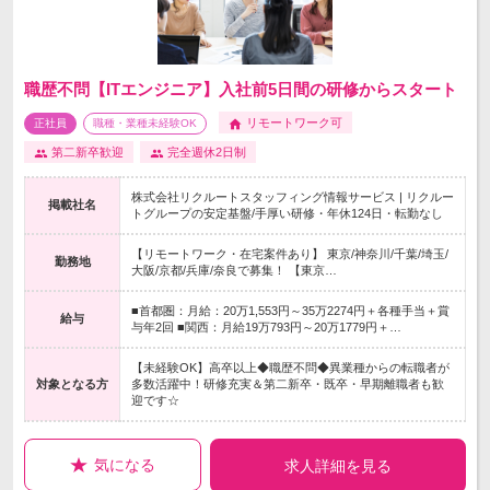
職歴不問【ITエンジニア】入社前5日間の研修からスタート
リモートワーク可
正社員
職種・業種未経験OK
第二新卒歓迎
完全週休2日制
株式会社リクルートスタッフィング情報サービス | リクルー
掲載社名
トグループの安定基盤/手厚い研修・年休124日・転勤なし
【リモートワーク・在宅案件あり】 東京/神奈川/千葉/埼玉/
勤務地
大阪/京都/兵庫/奈良で募集！ 【東京…
■首都圏：月給：20万1,553円～35万2274円＋各種手当＋賞
給与
与年2回 ■関西：月給19万793円～20万1779円＋…
【未経験OK】高卒以上◆職歴不問◆異業種からの転職者が
対象となる方
多数活躍中！研修充実＆第二新卒・既卒・早期離職者も歓
迎です☆
気になる
求人詳細を見る