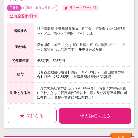
リモートワーク可
正社員
職種・業種未経験OK
完全週休2日制
経済産業省 中部経済産業局 | 新庁舎にて勤務（令和8年7月
掲載社名
～）／土日祝休／年間休日120日以上
愛知県名古屋市 または 富山県富山市 での勤務 ※Ｕ・Ｉタ
勤務地
ーン希望者も大歓迎です！ ◆中部経済産業…
初年度年収
485万円～523万円
【名古屋勤務の場合】月給：312,219円～ 【富山勤務の場
給与
合】月給：287,352円～ ※職務経験年数が応募資…
一定の職務経験のある方（2026年4月1日時点で大学卒業後
対象となる方
に正社員として職務経験7年以上、短大及び高専卒業後に同
10年以上、高校卒業後に同12年以上）
気になる
求人詳細を見る