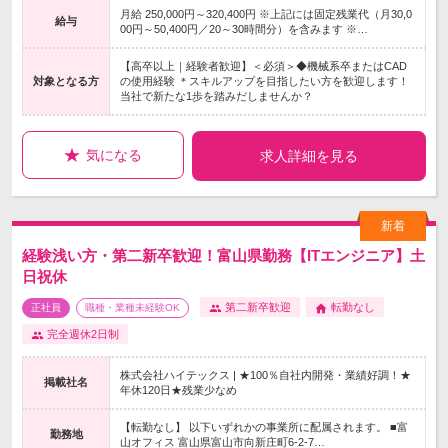
月給 250,000円～320,400円 ※上記には固定残業代（月30,0
給与
00円～50,400円／20～30時間分）を含みます ※…
【高卒以上｜経験者歓迎】＜必須＞◆機械系卒またはCAD
対象となる方
の使用経験 ＊スキルアップを目指したい方を歓迎します！
当社で新たな1歩を踏みだしませんか？
気になる
求人詳細を見る
経験浅い方・第二新卒歓迎！富山県勤務【ITエンジニア】土
日祝休
第二新卒歓迎
転勤なし
正社員
職種・業種未経験OK
完全週休2日制
株式会社ハイテックス | ★100％自社内開発・業績好調！★
掲載社名
年休120日★残業少なめ
【転勤なし】 以下いずれかの事業所に配属されます。 ■富
勤務地
山オフィス 富山県富山市向新庄町6-2-7…