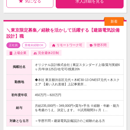
気になる
求人詳細を見る
＼東京限定募集／経験を活かして活躍する【建築電気設備
設計】職
リモートワーク可
学歴不問
正社員
業種未経験OK
上場企業
完全週休2日制
オリジナル設計株式会社 | 東証スタンダード上場/賞与実績6
掲載社名
ヶ月/年休125日/在宅可/残業20h
◆本社 東京都渋谷区元代々木町30-13 ONEST元代々木スク
勤務地
エア 【雇い入れ直後】上記事業所…
初年度年収
450万円～820万円
月給235,000円～349,000円+賞与+手当 ※経験・年齢・能力
給与
を考慮のうえ、決定します。 ※試用期間3ヶ月（…
対象となる方
＜学歴不問＞建築電気設備設計のご経験のある方