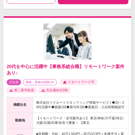
20代を中心に活躍中【事務系総合職】リモートワーク案件
あり♪
リモートワーク可
正社員
職種・業種未経験OK
第二新卒歓迎
完全週休2日制
株式会社リクルートスタッフィング情報サービス | ◆20～3
掲載社名
0代活躍中◆面接1回◆賞与年2回◆面接日・入社時期相談可
【リモートワーク・在宅案件あり】 東京/神奈川/千葉/埼玉/
勤務地
大阪/京都/兵庫/奈良で募集！ 【東京…
■首都圏：月給：20万1,553円～35万2274円＋各種手当＋賞