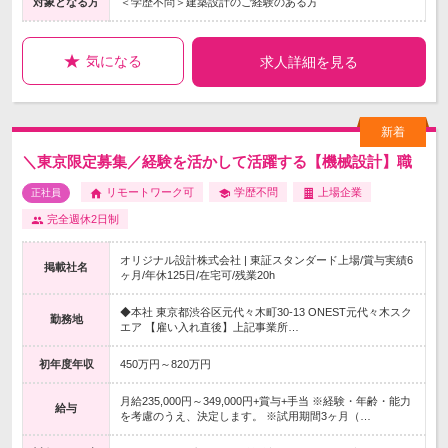
対象となる方
＜学歴不問＞建築設計のご経験のある方
気になる
求人詳細を見る
＼東京限定募集／経験を活かして活躍する【機械設計】職
リモートワーク可
学歴不問
上場企業
正社員
完全週休2日制
オリジナル設計株式会社 | 東証スタンダード上場/賞与実績6
掲載社名
ヶ月/年休125日/在宅可/残業20h
◆本社 東京都渋谷区元代々木町30-13 ONEST元代々木スク
勤務地
エア 【雇い入れ直後】上記事業所…
初年度年収
450万円～820万円
月給235,000円～349,000円+賞与+手当 ※経験・年齢・能力
給与
を考慮のうえ、決定します。 ※試用期間3ヶ月（…