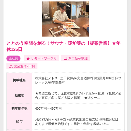
ととのう空間を創る！サウナ・暖炉等の【提案営業】★年
休125日
リモートワーク可
第二新卒歓迎
正社員
完全週休2日制
株式会社メトス | 土日祝休み/完全週休2日/残業月10h以下/フ
掲載社名
レックス/在宅勤務可
★希望に応じて、全国6営業所のいずれかへ配属 （札幌／仙
勤務地
台／東京／名古屋／大阪／福岡） ★UIター…
初年度年収
400万円～450万円
月給23万円～+諸手当＋残業代別途全額支給 ※掲載月給は
給与
あくまで最低支給額です。経験・年齢を考慮の上…