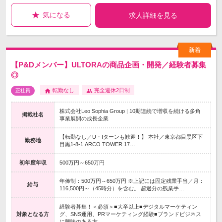
気になる
求人詳細を見る
【P&Dメンバー】ULTORAの商品企画・開発／経験者募集
◎
転勤なし
完全週休2日制
正社員
株式会社Leo Sophia Group | 10期連続で増収を続ける多角
掲載社名
事業展開の成長企業
【転勤なし／U・Iターンも歓迎！】 本社／東京都目黒区下
勤務地
目黒1-8-1 ARCO TOWER 17…
初年度年収
500万円～650万円
年俸制：500万円～650万円 ※上記には固定残業手当／月：
給与
116,500円～（45時分）を含む。 超過分の残業手…
経験者募集！＜必須＞■大卒以上■デジタルマーケティン
対象となる方
グ、SNS運用、PRマーケティング経験■ブランドビジネス
に興味のある方