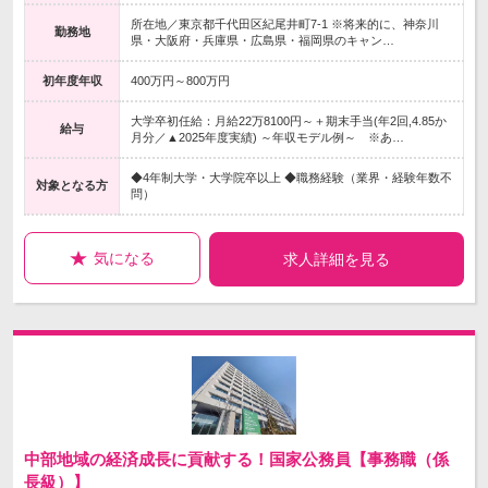
所在地／東京都千代田区紀尾井町7-1 ※将来的に、神奈川
勤務地
県・大阪府・兵庫県・広島県・福岡県のキャン…
初年度年収
400万円～800万円
大学卒初任給：月給22万8100円～＋期末手当(年2回,4.85か
給与
月分／▲2025年度実績) ～年収モデル例～ ※あ…
◆4年制大学・大学院卒以上 ◆職務経験（業界・経験年数不
対象となる方
問）
気になる
求人詳細を見る
中部地域の経済成長に貢献する！国家公務員【事務職（係
長級）】