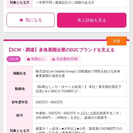
対象となる方
＜学歴不問＞建築設計のご経験のある方
気になる
求人詳細を見る
【SCM・調達】多角展開企業のD2Cブランドを支える
転勤なし
完全週休2日制
正社員
株式会社Leo Sophia Group | 10期連続で増収を続ける多角
掲載社名
事業展開の成長企業
【転勤なし／U・Iターンも歓迎！】 本社／東京都目黒区下
勤務地
目黒1-8-1 ARCO TOWER 17…
初年度年収
530万円～650万円
年俸制：530万円～650万円 ※上記には固定残業手当／月：
給与
105,400円～（45時分）を含む。 超過分の残業手…
裁量大！＜必須＞■大卒以上■小売・製造業のSCM部門での
対象となる方