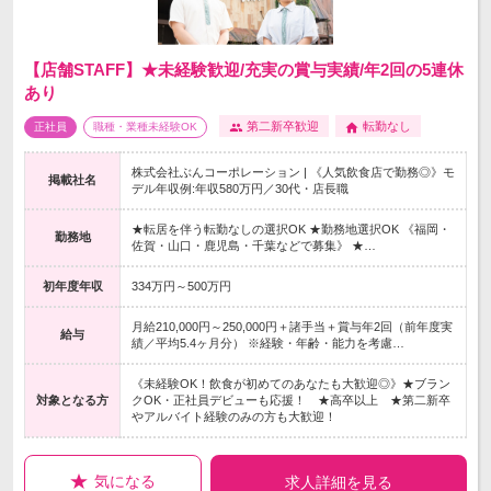
【店舗STAFF】★未経験歓迎/充実の賞与実績/年2回の5連休
あり
第二新卒歓迎
転勤なし
正社員
職種・業種未経験OK
株式会社ぶんコーポレーション | 《人気飲食店で勤務◎》モ
掲載社名
デル年収例:年収580万円／30代・店長職
★転居を伴う転勤なしの選択OK ★勤務地選択OK 《福岡・
勤務地
佐賀・山口・鹿児島・千葉などで募集》 ★…
初年度年収
334万円～500万円
月給210,000円～250,000円＋諸手当＋賞与年2回（前年度実
給与
績／平均5.4ヶ月分） ※経験・年齢・能力を考慮…
《未経験OK！飲食が初めてのあなたも大歓迎◎》★ブラン
対象となる方
クOK・正社員デビューも応援！ ★高卒以上 ★第二新卒
やアルバイト経験のみの方も大歓迎！
気になる
求人詳細を見る