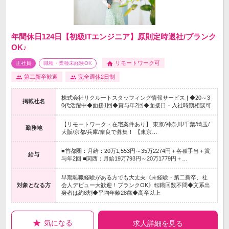
年間休日124日【初級ITエンジニア】原則定時退社/ブランク
OK♪
リモートワーク可
正社員
職種・業種未経験OK
第二新卒歓迎
完全週休2日制
株式会社リクルートスタッフィング情報サービス | ◆20～3
掲載社名
0代活躍中◆面接1回◆賞与年2回◆面接日・入社時期相談可
【リモートワーク・在宅案件あり】 東京/神奈川/千葉/埼玉/
勤務地
大阪/京都/兵庫/奈良で募集！ 【東京…
■首都圏：月給：20万1,553円～35万2274円＋各種手当＋賞
給与
与年2回 ■関西：月給19万793円～20万1779円＋…
早期離職経験がある方でも大丈夫《未経験・第二新卒、社
対象となる方
会人デビュー大歓迎！ブランクOK》転職回数不問◆文系出
身者は約8割◆平均年齢28歳◆高卒以上
気になる
求人詳細を見る