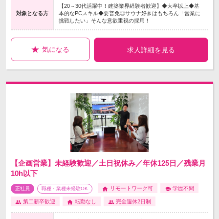
【20～30代活躍中！建築業界経験者歓迎】◆大卒以上◆基
対象となる方
本的なPCスキル◆要普免◎サウナ好きはもちろん「営業に
挑戦したい」そんな意欲重視の採用！
気になる
求人詳細を見る
【企画営業】未経験歓迎／土日祝休み／年休125日／残業月
10h以下
リモートワーク可
学歴不問
正社員
職種・業種未経験OK
第二新卒歓迎
転勤なし
完全週休2日制