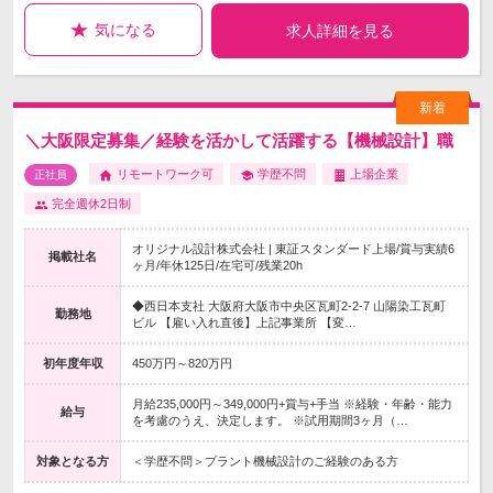
気になる
求人詳細を見る
＼大阪限定募集／経験を活かして活躍する【機械設計】職
リモートワーク可
学歴不問
上場企業
正社員
完全週休2日制
オリジナル設計株式会社 | 東証スタンダード上場/賞与実績6
掲載社名
ヶ月/年休125日/在宅可/残業20h
◆西日本支社 大阪府大阪市中央区瓦町2-2-7 山陽染工瓦町
勤務地
ビル 【雇い入れ直後】上記事業所 【変…
初年度年収
450万円～820万円
月給235,000円～349,000円+賞与+手当 ※経験・年齢・能力
給与
を考慮のうえ、決定します。 ※試用期間3ヶ月（…
対象となる方
＜学歴不問＞プラント機械設計のご経験のある方