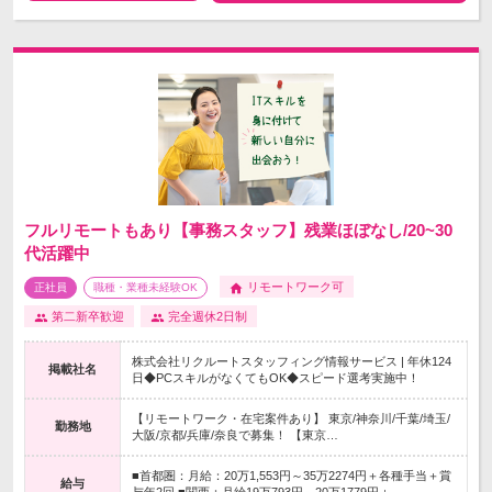
フルリモートもあり【事務スタッフ】残業ほぼなし/20~30
代活躍中
リモートワーク可
正社員
職種・業種未経験OK
第二新卒歓迎
完全週休2日制
株式会社リクルートスタッフィング情報サービス | 年休124
掲載社名
日◆PCスキルがなくてもOK◆スピード選考実施中！
【リモートワーク・在宅案件あり】 東京/神奈川/千葉/埼玉/
勤務地
大阪/京都/兵庫/奈良で募集！ 【東京…
■首都圏：月給：20万1,553円～35万2274円＋各種手当＋賞
給与