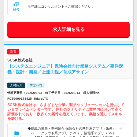
※詳細はコンサルタントへご確認ください。
給与
求人詳細を見る
SCSK株式会社
【システムエンジニア】保険会社向け業務システム／要件定
義・設計・開発／上流工程／育成アサイン
人材紹介
学歴不問
情報更新日：2026/08/03 終了予定日：2026/08/13 求人管理No.
RCT0000178425_TokyoLTC
SCSK株式会社は、さまざまな企業に製品やソリューションを提供して
いるプライムベンダーです。 同社のクオリティは業界内において高く
評価されており、数多くの案件を抱えています。 業務を通してスキル
を磨ける…
◆組織の業務・事例紹介 保険会社の基幹系アプリ（SoR）、サ
ーバー・クラウド系アプリ（SoE）、情報系アプリ（SoI）