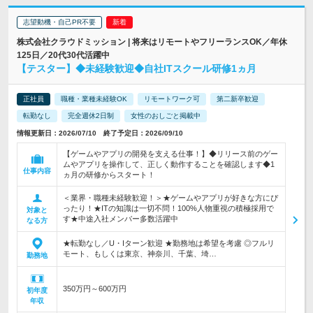
志望動機・自己PR不要
株式会社クラウドミッション | 将来はリモートやフリーランスOK／年休
125日／20代30代活躍中
【テスター】◆未経験歓迎◆自社ITスクール研修1ヵ月
正社員
職種・業種未経験OK
リモートワーク可
第二新卒歓迎
転勤なし
完全週休2日制
女性のおしごと掲載中
情報更新日：2026/07/10 終了予定日：2026/09/10
【ゲームやアプリの開発を支える仕事！】◆リリース前のゲー
ムやアプリを操作して、正しく動作することを確認します◆1
仕事内容
ヵ月の研修からスタート！
＜業界・職種未経験歓迎！＞★ゲームやアプリが好きな方にぴ
ったり！★ITの知識は一切不問！100%人物重視の積極採用で
対象と
す★中途入社メンバー多数活躍中
なる方
★転勤なし／U・Iターン歓迎 ★勤務地は希望を考慮 ◎フルリ
モート、もしくは東京、神奈川、千葉、埼…
勤務地
350万円～600万円
初年度
年収