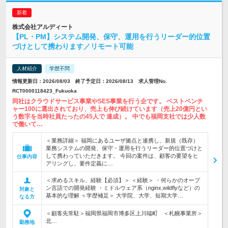
株式会社アルディート
【PL・PM】システム開発、保守、運用を行うリーダー的位置
づけとして携わります／リモート可能
人材紹介
学歴不問
情報更新日：2026/08/03 終了予定日：2026/08/13 求人管理No.
RCT0000118423_Fukuoka
同社はクラウドサービス事業やSES事業を行う企です。 ベストベンチ
ャー100に選出されており、売上も伸び続けています（売上20億円とい
う数字を当時社員たったの45人で 達成）。 中でも福岡支社では少人数
で働いて…
＜業務詳細＞ 福岡にあるユーザ拠点と連携し、新規（既存）
業務システムの開発、保守・運用を行うリーダー的位置づけと
して携わっていただきます。 今回の案件は、顧客の要望をヒ
仕事内容
アリングし、要件定義に…
＜求めるスキル、経験【必須】＞ ＜経験＞ ・何らかのオープ
ン言語での開発経験 ・ミドルウェア系（nginx,wildflyなど）の
対象と
基本的な理解 ＜学歴補足＞ 大学院、大学、短期大学…
なる方
＜顧客先常駐＞福岡県福岡市博多区上川端町 ＜札幌事業所＞
北…
勤務地