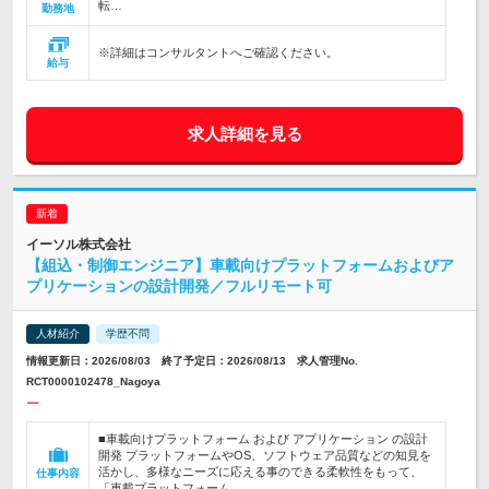
転…
勤務地
※詳細はコンサルタントへご確認ください。
給与
求人詳細を見る
イーソル株式会社
【組込・制御エンジニア】車載向けプラットフォームおよびア
プリケーションの設計開発／フルリモート可
人材紹介
学歴不問
情報更新日：2026/08/03 終了予定日：2026/08/13 求人管理No.
RCT0000102478_Nagoya
ー
■車載向けプラットフォーム および アプリケーション の設計
開発 プラットフォームやOS、ソフトウェア品質などの知見を
活かし、多様なニーズに応える事のできる柔軟性をもって、
仕事内容
「車載プラットフォーム…