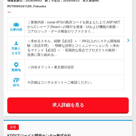
情報更新日：2026/08/03 終了予定日：2026/08/13 求人管理No.
RCT0000167169_Fukuoka
ー
｜業務内容 - sonar ATSの既存コードを踏まえた上で,ASP.NET
からCシャープ,Reactへの移行を推進 - UIおよび機能の刷新 -
仕事内容
コアロジック・データ構造のリファクタリ…
＜求めるスキル、経験【必須】＞ ・3年以上のシステム開発経
験（言語不問） ・明瞭な説明とコミュニケーション力 ＜求め
対象と
るマインド【必須】＞ ・長期的な視点でプロダクトの維持・
なる方
改善に取り組める…
＜渋谷オフィス＞東京都渋谷区
勤務地
※詳細はコンサルタントへご確認ください。
給与
求人詳細を見る
KDDIアジャイル開発センター株式会社