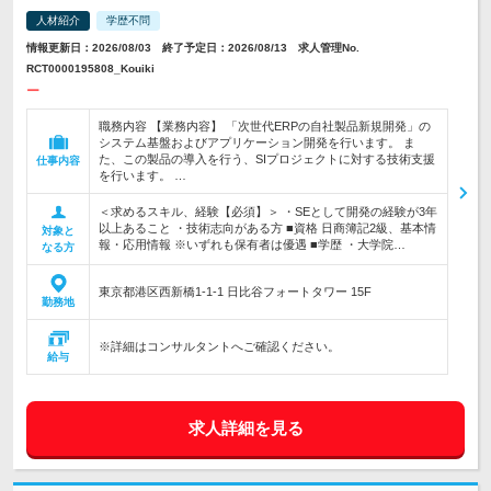
人材紹介
学歴不問
情報更新日：2026/08/03 終了予定日：2026/08/13 求人管理No.
RCT0000195808_Kouiki
ー
職務内容 【業務内容】 「次世代ERPの自社製品新規開発」の
システム基盤およびアプリケーション開発を行います。 ま
た、この製品の導入を行う、SIプロジェクトに対する技術支援
仕事内容
を行います。 …
＜求めるスキル、経験【必須】＞ ・SEとして開発の経験が3年
以上あること ・技術志向がある方 ■資格 日商簿記2級、基本情
対象と
報・応用情報 ※いずれも保有者は優遇 ■学歴 ・大学院…
なる方
東京都港区西新橋1-1-1 日比谷フォートタワー 15F
勤務地
※詳細はコンサルタントへご確認ください。
給与
求人詳細を見る