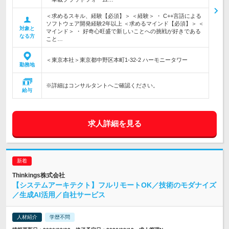
＜求めるスキル、経験【必須】＞ ＜経験＞ ・ C++言語による
ソフトウェア開発経験2年以上 ＜求めるマインド【必須】＞ ＜
対象と
マインド＞ ・ 好奇心旺盛で新しいことへの挑戦が好きである
なる方
こと…
＜東京本社＞東京都中野区本町1-32-2 ハーモニータワー
勤務地
※詳細はコンサルタントへご確認ください。
給与
求人詳細を見る
Thinkings株式会社
【システムアーキテクト】フルリモートOK／技術のモダナイズ
／生成AI活用／自社サービス
人材紹介
学歴不問