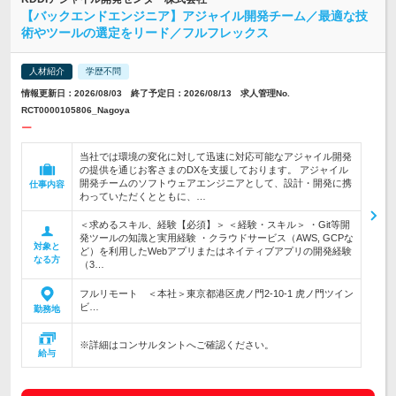
【バックエンドエンジニア】アジャイル開発チーム／最適な技
術やツールの選定をリード／フルフレックス
人材紹介
学歴不問
情報更新日：2026/08/03 終了予定日：2026/08/13 求人管理No.
RCT0000105806_Nagoya
ー
当社では環境の変化に対して迅速に対応可能なアジャイル開発
の提供を通じお客さまのDXを支援しております。 アジャイル
開発チームのソフトウェアエンジニアとして、設計・開発に携
仕事内容
わっていただくとともに、…
＜求めるスキル、経験【必須】＞ ＜経験・スキル＞ ・Git等開
発ツールの知識と実用経験 ・クラウドサービス（AWS, GCPな
対象と
ど）を利用したWebアプリまたはネイティブアプリの開発経験
なる方
（3…
フルリモート ＜本社＞東京都港区虎ノ門2-10-1 虎ノ門ツイン
ビ…
勤務地
※詳細はコンサルタントへご確認ください。
給与