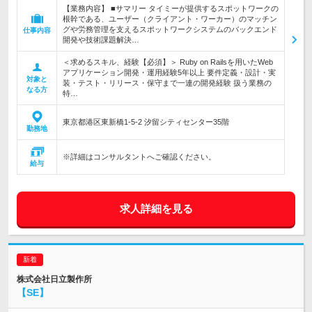
【業務内容】 ■サマリー タイミーが提供するスポットワークの
根幹である、ユーザー（クライアント・ワーカー）のマッチン
グや労務管理を支えるスポットワークシステムのバックエンド
仕事内容
開発や技術課題解決…
＜求めるスキル、経験【必須】＞ Ruby on Railsを用いたWeb
アプリケーション開発・運用経験5年以上 要件定義・設計・実
対象と
装・テスト・リリース・保守まで一連の開発経験 扱う業務の
なる方
特…
東京都港区東新橋1-5-2 汐留シティセンター35階
勤務地
※詳細はコンサルタントへご確認ください。
給与
求人詳細を見る
株式会社日立製作所
【SE】