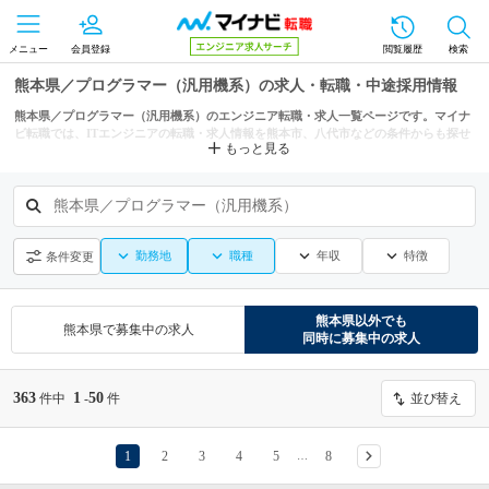
メニュー
会員登録
閲覧履歴
検索
熊本県／プログラマー（汎用機系）の求人・転職・中途採用情報
熊本県／プログラマー（汎用機系）のエンジニア転職・求人一覧ページです。マイナ
ビ転職では、ITエンジニアの転職・求人情報を熊本市、八代市などの条件からも探せ
もっと見る
ます。
熊本県／プログラマー（汎用機系）
勤務地
職種
年収
特徴
条件変更
熊本県
以外でも
熊本県
で募集中の求人
同時に募集中の求人
363
1
50
件中
-
件
並び替え
1
2
3
4
5
8
…