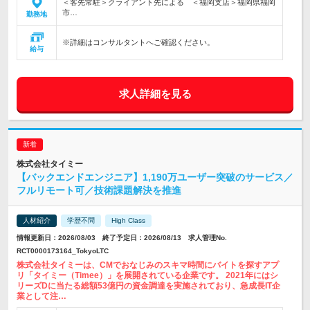
＜客先常駐＞クライアント先による ＜福岡支店＞福岡県福岡
市…
勤務地
※詳細はコンサルタントへご確認ください。
給与
求人詳細を見る
株式会社タイミー
【バックエンドエンジニア】1,190万ユーザー突破のサービス／
フルリモート可／技術課題解決を推進
人材紹介
学歴不問
High Class
情報更新日：2026/08/03 終了予定日：2026/08/13 求人管理No.
RCT0000173164_TokyoLTC
株式会社タイミーは、CMでおなじみのスキマ時間にバイトを探すアプ
リ「タイミー（Timee）」を展開されている企業です。 2021年にはシ
リーズDに当たる総額53億円の資金調達を実施されており、急成長IT企
業として注…