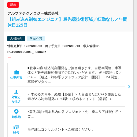
アルファテクノロジー株式会社
【組み込み制御エンジニア】最先端技術領域／転勤なし／年間
休日125日
人材紹介
学歴不問
情報更新日：2026/08/03 終了予定日：2026/08/13 求人管理No.
RCT0000196891_Fukuoka
ー
■仕事内容 組込制御開発をご担当頂きます。自動車関連、半導
体など最先端技術領域でご活躍いただきます。 使用言語：C／
C＋＋ 【組込・制御系ソフトウェア設計・開発】 ・IoT関連、
仕事内容
車載デジタル…
＜求めるスキル、経験【必須】＞ C言語またはC++を使用した
対象と
組み込み制御開発のご経験 ＜求めるマインド【必須】＞
なる方
<客先常駐>熊本県内の各プロジェクト先 ※エリアは現住所・
ご…
勤務地
※詳細はコンサルタントへご確認ください。
給与