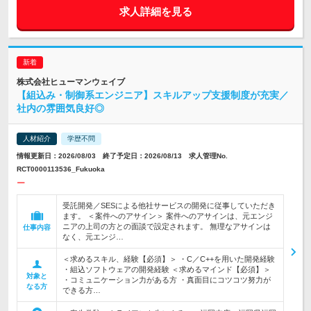
求人詳細を見る
株式会社ヒューマンウェイブ
【組込み・制御系エンジニア】スキルアップ支援制度が充実／
社内の雰囲気良好◎
人材紹介
学歴不問
情報更新日：2026/08/03 終了予定日：2026/08/13 求人管理No.
RCT0000113536_Fukuoka
ー
受託開発／SESによる他社サービスの開発に従事していただき
ます。 ＜案件へのアサイン＞ 案件へのアサインは、元エンジ
ニアの上司の方との面談で設定されます。 無理なアサインは
仕事内容
なく、元エンジ…
＜求めるスキル、経験【必須】＞ ・C／C++を用いた開発経験
・組込ソフトウェアの開発経験 ＜求めるマインド【必須】＞
対象と
・コミュニケーション力がある方 ・真面目にコツコツ努力が
なる方
できる方…