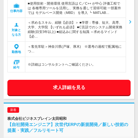
■使用技術・開発環境 使用言語は C／C++ が中心 評価工程で
は 各種専用ツールを活用し、実務を通して習得可能 一部案件
仕事内容
では モデルベース開発（MBD） を導入 ┗ MATLAB…
＜求めるスキル、経験【必須】＞ ■学歴：専修、短大、高専、
大学、大学院 【いずれも必須】 ■C言語でのシステム開発実務
対象と
経験(目安3年以上) ■組込みに関する知識 ＜求めるマインド
なる方
【必…
＜客先常駐＞神奈川県(戸塚、厚木) ※選考の過程で配属地に
つ…
勤務地
※詳細はコンサルタントへご確認ください。
給与
求人詳細を見る
株式会社ビジネスブレイン太田昭和
【自社開発エンジニア】次世代ERPの新規開発／新しい技術の
提案・実践／フルリモート可