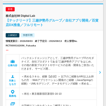
株式会社IM Digital Lab
【テックリード】三越伊勢丹グループ／自社アプリ開発／百貨
店DX推進／フルリモート
人材紹介
学歴不問
情報更新日：2026/08/03 終了予定日：2026/08/13 求人管理No.
RCT0000162696_Fukuoka
ー
バックエンドエンジニアとして、三越伊勢丹グループITのモダ
ナイズ、自社プロダクトである“三越伊勢丹アプリ”をはじめ、
その他の新規プロダクトやサービスの企画・開発をご担当いた
仕事内容
だきます。 サービス開…
＜求めるスキル、経験【必須】＞ 以下のご経験を6年以上お持
ちの方 ・Webアプリケーション開発のご経験（Java/Springの
対象と
経験) ・UMLモデリング、データモデリング経験 ＜求める…
なる方
＜本社＞東京都新宿区新宿5-16-10
勤務地
※詳細はコンサルタントへご確認ください。