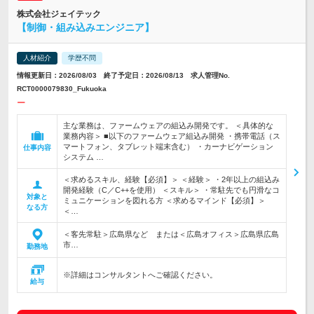
株式会社ジェイテック
【制御・組み込みエンジニア】
人材紹介
学歴不問
情報更新日：2026/08/03 終了予定日：2026/08/13 求人管理No.
RCT0000079830_Fukuoka
ー
主な業務は、ファームウェアの組込み開発です。 ＜具体的な
業務内容＞ ■以下のファームウェア組込み開発 ・携帯電話（ス
マートフォン、タブレット端末含む） ・カーナビゲーション
仕事内容
システム …
＜求めるスキル、経験【必須】＞ ＜経験＞ ・2年以上の組込み
開発経験（C／C++を使用） ＜スキル＞ ・常駐先でも円滑なコ
対象と
ミュニケーションを図れる方 ＜求めるマインド【必須】＞
なる方
＜…
＜客先常駐＞広島県など または＜広島オフィス＞広島県広島
市…
勤務地
※詳細はコンサルタントへご確認ください。
給与