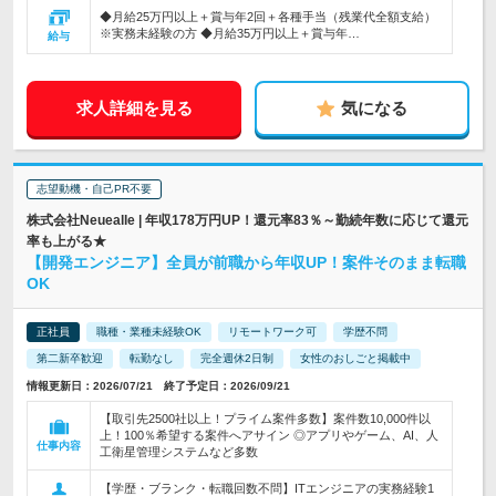
◆月給25万円以上＋賞与年2回＋各種手当（残業代全額支給）
※実務未経験の方 ◆月給35万円以上＋賞与年…
給与
求人詳細を見る
気になる
志望動機・自己PR不要
株式会社Neuealle | 年収178万円UP！還元率83％～勤続年数に応じて還元
率も上がる★
【開発エンジニア】全員が前職から年収UP！案件そのまま転職
OK
正社員
職種・業種未経験OK
リモートワーク可
学歴不問
第二新卒歓迎
転勤なし
完全週休2日制
女性のおしごと掲載中
情報更新日：2026/07/21 終了予定日：2026/09/21
【取引先2500社以上！プライム案件多数】案件数10,000件以
上！100％希望する案件へアサイン ◎アプリやゲーム、AI、人
仕事内容
工衛星管理システムなど多数
【学歴・ブランク・転職回数不問】ITエンジニアの実務経験1