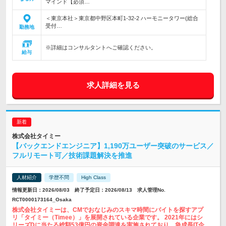
マインド【必須…
＜東京本社＞東京都中野区本町1-32-2 ハーモニータワー(総合
受付…
勤務地
※詳細はコンサルタントへご確認ください。
給与
求人詳細を見る
株式会社タイミー
【バックエンドエンジニア】1,190万ユーザー突破のサービス／
フルリモート可／技術課題解決を推進
人材紹介
学歴不問
High Class
情報更新日：2026/08/03 終了予定日：2026/08/13 求人管理No.
RCT0000173164_Osaka
株式会社タイミーは、CMでおなじみのスキマ時間にバイトを探すアプ
リ「タイミー（Timee）」を展開されている企業です。 2021年にはシ
リーズDに当たる総額53億円の資金調達を実施されており、急成長IT企