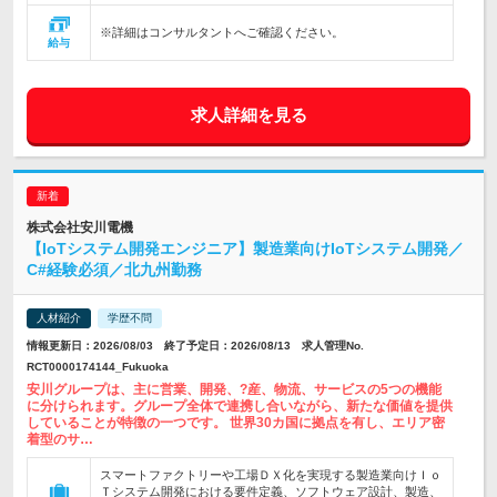
※詳細はコンサルタントへご確認ください。
給与
求人詳細を見る
株式会社安川電機
【IoTシステム開発エンジニア】製造業向けIoTシステム開発／
C#経験必須／北九州勤務
人材紹介
学歴不問
情報更新日：2026/08/03 終了予定日：2026/08/13 求人管理No.
RCT0000174144_Fukuoka
安川グループは、主に営業、開発、?産、物流、サービスの5つの機能
に分けられます。グループ全体で連携し合いながら、新たな価値を提供
していることが特徴の一つです。 世界30カ国に拠点を有し、エリア密
着型のサ…
スマートファクトリーや工場ＤＸ化を実現する製造業向けＩｏ
Ｔシステム開発における要件定義、ソフトウェア設計、製造、