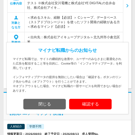
テスト ※株式会社安川電機と株式会社YE DIGITALの合弁会
仕事内容
社、株式会社アイキ…
＜求めるスキル、経験【必須】＞ Cシャープ、データベース
（ストアドプロシージャ）を使ったソフト開発の経験がある方
対象と
＜求めるマインド【必須】＞
なる方
＜出向先：株式会社アイキューブデジタル＞北九州市小倉北区
米…
勤務地
マイナビ転職からのお知らせ
※詳細はコンサルタントへご確認ください。
給与
マイナビ転職では、サイトの継続的な改善や、ユーザーのみなさまに最適化され
た広告を配信すること等を目的に、Cookie等の「インフォマティブデータ」を利
用しています。
求人詳細を見る
インフォマティブデータの提供を無効にしたい場合は「確認する」ボタンのリン
ク先から停止（オプトアウト）を行うことができます。
※オプトアウトをした場合、マイナビ転職の一部サービスを利用できない場合が
あります。
閉じる
確認する
株式会社ボールド
【開発PM/アーキテクト候補】
人材紹介
学歴不問
情報更新日：2026/08/03 終了予定日：2026/08/13 求人管理No.