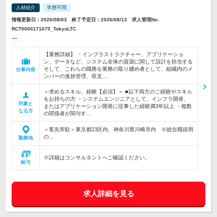
人材紹介
学歴不問
情報更新日：2026/08/03 終了予定日：2026/08/13 求人管理No.
RCT0000171675_TokyoLTC
ー
【業務詳細】 ・インフラストラクチャー、アプリケーショ
ン、データなど、システム全体の資源に関して設計を担当する
そして、これらの職務を業務の取り纏め者として、組織内のメ
仕事内容
ンバーの進捗管理、収支…
＜求めるスキル、経験【必須】＞ ■以下両方のご経験やスキル
をお持ちの方 ・システムエンジニアとして、インフラ開発、
対象と
またはアプリケーション開発に従事した経験満3年以上 ・複数
なる方
の関係者が関与す…
＜客先常駐＞東京都23区内、神奈川県川崎市内 ※総合職採用
の…
勤務地
※詳細はコンサルタントへご確認ください。
給与
求人詳細を見る