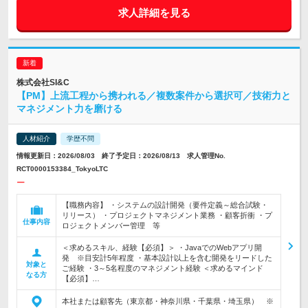
求人詳細を見る
株式会社SI&C
【PM】上流工程から携われる／複数案件から選択可／技術力と
マネジメント力を磨ける
人材紹介
学歴不問
情報更新日：2026/08/03 終了予定日：2026/08/13 求人管理No.
RCT0000153384_TokyoLTC
ー
【職務内容】 ・システムの設計開発（要件定義～総合試験・
リリース） ・プロジェクトマネジメント業務 ・顧客折衝 ・プ
仕事内容
ロジェクトメンバー管理 等
＜求めるスキル、経験【必須】＞ ・JavaでのWebアプリ開
発 ※目安計5年程度 ・基本設計以上を含む開発をリードした
対象と
ご経験 ・3～5名程度のマネジメント経験 ＜求めるマインド
なる方
【必須】…
本社または顧客先（東京都・神奈川県・千葉県・埼玉県） ※