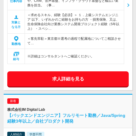
や、CRM、音声基盤、インフラ・クラウド基盤など幅広い業
仕事内容
務を担当。 （事…
＜求めるスキル、経験【必須】＞ １．上級システムエンジニ
ア 以下、いずれかのご経験をお持ちの方 ・損害保険、又は、
対象と
生命保険会社向け業務システム開発プロジェクト経験（5年以
なる方
上） ・スペシ…
＜客先常駐＞東京都※選考の過程で配属地についてご相談させ
て…
勤務地
※詳細はコンサルタントへご確認ください。
給与
求人詳細を見る
株式会社IM Digital Lab
【バックエンドエンジニア】フルリモート勤務／Java/Spring
経験3年以上／自社プロダクト開発
人材紹介
学歴不問