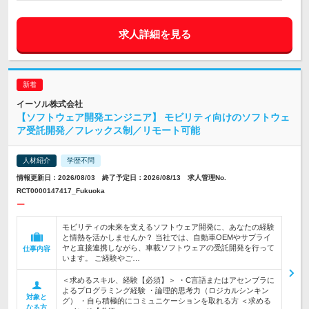
求人詳細を見る
イーソル株式会社
【ソフトウェア開発エンジニア】 モビリティ向けのソフトウェ
ア受託開発／フレックス制／リモート可能
人材紹介
学歴不問
情報更新日：2026/08/03 終了予定日：2026/08/13 求人管理No.
RCT0000147417_Fukuoka
ー
モビリティの未来を支えるソフトウェア開発に、あなたの経験
と情熱を活かしませんか？ 当社では、自動車OEMやサプライ
ヤと直接連携しながら、車載ソフトウェアの受託開発を行って
仕事内容
います。 ご経験やご…
＜求めるスキル、経験【必須】＞ ・C言語またはアセンブラに
よるプログラミング経験 ・論理的思考力（ロジカルシンキン
対象と
グ） ・自ら積極的にコミュニケーションを取れる方 ＜求める
なる方