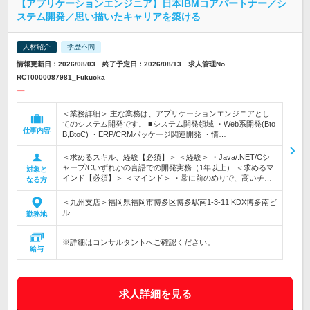
【アプリケーションエンジニア】日本IBMコアパートナー／シ
ステム開発／思い描いたキャリアを築ける
人材紹介
学歴不問
情報更新日：2026/08/03 終了予定日：2026/08/13 求人管理No.
RCT0000087981_Fukuoka
ー
＜業務詳細＞ 主な業務は、アプリケーションエンジニアとし
てのシステム開発です。 ■システム開発領域 ・Web系開発(Bto
仕事内容
B,BtoC) ・ERP/CRMパッケージ関連開発 ・情…
＜求めるスキル、経験【必須】＞ ＜経験＞ ・Java/.NET/Cシ
ャープ/Cいずれかの言語での開発実務（1年以上） ＜求めるマ
対象と
インド【必須】＞ ＜マインド＞ ・常に前のめりで、高いチ…
なる方
＜九州支店＞福岡県福岡市博多区博多駅南1-3-11 KDX博多南ビ
ル…
勤務地
※詳細はコンサルタントへご確認ください。
給与
求人詳細を見る