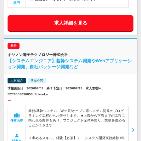
給与
求人詳細を見る
キヤノン電子テクノロジー株式会社
【システムエンジニア】基幹システム開発やWebアプリケーシ
ョン開発、自社パッケージ開発など
人材紹介
学歴不問
情報更新日：2026/08/03 終了予定日：2026/08/13 求人管理No.
RCT0000090853_Fukuoka
ー
業務/基幹システム、Web系/オープン系システム開発のプログ
ラミング工程からお任せします。 ■上流から下流までの工程に
携われる案件もあり、プロジェクト全体を知り、業務を進める
仕事内容
ことができます …
＜求めるスキル、経験【必須】＞ ・システム開発実務経験1年
対象と