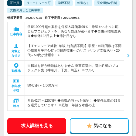
正社員
リモートワーク可
学歴不問
転勤なし
完全週休2日制
女性のおしごと掲載中
情報更新日：2026/07/14 終了予定日：2026/09/14
常時1000件超の案件を保有＆稼働率99％！希望やスキルに応
じたプロジェクトを、あなた自身が選べます◆自由休暇制度あ
仕事内容
り◆年休122日以上◆帰社日なし
【ITエンジニア経験1年以上(言語不問)】学歴・転職回数は不問
◎残業月平均4.47h ◎最新技術へのリスキリング支援あり <20
対象と
代～50代が活躍中！>
なる方
※転居を伴う転勤はありません ※東京都内、都内近郊のプロ
ジェクト先（神奈川、千葉、埼玉） ※フルリ…
勤務地
504万円～1,500万円
初年度
年収
月給42万～120万円 ◆前職給与＋αを保証！ ◆案件単価の83％
を還元しています！ ※経験・年齢を考慮の上…
給与
求人詳細を見る
気になる