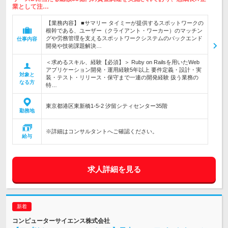
業として注…
【業務内容】 ■サマリー タイミーが提供するスポットワークの
根幹である、ユーザー（クライアント・ワーカー）のマッチン
グや労務管理を支えるスポットワークシステムのバックエンド
仕事内容
開発や技術課題解決…
＜求めるスキル、経験【必須】＞ Ruby on Railsを用いたWeb
アプリケーション開発・運用経験5年以上 要件定義・設計・実
対象と
装・テスト・リリース・保守まで一連の開発経験 扱う業務の
なる方
特…
東京都港区東新橋1-5-2 汐留シティセンター35階
勤務地
※詳細はコンサルタントへご確認ください。
給与
求人詳細を見る
コンピューターサイエンス株式会社