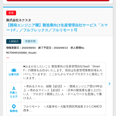
株式会社ネクスタ
【開発エンジニア職】製造業向け生産管理自社サービス「スマ
ートF」／フルフレックス／フルリモート可
人材紹介
学歴不問
情報更新日：2026/08/03 終了予定日：2026/08/13 求人管理No.
RCT0000192866_Kouiki
ー
■おまかせしたいこと 製造業向け生産管理自社SaaS「Smart
F」の開発をお任せいたします。現在は生産管理業務全域をカ
バーしていますが、ここからさらマルチプロダクトに進化して
仕事内容
いきます。 …
＜求めるスキル、経験【必須】＞ ・開発エンジニア歴が3年以
上 ＜求めるマインド【必須】＞ ・日本の製造業を盛り上げた
対象と
い人 ・プロダクト開発したい人 ・チームワークを意識して働
なる方
ける人 …
フルリモート ＜大阪本社＞大阪市西区阿波座 2-1-1 CAMCO
西本…
勤務地