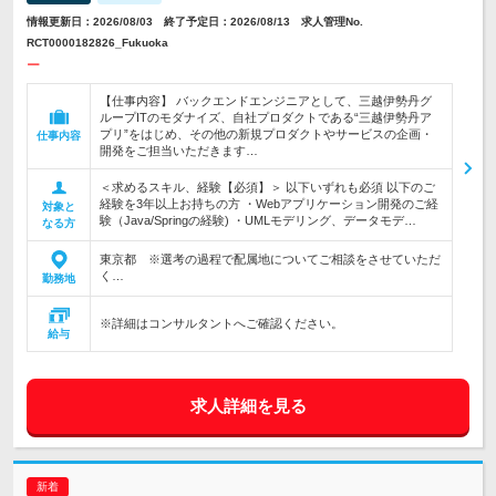
情報更新日：2026/08/03 終了予定日：2026/08/13 求人管理No.
RCT0000182826_Fukuoka
ー
【仕事内容】 バックエンドエンジニアとして、三越伊勢丹グ
ループITのモダナイズ、自社プロダクトである“三越伊勢丹ア
プリ”をはじめ、その他の新規プロダクトやサービスの企画・
仕事内容
開発をご担当いただきます…
＜求めるスキル、経験【必須】＞ 以下いずれも必須 以下のご
経験を3年以上お持ちの方 ・Webアプリケーション開発のご経
対象と
験（Java/Springの経験) ・UMLモデリング、データモデ…
なる方
東京都 ※選考の過程で配属地についてご相談をさせていただ
く…
勤務地
※詳細はコンサルタントへご確認ください。
給与
求人詳細を見る