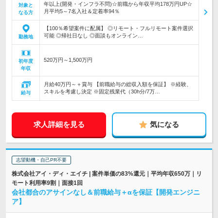
年以上(開発・インフラ不問)☆前職から年収平均178万円UP☆
対象と
月平均5～7名入社＆定着率94％
なる方
【100％希望案件に配属】 ◎リモート・フルリモート案件選択
可能 ◎帰社日なし ◎面談もオンライン…
勤務地
520万円～1,500万円
初年度
年収
月給40万円～＋賞与 【前職給与の総収入額を保証】 ※経験、
スキルを考慮し決定 ※固定残業代（30h分/7万…
給与
求人詳細を見る
気になる
志望動機・自己PR不要
株式会社アイ・ディ・エイチ | 案件単価の83%還元｜平均年収650万｜リ
モート利用率9割｜面接1回
会社都合のアサインなし＆前職給与＋αを保証【開発エンジニ
ア】