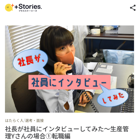
share
/
はたらく人
選考・面接
社長が社員にインタビューしてみた～生産管
理Yさんの場合①転職編