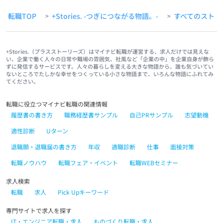
転職TOP
+Stories. -つぎにつながる物語。-
すべてのストー
>
>
+Stories.（プラスストーリーズ）はマイナビ転職が運営する、求人だけでは見えな
い、企業で働く人々の日常や職場の雰囲気、社風など「企業の中」を企業自身が飾ら
ずに発信するサービスです。人々の暮らしを変える大きな物語から、誰も気づいてい
ないところでたしかな幸せをつくっている小さな物語まで、いろんな物語にふれてみ
てください。
転職に役立つマイナビ転職の関連情報
履歴書の書き方
職務経歴書サンプル
自己PRサンプル
志望動機
適性診断
Uターン
退職願・退職届の書き方
年収
適職診断
仕事
面接対策
転職ノウハウ
転職フェア・イベント
転職WEBセミナー
求人検索
転職
求人
Pick Upキーワード
専門サイトで求人を探す
IT・エンジニア転職・求人
ものづくり転職・求人