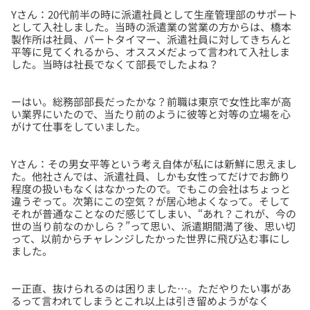
Yさん：20代前半の時に派遣社員として生産管理部のサポート
として入社しました。当時の派遣業の営業の方からは、橋本
製作所は社員、パートタイマー、派遣社員に対してきちんと
平等に見てくれるから、オススメだよって言われて入社しま
ーはい。総務部部長だったかな？前職は東京で女性比率が高
い業界にいたので、当たり前のように彼等と対等の立場を心
Yさん：その男女平等という考え自体が私には新鮮に思えまし
た。他社さんでは、派遣社員、しかも女性ってだけでお飾り
程度の扱いもなくはなかったので。でもこの会社はちょっと
違うぞって。次第にこの空気？が居心地よくなって。そして
それが普通なことなのだ感じてしまい、“あれ？これが、今の
世の当り前なのかしら？”って思い、派遣期間満了後、思い切
って、以前からチャレンジしたかった世界に飛び込む事にし
ー正直、抜けられるのは困りました…。ただやりたい事があ
るって言われてしまうとこれ以上は引き留めようがなく