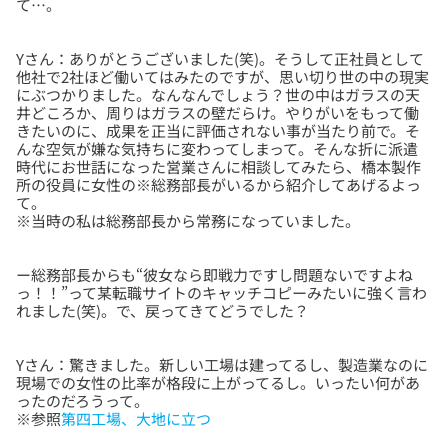
Yさん：ありがとうございました(笑)。そうして正社員として
他社で2社ほど働いてはみたのですが、思い切り世の中の現実
にぶつかりました。なんなんでしょう？世の中はガラスの天
井どころか、周りはガラスの壁だらけ。やりがいをもって働
きたいのに、成果を正当に評価されない事が当たり前で。そ
んな空気が嫌な気持ちに変わってしまって。そんな折に派遣
時代にお世話になった営業さんに相談してみたら、橋本製作
所の役員に女性の※総務部長がいるから紹介してあげるよっ
て。
ー総務部長からも“彼女なら即戦力ですし問題ないですよね
っ！！”って某転職サイトのキャッチコピーみたいに強く言わ
Yさん：驚きました。新しい工場は建ってるし、製造業なのに
現場での女性の比率が格段に上がってるし。いったい何があ
ったのだろうって。
※参照
第四工場、大地に立つ