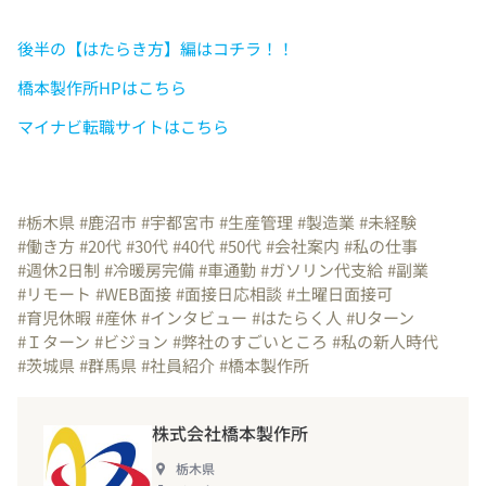
後半の【はたらき方】編はコチラ！！
橋本製作所HPはこちら
マイナビ転職サイトはこちら
#栃木県
#鹿沼市
#宇都宮市
#生産管理
#製造業
#未経験
#働き方
#20代
#30代
#40代
#50代
#会社案内
#私の仕事
#週休2日制
#冷暖房完備
#車通勤
#ガソリン代支給
#副業
#リモート
#WEB面接
#面接日応相談
#土曜日面接可
#育児休暇
#産休
#インタビュー
#はたらく人
#Uターン
#Ｉターン
#ビジョン
#弊社のすごいところ
#私の新人時代
#茨城県
#群馬県
#社員紹介
#橋本製作所
株式会社橋本製作所
栃木県