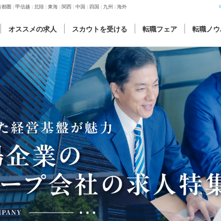
首都圏
甲信越
北陸
東海
関西
中国
四国
九州
海外
オススメの求人
スカウトを受ける
転職フェア
転職ノウ