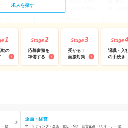
福岡など全国各地で積極採用中◆
◆東京・大阪・名古屋・福岡など全国各地で積極採用中◆
◆東京・大阪
求人を探す
～22.8万円【想定】
月給19.0万円～22.8万円【想定】
月給19
気になる
気になる
活動の
応募書類を
退職・入
受かる！
方
準備する
の手続き
面接対策
企画・経営
ー 他
マーケティング・企画・宣伝・MD・経営企画・FCオーナー 他