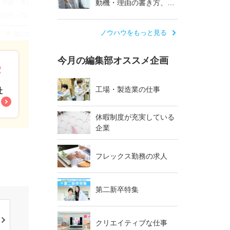
・名古屋・福岡など全国各地で積極採用中◆
動機・理由の書き方、伝
え方
.0万円～22.8万円【想定】
ノウハウをもっと見る
気になる
今月の編集部オススメ企画
工場・製造業の仕事
社
休暇制度が充実している
企業
フレックス勤務の求人
第二新卒特集
クリエイティブな仕事