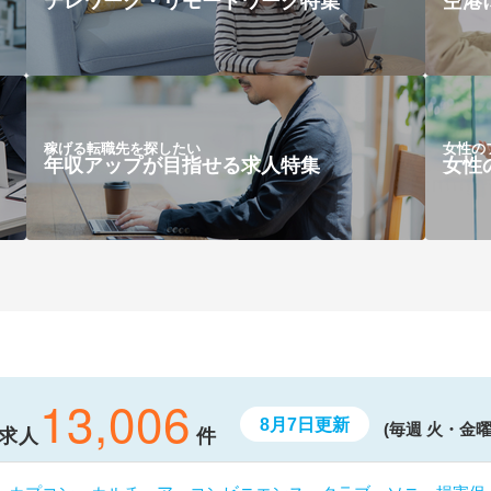
テレワーク・リモートワーク特集
空港
稼げる転職先を探したい
女性の
年収アップが目指せる求人特集
女性
13,006
8月7日更新
(毎週 火・金曜
求人
件