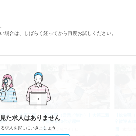
。
い場合は、しばらく経ってから再度お試しください。
／制作）】★第二新
【総合職（営業／制作）】★第二新
【総合職（
見た求人はありません
躍中
卒歓迎★20代活躍中
卒歓迎★2
なる求人を探しにいきましょう！
ナビ
株式会社マイナビ
株式会