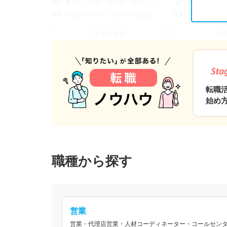
◆東京・大阪・名古屋・福岡など全国各地で積極採用中◆
◆東京・大阪・名古屋・
月給19.0万円～22.8万円【想定】
月給19.0万円
気になる
転
職
ノ
ウ
ハ
ウ
転職
始め
職種から探す
営業
営業・代理店営業・人材コーディネーター・コールセンタ