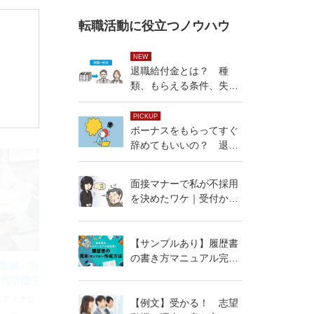
転職活動に役立つノウハウ
NEW
退職給付金とは？ 種
類、もらえる条件、失業
手当との違い
PICKUP
ボーナスをもらってすぐ
辞めてもいいの？ 退職
する時の注意点を解説
面接マナーで私が不採用
を決めたワケ｜受付から
入退室の流れを解説
【サンプルあり】履歴書
の書き方マニュアル完全
営業／制作）】★第二新
版！
0代活躍中
社マイナビ
【例文】受かる！ 志望