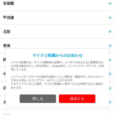
首都圏
甲信越
北陸
東海
マイナビ転職からのお知らせ
関西
マイナビ転職では、サイトの継続的な改善や、ユーザーのみなさまに最適化され
た広告を配信すること等を目的に、Cookie等の「インフォマティブデータ」を利
用しています。
中国
インフォマティブデータの提供を無効にしたい場合は「確認する」ボタンのリン
ク先から停止（オプトアウト）を行うことができます。
※オプトアウトをした場合、マイナビ転職の一部サービスを利用できない場合が
あります。
四国
閉じる
確認する
九州