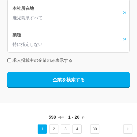
本社所在地
鹿児島県すべて
業種
特に指定しない
求人掲載中の企業のみ表示する
企業を検索する
598
1 - 20
件中
件
1
2
3
4
…
30