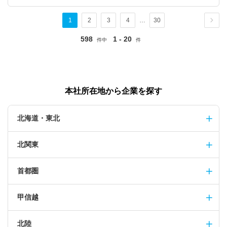
1
2
3
4
…
30
598
1 - 20
件中
件
本社所在地から企業を探す
北海道・東北
北関東
首都圏
甲信越
北陸