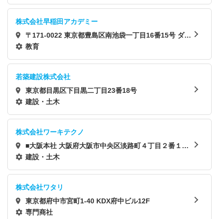
株式会社早稲田アカデミー
〒171-0022 東京都豊島区南池袋一丁目16番15号 ダイ
ヤゲート池袋9階
教育
若築建設株式会社
東京都目黒区下目黒二丁目23番18号
建設・土木
株式会社ワーキテクノ
■大阪本社 大阪府大阪市中央区淡路町４丁目２番１３
号 アーバンネット御堂筋ビル４F
建設・土木
株式会社ワタリ
東京都府中市宮町1-40 KDX府中ビル12F
専門商社