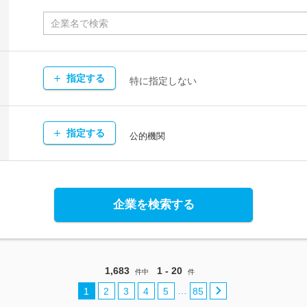
指定する
特に指定しない
指定する
公的機関
企業を検索する
1,683
1 - 20
件中
件
…
1
2
3
4
5
85