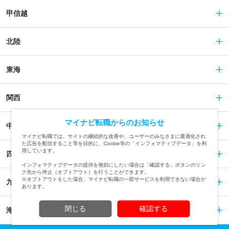
甲信越
北陸
東海
関西
マイナビ転職からのお知らせ
中国
マイナビ転職では、サイトの継続的な改善や、ユーザーのみなさまに最適化され
た広告を配信すること等を目的に、Cookie等の「インフォマティブデータ」を利
用しています。
四国
インフォマティブデータの提供を無効にしたい場合は「確認する」ボタンのリン
ク先から停止（オプトアウト）を行うことができます。
※オプトアウトをした場合、マイナビ転職の一部サービスを利用できない場合が
九州
あります。
閉じる
確認する
海外