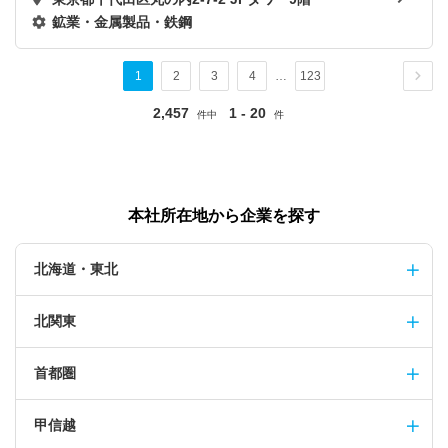
鉱業・金属製品・鉄鋼
1
2
3
4
…
123
2,457
1 - 20
件中
件
本社所在地から企業を探す
北海道・東北
北関東
首都圏
甲信越