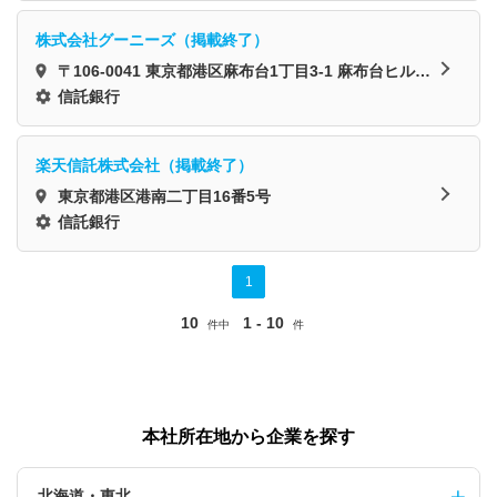
株式会社グーニーズ（掲載終了）
〒106-0041 東京都港区麻布台1丁目3-1 麻布台ヒルズ
森JPタワー
信託銀行
楽天信託株式会社（掲載終了）
東京都港区港南二丁目16番5号
信託銀行
1
10
1 - 10
件中
件
本社所在地から企業を探す
北海道・東北