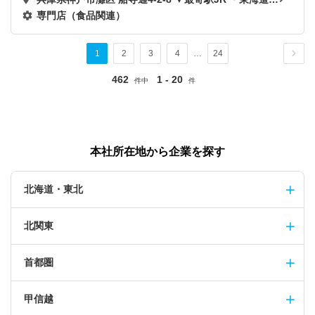
線 摩耶駅 徒歩5分 ＊阪神電鉄 阪神電鉄本線 西灘駅 徒
専門店（食品関連）
歩5分
1
2
3
4
…
24
462
1 - 20
件中
件
本社所在地から企業を探す
北海道・東北
北関東
首都圏
甲信越