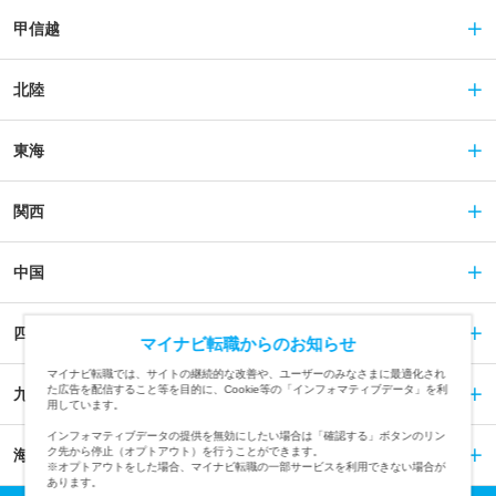
甲信越
北陸
東海
関西
中国
四国
マイナビ転職からのお知らせ
マイナビ転職では、サイトの継続的な改善や、ユーザーのみなさまに最適化され
た広告を配信すること等を目的に、Cookie等の「インフォマティブデータ」を利
九州
用しています。
インフォマティブデータの提供を無効にしたい場合は「確認する」ボタンのリン
ク先から停止（オプトアウト）を行うことができます。
海外
※オプトアウトをした場合、マイナビ転職の一部サービスを利用できない場合が
あります。