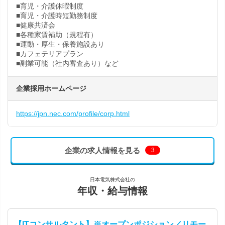
■育児・介護休暇制度
■育児・介護時短勤務制度
■健康共済会
■各種家賃補助（規程有）
■運動・厚生・保養施設あり
■カフェテリアプラン
■副業可能（社内審査あり）など
企業採用ホームページ
https://jpn.nec.com/profile/corp.html
企業の求人情報を見る
3
日本電気株式会社の
年収・給与情報
【ITコンサルタント】※オープンポジション／リモー