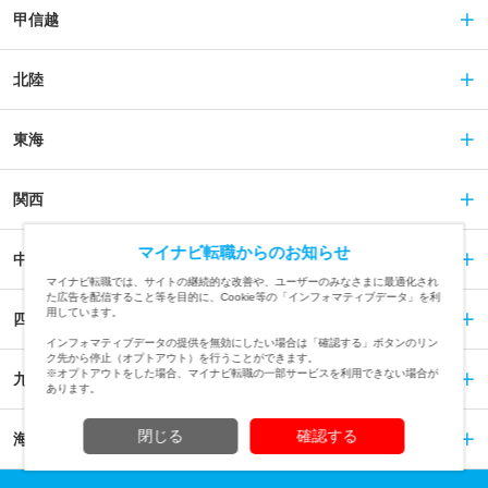
甲信越
北陸
東海
関西
マイナビ転職からのお知らせ
中国
マイナビ転職では、サイトの継続的な改善や、ユーザーのみなさまに最適化され
た広告を配信すること等を目的に、Cookie等の「インフォマティブデータ」を利
用しています。
四国
インフォマティブデータの提供を無効にしたい場合は「確認する」ボタンのリン
ク先から停止（オプトアウト）を行うことができます。
※オプトアウトをした場合、マイナビ転職の一部サービスを利用できない場合が
九州
あります。
閉じる
確認する
海外