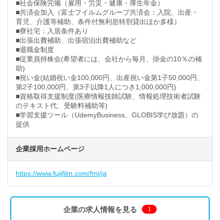
■社会保険完備（雇用・労災・健康・厚生年金）
■共済会加入（富士フイルムグループ共済会：入院、出産・
育児、介護等補助、条件付無利息特別貸出ほか多様）
■寮社宅：入居条件あり
■出張出費補助、出張宿泊出費補助など
■退職金制度
■従業員持株会(希望者には、会社から毎月、掛金の10％の補
助)
■祝い金(結婚祝い金100,000円、出産祝い金第1子50,000円、
第2子100,000円、第3子以降1人につき1,000,000円)
■資格取得支援制度(医療情報技師試験、情報処理技術者試験
のテキスト代、受験料補助等)
■学習支援ツール（UdemyBusiness、GLOBIS学び放題）の
提供
企業採用ホームページ
https://www.fujifilm.com/fmi/ja
企業の求人情報を見る
1