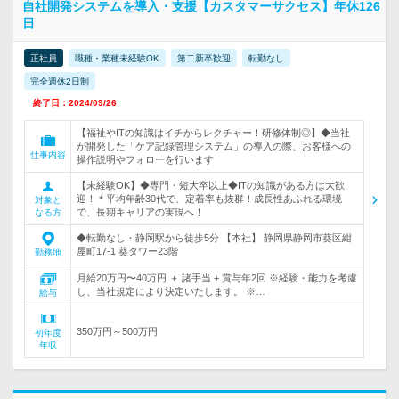
自社開発システムを導入・支援【カスタマーサクセス】年休126
日
正社員
職種・業種未経験OK
第二新卒歓迎
転勤なし
完全週休2日制
終了日：2024/09/26
【福祉やITの知識はイチからレクチャー！研修体制◎】◆当社
が開発した「ケア記録管理システム」の導入の際、お客様への
仕事内容
操作説明やフォローを行います
【未経験OK】◆専門・短大卒以上◆ITの知識がある方は大歓
迎！＊平均年齢30代で、定着率も抜群！成長性あふれる環境
対象と
で、長期キャリアの実現へ！
なる方
◆転勤なし・静岡駅から徒歩5分 【本社】 静岡県静岡市葵区紺
屋町17-1 葵タワー23階
勤務地
月給20万円〜40万円 ＋ 諸手当 + 賞与年2回 ※経験・能力を考慮
し、当社規定により決定いたします。 ※…
給与
350万円～500万円
初年度
年収