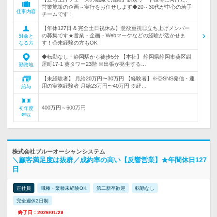
営業施策の企画～実行をお任せします◆20～30代が中心の若手
仕事内容
チームです！
【年休127日 & 完全土日祝休み】意欲重視◎立ち上げメンバー
の募集です★営業・企画・Webマーケなどの経験が活かせま
対象と
す！◎未経験の方もOK
なる方
◆転勤なし・静岡駅から徒歩5分 【本社】 静岡県静岡市葵区紺
屋町17-1 葵タワー23階 ※出張が発生する…
勤務地
【未経験者】 月給20万円〜30万円 【経験者】※◎SNS発信・運
用の実務経験者 月給23万円〜40万円 ※経…
給与
400万円～600万円
初年度
年収
株式会社ブルーオーシャンシステム
＼顧客満足度は抜群／成約率の高い【反響営業】★年間休日127
日
正社員
職種・業種未経験OK
第二新卒歓迎
転勤なし
完全週休2日制
終了日：2026/01/29