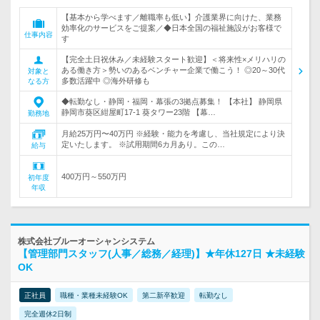
【基本から学べます／離職率も低い】介護業界に向けた、業務
効率化のサービスをご提案／◆日本全国の福祉施設がお客様で
仕事内容
す
【完全土日祝休み／未経験スタート歓迎】＜将来性×メリハリの
ある働き方＞勢いのあるベンチャー企業で働こう！ ◎20～30代
対象と
多数活躍中 ◎海外研修も
なる方
◆転勤なし・静岡・福岡・幕張の3拠点募集！ 【本社】 静岡県
静岡市葵区紺屋町17-1 葵タワー23階 【幕…
勤務地
月給25万円〜40万円 ※経験・能力を考慮し、当社規定により決
定いたします。 ※試用期間6カ月あり。この…
給与
400万円～550万円
初年度
年収
株式会社ブルーオーシャンシステム
【管理部門スタッフ(人事／総務／経理)】★年休127日 ★未経験
OK
正社員
職種・業種未経験OK
第二新卒歓迎
転勤なし
完全週休2日制