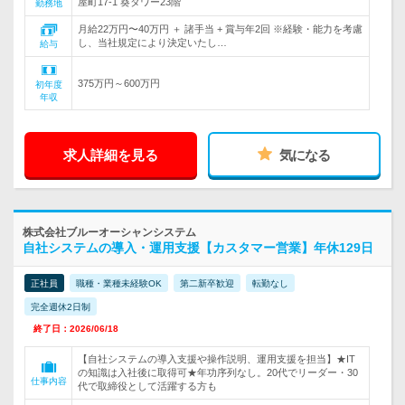
屋町17-1 葵タワー23階
勤務地
月給22万円〜40万円 ＋ 諸手当 + 賞与年2回 ※経験・能力を考慮
し、当社規定により決定いたし…
給与
375万円～600万円
初年度
年収
求人詳細を見る
気になる
株式会社ブルーオーシャンシステム
自社システムの導入・運用支援【カスタマー営業】年休129日
正社員
職種・業種未経験OK
第二新卒歓迎
転勤なし
完全週休2日制
終了日：2026/06/18
【自社システムの導入支援や操作説明、運用支援を担当】★IT
の知識は入社後に取得可★年功序列なし。20代でリーダー・30
仕事内容
代で取締役として活躍する方も