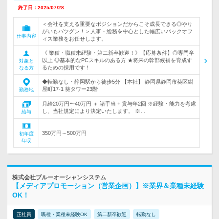
終了日：2025/07/28
＜会社を支える重要なポジションだからこそ成長できる◎やり
がいもバツグン！＞人事・総務を中心とした幅広いバックオフ
仕事内容
ィス業務をお任せします。
《 業種・職種未経験・第二新卒歓迎！》【応募条件】◎専門卒
以上 ◎基本的なPCスキルのある方 ★将来の幹部候補を育成す
対象と
るための採用です！
なる方
◆転勤なし・静岡駅から徒歩5分 【本社】 静岡県静岡市葵区紺
屋町17-1 葵タワー23階
勤務地
月給20万円〜40万円 ＋ 諸手当 + 賞与年2回 ※経験・能力を考慮
し、当社規定により決定いたします。 ※…
給与
350万円～500万円
初年度
年収
株式会社ブルーオーシャンシステム
【メディアプロモーション（営業企画）】※業界＆業種未経験
OK！
正社員
職種・業種未経験OK
第二新卒歓迎
転勤なし