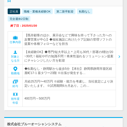
日
正社員
職種・業種未経験OK
第二新卒歓迎
転勤なし
完全週休2日制
終了日：2025/01/30
【既存顧客のほか、展示会などで興味を持って下さった方への
反響営業が中心】◆福祉施設に向けたケア記録の管理ソフトの
仕事内容
提案や各種フォローなどを担当
【未経験OK】◆専門/短大卒以上＊上司も30代！部署の8割が20
~30代！福祉やITの知識不問！将来性溢れるソリューション提案
対象と
にチャレンジしたい方を歓迎
なる方
◆転勤なし・静岡駅から徒歩5分 【本社】 静岡県静岡市葵区紺
屋町17-1 葵タワー23階 ※出張が発生する…
勤務地
月給25万円〜40万円 ※経験・能力を考慮し、当社規定により決
定いたします。 ※試用期間6カ月あり。この…
給与
400万円～500万円
初年度
年収
株式会社ブルーオーシャンシステム