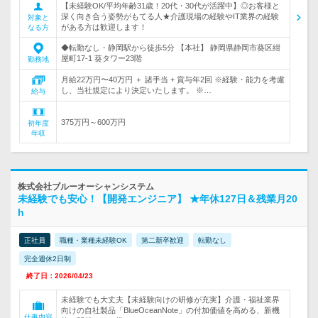
【未経験OK/平均年齢31歳！20代・30代が活躍中】◎お客様と
深く向き合う姿勢がもてる人★介護現場の経験やIT業界の経験
対象と
がある方は歓迎します！
なる方
◆転勤なし・静岡駅から徒歩5分 【本社】 静岡県静岡市葵区紺
屋町17-1 葵タワー23階
勤務地
月給22万円〜40万円 ＋ 諸手当 + 賞与年2回 ※経験・能力を考慮
し、当社規定により決定いたします。 ※…
給与
375万円～600万円
初年度
年収
株式会社ブルーオーシャンシステム
未経験でも安心！【開発エンジニア】 ★年休127日＆残業月20
h
正社員
職種・業種未経験OK
第二新卒歓迎
転勤なし
完全週休2日制
終了日：2026/04/23
未経験でも大丈夫【未経験向けの研修が充実】介護・福祉業界
向けの自社製品「BlueOceanNote」の付加価値を高める、新機
仕事内容