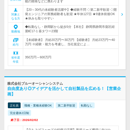
能の開発などに携わります
【20～30代の未経験者活躍中】◆経験不問 ◇第二新卒歓迎 ◇開
発エンジニアの実務経験者も歓迎 ★年休127日 ★9連休前後OK
対象と
★休みも取りやすい
なる方
◆転勤なし・静岡駅から徒歩5分 【本社】 静岡県静岡市葵区紺
屋町17-1 葵タワー23階
勤務地
【未経験者】 月給20万円〜30万円 【経験者】 月給23万円〜40
万円 ※経験・能力を考慮し、当社規定によ…
給与
350万円～600万円
初年度
年収
株式会社ブルーオーシャンシステム
自由度あり◎アイデアを活かして自社製品を広める！【営業企
画】
正社員
職種・業種未経験OK
第二新卒歓迎
転勤なし
完全週休2日制
終了日：2026/02/02
【立ち上げフェーズの組織で活躍】新規リード獲得に向けた、