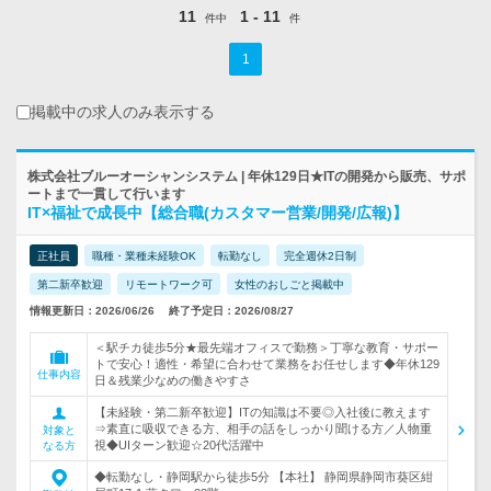
11
1 - 11
件中
件
1
掲載中の求人のみ表示する
株式会社ブルーオーシャンシステム | 年休129日★ITの開発から販売、サポ
ートまで一貫して行います
IT×福祉で成長中【総合職(カスタマー営業/開発/広報)】
正社員
職種・業種未経験OK
転勤なし
完全週休2日制
第二新卒歓迎
リモートワーク可
女性のおしごと掲載中
情報更新日：2026/06/26
終了予定日：2026/08/27
＜駅チカ徒歩5分★最先端オフィスで勤務＞丁寧な教育・サポー
トで安心！適性・希望に合わせて業務をお任せします◆年休129
仕事内容
日＆残業少なめの働きやすさ
【未経験・第二新卒歓迎】ITの知識は不要◎入社後に教えます
⇒素直に吸収できる方、相手の話をしっかり聞ける方／人物重
対象と
視◆UIターン歓迎☆20代活躍中
なる方
◆転勤なし・静岡駅から徒歩5分 【本社】 静岡県静岡市葵区紺