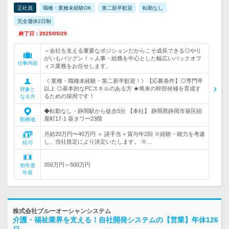
正社員
職種・業種未経験OK
第二新卒歓迎
転勤なし
完全週休2日制
終了日：2025/05/29
＜会社を支える重要なポジションだからこそ成長できる◎やり
がいもバツグン！＞人事・総務を中心とした幅広いバックオフ
仕事内容
ィス業務をお任せします。
《 業種・職種未経験・第二新卒歓迎！》【応募条件】◎専門卒
以上 ◎基本的なPCスキルのある方 ★将来の幹部候補を育成す
対象と
るための採用です！
なる方
◆転勤なし・静岡駅から徒歩5分 【本社】 静岡県静岡市葵区紺
屋町17-1 葵タワー23階
勤務地
月給20万円〜40万円 ＋ 諸手当 + 賞与年2回 ※経験・能力を考慮
し、当社規定により決定いたします。 ※…
給与
350万円～500万円
初年度
年収
株式会社ブルーオーシャンシステム
介護・福祉業界を支える！自社開発システムの【営業】年休126