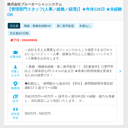
株式会社ブルーオーシャンシステム
【管理部門スタッフ(人事／総務／経理)】★年休126日 ★未経験
OK
正社員
職種・業種未経験OK
第二新卒歓迎
転勤なし
完全週休2日制
終了日：2024/09/26
＜会社を支える重要なポジションだからこそ成長できる◎やり
がいもバツグン！＞人事・総務を中心とした幅広いバックオフ
仕事内容
ィス業務をお任せします。
《 業種・職種未経験・第二新卒歓迎！》【応募条件】◎専門卒
以上 ◎基本的なPCスキルのある方 ★将来の幹部候補を育成す
対象と
るための採用です！
なる方
◆転勤なし・静岡駅から徒歩5分 【本社】 静岡県静岡市葵区紺
屋町17-1 葵タワー23階
勤務地
月給20万円〜40万円 ＋ 諸手当 + 賞与年2回 ※経験・能力を考慮
し、当社規定により決定いたします。 ※…
給与
350万円～500万円
初年度
年収