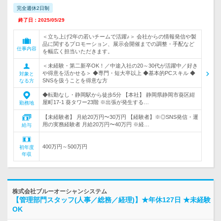
完全週休2日制
終了日：2025/05/29
＜立ち上げ2年の若いチームで活躍♪＞ 会社からの情報発信や製
品に関するプロモーション、展示会開催までの調整・手配など
仕事内容
を幅広く担当いただきます。
＜未経験・第二新卒OK！／中途入社の20～30代が活躍中／好き
や得意を活かせる＞ ◆専門・短大卒以上 ◆基本的PCスキル ◆
対象と
SNSを扱うことを得意な方
なる方
◆転勤なし・静岡駅から徒歩5分 【本社】 静岡県静岡市葵区紺
屋町17-1 葵タワー23階 ※出張が発生する…
勤務地
【未経験者】 月給20万円〜30万円 【経験者】※◎SNS発信・運
用の実務経験者 月給20万円〜40万円 ※経…
給与
400万円～500万円
初年度
年収
株式会社ブルーオーシャンシステム
【管理部門スタッフ(人事／総務／経理)】★年休127日 ★未経験
OK