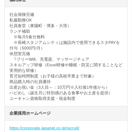
社会保険完備
私服勤務OK
社員食堂（東陽町・博多・大塔）
ランチ補助
※毎月5食分無料
※長崎スタジアムシティは施設内で使用できるスタPAYを
付与（5000円/月）
休憩室完備
└フリーWifi、充電器、マッサージチェア
スキルアップ研修（Excel研修や睡眠・防災に関することなど
実用的な研修）
育児短時間制度（お子様の高校卒業まで対象）
商品購入時の社員優待
出産お祝い金（3人目～：10万円※入社後1年後から）
ハピめし（誕生月に特別感のある食事やお土産を提供）
ユーキャン資格取得支援・祝金制度
企業採用ホームページ
https://corporate.japanet.co.jp/recruit/