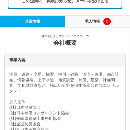
この企業の「掲載お知らせ」メールを受けとる
企業情報
求人情報
0
株式会社オリエントアイエヌジー の
会社概要
事業内容
測量、道路・交通、橋梁、河川・砂防、港湾・漁港、都市計
画、情報処理、上下水道、地質調査、補償、建築、計画調
査、文化財調査など、幅広い分野を擁する総合建設コンサル
タント
加入団体
(社)日本測量協会
(社)日本補償コンサルタント協会
(社)長崎県建築士事務所協会
(社)全国防災協会
(社)全日本不動産協会