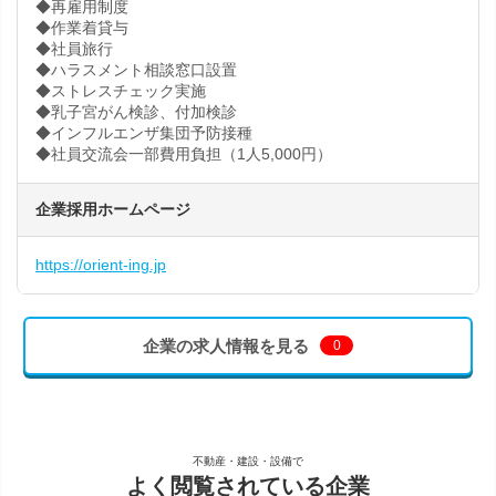
◆再雇用制度
◆作業着貸与
◆社員旅行
◆ハラスメント相談窓口設置
◆ストレスチェック実施
◆乳子宮がん検診、付加検診
◆インフルエンザ集団予防接種
◆社員交流会一部費用負担（1人5,000円）
企業採用ホームページ
https://orient-ing.jp
企業の求人情報を見る
0
不動産・建設・設備で
よく閲覧されている企業