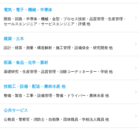
電気・電子・機械・半導体
開発・回路・半導体・機械・金型・プロセス技術・品質管理・生産管理・
セールスエンジニア・サービスエンジニア・評価 他
建築・土木
設計・積算・測量・構造解析・施工管理・設備保全・研究開発 他
医薬・食品・化学・素材
基礎研究・生産管理・品質管理・治験コーディネーター・学術 他
技能工・設備・配送・農林水産 他
整備・製造・工事・設備管理・警備・ドライバー・農林水産 他
公共サービス
公務員・警察官・消防士・自衛隊・団体職員・学校法人職員 他