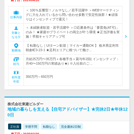
終了日：2025/04/10
＜ 100％反響型！ノルマなし／若手活躍中 ＞WEBマーケティン
グに力を入れているから問い合わせ多数で安定性抜群！★頑張
仕事内容
りはインセンティブで還元！
＜ 未経験者歓迎・若手活躍中 ＞◎応募条件は「要普免(AT可)」
のみ！ ★家庭やプライベートの両立が叶う環境 ★正当評価を実
対象と
施！早期キャリアアップ可
なる方
【 転勤なし｜UIターン歓迎｜マイカー通勤OK 】 栃木県足利市
朝倉町3-23-1 ★足利エリアに根づいて働け…
勤務地
月給25万円〜35万円＋各種手当＋賞与年2回( インセンティブ：
月40〜150万円の実績あり★) ※入社前のご…
給与
350万円～650万円
初年度
年収
株式会社東建ビルダー
地域の暮らしを支える【住宅アドバイザー】★完休2日★年休12
0日
正社員
学歴不問
転勤なし
完全週休2日制
終了日：2025/02/20