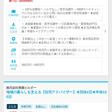
終了日：2025/09/01
＜ 100％反響型！ノルマなし／若手活躍中 ＞WEBマーケティン
グに力を入れているから問い合わせ多数で安定性抜群！★頑張
仕事内容
りはインセンティブで還元！
＜ 未経験者歓迎・若手活躍中 ＞◎応募条件は「要普免(AT可)」
のみ！ ★家庭やプライベートの両立が叶う環境 ★正当評価を実
対象と
施！早期キャリアアップ可
なる方
【 転勤なし｜UIターン歓迎｜マイカー通勤OK 】 栃木県足利市
朝倉町3-23-1 ★足利エリアに根づいて働け…
勤務地
月給25万円〜35万円＋各種手当＋賞与年2回( インセンティブ：
月40〜150万円の実績あり★) ※入社前のご…
給与
350万円～650万円
初年度
年収
株式会社東建ビルダー
地域の暮らしを支える【住宅アドバイザー】★完休2日★年休12
0日
正社員
学歴不問
転勤なし
完全週休2日制