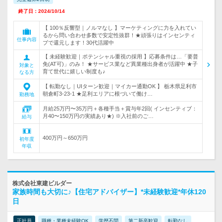
終了日：2024/10/14
【 100％反響型｜ノルマなし 】マーケティングに力を入れてい
るから問い合わせ多数で安定性抜群！★頑張りはインセンティ
仕事内容
ブで還元します！30代活躍中
【 未経験歓迎｜ポテンシャル重視の採用 】応募条件は…「要普
免(AT可)」のみ！ ★サービス業など異業種出身者が活躍中 ★子
対象と
育て世代に嬉しい制度も♪
なる方
【 転勤なし｜UIターン歓迎｜マイカー通勤OK 】 栃木県足利市
朝倉町3-23-1 ★足利エリアに根づいて働け…
勤務地
月給25万円〜35万円＋各種手当＋賞与年2回( インセンティブ：
月40〜150万円の実績あり★) ※入社前のご…
給与
400万円～650万円
初年度
年収
株式会社東建ビルダー
家族時間も大切に♪【住宅アドバイザー】*未経験歓迎*年休120
日
正社員
職種・業種未経験OK
学歴不問
第二新卒歓迎
転勤なし