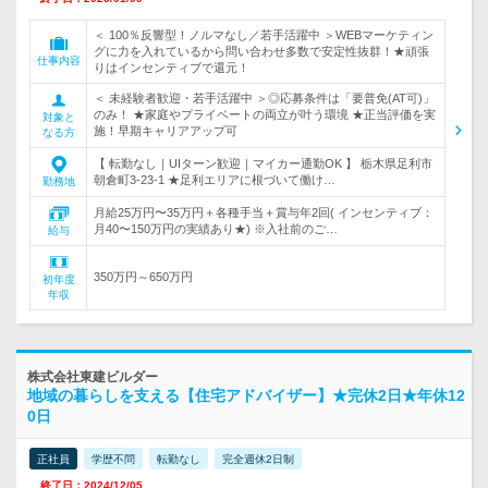
＜ 100％反響型！ノルマなし／若手活躍中 ＞WEBマーケティン
グに力を入れているから問い合わせ多数で安定性抜群！★頑張
仕事内容
りはインセンティブで還元！
＜ 未経験者歓迎・若手活躍中 ＞◎応募条件は「要普免(AT可)」
のみ！ ★家庭やプライベートの両立が叶う環境 ★正当評価を実
対象と
施！早期キャリアアップ可
なる方
【 転勤なし｜UIターン歓迎｜マイカー通勤OK 】 栃木県足利市
朝倉町3-23-1 ★足利エリアに根づいて働け…
勤務地
月給25万円〜35万円＋各種手当＋賞与年2回( インセンティブ：
月40〜150万円の実績あり★) ※入社前のご…
給与
350万円～650万円
初年度
年収
株式会社東建ビルダー
地域の暮らしを支える【住宅アドバイザー】★完休2日★年休12
0日
正社員
学歴不問
転勤なし
完全週休2日制
終了日：2024/12/05