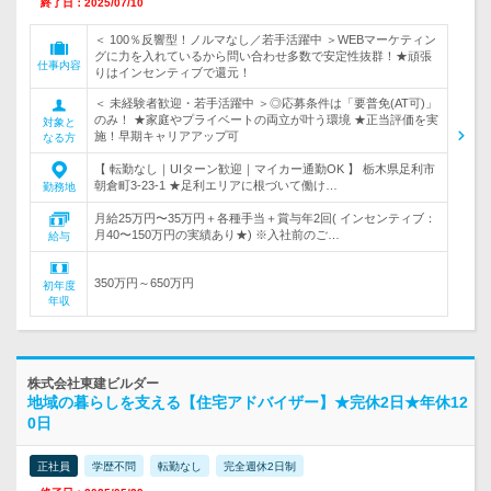
終了日：2025/07/10
＜ 100％反響型！ノルマなし／若手活躍中 ＞WEBマーケティン
グに力を入れているから問い合わせ多数で安定性抜群！★頑張
仕事内容
りはインセンティブで還元！
＜ 未経験者歓迎・若手活躍中 ＞◎応募条件は「要普免(AT可)」
のみ！ ★家庭やプライベートの両立が叶う環境 ★正当評価を実
対象と
施！早期キャリアアップ可
なる方
【 転勤なし｜UIターン歓迎｜マイカー通勤OK 】 栃木県足利市
朝倉町3-23-1 ★足利エリアに根づいて働け…
勤務地
月給25万円〜35万円＋各種手当＋賞与年2回( インセンティブ：
月40〜150万円の実績あり★) ※入社前のご…
給与
350万円～650万円
初年度
年収
株式会社東建ビルダー
地域の暮らしを支える【住宅アドバイザー】★完休2日★年休12
0日
正社員
学歴不問
転勤なし
完全週休2日制