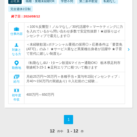
正社員
職種・業種未経験OK
学歴不問
第二新卒歓迎
転勤なし
完全週休2日制
終了日：2024/08/12
＜100％反響型！ノルマなし／30代活躍中＞マーケティングに力
を入れているから問い合わせ多数で安定性抜群！★頑張りはイ
仕事内容
ンセンティブで還元します◎
＜未経験歓迎♪ポテンシャル重視の採用◎＞応募条件は「要普免
(AT可)」のみ！ ★サービス業など異業種出身者が活躍中 ★子育
対象と
て世代に嬉しい制度も♪
なる方
《転勤なし&U・Iターン歓迎&マイカー通勤OK》 栃木県足利市
朝倉町3-23-1 ★足利エリアに根づいて働けます
勤務地
月給25万円〜35万円＋各種手当＋賞与年2回(インセンティブ：
月40〜150万円の実績あり) ※入社前のご経験…
給与
400万円～650万円
初年度
年収
1
12
1 - 12
件中
件