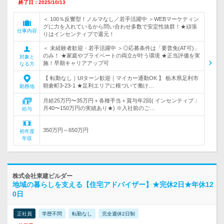
終了日：2025/10/13
＜ 100％反響型！ノルマなし／若手活躍中 ＞WEBマーケティン
グに力を入れているから問い合わせ多数で安定性抜群！★頑張
仕事内容
りはインセンティブで還元！
＜ 未経験者歓迎・若手活躍中 ＞◎応募条件は「要普免(AT可)」
のみ！ ★家庭やプライベートの両立が叶う環境 ★正当評価を実
対象と
施！早期キャリアアップ可
なる方
【 転勤なし｜UIターン歓迎｜マイカー通勤OK 】 栃木県足利市
朝倉町3-23-1 ★足利エリアに根づいて働け…
勤務地
月給25万円〜35万円＋各種手当＋賞与年2回( インセンティブ：
月40〜150万円の実績あり★) ※入社前のご…
給与
350万円～650万円
初年度
年収
株式会社東建ビルダー
地域の暮らしを支える【住宅アドバイザー】★完休2日★年休12
0日
正社員
学歴不問
転勤なし
完全週休2日制