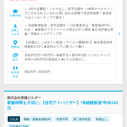
＜ 100％反響型！ノルマなし／若手活躍中 ＞WEBマーケティン
グに力を入れているから問い合わせ多数で安定性抜群！★頑張
仕事内容
りはインセンティブで還元！
＜ 未経験者歓迎・若手活躍中 ＞◎応募条件は「要普免(AT可)」
のみ！ ★家庭やプライベートの両立が叶う環境 ★正当評価を実
対象と
施！早期キャリアアップ可
なる方
【 転勤なし｜UIターン歓迎｜マイカー通勤OK 】 栃木県足利市
朝倉町3-23-1 ★足利エリアに根づいて働け…
勤務地
月給25万円〜35万円＋各種手当＋賞与年2回( インセンティブ：
月40〜150万円の実績あり★) ※入社前のご…
給与
350万円～650万円
初年度
年収
株式会社東建ビルダー
家族時間も大切に♪【住宅アドバイザー】*未経験歓迎*年休120
日
正社員
職種・業種未経験OK
学歴不問
第二新卒歓迎
転勤なし
完全週休2日制