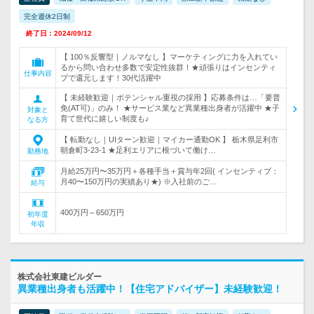
完全週休2日制
終了日：2024/09/12
【 100％反響型｜ノルマなし 】マーケティングに力を入れてい
るから問い合わせ多数で安定性抜群！★頑張りはインセンティ
仕事内容
ブで還元します！30代活躍中
【 未経験歓迎｜ポテンシャル重視の採用 】応募条件は…「要普
免(AT可)」のみ！ ★サービス業など異業種出身者が活躍中 ★子
対象と
育て世代に嬉しい制度も♪
なる方
【 転勤なし｜UIターン歓迎｜マイカー通勤OK 】 栃木県足利市
朝倉町3-23-1 ★足利エリアに根づいて働け…
勤務地
月給25万円〜35万円＋各種手当＋賞与年2回( インセンティブ：
月40〜150万円の実績あり★) ※入社前のご…
給与
400万円～650万円
初年度
年収
株式会社東建ビルダー
異業種出身者も活躍中！【住宅アドバイザー】未経験歓迎！