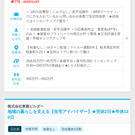
終了日：2025/11/27
＜ 100％反響型！ノルマなし／若手活躍中 ＞WEBマーケティン
グに力を入れているから問い合わせ多数で安定性抜群！★頑張
仕事内容
りはインセンティブで還元！
＜ 未経験者歓迎・若手活躍中 ＞◎応募条件は「要普免(AT可)」
のみ！ ★家庭やプライベートの両立が叶う環境 ★正当評価を実
対象と
施！早期キャリアアップ可
なる方
【 転勤なし｜UIターン歓迎｜マイカー通勤OK 】 栃木県足利市
朝倉町3-23-1 ★足利エリアに根づいて働け…
勤務地
月給25万円〜35万円＋各種手当＋賞与年2回( インセンティブ：
月40〜150万円の実績あり★) ※入社前のご…
給与
350万円～650万円
初年度
年収
株式会社東建ビルダー
地域の暮らしを支える【住宅アドバイザー】★完休2日★年休12
0日
正社員
学歴不問
転勤なし
完全週休2日制