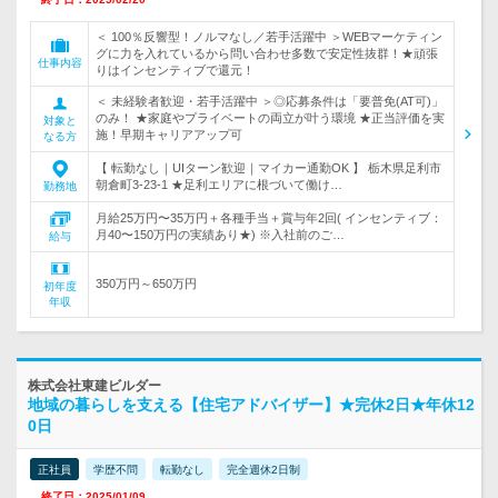
＜ 100％反響型！ノルマなし／若手活躍中 ＞WEBマーケティン
グに力を入れているから問い合わせ多数で安定性抜群！★頑張
仕事内容
りはインセンティブで還元！
＜ 未経験者歓迎・若手活躍中 ＞◎応募条件は「要普免(AT可)」
のみ！ ★家庭やプライベートの両立が叶う環境 ★正当評価を実
対象と
施！早期キャリアアップ可
なる方
【 転勤なし｜UIターン歓迎｜マイカー通勤OK 】 栃木県足利市
朝倉町3-23-1 ★足利エリアに根づいて働け…
勤務地
月給25万円〜35万円＋各種手当＋賞与年2回( インセンティブ：
月40〜150万円の実績あり★) ※入社前のご…
給与
350万円～650万円
初年度
年収
株式会社東建ビルダー
地域の暮らしを支える【住宅アドバイザー】★完休2日★年休12
0日
正社員
学歴不問
転勤なし
完全週休2日制
終了日：2025/01/09