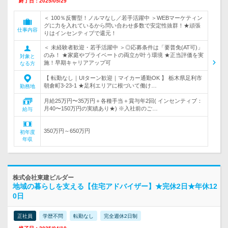
終了日：2025/05/29
＜ 100％反響型！ノルマなし／若手活躍中 ＞WEBマーケティン
グに力を入れているから問い合わせ多数で安定性抜群！★頑張
仕事内容
りはインセンティブで還元！
＜ 未経験者歓迎・若手活躍中 ＞◎応募条件は「要普免(AT可)」
のみ！ ★家庭やプライベートの両立が叶う環境 ★正当評価を実
対象と
施！早期キャリアアップ可
なる方
【 転勤なし｜UIターン歓迎｜マイカー通勤OK 】 栃木県足利市
朝倉町3-23-1 ★足利エリアに根づいて働け…
勤務地
月給25万円〜35万円＋各種手当＋賞与年2回( インセンティブ：
月40〜150万円の実績あり★) ※入社前のご…
給与
350万円～650万円
初年度
年収
株式会社東建ビルダー
地域の暮らしを支える【住宅アドバイザー】★完休2日★年休12
0日
正社員
学歴不問
転勤なし
完全週休2日制