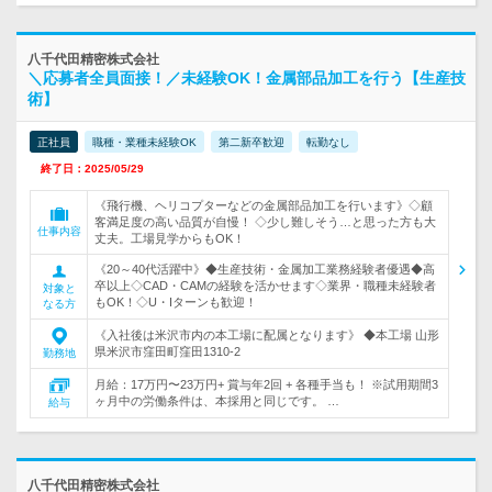
八千代田精密株式会社
＼応募者全員面接！／未経験OK！金属部品加工を行う【生産技
術】
正社員
職種・業種未経験OK
第二新卒歓迎
転勤なし
終了日：2025/05/29
《飛行機、ヘリコプターなどの金属部品加工を行います》◇顧
客満足度の高い品質が自慢！ ◇少し難しそう…と思った方も大
仕事内容
丈夫。工場見学からもOK！
《20～40代活躍中》◆生産技術・金属加工業務経験者優遇◆高
卒以上◇CAD・CAMの経験を活かせます◇業界・職種未経験者
対象と
もOK！◇U・Iターンも歓迎！
なる方
《入社後は米沢市内の本工場に配属となります》 ◆本工場 山形
県米沢市窪田町窪田1310-2
勤務地
月給：17万円〜23万円+ 賞与年2回 + 各種手当も！ ※試用期間3
ヶ月中の労働条件は、本採用と同じです。 …
給与
八千代田精密株式会社