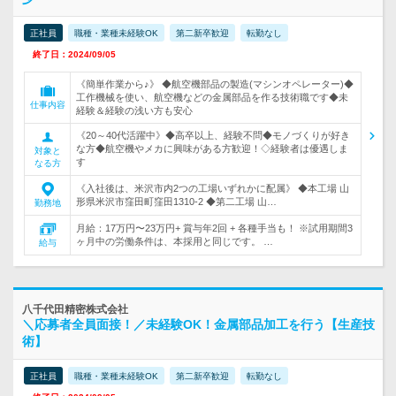
正社員
職種・業種未経験OK
第二新卒歓迎
転勤なし
終了日：2024/09/05
《簡単作業から♪》 ◆航空機部品の製造(マシンオペレーター)◆
工作機械を使い、航空機などの金属部品を作る技術職です◆未
仕事内容
経験＆経験の浅い方も安心
《20～40代活躍中》◆高卒以上、経験不問◆モノづくりが好き
な方◆航空機やメカに興味がある方歓迎！◇経験者は優遇しま
対象と
す
なる方
《入社後は、米沢市内2つの工場いずれかに配属》 ◆本工場 山
形県米沢市窪田町窪田1310-2 ◆第二工場 山…
勤務地
月給：17万円〜23万円+ 賞与年2回 + 各種手当も！ ※試用期間3
ヶ月中の労働条件は、本採用と同じです。 …
給与
八千代田精密株式会社
＼応募者全員面接！／未経験OK！金属部品加工を行う【生産技
術】
正社員
職種・業種未経験OK
第二新卒歓迎
転勤なし