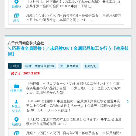
《入社後は、米沢市内2つの工場いずれかに配属》 ◆本工場 山
形県米沢市窪田町窪田1310-2 ◆第二工場 山…
勤務地
月給：17万円〜23万円+ 賞与年2回 + 各種手当も！ ※試用期間3
ヶ月中の労働条件は、本採用と同じです。 …
給与
八千代田精密株式会社
＼応募者全員面接！／未経験OK！金属部品加工を行う【生産技
術】
正社員
職種・業種未経験OK
第二新卒歓迎
転勤なし
終了日：2024/11/28
《飛行機、ヘリコプターなどの金属部品加工を行います》◇顧
客満足度の高い品質が自慢！ ◇少し難しそう…と思った方も大
仕事内容
丈夫。工場見学からもOK！
《20～40代活躍中》◆生産技術・金属加工業務経験者優遇◆高
卒以上◇CAD・CAMの経験を活かせます◇業界・職種未経験者
対象と
もOK！◇U・Iターンも歓迎！
なる方
《入社後は米沢市内の本工場に配属となります》 ◆本工場 山形
県米沢市窪田町窪田1310-2
勤務地
月給：17万円〜23万円+ 賞与年2回 + 各種手当も！ ※試用期間3