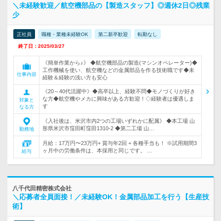
＼未経験歓迎／航空機部品の【製造スタッフ】◎週休2日◎残業
少
正社員
職種・業種未経験OK
第二新卒歓迎
転勤なし
終了日：2025/03/27
《簡単作業から♪》 ◆航空機部品の製造(マシンオペレーター)◆
工作機械を使い、航空機などの金属部品を作る技術職です◆未
仕事内容
経験＆経験の浅い方も安心
《20～40代活躍中》◆高卒以上、経験不問◆モノづくりが好き
な方◆航空機やメカに興味がある方歓迎！◇経験者は優遇しま
対象と
す
なる方
《入社後は、米沢市内2つの工場いずれかに配属》 ◆本工場 山
形県米沢市窪田町窪田1310-2 ◆第二工場 山…
勤務地
月給：17万円〜23万円+ 賞与年2回 + 各種手当も！ ※試用期間3
ヶ月中の労働条件は、本採用と同じです。 …
給与
八千代田精密株式会社
＼応募者全員面接！／未経験OK！金属部品加工を行う【生産技
術】