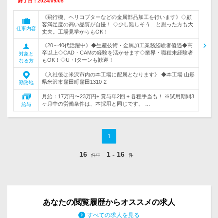
終了日：2024/09/05
《飛行機、ヘリコプターなどの金属部品加工を行います》◇顧
客満足度の高い品質が自慢！ ◇少し難しそう…と思った方も大
仕事内容
丈夫。工場見学からもOK！
《20～40代活躍中》◆生産技術・金属加工業務経験者優遇◆高
卒以上◇CAD・CAMの経験を活かせます◇業界・職種未経験者
対象と
もOK！◇U・Iターンも歓迎！
なる方
《入社後は米沢市内の本工場に配属となります》 ◆本工場 山形
県米沢市窪田町窪田1310-2
勤務地
月給：17万円〜23万円+ 賞与年2回 + 各種手当も！ ※試用期間3
ヶ月中の労働条件は、本採用と同じです。 …
給与
1
16
1 - 16
件中
件
あなたの閲覧履歴からオススメの求人
すべての求人を見る