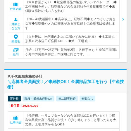
《簡単作業から♪》 ◆航空機部品の製造(マシンオペレーター)◆
工作機械を使い、航空機などの金属部品を作る技術職です◆未
仕事内容
経験＆経験の浅い方も安心
《20～40代活躍中》◆高卒以上、経験不問◆モノづくりが好き
な方◆航空機やメカに興味がある方歓迎！◇経験者は優遇しま
対象と
す
なる方
《入社後は、米沢市内2つの工場いずれかに配属》 ◆本工場 山
形県米沢市窪田町窪田1310-2 ◆第二工場 山…
勤務地
月給：17万円〜23万円+ 賞与年2回 + 各種手当も！ ※試用期間3
ヶ月中の労働条件は、本採用と同じです。 …
給与
八千代田精密株式会社
＼応募者全員面接！／未経験OK！金属部品加工を行う【生産技
術】
正社員
職種・業種未経験OK
第二新卒歓迎
転勤なし
終了日：2025/01/30
《飛行機、ヘリコプターなどの金属部品加工を行います》◇顧
客満足度の高い品質が自慢！ ◇少し難しそう…と思った方も大
仕事内容
丈夫。工場見学からもOK！