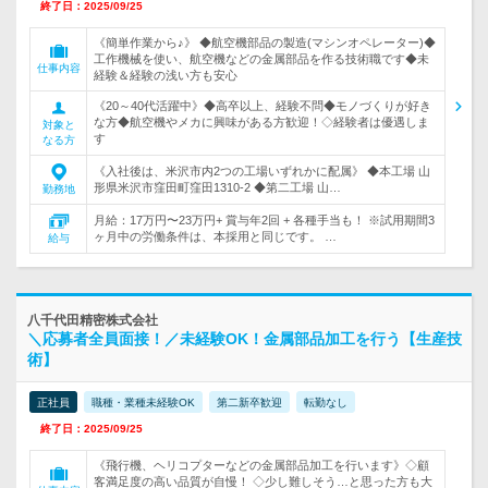
終了日：2025/09/25
《簡単作業から♪》 ◆航空機部品の製造(マシンオペレーター)◆
工作機械を使い、航空機などの金属部品を作る技術職です◆未
仕事内容
経験＆経験の浅い方も安心
《20～40代活躍中》◆高卒以上、経験不問◆モノづくりが好き
な方◆航空機やメカに興味がある方歓迎！◇経験者は優遇しま
対象と
す
なる方
《入社後は、米沢市内2つの工場いずれかに配属》 ◆本工場 山
形県米沢市窪田町窪田1310-2 ◆第二工場 山…
勤務地
月給：17万円〜23万円+ 賞与年2回 + 各種手当も！ ※試用期間3
ヶ月中の労働条件は、本採用と同じです。 …
給与
八千代田精密株式会社
＼応募者全員面接！／未経験OK！金属部品加工を行う【生産技
術】
正社員
職種・業種未経験OK
第二新卒歓迎
転勤なし
終了日：2025/09/25
《飛行機、ヘリコプターなどの金属部品加工を行います》◇顧
客満足度の高い品質が自慢！ ◇少し難しそう…と思った方も大