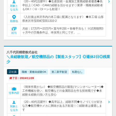
《20～40代活躍中》◆生産技術・金属加工業務経験者優遇◆高
卒以上◇CAD・CAMの経験を活かせます◇業界・職種未経験者
対象と
もOK！◇U・Iターンも歓迎！
なる方
《入社後は米沢市内の本工場に配属となります》 ◆本工場 山形
県米沢市窪田町窪田1310-2
勤務地
月給：17万円〜23万円+ 賞与年2回 + 各種手当も！ ※試用期間3
ヶ月中の労働条件は、本採用と同じです。 …
給与
八千代田精密株式会社
＼未経験歓迎／航空機部品の【製造スタッフ】◎週休2日◎残業
少
正社員
職種・業種未経験OK
第二新卒歓迎
転勤なし
終了日：2024/11/28
《簡単作業から♪》 ◆航空機部品の製造(マシンオペレーター)◆
工作機械を使い、航空機などの金属部品を作る技術職です◆未
仕事内容
経験＆経験の浅い方も安心
《20～40代活躍中》◆高卒以上、経験不問◆モノづくりが好き
な方◆航空機やメカに興味がある方歓迎！◇経験者は優遇しま
対象と
す
なる方