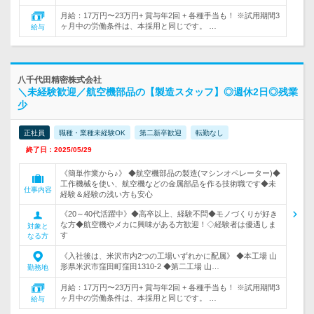
月給：17万円〜23万円+ 賞与年2回 + 各種手当も！ ※試用期間3
ヶ月中の労働条件は、本採用と同じです。 …
給与
八千代田精密株式会社
＼未経験歓迎／航空機部品の【製造スタッフ】◎週休2日◎残業
少
正社員
職種・業種未経験OK
第二新卒歓迎
転勤なし
終了日：2025/05/29
《簡単作業から♪》 ◆航空機部品の製造(マシンオペレーター)◆
工作機械を使い、航空機などの金属部品を作る技術職です◆未
仕事内容
経験＆経験の浅い方も安心
《20～40代活躍中》◆高卒以上、経験不問◆モノづくりが好き
な方◆航空機やメカに興味がある方歓迎！◇経験者は優遇しま
対象と
す
なる方
《入社後は、米沢市内2つの工場いずれかに配属》 ◆本工場 山
形県米沢市窪田町窪田1310-2 ◆第二工場 山…
勤務地
月給：17万円〜23万円+ 賞与年2回 + 各種手当も！ ※試用期間3
ヶ月中の労働条件は、本採用と同じです。 …
給与