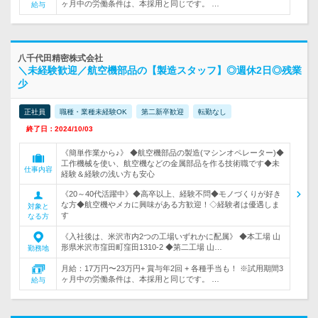
ヶ月中の労働条件は、本採用と同じです。 …
給与
八千代田精密株式会社
＼未経験歓迎／航空機部品の【製造スタッフ】◎週休2日◎残業
少
正社員
職種・業種未経験OK
第二新卒歓迎
転勤なし
終了日：2024/10/03
《簡単作業から♪》 ◆航空機部品の製造(マシンオペレーター)◆
工作機械を使い、航空機などの金属部品を作る技術職です◆未
仕事内容
経験＆経験の浅い方も安心
《20～40代活躍中》◆高卒以上、経験不問◆モノづくりが好き
な方◆航空機やメカに興味がある方歓迎！◇経験者は優遇しま
対象と
す
なる方
《入社後は、米沢市内2つの工場いずれかに配属》 ◆本工場 山
形県米沢市窪田町窪田1310-2 ◆第二工場 山…
勤務地
月給：17万円〜23万円+ 賞与年2回 + 各種手当も！ ※試用期間3
ヶ月中の労働条件は、本採用と同じです。 …
給与