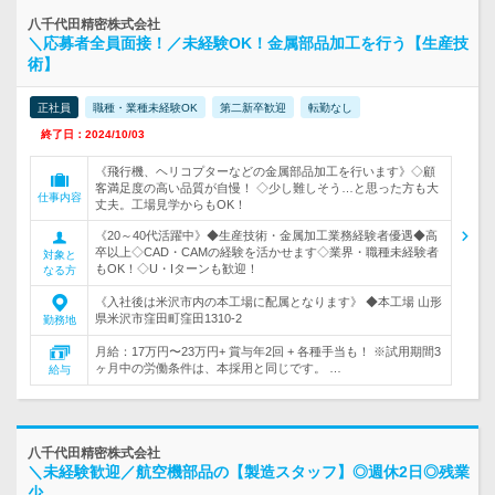
八千代田精密株式会社
＼応募者全員面接！／未経験OK！金属部品加工を行う【生産技
術】
正社員
職種・業種未経験OK
第二新卒歓迎
転勤なし
終了日：2024/10/03
《飛行機、ヘリコプターなどの金属部品加工を行います》◇顧
客満足度の高い品質が自慢！ ◇少し難しそう…と思った方も大
仕事内容
丈夫。工場見学からもOK！
《20～40代活躍中》◆生産技術・金属加工業務経験者優遇◆高
卒以上◇CAD・CAMの経験を活かせます◇業界・職種未経験者
対象と
もOK！◇U・Iターンも歓迎！
なる方
《入社後は米沢市内の本工場に配属となります》 ◆本工場 山形
県米沢市窪田町窪田1310-2
勤務地
月給：17万円〜23万円+ 賞与年2回 + 各種手当も！ ※試用期間3
ヶ月中の労働条件は、本採用と同じです。 …
給与
八千代田精密株式会社
＼未経験歓迎／航空機部品の【製造スタッフ】◎週休2日◎残業
少