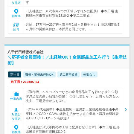
す
なる方
《入社後は、米沢市内2つの工場いずれかに配属》 ◆本工場 山
形県米沢市窪田町窪田1310-2 ◆第二工場 山…
勤務地
月給：17万円〜23万円+ 賞与年2回 + 各種手当も！ ※試用期間3
ヶ月中の労働条件は、本採用と同じです。 …
給与
八千代田精密株式会社
＼応募者全員面接！／未経験OK！金属部品加工を行う【生産技
術】
正社員
職種・業種未経験OK
第二新卒歓迎
転勤なし
終了日：2025/07/24
《飛行機、ヘリコプターなどの金属部品加工を行います》◇顧
客満足度の高い品質が自慢！ ◇少し難しそう…と思った方も大
仕事内容
丈夫。工場見学からもOK！
《20～40代活躍中》◆生産技術・金属加工業務経験者優遇◆高
卒以上◇CAD・CAMの経験を活かせます◇業界・職種未経験者
対象と
もOK！◇U・Iターンも歓迎！
なる方
《入社後は米沢市内の本工場に配属となります》 ◆本工場 山形
県米沢市窪田町窪田1310-2
勤務地