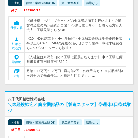
正社員
職種・業種未経験OK
第二新卒歓迎
転勤なし
終了日：2025/03/27
《飛行機、ヘリコプターなどの金属部品加工を行います》◇顧
客満足度の高い品質が自慢！ ◇少し難しそう…と思った方も大
仕事内容
丈夫。工場見学からもOK！
《20～40代活躍中》◆生産技術・金属加工業務経験者優遇◆高
卒以上◇CAD・CAMの経験を活かせます◇業界・職種未経験者
対象と
もOK！◇U・Iターンも歓迎！
なる方
《入社後は米沢市内の本工場に配属となります》 ◆本工場 山形
県米沢市窪田町窪田1310-2
勤務地
月給：17万円〜23万円+ 賞与年2回 + 各種手当も！ ※試用期間3
ヶ月中の労働条件は、本採用と同じです。 …
給与
八千代田精密株式会社
＼未経験歓迎／航空機部品の【製造スタッフ】◎週休2日◎残業
少
正社員
職種・業種未経験OK
第二新卒歓迎
転勤なし
終了日：2025/01/30