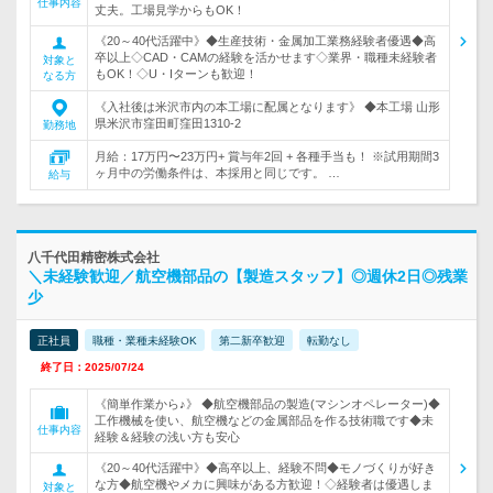
仕事内容
丈夫。工場見学からもOK！
《20～40代活躍中》◆生産技術・金属加工業務経験者優遇◆高
卒以上◇CAD・CAMの経験を活かせます◇業界・職種未経験者
対象と
もOK！◇U・Iターンも歓迎！
なる方
《入社後は米沢市内の本工場に配属となります》 ◆本工場 山形
県米沢市窪田町窪田1310-2
勤務地
月給：17万円〜23万円+ 賞与年2回 + 各種手当も！ ※試用期間3
ヶ月中の労働条件は、本採用と同じです。 …
給与
八千代田精密株式会社
＼未経験歓迎／航空機部品の【製造スタッフ】◎週休2日◎残業
少
正社員
職種・業種未経験OK
第二新卒歓迎
転勤なし
終了日：2025/07/24
《簡単作業から♪》 ◆航空機部品の製造(マシンオペレーター)◆
工作機械を使い、航空機などの金属部品を作る技術職です◆未
仕事内容
経験＆経験の浅い方も安心
《20～40代活躍中》◆高卒以上、経験不問◆モノづくりが好き
な方◆航空機やメカに興味がある方歓迎！◇経験者は優遇しま
対象と