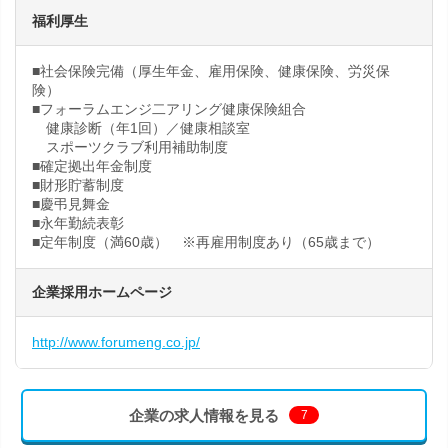
福利厚生
■社会保険完備（厚生年金、雇用保険、健康保険、労災保
険）
■フォーラムエンジ二アリング健康保険組合
健康診断（年1回）／健康相談室
スポーツクラブ利用補助制度
■確定拠出年金制度
■財形貯蓄制度
■慶弔見舞金
■永年勤続表彰
■定年制度（満60歳） ※再雇用制度あり（65歳まで）
企業採用ホームページ
http://www.forumeng.co.jp/
企業の求人情報を見る
7