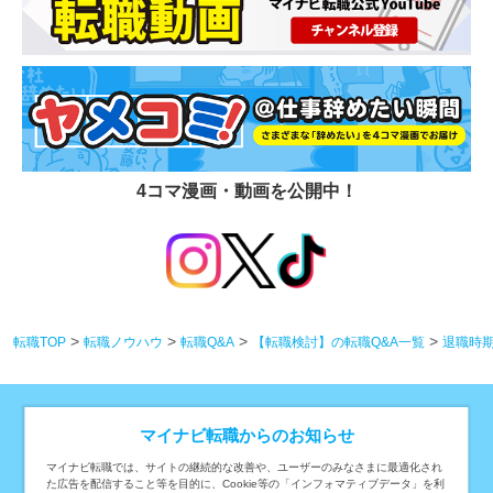
4コマ漫画・動画を公開中！
転職TOP
転職ノウハウ
転職Q&A
【転職検討】の転職Q&A一覧
退職時
マイナビ転職からのお知らせ
条件から求人を探す
マイナビ転職では、サイトの継続的な改善や、ユーザーのみなさまに最適化され
た広告を配信すること等を目的に、Cookie等の「インフォマティブデータ」を利