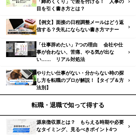
「締めくくり」で差を付ける！ 人事の
目を引く書き方とは？
【例文】面接の日程調整メールはどう返
信する？失礼にならない書き方マナー
「仕事辞めたい」7つの理由 会社や仕
事が合わない、苦痛、やる気が出な
い…… リアル対処法
やりたい仕事がない・分からない時の探
し方を転職のプロが解説！【タイプ＆方
法別】
転職・退職で知って得する
源泉徴収票とは？ もらえる時期や必要
なタイミング、見るべきポイント4つ