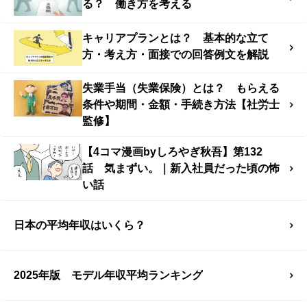
る？ 働き方を考える
キャリアプランとは？ 基本的な立て
方・考え方・面接での回答例文を解説
失業手当（失業保険）とは？ もらえる
条件や期間・金額・手続き方法【社労士
監修】
【4コマ漫画byしろやぎ秋吾】第132
話 気まずい。｜新入社員だった頃の怖
い話
日本の平均年収はいくら？
2025年版 モデル年収平均ランキング