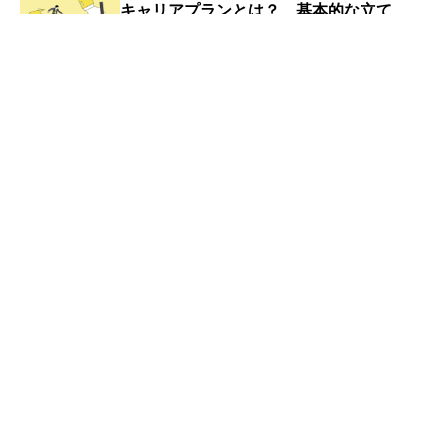
キャリアプランとは？ 基本的な立て
方・考え方・面接での回答例文を解説
失業手当（失業保険）とは？ もらえる
条件や期間・金額・手続き方法【社労士
監修】
【4コマ漫画byしろやぎ秋吾】第132
話 気まずい。｜新入社員だった頃の怖
い話
日本の平均年収はいくら？
2025年版 モデル年収平均ランキング
今月の注目コンテンツ