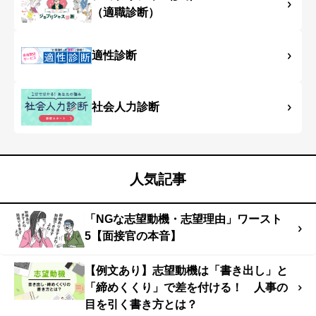
（適職診断）
適性診断
社会人力診断
人気記事
「NGな志望動機・志望理由」ワースト
5【面接官の本音】
【例文あり】志望動機は「書き出し」と
「締めくくり」で差を付ける！ 人事の
目を引く書き方とは？