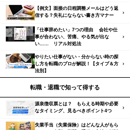
【例文】面接の日程調整メールはどう返
信する？失礼にならない書き方マナー
「仕事辞めたい」7つの理由 会社や仕
事が合わない、苦痛、やる気が出な
い…… リアル対処法
やりたい仕事がない・分からない時の探
し方を転職のプロが解説！【タイプ＆方
法別】
転職・退職で知って得する
源泉徴収票とは？ もらえる時期や必要
なタイミング、見るべきポイント4つ
失業手当（失業保険）はどんな人がもら