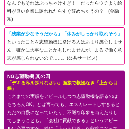
なんでもそれはぶっちゃけすぎ！ だったらウチより給
料が良い企業に誘われたらすぐ辞めちゃうの？ (金融
系)
「残業が少なそうだから」「休みがしっかり取れそう」
といったことを志望動機に挙げる人はあまり感心しませ
ん。確かに大事なことかもしれませんが、まるで働く意
志が感じられないので……。(公共サービス)
NG志望動機 其の四
「デキる私を採りなさい」面接で根拠なき「上から目
線」
これまでの実績をアピールしつつ志望動機を語るのは
もちろんOK。とは言っても、エスカレートしすぎると
ただの自慢になっていたり、不遜な印象を与えたりし
てしまうことも。「会社に貢献できる」というアピー
ルは必要ですが、妙に「上から目線」な態度になって