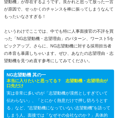
望動機」が存在するようです。良かれと思って放った一言
が原因で、せっかくのチャンスを棒に振ってしまうなんて
もったいなさすぎる！
というわけでここでは、中でも特に人事面接官の不評を買
った「NG志望動機・志望理由」のパターン、ワースト5を
ピックアップ。さらに、NG志望動機に対する採用担当者
の本音も暴露しちゃいます。ぜひ、あなたの志望理由・志
望動機を見つめ直す参考にしてみてください。
NG志望動機 其の一
本当に入りたいと思ってる？ 志望動機・志望理由が
口先だけ
実は非常に多いのが「志望動機が漠然としすぎていて
伝わらない」、「とにかく熱意だけで押し切ろうとす
る」など、“志望動機になっていない志望動機”を語って
しまう人。面接では「なぜその会社なのか？」具体的