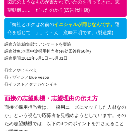
図式のようなものが書かれていたのを持ってきた。志
望動機…… だったのか？(広告代理店)
「御社とボクは名前の
イニシャルが同じなんです。
運
命を感じて！」。う～ん、意味不明です。(製造業)
調査方法:編集部でアンケートを実施
調査対象:企業中途採用担当者(有効回答数60件)
調査期間:2012年5月1日～5月31日
◎文／やじろべえ
◎デザイン／blue vespa
◎イラスト／タナカケンイチ
面接の志望動機・志望理由の伝え方
面接で採用担当者は、「採用ニーズにマッチした人材なの
か」という視点で応募者を見極めようとしています。その
ため志望動機では、以下の3つのポイントを押さえること