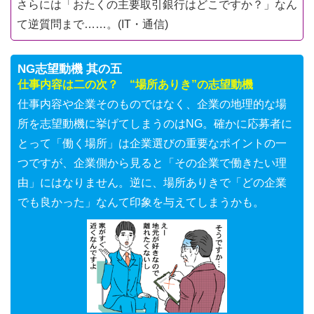
さらには「おたくの主要取引銀行はどこですか？」なん
て逆質問まで……。(IT・通信)
NG志望動機 其の五
仕事内容は二の次？ “場所ありき”の志望動機
仕事内容や企業そのものではなく、企業の地理的な場
所を志望動機に挙げてしまうのはNG。確かに応募者に
とって「働く場所」は企業選びの重要なポイントの一
つですが、企業側から見ると「その企業で働きたい理
由」にはなりません。逆に、場所ありきで「どの企業
でも良かった」なんて印象を与えてしまうかも。