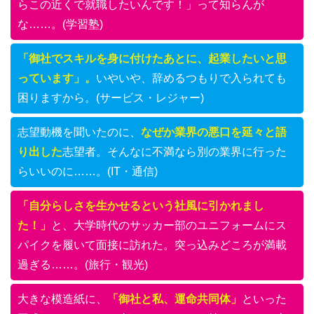
らこの近くで就職したいんです！」って知らんが
な……。(学習塾)
「御社でスキルを身に付けたあとに、起業したいと思
っています」。
いやいや、辞めるつもりで入られても
困りますから。(サービス・レジャー)
志望動機を聞いたのに、
なぜか業界の悪口を延々と語
り出した
志望者。そんなに不満なら別の業界に行った
らいいのに……。(IT・通信)
「自分らしさを生かせるという社風に引かれまし
た！」
と、大学時代のサッカー部のユニフォームにス
パイクを履いて面接に訪れた。突っ込みどころが満載
過ぎる……。(旅行・観光)
大きな模造紙に、
「御社と私、運命共同体」
といった