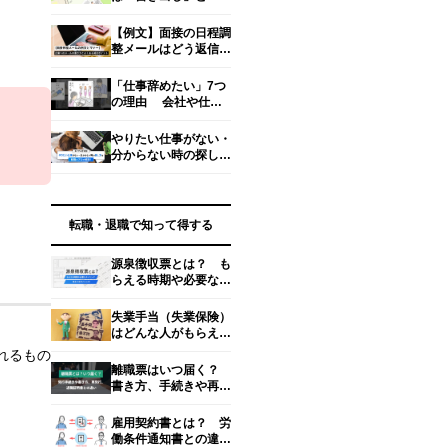
めくくり」で差を付け
る！ 人事の目を引く
【例文】面接の日程調
書き方とは？
整メールはどう返信す
る？失礼にならない書
き方マナー
「仕事辞めたい」7つ
の理由 会社や仕事
が合わない、苦痛、や
る気が出ない…… リ
やりたい仕事がない・
アル対処法
分からない時の探し方
を転職のプロが解説！
【タイプ＆方法別】
転職・退職で知って得する
源泉徴収票とは？ も
らえる時期や必要なタ
イミング、見るべきポ
イント4つ
失業手当（失業保険）
はどんな人がもらえ
る？ 金額・期間・手
れるもの
続き方法を解説【社労
離職票はいつ届く？
士監修】
書き方、手続きや再発
行のやり方
雇用契約書とは？ 労
働条件通知書との違