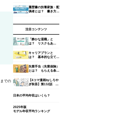
い、もらえない時の対
処法
履歴書の扶養家族・配
偶者とは？ 書き方と
考え方、扶養家族数の
数え方【専門家監修】
注目コンテンツ
「静かな退職」と
は？ リスクもあ
る？ 働き方を考える
キャリアプランと
は？ 基本的な立て
方・考え方・面接での
回答例文を解説
失業手当（失業保険）
とは？ もらえる条件
や期間・金額・手続き
方法【社労士監修】
【4コマ漫画byしろや
るまでの
ぎ秋吾】第132話 気
まずい。｜新入社員だ
った頃の怖い話
日本の平均年収はいくら？
2025年版
モデル年収平均ランキング