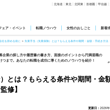
北海道
東北
北関東
首都圏
甲信越
フェア・イベント
転職ノウハウ
女性のおしごと
新着
会社を辞める前に
失業手当（失業保険）とは？もらえる条件や期間・金額・手続き方法
募企業の探し方や履歴書の書き方、面接のポイントから円満退職の
けつまで。あなたの転職を成功に導くためのノウハウを紹介！
険）とは？もらえる条件や期間・金
士監修】
更新日：
2026