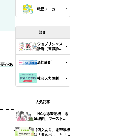
職歴メーカー
診断
ジョブリシャス
診断（適職診
断）
適性診断
必要があ
社会人力診断
人気記事
「NGな志望動機・志
望理由」ワースト
5【面接官の本音】
【例文あり】志望動機
は「書き出し」と「締