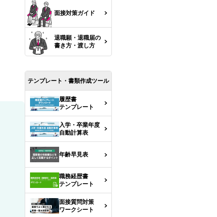
面接対策ガイド
退職願・退職届の
書き方・渡し方
テンプレート・書類作成ツール
履歴書
テンプレート
入学・卒業年度
自動計算表
年齢早見表
職務経歴書
テンプレート
面接質問対策
ワークシート