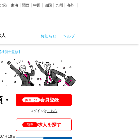
北陸
東海
関西
中国
四国
九州
海外
求人
お知らせ
ヘルプ
【社労士監修】
額・
会員登録
簡単1分
ログインは
こちら
求人を探す
簡単
年07月10日