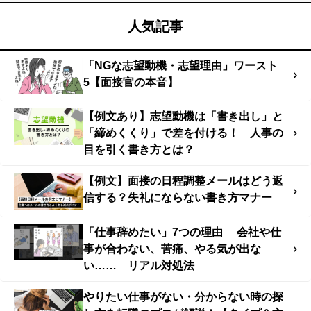
人気記事
「NGな志望動機・志望理由」ワースト
5【面接官の本音】
【例文あり】志望動機は「書き出し」と
「締めくくり」で差を付ける！ 人事の
目を引く書き方とは？
【例文】面接の日程調整メールはどう返
信する？失礼にならない書き方マナー
「仕事辞めたい」7つの理由 会社や仕
事が合わない、苦痛、やる気が出な
い…… リアル対処法
やりたい仕事がない・分からない時の探