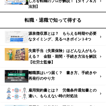
し方を転職のプロが解説！【タイプ＆方
法別】
転職・退職で知って得する
源泉徴収票とは？ もらえる時期や必要
なタイミング、見るべきポイント4つ
失業手当（失業保険）はどんな人がもら
える？ 金額・期間・手続き方法を解説
【社労士監修】
離職票はいつ届く？ 書き方、手続きや
再発行のやり方
雇用契約書とは？ 労働条件通知書との
違い、もらえない時の対処法