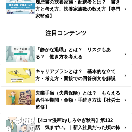
履歴書の扶養家族・配偶者とは？ 書き
方と考え方、扶養家族数の数え方【専門
家監修】
注目コンテンツ
「静かな退職」とは？ リスクもあ
る？ 働き方を考える
キャリアプランとは？ 基本的な立て
方・考え方・面接での回答例文を解説
失業手当（失業保険）とは？ もらえる
条件や期間・金額・手続き方法【社労士
監修】
【4コマ漫画byしろやぎ秋吾】第132
話 気まずい。｜新入社員だった頃の怖