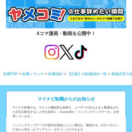
4コマ漫画・動画を公開中！
転職TOP
転職ノウハウ
転職Q&A
【応募】の転職Q&A一覧
家族経営の
マイナビ転職からのお知らせ
条件から求人を探す
マイナビ転職では、サイトの継続的な改善や、ユーザーのみなさまに最適化され
た広告を配信すること等を目的に、Cookie等の「インフォマティブデータ」を利
用しています。
勤務地から転職・求人情報を探す
インフォマティブデータの提供を無効にしたい場合は「確認する」ボタンのリン
ク先から停止（オプトアウト）を行うことができます。