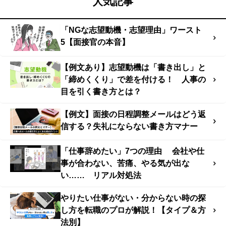
人気記事
「NGな志望動機・志望理由」ワースト
5【面接官の本音】
【例文あり】志望動機は「書き出し」と
「締めくくり」で差を付ける！ 人事の
目を引く書き方とは？
【例文】面接の日程調整メールはどう返
信する？失礼にならない書き方マナー
「仕事辞めたい」7つの理由 会社や仕
事が合わない、苦痛、やる気が出な
い…… リアル対処法
やりたい仕事がない・分からない時の探
し方を転職のプロが解説！【タイプ＆方
法別】