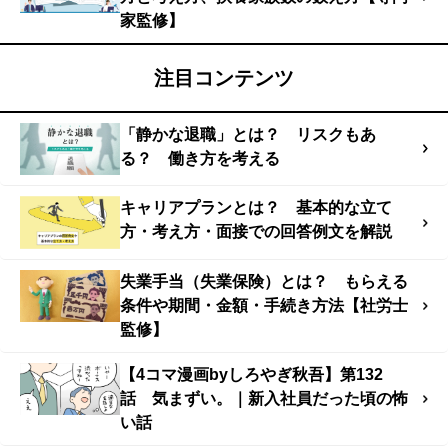
家監修】
注目コンテンツ
「静かな退職」とは？ リスクもあ
る？ 働き方を考える
キャリアプランとは？ 基本的な立て
方・考え方・面接での回答例文を解説
失業手当（失業保険）とは？ もらえる
条件や期間・金額・手続き方法【社労士
監修】
【4コマ漫画byしろやぎ秋吾】第132
話 気まずい。｜新入社員だった頃の怖
い話