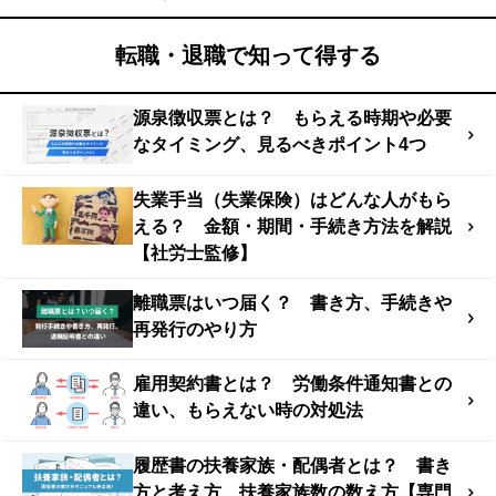
転職・退職で知って得する
源泉徴収票とは？ もらえる時期や必要
なタイミング、見るべきポイント4つ
失業手当（失業保険）はどんな人がもら
える？ 金額・期間・手続き方法を解説
【社労士監修】
離職票はいつ届く？ 書き方、手続きや
再発行のやり方
雇用契約書とは？ 労働条件通知書との
違い、もらえない時の対処法
履歴書の扶養家族・配偶者とは？ 書き
方と考え方、扶養家族数の数え方【専門