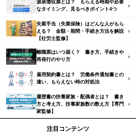
源泉徴収票とは？ もらえる時期や必要
なタイミング、見るべきポイント4つ
失業手当（失業保険）はどんな人がもら
える？ 金額・期間・手続き方法を解説
【社労士監修】
離職票はいつ届く？ 書き方、手続きや
再発行のやり方
雇用契約書とは？ 労働条件通知書との
違い、もらえない時の対処法
履歴書の扶養家族・配偶者とは？ 書き
方と考え方、扶養家族数の数え方【専門
家監修】
注目コンテンツ