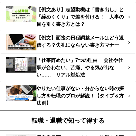
【例文あり】志望動機は「書き出し」と
「締めくくり」で差を付ける！ 人事の
目を引く書き方とは？
【例文】面接の日程調整メールはどう返
信する？失礼にならない書き方マナー
「仕事辞めたい」7つの理由 会社や仕
事が合わない、苦痛、やる気が出な
い…… リアル対処法
やりたい仕事がない・分からない時の探
し方を転職のプロが解説！【タイプ＆方
法別】
転職・退職で知って得する