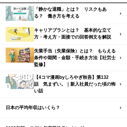
「静かな退職」とは？ リスクもあ
る？ 働き方を考える
キャリアプランとは？ 基本的な立て
方・考え方・面接での回答例文を解説
失業手当（失業保険）とは？ もらえる
条件や期間・金額・手続き方法【社労士
監修】
【4コマ漫画byしろやぎ秋吾】第132
話 気まずい。｜新入社員だった頃の怖
い話
日本の平均年収はいくら？