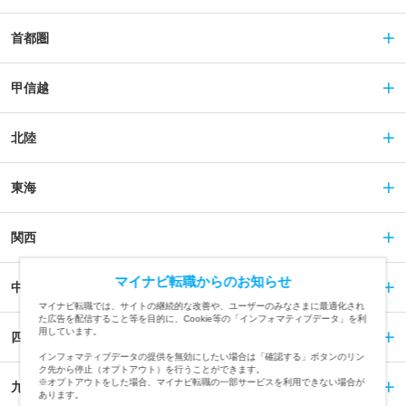
首都圏
甲信越
北陸
東海
関西
マイナビ転職からのお知らせ
中国
マイナビ転職では、サイトの継続的な改善や、ユーザーのみなさまに最適化され
た広告を配信すること等を目的に、Cookie等の「インフォマティブデータ」を利
用しています。
四国
インフォマティブデータの提供を無効にしたい場合は「確認する」ボタンのリン
ク先から停止（オプトアウト）を行うことができます。
※オプトアウトをした場合、マイナビ転職の一部サービスを利用できない場合が
九州
あります。