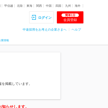
圏
甲信越
北陸
東海
関西
中国
四国
九州
海外
簡単1分
ログイン
会員登録
中途採用をお考えの企業さまへ
ヘルプ
企業情報
報を掲載しています。
お知らせします。