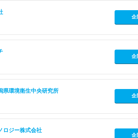
社
企
チ
企
潟県環境衛生中央研究所
企
ノロジー株式会社
企