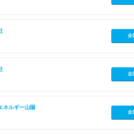
社
企
社
企
エネルギー山陽
企