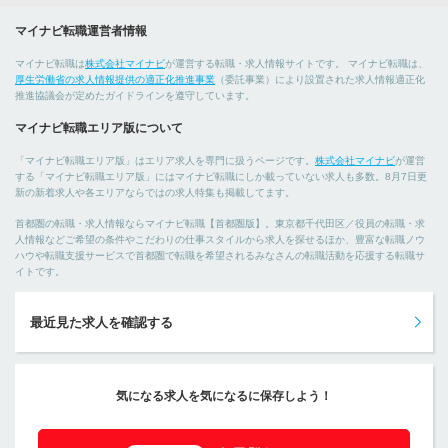
マイナビ転職運営者情報
マイナビ転職は
株式会社マイナビ
が運営する転職・求人情報サイトです。 マイナビ転職は、
厚生労働省の求人情報提供の適正化推進事業
（委託事業）により設置された求人情報適正化
推進協議会が定めたガイドラインを遵守しています。
マイナビ転職エリア版について
「マイナビ転職エリア版」はエリア求人を専門に扱うページです。
株式会社マイナビ
が運営
する「マイナビ転職エリア版」にはマイナビ転職にしか載っていない求人も多数。8月7日更
新の新着求人や各エリアならではの求人特集も掲載してます。
首都圏の転職・求人情報ならマイナビ転職【首都圏版】。東京都千代田区／役員の転職・求
人情報などご希望の条件やこだわりの仕事スタイルから求人を探せるほか、豊富な転職ノウ
ハウや転職支援サービスで首都圏で転職を希望されるみなさんの転職活動を応援する転職サ
イトです。
最近見た求人を確認する
気になる求人を気になるに保存しよう！