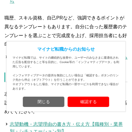
ら
職歴、スキル資格、自己PRなど、強調できるポイントが
異なるテンプレートもあります。自分に合った履歴書のテ
ンプレートを選ぶことで完成度を上げ、採用担当者にも好
印象を与えましょう！
マイナビ転職からのお知らせ
さまざまな履歴書テンプレートのダウンロードはこちら
マイナビ転職では、サイトの継続的な改善や、ユーザーのみなさまに最適化され
た広告を配信すること等を目的に、Cookie等の「インフォマティブデータ」を利
用しています。
応募書類作成に今すぐ役立つ！
インフォマティブデータの提供を無効にしたい場合は「確認する」ボタンのリン
ク先から停止（オプトアウト）を行うことができます。
※オプトアウトをした場合、マイナビ転職の一部サービスを利用できない場合が
あります。
志望動機・自己PR、職務経歴書の書き方やポイントを解
閉じる
確認する
説。職種・ケース別例文も参考に、応募書類の完成度を高
めてください。
志望動機・志望理由の書き方・伝え方【職種別・業界
別・シチュエーション別】