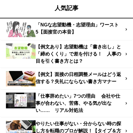
人気記事
「NGな志望動機・志望理由」ワースト
5【面接官の本音】
【例文あり】志望動機は「書き出し」と
「締めくくり」で差を付ける！ 人事の
目を引く書き方とは？
【例文】面接の日程調整メールはどう返
信する？失礼にならない書き方マナー
「仕事辞めたい」7つの理由 会社や仕
事が合わない、苦痛、やる気が出な
い…… リアル対処法
やりたい仕事がない・分からない時の探
し方を転職のプロが解説！【タイプ＆方