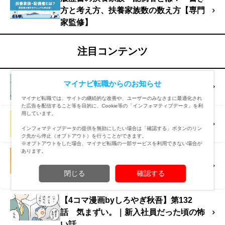
方と考え方、扶養家族数の数え方【専門
家監修】
注目コンテンツ
「静かな退職」とは？ リスクもあ
マイナビ転職からのお知らせ
る？ 働き方を考える
マイナビ転職では、サイトの継続的な改善や、ユーザーのみなさまに最適化され
た広告を配信すること等を目的に、Cookie等の「インフォマティブデータ」を利
用しています。
キャリアプランとは？ 基本的な立て
方・考え方・面接での回答例文を解説
インフォマティブデータの提供を無効にしたい場合は「確認する」ボタンのリン
ク先から停止（オプトアウト）を行うことができます。
※オプトアウトをした場合、マイナビ転職の一部サービスを利用できない場合が
あります。
失業手当（失業保険）とは？ もらえる
条件や期間・金額・手続き方法【社労士
閉じる
確認する
監修】
【4コマ漫画byしろやぎ秋吾】第132
話 気まずい。｜新入社員だった頃の怖
い話