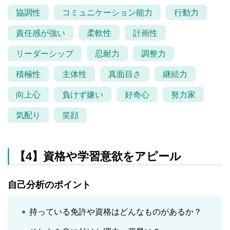
協調性
コミュニケーション能力
行動力
責任感が強い
柔軟性
計画性
リーダーシップ
忍耐力
調整力
積極性
主体性
真面目さ
継続力
向上心
負けず嫌い
好奇心
努力家
気配り
笑顔
【4】資格や学習意欲をアピール
自己分析のポイント
持っている免許や資格はどんなものがあるか？