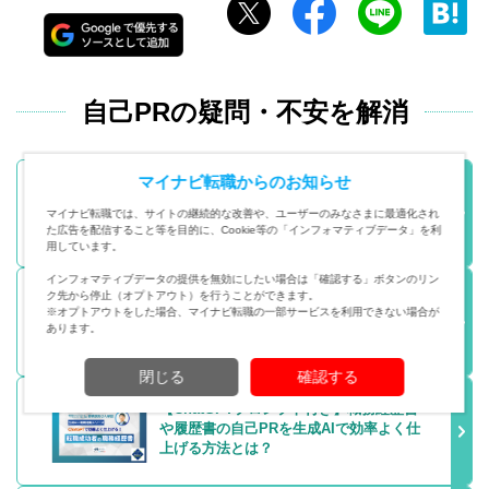
自己PRの疑問・不安を解消
マイナビ転職からのお知らせ
自己PRがない・書けない・思いつかない
時の対処法と例文
マイナビ転職では、サイトの継続的な改善や、ユーザーのみなさまに最適化され
た広告を配信すること等を目的に、Cookie等の「インフォマティブデータ」を利
用しています。
インフォマティブデータの提供を無効にしたい場合は「確認する」ボタンのリン
ク先から停止（オプトアウト）を行うことができます。
【一覧】長所・短所の選び方、自己PRと
※オプトアウトをした場合、マイナビ転職の一部サービスを利用できない場合が
の違い
あります。
閉じる
確認する
【ChatGPTプロンプト付き】職務経歴書
や履歴書の自己PRを生成AIで効率よく仕
上げる方法とは？