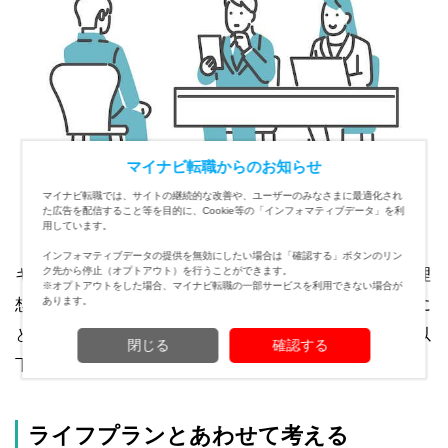
マイナビ転職からのお知らせ
マイナビ転職では、サイトの継続的な改善や、ユーザーのみなさまに最適化され
た広告を配信すること等を目的に、Cookie等の「インフォマティブデータ」を利
用しています。
インフォマティブデータの提供を無効にしたい場合は「確認する」ボタンのリン
ク先から停止（オプトアウト）を行うことができます。
キャリアプランは未来の理想像を描くものですが、高い理
※オプトアウトをした場合、マイナビ転職の一部サービスを利用できない場合が
あります。
想や非現実的な理想を描いても意味がありません。自分に
とって明確な目標となるキャリアプランにするために、以
閉じる
確認する
下のポイントを押さえておきましょう。
ライフプランとあわせて考える