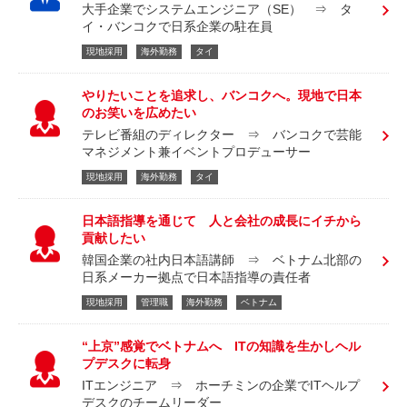
大手企業でシステムエンジニア（SE） ⇒ タ
イ・バンコクで日系企業の駐在員
現地採用
海外勤務
タイ
やりたいことを追求し、バンコクへ。現地で日本
のお笑いを広めたい
テレビ番組のディレクター ⇒ バンコクで芸能
マネジメント兼イベントプロデューサー
現地採用
海外勤務
タイ
日本語指導を通じて 人と会社の成長にイチから
貢献したい
韓国企業の社内日本語講師 ⇒ ベトナム北部の
日系メーカー拠点で日本語指導の責任者
現地採用
管理職
海外勤務
ベトナム
“上京”感覚でベトナムへ ITの知識を生かしヘル
プデスクに転身
ITエンジニア ⇒ ホーチミンの企業でITヘルプ
デスクのチームリーダー