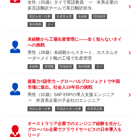
女性（35歳）タイで英語教員 ⇒ 米系企業の
多言語翻訳チームで英日翻訳担当
英語を使う仕事
外資系企業
未経験
現地採用
海外勤務
タイ
未経験から工場生産管理に――全く知らないタイ
への挑戦
男性（28歳）未経験からスタート、カスタムオ
ーダーメイド靴の工場で生産管理
未経験
管理職
現地採用
海外勤務
タイ
提案力×語学力～グローバルプロジェクトで中国
市場に進出。社会人10年目の挑戦
男性（32歳）SAP ERPの導入支援エンジニア
⇒ 外資系企業の子会社のエンジニア
英語を使う仕事
中国語を使う仕事
外資系企業
オーストラリア企業でのエンジニア経験を生かし
グローバル企業でクラウドサービスの日本導入を
リード