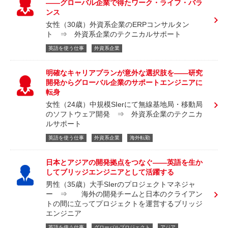
――グローバル企業で得たワーク・ライフ・バラ
ンス
女性（30歳）外資系企業のERPコンサルタン
ト ⇒ 外資系企業のテクニカルサポート
英語を使う仕事
外資系企業
明確なキャリアプランが意外な選択肢を――研究
開発からグローバル企業のサポートエンジニアに
転身
女性（24歳）中規模SIerにて無線基地局・移動局
のソフトウェア開発 ⇒ 外資系企業のテクニカ
ルサポート
英語を使う仕事
外資系企業
海外転勤
日本とアジアの開発拠点をつなぐ――英語を生か
してブリッジエンジニアとして活躍する
男性（35歳）大手SIerのプロジェクトマネジャ
ー ⇒ 海外の開発チームと日本のクライアン
トの間に立ってプロジェクトを運営するブリッジ
エンジニア
英語を使う仕事
グローバルプロジェクト
アジア