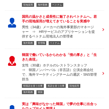
現地採用
海外勤務
ベトナム
国民の温かさと成長性に魅了されベトナムへ。若
手の現地採用が増えてきていることを実感中
男性（34歳）メーカーの海外事業部のマネージ
ャー ⇒ HRサービスのアプリケーションを提
供するベトナム現地法人の管理者
海外勤務
管理職
ベトナム
韓国で働いているからわかる「情の厚さ」と「生
きた表現」
女性（30歳）ホテルのレストランスタッフ
⇒ 韓国ノンバーバル（非言語）公演企画会社
で、海外マーケティングチームの通訳・SNS管理
担当
韓国語を使う仕事
英語を使う仕事
現地採用
海外勤務
韓国
実は「興味がなかった韓国」で夢の仕事に出合っ
たウェブサイト管理人