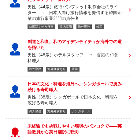
男性（44歳）旅行パンフレット制作会社のライ
ター ⇒ 日本人向け旅行情報を発信する韓国企
業の旅行事業部門の責任者
韓国語を使う仕事
現地採用
海外勤務
韓国
剣道と和食。和のアイデンティティが海外での道
を拓いた
男性（48歳）ホテルスタッフ ⇒ 香港の和食
料理人
海外勤務
海外経験あり
香港
日本の文化・料理を海外へ。シンガポールで挑み
続ける寿司職人
男性（38歳）シンガポールで日本文化・料理を
広げる寿司職人
海外勤務
海外経験あり
シンガポール
未経験でも挑戦しやすい環境のバンコクで――英
語教員から英日翻訳に転向