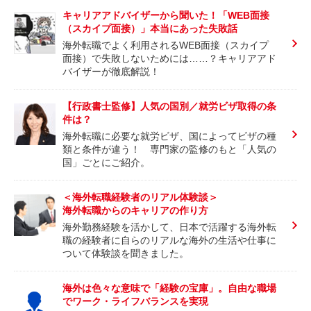
キャリアアドバイザーから聞いた！「WEB面接
（スカイプ面接）」本当にあった失敗話
海外転職でよく利用されるWEB面接（スカイプ
面接）で失敗しないためには……？キャリアアド
バイザーが徹底解説！
【行政書士監修】人気の国別／就労ビザ取得の条
件は？
海外転職に必要な就労ビザ、国によってビザの種
類と条件が違う！ 専門家の監修のもと「人気の
国」ごとにご紹介。
＜海外転職経験者のリアル体験談＞
海外転職からのキャリアの作り方
海外勤務経験を活かして、日本で活躍する海外転
職の経験者に自らのリアルな海外の生活や仕事に
ついて体験談を聞きました。
海外は色々な意味で「経験の宝庫」。自由な職場
でワーク・ライフバランスを実現