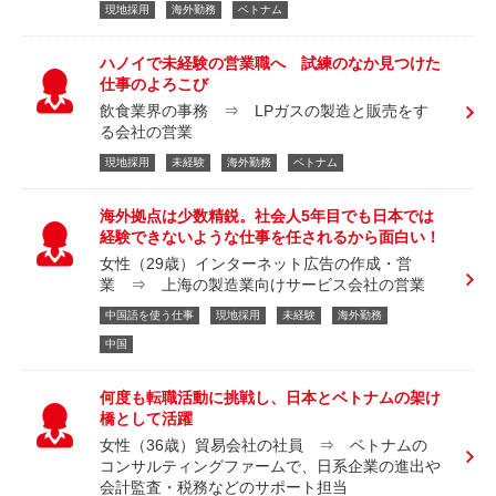
現地採用
海外勤務
ベトナム
ハノイで未経験の営業職へ 試練のなか見つけた
仕事のよろこび
飲食業界の事務 ⇒ LPガスの製造と販売をす
る会社の営業
現地採用
未経験
海外勤務
ベトナム
海外拠点は少数精鋭。社会人5年目でも日本では
経験できないような仕事を任されるから面白い！
女性（29歳）インターネット広告の作成・営
業 ⇒ 上海の製造業向けサービス会社の営業
中国語を使う仕事
現地採用
未経験
海外勤務
中国
何度も転職活動に挑戦し、日本とベトナムの架け
橋として活躍
女性（36歳）貿易会社の社員 ⇒ ベトナムの
コンサルティングファームで、日系企業の進出や
会計監査・税務などのサポート担当