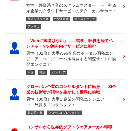
女性 外資系企業のスクラムマスター ⇒ 外資
系企業のクラウドサービスのテクニカルサポート
英語を使う仕事
外資系企業
オーストラリア
アメリカ
「Webに国境はない」――留学、転職を経てベ
ンチャーでの海外向けサービスに挑む
男性（32歳）大手Web企業のポータル開発エン
ジニア ⇒ グローバル展開する調査サイトの開
発エンジニア
中国
韓国
エンジニア
グローバル企業のコンサルタントに転身――SI企
業の技術者が語学を生かして世界に挑戦
男性（30歳）大手SI企業の開発エンジニア
⇒ 外資系コンサルタント
外資系企業
グローバルプロジェクト
コンサルから世界的ソフトウェアメーカへ転職