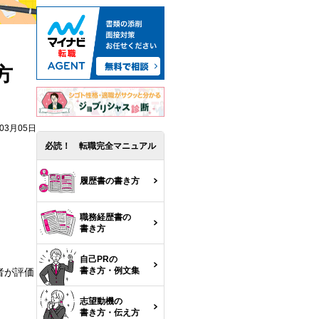
方
年03月05日
必読！ 転職完全マニュアル
履歴書の書き方
職務経歴書の
書き方
自己PRの
書き方・例文集
者が評価
志望動機の
書き方・伝え方