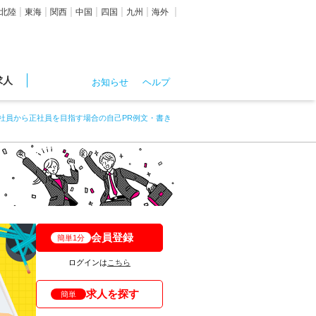
北陸
東海
関西
中国
四国
九州
海外
求人
お知らせ
ヘルプ
社員から正社員を目指す場合の自己PR例文・書き
会員登録
簡単1分
ログインは
こちら
求人を探す
簡単