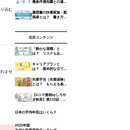
働条件通知書との違
い、もらえない時の対
盛り込む
処法
履歴書の扶養家族・配
偶者とは？ 書き方と
考え方、扶養家族数の
数え方【専門家監修】
注目コンテンツ
「静かな退職」と
は？ リスクもあ
る？ 働き方を考える
キャリアプランと
は？ 基本的な立て
しれませ
方・考え方・面接での
回答例文を解説
失業手当（失業保険）
とは？ もらえる条件
や期間・金額・手続き
方法【社労士監修】
【4コマ漫画byしろや
ぎ秋吾】第132話 気
まずい。｜新入社員だ
った頃の怖い話
日本の平均年収はいくら？
2025年版
モデル年収平均ランキング