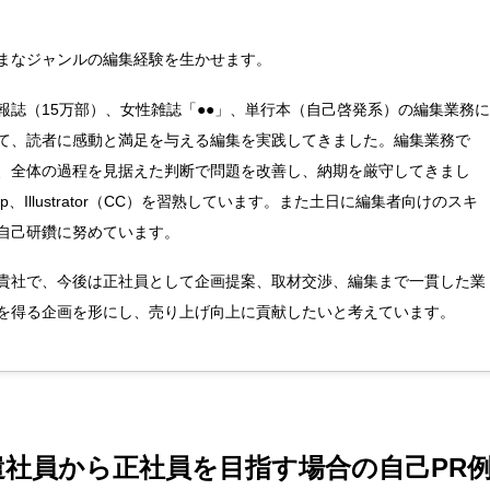
まなジャンルの編集経験を生かせます。
報誌（15万部）、女性雑誌「●●」、単行本（自己啓発系）の編集業務に
て、読者に感動と満足を与える編集を実践してきました。編集業務で
、全体の過程を見据えた判断で問題を改善し、納期を厳守してきまし
shop、Illustrator（CC）を習熟しています。また土日に編集者向けのスキ
自己研鑽に努めています。
貴社で、今後は正社員として企画提案、取材交渉、編集まで一貫した業
を得る企画を形にし、売り上げ向上に貢献したいと考えています。
遣社員から正社員を目指す場合の自己PR