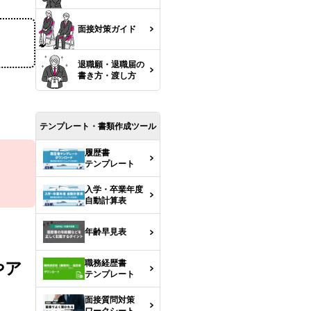
面接対策ガイド
退職願・退職届の
書き方・渡し方
テンプレート・書類作成ツール
履歴書
テンプレート
入学・卒業年度
自動計算表
年齢早見表
職務経歴書
やア
テンプレート
面接質問対策
ワークシート