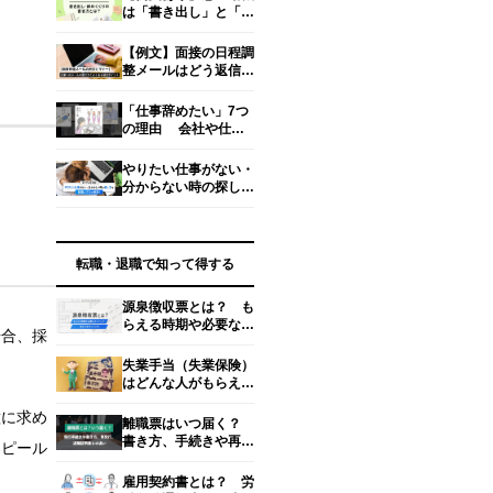
は「書き出し」と「締
めくくり」で差を付け
る！ 人事の目を引く
【例文】面接の日程調
書き方とは？
整メールはどう返信す
る？失礼にならない書
き方マナー
「仕事辞めたい」7つ
の理由 会社や仕事
が合わない、苦痛、や
る気が出ない…… リ
やりたい仕事がない・
アル対処法
分からない時の探し方
を転職のプロが解説！
【タイプ＆方法別】
転職・退職で知って得する
源泉徴収票とは？ も
らえる時期や必要なタ
場合、採
イミング、見るべきポ
イント4つ
失業手当（失業保険）
はどんな人がもらえ
る？ 金額・期間・手
種に求め
続き方法を解説【社労
離職票はいつ届く？
士監修】
書き方、手続きや再発
アピール
行のやり方
雇用契約書とは？ 労