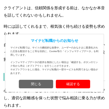
クライアントは、信頼関係を形成する前は、なかなか本音
を話してくれないかもしれません。
時には話してくれるまで、根気強く待ち続ける姿勢も求め
られます。
マイナビ転職からのお知らせ
自分の意見を押し付けることなく、寄り添い、時間がかか
マイナビ転職では、サイトの継続的な改善や、ユーザーのみなさまに最適化され
た広告を配信すること等を目的に、Cookie等の「インフォマティブデータ」を利
っても主体的に語るまで待つことも心理カウンセラーの役
用しています。
割です。
インフォマティブデータの提供を無効にしたい場合は「確認する」ボタンのリン
ク先から停止（オプトアウト）を行うことができます。
※オプトアウトをした場合、マイナビ転職の一部サービスを利用できない場合が
あります。
程よい距離感を保てる人
閉じる
確認する
心理カウンセラーとして、カウンセラーの倫理規定を順守
し、適切な距離感を保った状態で悩み相談に乗る力が求め
られます。