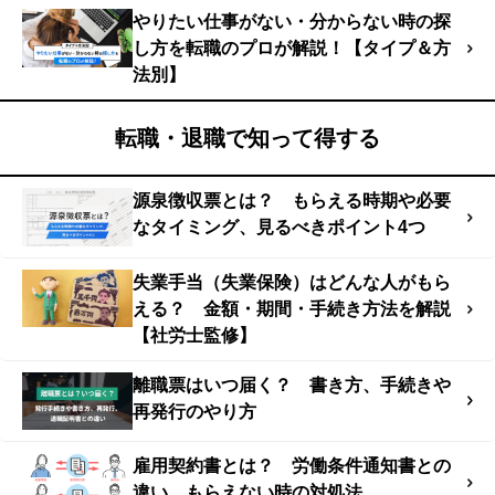
やりたい仕事がない・分からない時の探
し方を転職のプロが解説！【タイプ＆方
法別】
転職・退職で知って得する
源泉徴収票とは？ もらえる時期や必要
なタイミング、見るべきポイント4つ
失業手当（失業保険）はどんな人がもら
える？ 金額・期間・手続き方法を解説
【社労士監修】
離職票はいつ届く？ 書き方、手続きや
再発行のやり方
雇用契約書とは？ 労働条件通知書との
違い、もらえない時の対処法