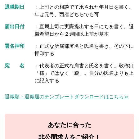
退職期日
：上司との相談で了承された年月日を書く。
年は元号、西暦どちらでも可
届出日付
：直属上司に実際提出する日にちを書く。退
職希望日から２週間以上前が基本
署名押印
：正式な所属部署名と氏名を書き、その下に
押印する
宛 名
：代表者の正式な肩書と氏名を書く。敬称は
「様」ではなく「殿」。自分の氏名よりも上
に記入する
退職願・退職届のテンプレートダウンロードはこちら≫
あなたに合った
非公開求人をご紹介！