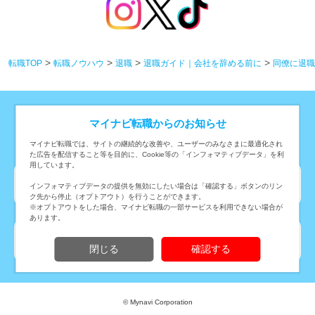
転職TOP
転職ノウハウ
退職
退職ガイド｜会社を辞める前に
同僚に退職
マイナビ転職からのお知らせ
条件から求人を探す
マイナビ転職では、サイトの継続的な改善や、ユーザーのみなさまに最適化され
た広告を配信すること等を目的に、Cookie等の「インフォマティブデータ」を利
用しています。
勤務地から転職・求人情報を探す
インフォマティブデータの提供を無効にしたい場合は「確認する」ボタンのリン
ク先から停止（オプトアウト）を行うことができます。
※オプトアウトをした場合、マイナビ転職の一部サービスを利用できない場合が
あります。
職種から転職・求人情報を探す
閉じる
確認する
© Mynavi Corporation